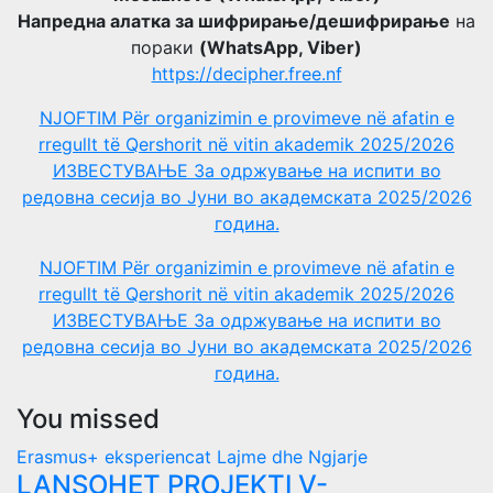
Напредна алатка за шифрирање/дешифрирање
на
пораки
(WhatsApp, Viber)
https://decipher.free.nf
NJOFTIM Për organizimin e provimeve në afatin e
rregullt të Qershorit në vitin akademik 2025/2026
ИЗВЕСТУВАЊЕ За одржување на испити во
редовна сесија во Јуни во академската 2025/2026
година.
NJOFTIM Për organizimin e provimeve në afatin e
rregullt të Qershorit në vitin akademik 2025/2026
ИЗВЕСТУВАЊЕ За одржување на испити во
редовна сесија во Јуни во академската 2025/2026
година.
You missed
Erasmus+ eksperiencat
Lajme dhe Ngjarje
LANSOHET PROJEKTI V-