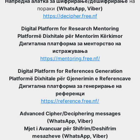
Напредна алатка за шифрирање/дешифрирање
на
пораки
(WhatsApp, Viber)
https://decipher.free.nf
Digital Platform for Research Mentoring
Platformë Dixhitale për Mentorim Kërkimor
Дигитална платформа за менторство на
истражувања
https://mentoring.free.nf/
Digital Platform for References Generation
Platformë Dixhitale për Gjenerimin e Referencave
Дигитална платформа за генерирање на
референци
https://reference.free.nf/
Advanced Cipher/Deciphering messages
(WhatsApp, Viber)
Mjet i Avancuar për Shifrim/Deshifrim
mesazheve (WhatsApp, Viber)