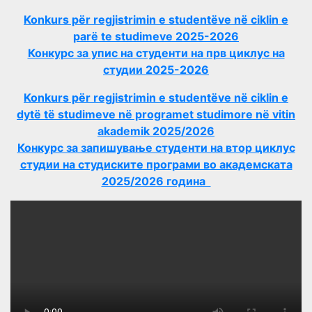
Konkurs për regjistrimin e studentëve në ciklin e
parë te studimeve 2025-2026
Конкурс за упис на студенти на прв циклус на
студии 2025-2026
Konkurs për regjistrimin e studentëve në ciklin e
dytë të studimeve në programet studimore në vitin
akademik 2025/2026
Конкурс за запишување студенти на втор циклус
студии на студиските програми во академската
2025/2026 година