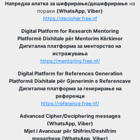
Напредна алатка за шифрирање/дешифрирање
на
пораки
(WhatsApp, Viber)
https://decipher.free.nf
Digital Platform for Research Mentoring
Platformë Dixhitale për Mentorim Kërkimor
Дигитална платформа за менторство на
истражувања
https://mentoring.free.nf/
Digital Platform for References Generation
Platformë Dixhitale për Gjenerimin e Referencave
Дигитална платформа за генерирање на
референци
https://reference.free.nf/
Advanced Cipher/Deciphering messages
(WhatsApp, Viber)
Mjet i Avancuar për Shifrim/Deshifrim
mesazheve (WhatsApp, Viber)