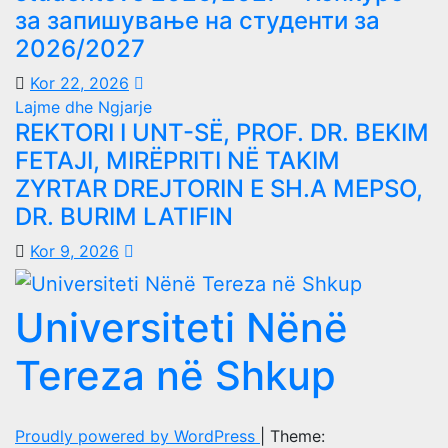
за запишување на студенти за
2026/2027
Kor 22, 2026
Lajme dhe Ngjarje
REKTORI I UNT-SË, PROF. DR. BEKIM
FETAJI, MIRËPRITI NË TAKIM
ZYRTAR DREJTORIN E SH.A MEPSO,
DR. BURIM LATIFIN
Kor 9, 2026
Universiteti Nënë
Tereza në Shkup
Proudly powered by WordPress
|
Theme: