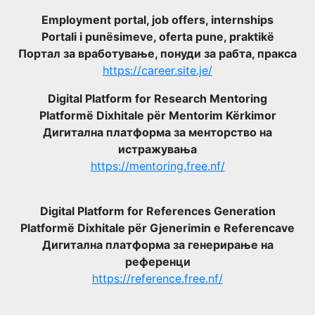
Employment portal, job offers, internships
Portali i punësimeve, oferta pune, praktikë
Портал за вработување, понуди за рабта, пракса
https://career.site.je/
Digital Platform for Research Mentoring
Platformë Dixhitale për Mentorim Kërkimor
Дигитална платформа за менторство на
истражувања
https://mentoring.free.nf/
Digital Platform for References Generation
Platformë Dixhitale për Gjenerimin e Referencave
Дигитална платформа за генерирање на
референци
https://reference.free.nf/