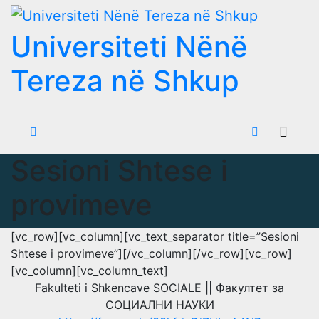
Skip
to
Universiteti Nënë
content
Tereza në Shkup
Sesioni Shtese i
provimeve
[vc_row][vc_column][vc_text_separator title=”Sesioni
Shtese i provimeve”][/vc_column][/vc_row][vc_row]
[vc_column][vc_column_text]
Fakulteti i Shkencave SOCIALE || Факултет за
СОЦИАЛНИ НАУКИ