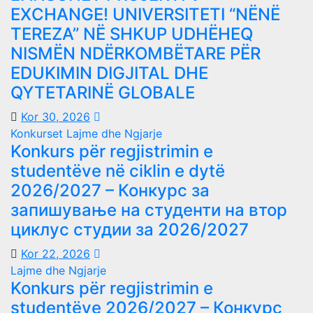
EXCHANGE! UNIVERSITETI “NËNË
TEREZA” NË SHKUP UDHËHEQ
NISMËN NDËRKOMBËTARE PËR
EDUKIMIN DIGJITAL DHE
QYTETARINË GLOBALE
Kor 30, 2026
Konkurset
Lajme dhe Ngjarje
Konkurs për regjistrimin e
studentëve në ciklin e dytë
2026/2027 – Конкурс за
запишување на студенти на втор
циклус студии за 2026/2027
Kor 22, 2026
Lajme dhe Ngjarje
Konkurs për regjistrimin e
studentëve 2026/2027 – Конкурс