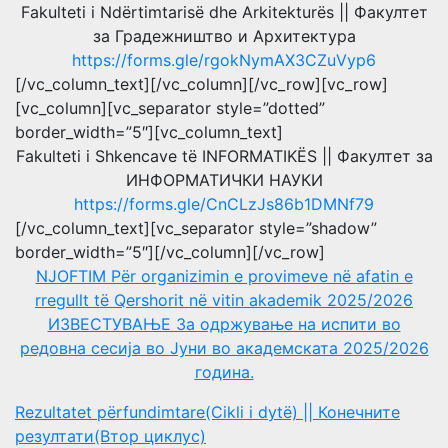
Fakulteti i Ndërtimtarisë dhe Arkitekturës || Факултет
за Градежништво и Архитектура
https://forms.gle/rgokNymAX3CZuVyp6
[/vc_column_text][/vc_column][/vc_row][vc_row]
[vc_column][vc_separator style=”dotted”
border_width=”5″][vc_column_text]
Fakulteti i Shkencave të INFORMATIKËS || Факултет за
ИНФОРМАТИЧКИ НАУКИ
https://forms.gle/CnCLzJs86b1DMNf79
[/vc_column_text][vc_separator style=”shadow”
border_width=”5″][/vc_column][/vc_row]
NJOFTIM Për organizimin e provimeve në afatin e
rregullt të Qershorit në vitin akademik 2025/2026
ИЗВЕСТУВАЊЕ За одржување на испити во
редовна сесија во Јуни во академската 2025/2026
година.
Rezultatet përfundimtare(Cikli i dytë) || Конечните
резултати(Втор циклус)