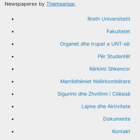
Newspaperex by
Themeansar
.
Rreth Universitetit
Fakultetet
Organet dhe trupat e UNT-së:
Për Studentët
Kërkimi Shkencor
Marrëdhëniet Ndërkombëtare
Sigurimi dhe Zhvillimi i Cilësisë
Lajme dhe Aktivitete
Dokumente
Kontakt