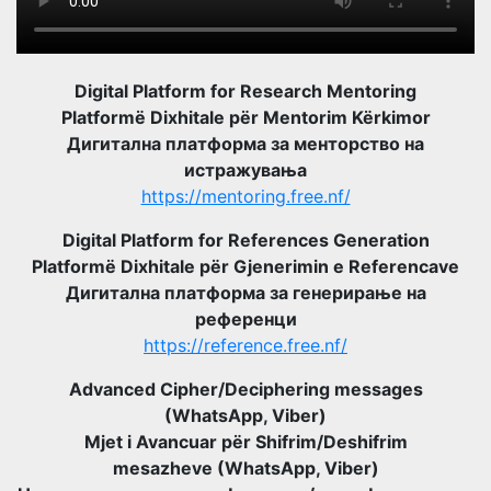
Digital Platform for Research Mentoring
Platformë Dixhitale për Mentorim Kërkimor
Дигитална платформа за менторство на
истражувања
https://mentoring.free.nf/
Digital Platform for References Generation
Platformë Dixhitale për Gjenerimin e Referencave
Дигитална платформа за генерирање на
референци
https://reference.free.nf/
Advanced Cipher/Deciphering messages
(WhatsApp, Viber)
Mjet i Avancuar për Shifrim/Deshifrim
mesazheve (WhatsApp, Viber)