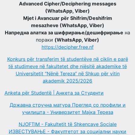
Advanced Cipher/Deciphering messages
(WhatsApp, Viber)
Mjet i Avancuar për Shifrim/Deshifrim
mesazheve (WhatsApp, Viber)
Напредна алатка за шифрирање/дешифрирање
на
пораки
(WhatsApp, Viber)
https://decipher.free.nf
Konkurs për transferim të studentëve në ciklin e parë
të studimeve në fakultetet dhe njësitë akademike të
Universitetit “Nënë Tereza“ në Shkup për vitin
akademik 2025/2026
Anketa për Studentë | Анкета за Студенти
Државна стручна матура Преглед со профили и
училишта - Универзитет Мајка Тереза
NJOFTIM - Fakultetit të Shkencave Sociale
ИЗВЕСТУВАЊЕ - Факултетот за социјални науки