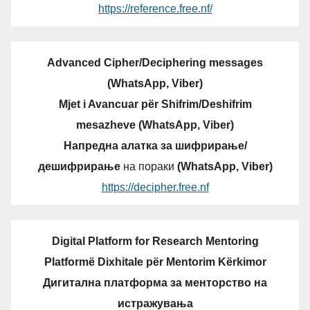
https://reference.free.nf/
Advanced Cipher/Deciphering messages
(WhatsApp, Viber)
Mjet i Avancuar për Shifrim/Deshifrim
mesazheve (WhatsApp, Viber)
Напредна алатка за шифрирање/
дешифрирање
на пораки
(WhatsApp, Viber)
https://decipher.free.nf
Digital Platform for Research Mentoring
Platformë Dixhitale për Mentorim Kërkimor
Дигитална платформа за менторство на
истражувања