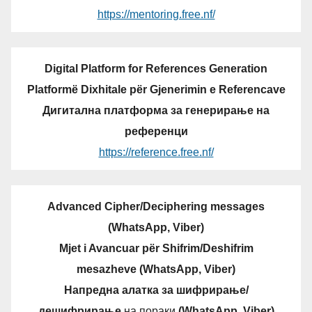
https://mentoring.free.nf/
Digital Platform for References Generation
Platformë Dixhitale për Gjenerimin e Referencave
Дигитална платформа за генерирање на
референци
https://reference.free.nf/
Advanced Cipher/Deciphering messages
(WhatsApp, Viber)
Mjet i Avancuar për Shifrim/Deshifrim
mesazheve (WhatsApp, Viber)
Напредна алатка за шифрирање/
дешифрирање
на пораки
(WhatsApp, Viber)