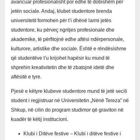
avancuar profesionalisht por edhe të dobishëm për
jetën sociale. Andaj, klubet studentore brenda
universitetit formohen për t’i dhënë larmi jetës
studentore, ku përveç ngritjes profesionale dhe
akademike, të përfitojnë edhe aftësi ndërpersonale,
kulturore, artistike dhe sociale. Është e rëndësishme
që studentëve t’u krijohet hapësir ku mund të
shprehin kreativitetin dhe të zbatojnë idetë dhe
aftësitë e tyre.
Pjesë e këtyre klubeve studentore mund të jetë secili
student i regjistruar në Universitetin „Nënë Tereza” në
Shkup, në cilin do program studimor që graviton në
kuadër të këtij institucioni.
Klubi i Ditëve festive – Klubi i ditëve festive i