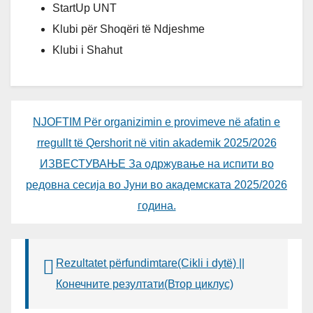
StartUp UNT
Klubi për Shoqëri të Ndjeshme
Klubi i Shahut
NJOFTIM Për organizimin e provimeve në afatin e
rregullt të Qershorit në vitin akademik 2025/2026
ИЗВЕСТУВАЊЕ За одржување на испити во
редовна сесија во Јуни во академската 2025/2026
година.
Rezultatet përfundimtare(Cikli i dytë) ||
Конечните резултати(Втор циклус)