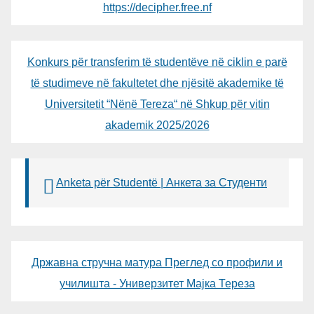
https://decipher.free.nf
Konkurs për transferim të studentëve në ciklin e parë
të studimeve në fakultetet dhe njësitë akademike të
Universitetit “Nënë Tereza“ në Shkup për vitin
akademik 2025/2026
Anketa për Studentë | Анкета за Студенти
Државна стручна матура Преглед со профили и
училишта - Универзитет Мајка Тереза