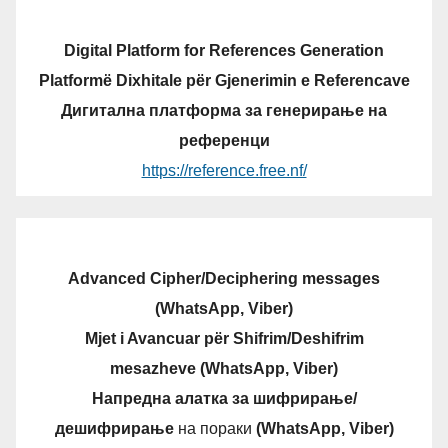
Digital Platform for References Generation
Platformë Dixhitale për Gjenerimin e Referencave
Дигитална платформа за генерирање на
референци
https://reference.free.nf/
Advanced Cipher/Deciphering messages
(WhatsApp, Viber)
Mjet i Avancuar për Shifrim/Deshifrim
mesazheve (WhatsApp, Viber)
Напредна алатка за шифрирање/
дешифрирање
на пораки
(WhatsApp, Viber)