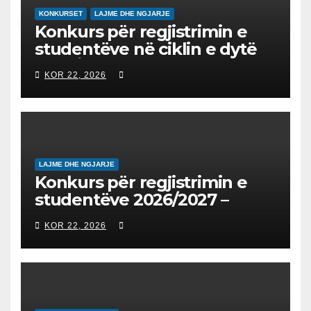
KONKURSET
LAJME DHE NGJARJE
Konkurs për regjistrimin e
studentëve në ciklin e dytë
2026/2027 – Конкурс за
KOR 22, 2026
запишување на студенти
на втор циклус студии за
2026/2027
LAJME DHE NGJARJE
Konkurs për regjistrimin e
studentëve 2026/2027 –
Конкурс за запишување на
KOR 22, 2026
студенти за 2026/2027