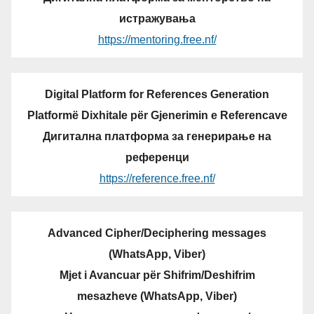
истражувања
https://mentoring.free.nf/
Digital Platform for References Generation
Platformë Dixhitale për Gjenerimin e Referencave
Дигитална платформа за генерирање на
референци
https://reference.free.nf/
Advanced Cipher/Deciphering messages
(WhatsApp, Viber)
Mjet i Avancuar për Shifrim/Deshifrim
mesazheve (WhatsApp, Viber)