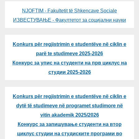
NJOFTIM - Fakultetit të Shkencave Sociale
ИЗВЕСТУВАЊЕ - Факултетот за социјални науки
Konkurs për regjistrimin e studentëve në ciklin e
parë te studimeve 2025-2026
Конкурс за упис на студенти на прв циклус на
студии 2025-2026
Konkurs për regjistrimin e studentëve në ciklin e
dytë të studimeve në programet studimore në
vitin akademik 2025/2026
Конкурс за запишување студенти на втор
циклус студии на студиските програми во