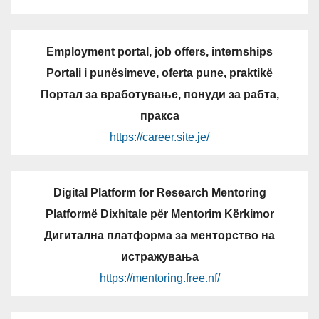
Employment portal, job offers, internships
Portali i punësimeve, oferta pune, praktikë
Портал за вработување, понуди за рабта,
пракса
https://career.site.je/
Digital Platform for Research Mentoring
Platformë Dixhitale për Mentorim Kërkimor
Дигитална платформа за менторство на
истражувања
https://mentoring.free.nf/