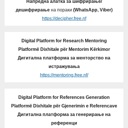
Напредна алатка за шифрирање/
дешифрирање
на пораки
(WhatsApp, Viber)
https://decipher.free.nf
Digital Platform for Research Mentoring
Platformë Dixhitale për Mentorim Kërkimor
Дигитална платформа за менторство на
истражувања
https://mentoring.free.nf/
Digital Platform for References Generation
Platformë Dixhitale për Gjenerimin e Referencave
Дигитална платформа за генерирање на
референци