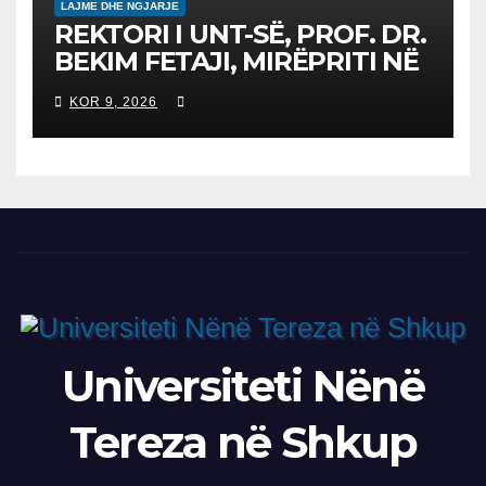
LAJME DHE NGJARJE
REKTORI I UNT-SË, PROF. DR.
BEKIM FETAJI, MIRËPRITI NË
TAKIM ZYRTAR DREJTORIN E
KOR 9, 2026
SH.A MEPSO, DR. BURIM
LATIFIN
Universiteti Nënë
Tereza në Shkup