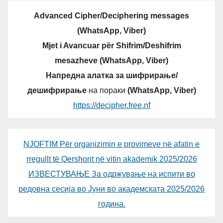
Advanced Cipher/Deciphering messages
(WhatsApp, Viber)
Mjet i Avancuar për Shifrim/Deshifrim
mesazheve (WhatsApp, Viber)
Напредна алатка за шифрирање/
дешифрирање
на пораки
(WhatsApp, Viber)
https://decipher.free.nf
NJOFTIM Për organizimin e provimeve në afatin e
rregullt të Qershorit në vitin akademik 2025/2026
ИЗВЕСТУВАЊЕ За одржување на испити во
редовна сесија во Јуни во академската 2025/2026
година.