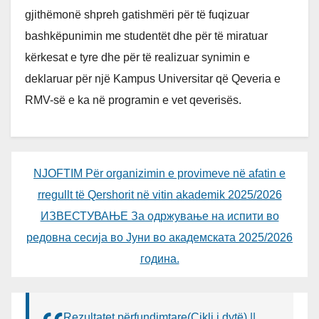
gjithëmonë shpreh gatishmëri për të fuqizuar
bashkëpunimin me studentët dhe për të miratuar
kërkesat e tyre dhe për të realizuar synimin e
deklaruar për një Kampus Universitar që Qeveria e
RMV-së e ka në programin e vet qeverisës.
NJOFTIM Për organizimin e provimeve në afatin e
rregullt të Qershorit në vitin akademik 2025/2026
ИЗВЕСТУВАЊЕ За одржување на испити во
редовна сесија во Јуни во академската 2025/2026
година.
Rezultatet përfundimtare(Cikli i dytë) ||