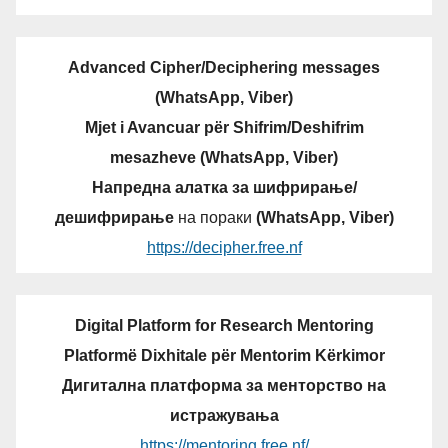
Advanced Cipher/Deciphering messages
(WhatsApp, Viber)
Mjet i Avancuar për Shifrim/Deshifrim
mesazheve (WhatsApp, Viber)
Напредна алатка за шифрирање/
дешифрирање
на пораки
(WhatsApp, Viber)
https://decipher.free.nf
Digital Platform for Research Mentoring
Platformë Dixhitale për Mentorim Kërkimor
Дигитална платформа за менторство на
истражувања
https://mentoring.free.nf/