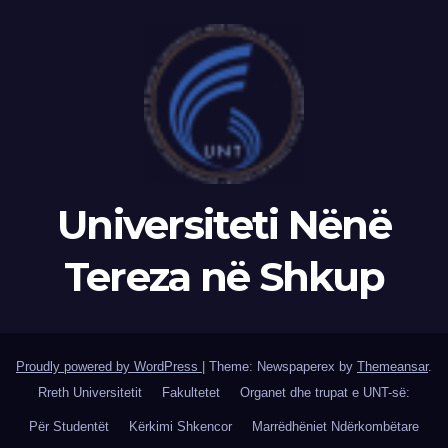
Universiteti Nënë
Tereza në Shkup
Proudly powered by WordPress
|
Theme: Newspaperex by
Themeansar
.
Rreth Universitetit
Fakultetet
Organet dhe trupat e UNT-së:
Për Studentët
Kërkimi Shkencor
Marrëdhëniet Ndërkombëtare