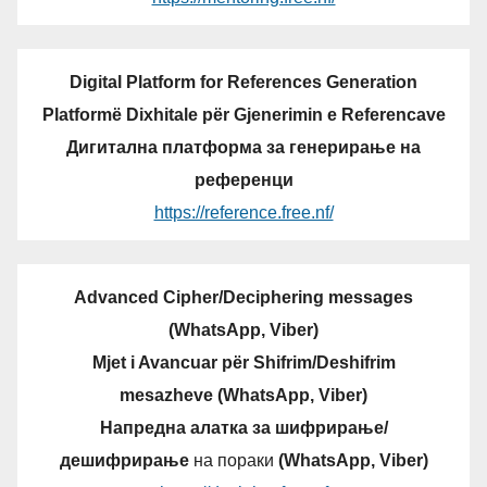
Digital Platform for References Generation
Platformë Dixhitale për Gjenerimin e Referencave
Дигитална платформа за генерирање на
референци
https://reference.free.nf/
Advanced Cipher/Deciphering messages
(WhatsApp, Viber)
Mjet i Avancuar për Shifrim/Deshifrim
mesazheve (WhatsApp, Viber)
Напредна алатка за шифрирање/
дешифрирање
на пораки
(WhatsApp, Viber)