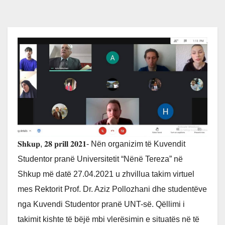
𝐒𝐡𝐤𝐮𝐩, 𝟐𝟖 𝐩𝐫𝐢𝐥𝐥 𝟐𝟎𝟐𝟏- Nën organizim të Kuvendit
Studentor pranë Universitetit “Nënë Tereza” në
Shkup më datë 27.04.2021 u zhvillua takim virtuel
mes Rektorit Prof. Dr. Aziz Pollozhani dhe studentëve
nga Kuvendi Studentor pranë UNT-së. Qëllimi i
takimit kishte të bëjë mbi vlerësimin e situatës në të