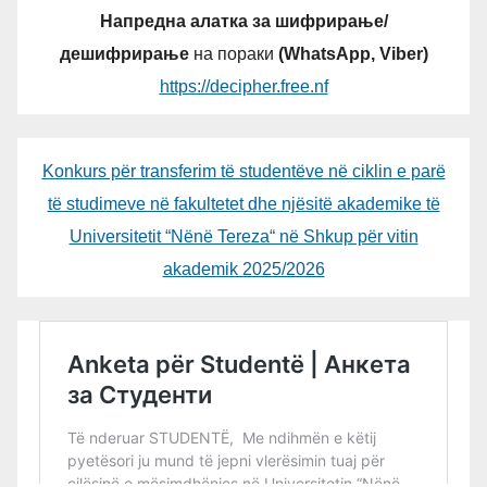
Напредна алатка за шифрирање/
дешифрирање
на пораки
(WhatsApp, Viber)
https://decipher.free.nf
Konkurs për transferim të studentëve në ciklin e parë
të studimeve në fakultetet dhe njësitë akademike të
Universitetit “Nënë Tereza“ në Shkup për vitin
akademik 2025/2026