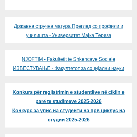
Државна стручна матура Преглед со профили и
училишта - Универзитет Мајка Тереза
NJOFTIM - Fakultetit të Shkencave Sociale
ИЗВЕСТУВАЊЕ - Факултетот за социјални науки
Konkurs për regjistrimin e studentëve në ciklin e
parë te studimeve 2025-2026
Конкурс за упис на студенти на прв циклус на
студии 2025-2026