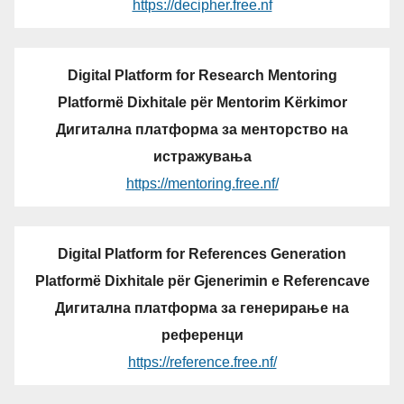
https://decipher.free.nf
Digital Platform for Research Mentoring
Platformë Dixhitale për Mentorim Kërkimor
Дигитална платформа за менторство на
истражувања
https://mentoring.free.nf/
Digital Platform for References Generation
Platformë Dixhitale për Gjenerimin e Referencave
Дигитална платформа за генерирање на
референци
https://reference.free.nf/