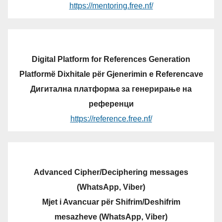
https://mentoring.free.nf/
Digital Platform for References Generation
Platformë Dixhitale për Gjenerimin e Referencave
Дигитална платформа за генерирање на
референци
https://reference.free.nf/
Advanced Cipher/Deciphering messages
(WhatsApp, Viber)
Mjet i Avancuar për Shifrim/Deshifrim
mesazheve (WhatsApp, Viber)