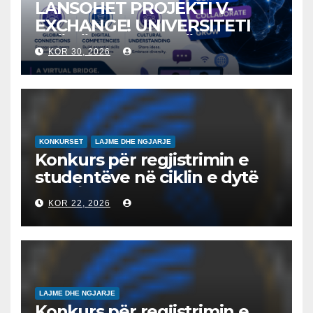
LANSOHET PROJEKTI V-
EXCHANGE! UNIVERSITETI
“NËNË TEREZA” NË SHKUP
KOR 30, 2026
UDHËHEQ NISMËN
NDËRKOMBËTARE PËR
EDUKIMIN DIGJITAL DHE
QYTETARINË GLOBALE
KONKURSET
LAJME DHE NGJARJE
Konkurs për regjistrimin e
studentëve në ciklin e dytë
2026/2027 – Конкурс за
KOR 22, 2026
запишување на студенти
на втор циклус студии за
2026/2027
LAJME DHE NGJARJE
Konkurs për regjistrimin e