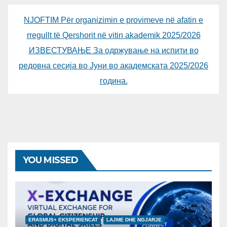
NJOFTIM Për organizimin e provimeve në afatin e
rregullt të Qershorit në vitin akademik 2025/2026
ИЗВЕСТУВАЊЕ За одржување на испити во
редовна сесија во Јуни во академската 2025/2026
година.
YOU MISSED
ERASMUS+ EKSPERIENCAT
LAJME DHE NGJARJE