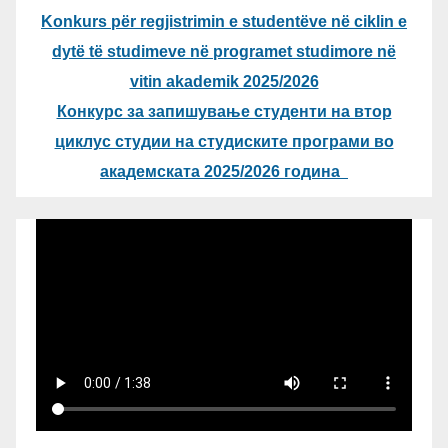
Konkurs për regjistrimin e studentëve në ciklin e
dytë të studimeve në programet studimore në
vitin akademik 2025/2026
Конкурс за запишување студенти на втор
циклус студии на студиските програми во
академската 2025/2026 година