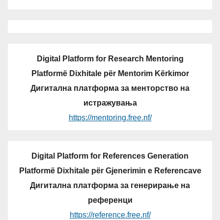
Digital Platform for Research Mentoring
Platformë Dixhitale për Mentorim Kërkimor
Дигитална платформа за менторство на
истражувања
https://mentoring.free.nf/
Digital Platform for References Generation
Platformë Dixhitale për Gjenerimin e Referencave
Дигитална платформа за генерирање на
референци
https://reference.free.nf/