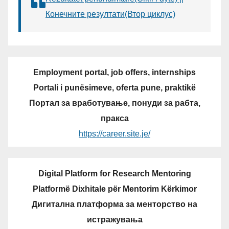
Конечните резултати(Втор циклус)
Employment portal, job offers, internships
Portali i punësimeve, oferta pune, praktikë
Портал за вработување, понуди за рабта,
пракса
https://career.site.je/
Digital Platform for Research Mentoring
Platformë Dixhitale për Mentorim Kërkimor
Дигитална платформа за менторство на
истражувања