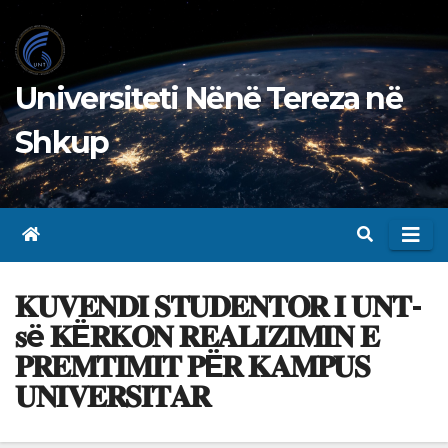
Skip
to
content
Universiteti Nënë Tereza në
Shkup
𝐊𝐔𝐕𝐄𝐍𝐃𝐈 𝐒𝐓𝐔𝐃𝐄𝐍𝐓𝐎𝐑 𝐈 𝐔𝐍𝐓-
𝐬ë 𝐊Ë𝐑𝐊𝐎𝐍 𝐑𝐄𝐀𝐋𝐈𝐙𝐈𝐌𝐈𝐍 𝐄
𝐏𝐑𝐄𝐌𝐓𝐈𝐌𝐈𝐓 𝐏Ë𝐑 𝐊𝐀𝐌𝐏𝐔𝐒
𝐔𝐍𝐈𝐕𝐄𝐑𝐒𝐈𝐓𝐀𝐑