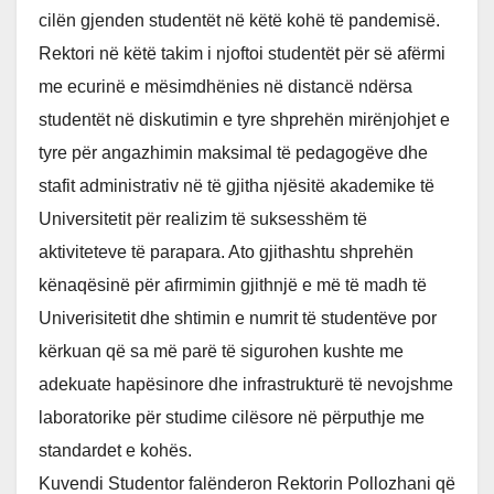
cilën gjenden studentët në këtë kohë të pandemisë.
Rektori në këtë takim i njoftoi studentët për së afërmi
me ecurinë e mësimdhënies në distancë ndërsa
studentët në diskutimin e tyre shprehën mirënjohjet e
tyre për angazhimin maksimal të pedagogëve dhe
stafit administrativ në të gjitha njësitë akademike të
Universitetit për realizim të suksesshëm të
aktiviteteve të parapara. Ato gjithashtu shprehën
kënaqësinë për afirmimin gjithnjë e më të madh të
Univerisitetit dhe shtimin e numrit të studentëve por
kërkuan që sa më parë të sigurohen kushte me
adekuate hapësinore dhe infrastrukturë të nevojshme
laboratorike për studime cilësore në përputhje me
standardet e kohës.
Kuvendi Studentor falënderon Rektorin Pollozhani që