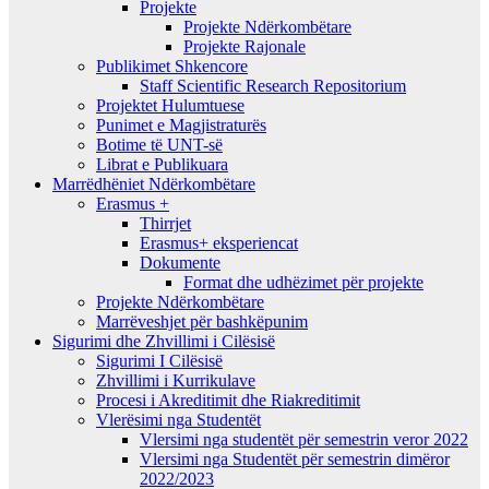
Projekte
Projekte Ndërkombëtare
Projekte Rajonale
Publikimet Shkencore
Staff Scientific Research Repositorium
Projektet Hulumtuese
Punimet e Magjistraturës
Botime të UNT-së
Librat e Publikuara
Marrëdhëniet Ndërkombëtare
Erasmus +
Thirrjet
Erasmus+ eksperiencat
Dokumente
Format dhe udhëzimet për projekte
Projekte Ndërkombëtare
Marrëveshjet për bashkëpunim
Sigurimi dhe Zhvillimi i Cilësisë
Sigurimi I Cilësisë
Zhvillimi i Kurrikulave
Procesi i Akreditimit dhe Riakreditimit
Vlerësimi nga Studentët
Vlersimi nga studentët për semestrin veror 2022
Vlersimi nga Studentët për semestrin dimëror
2022/2023