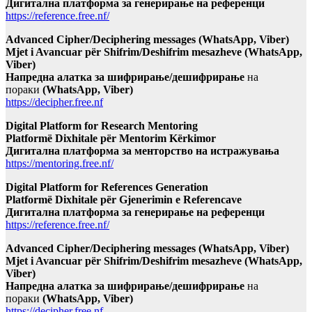
Дигитална платформа за генерирање на референци
https://reference.free.nf/
Advanced Cipher/Deciphering messages (WhatsApp, Viber)
Mjet i Avancuar për Shifrim/Deshifrim mesazheve (WhatsApp,
Viber)
Напредна алатка за шифрирање/дешифрирање
на
пораки
(WhatsApp, Viber)
https://decipher.free.nf
Digital Platform for Research Mentoring
Platformë Dixhitale për Mentorim Kërkimor
Дигитална платформа за менторство на истражувања
https://mentoring.free.nf/
Digital Platform for References Generation
Platformë Dixhitale për Gjenerimin e Referencave
Дигитална платформа за генерирање на референци
https://reference.free.nf/
Advanced Cipher/Deciphering messages (WhatsApp, Viber)
Mjet i Avancuar për Shifrim/Deshifrim mesazheve (WhatsApp,
Viber)
Напредна алатка за шифрирање/дешифрирање
на
пораки
(WhatsApp, Viber)
https://decipher.free.nf