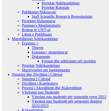
Projekte Ndërkombëtare
Projekte Rajonale
Publikimet Shkencore
Staff Scientific Research Repositorium
Projektet Hulumtuese
Punimet e Magjistraturës
Botime të UNT-së
Librat e Publikuara
Marrëdhëniet Ndërkombëtare
Erasmus +
Thirrjet
Erasmus+ eksperiencat
Dokumente
Format dhe udhëzimet për projekte
Projekte Ndërkombëtare
Marrëveshjet për bashkëpunim
Sigurimi dhe Zhvillimi i Cilësisë
Sigurimi I Cilësisë
Zhvillimi i Kurrikulave
Procesi i Akreditimit dhe Riakreditimit
Vlerësimi nga Studentët
Vlersimi nga studentët për semestrin veror 2022
Vlersimi nga Studentët për semestrin dimëror
2022/2023
Kalueshmëria