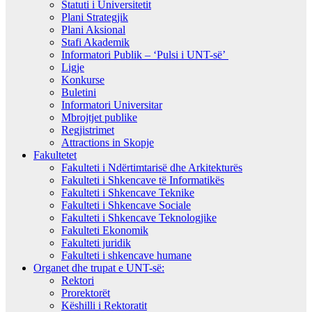
Statuti i Universitetit
Plani Strategjik
Plani Aksional
Stafi Akademik
Informatori Publik – ‘Pulsi i UNT-së’
Ligje
Konkurse
Buletini
Informatori Universitar
Mbrojtjet publike
Regjistrimet
Attractions in Skopje
Fakultetet
Fakulteti i Ndërtimtarisë dhe Arkitekturës
Fakulteti i Shkencave të Informatikës
Fakulteti i Shkencave Teknike
Fakulteti i Shkencave Sociale
Fakulteti i Shkencave Teknologjike
Fakulteti Ekonomik
Fakulteti juridik
Fakulteti i shkencave humane
Organet dhe trupat e UNT-së:
Rektori
Prorektorët
Këshilli i Rektoratit