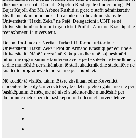
dhe anëtari i senatit Doc. dr. Shpëtim Rexhepi të shoqëruar nga Mr.
Bujar Kajolli dhe Mr. Arbnor Rushiti si pjesë e stafit administrativ,
zhvilluan takim pune me stafin akademik dhe administrativ të
Universitetit “Haxhi Zeka” në Pejë. Delegacioni i UNT-së në
Universitetin nikoqir u prit nga rektori Prof.dr. Armand Krasniqi dhe
menaxhmenti i universitetit.
Dekani Prof.inor.dr. Neritan Turkeshi informoi rektoritn e
Universitetit “Haxhi Zeka” Prof.dr. Armand Krasniqi për ecurinë e
Universitetit “Nënë Tereza” në Shkup ku dhe ranë pajtueshmëri
lidhur me organizimin e konferencave të përbashkëta në të ardhmen,
si dhe mundësitë për shkëmbim të stafit akademik dhe studentëve në
kuadër të programeve të ndryshme për mobilitet.
Në kuadër të vizitës, takim të tyre zhvilluan edhe Kuvendet
studentore të të dy Universiteteve, të cilët shprehën gatishmërinë për
bashkëpunim të mëtejmë në nivel studentor dhe mundësinë për
thellimin e mëtejshëm të bashkëpunimit ndërmjet universiteteve.