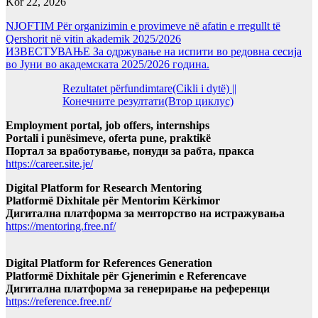
Kor 22, 2026
NJOFTIM Për organizimin e provimeve në afatin e rregullt të
Qershorit në vitin akademik 2025/2026
ИЗВЕСТУВАЊЕ За одржување на испити во редовна сесија
во Јуни во академската 2025/2026 година.
Rezultatet përfundimtare(Cikli i dytë) ||
Конечните резултати(Втор циклус)
Employment portal, job offers, internships
Portali i punësimeve, oferta pune, praktikë
Портал за вработување, понуди за рабта, пракса
https://career.site.je/
Digital Platform for Research Mentoring
Platformë Dixhitale për Mentorim Kërkimor
Дигитална платформа за менторство на истражувања
https://mentoring.free.nf/
Digital Platform for References Generation
Platformë Dixhitale për Gjenerimin e Referencave
Дигитална платформа за генерирање на референци
https://reference.free.nf/