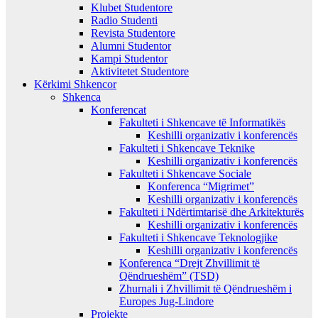
Klubet Studentore
Radio Studenti
Revista Studentore
Alumni Studentor
Kampi Studentor
Aktivitetet Studentore
Kërkimi Shkencor
Shkenca
Konferencat
Fakulteti i Shkencave të Informatikës
Keshilli organizativ i konferencës
Fakulteti i Shkencave Teknike
Keshilli organizativ i konferencës
Fakulteti i Shkencave Sociale
Konferenca “Migrimet”
Keshilli organizativ i konferencës
Fakulteti i Ndërtimtarisë dhe Arkitekturës
Keshilli organizativ i konferencës
Fakulteti i Shkencave Teknologjike
Keshilli organizativ i konferencës
Konferenca “Drejt Zhvillimit të
Qëndrueshëm” (TSD)
Zhurnali i Zhvillimit të Qëndrueshëm i
Europes Jug-Lindore
Projekte