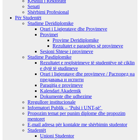
Këshilli i Rektoratit
Senati
Shërbimi Profesional
Për Studentët
Studime Deridiplomike
Orari i Ligjeratave dhe Provimeve
Provimet
Provime Deridiplomike
Rezultatet e paraqitjes së provimeve
Sesioni Shtese i provimeve
Studime Pasdiplomike
Rezultatet e regjistrimeve të studentëve në ciklin
e dytë të studimeve
Orari i ligjeratave dhe provimeve / Распоред на
предавањa и испити
Paraqitja e provimeve
Kalendari Akademik
Dokumente dhe udhezime
Rregullore institucionale
Informatori Publik – ‘Pulsi i UNT-së’
Propozim temat per punim diplome dhe propozim
mentoret
E-mail adresa për kontakte me shërbimin studentor
Studentët
Unioni Studentor