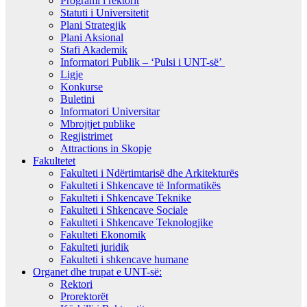
Programi i rektorit
Statuti i Universitetit
Plani Strategjik
Plani Aksional
Stafi Akademik
Informatori Publik – ‘Pulsi i UNT-së’
Ligje
Konkurse
Buletini
Informatori Universitar
Mbrojtjet publike
Regjistrimet
Attractions in Skopje
Fakultetet
Fakulteti i Ndërtimtarisë dhe Arkitekturës
Fakulteti i Shkencave të Informatikës
Fakulteti i Shkencave Teknike
Fakulteti i Shkencave Sociale
Fakulteti i Shkencave Teknologjike
Fakulteti Ekonomik
Fakulteti juridik
Fakulteti i shkencave humane
Organet dhe trupat e UNT-së:
Rektori
Prorektorët