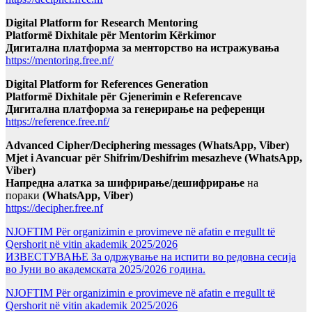
Digital Platform for Research Mentoring
Platformë Dixhitale për Mentorim Kërkimor
Дигитална платформа за менторство на истражувања
https://mentoring.free.nf/
Digital Platform for References Generation
Platformë Dixhitale për Gjenerimin e Referencave
Дигитална платформа за генерирање на референци
https://reference.free.nf/
Advanced Cipher/Deciphering messages (WhatsApp, Viber)
Mjet i Avancuar për Shifrim/Deshifrim mesazheve (WhatsApp,
Viber)
Напредна алатка за шифрирање/дешифрирање
на
пораки
(WhatsApp, Viber)
https://decipher.free.nf
NJOFTIM Për organizimin e provimeve në afatin e rregullt të
Qershorit në vitin akademik 2025/2026
ИЗВЕСТУВАЊЕ За одржување на испити во редовна сесија
во Јуни во академската 2025/2026 година.
NJOFTIM Për organizimin e provimeve në afatin e rregullt të
Qershorit në vitin akademik 2025/2026