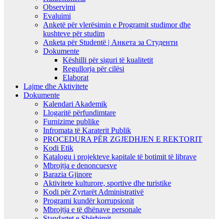
Observimi
Evaluimi
Anketë për vlerësimin e Programit studimor dhe
kushteve për studim
Anketa për Studentë | Анкета за Студенти
Dokumente
Këshilli për siguri të kualitetit
Regullorja për cilësi
Elaborat
Lajme dhe Aktivitete
Dokumente
Kalendari Akademik
Llogaritë përfundimtare
Furnizime publike
Infromata të Karaterit Publik
PROCEDURA PËR ZGJEDHJEN E REKTORIT
Kodi Etik
Katalogu i projekteve kapitale të botimit të librave
Mbrojtja e denoncuesve
Barazia Gjinore
Aktivitete kulturore, sportive dhe turistike
Kodi për Zyrtarët Administrativë
Programi kundër korrupsionit
Mbrojtja e të dhënave personale
Standartet e Shërbimit