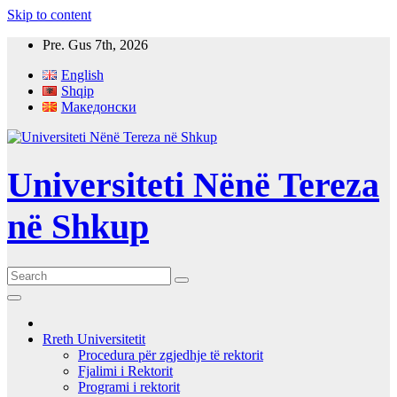
Skip to content
Pre. Gus 7th, 2026
English
Shqip
Македонски
Universiteti Nënë Tereza
në Shkup
Rreth Universitetit
Procedura për zgjedhje të rektorit
Fjalimi i Rektorit
Programi i rektorit