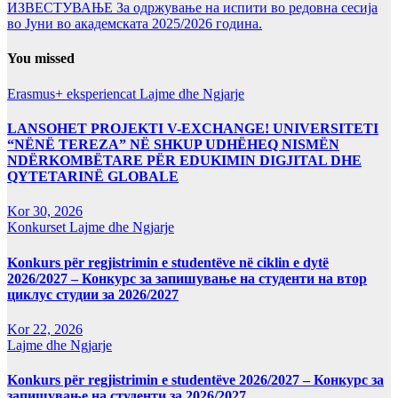
ИЗВЕСТУВАЊЕ За одржување на испити во редовна сесија
во Јуни во академската 2025/2026 година.
You missed
Erasmus+ eksperiencat
Lajme dhe Ngjarje
LANSOHET PROJEKTI V-EXCHANGE! UNIVERSITETI
“NËNË TEREZA” NË SHKUP UDHËHEQ NISMËN
NDËRKOMBËTARE PËR EDUKIMIN DIGJITAL DHE
QYTETARINË GLOBALE
Kor 30, 2026
Konkurset
Lajme dhe Ngjarje
Konkurs për regjistrimin e studentëve në ciklin e dytë
2026/2027 – Конкурс за запишување на студенти на втор
циклус студии за 2026/2027
Kor 22, 2026
Lajme dhe Ngjarje
Konkurs për regjistrimin e studentëve 2026/2027 – Конкурс за
запишување на студенти за 2026/2027