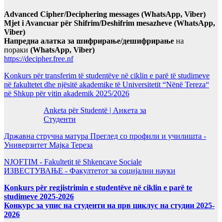
Advanced Cipher/Deciphering messages (WhatsApp, Viber)
Mjet i Avancuar për Shifrim/Deshifrim mesazheve (WhatsApp,
Viber)
Напредна алатка за шифрирање/дешифрирање
на
пораки
(WhatsApp, Viber)
https://decipher.free.nf
Konkurs për transferim të studentëve në ciklin e parë të studimeve
në fakultetet dhe njësitë akademike të Universitetit “Nënë Tereza“
në Shkup për vitin akademik 2025/2026
Anketa për Studentë | Анкета за
Студенти
Државна стручна матура Преглед со профили и училишта -
Универзитет Мајка Тереза
NJOFTIM - Fakultetit të Shkencave Sociale
ИЗВЕСТУВАЊЕ - Факултетот за социјални науки
Konkurs për regjistrimin e studentëve në ciklin e parë te
studimeve 2025-2026
Конкурс за упис на студенти на прв циклус на студии 2025-
2026