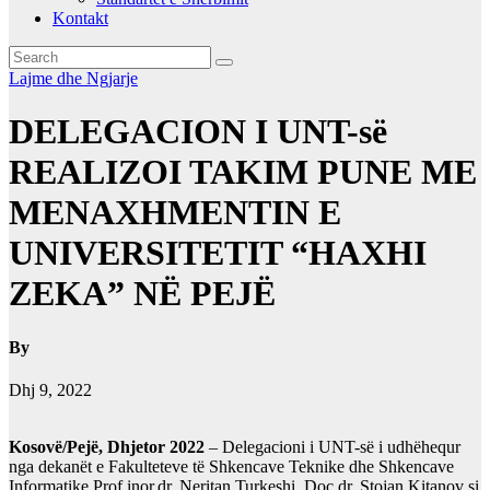
Kontakt
Lajme dhe Ngjarje
DELEGACION I UNT-së
REALIZOI TAKIM PUNE ME
MENAXHMENTIN E
UNIVERSITETIT “HAXHI
ZEKA” NË PEJË
By
Dhj 9, 2022
Kosovë/Pejë, Dhjetor 2022
– Delegacioni i UNT-së i udhëhequr
nga dekanët e Fakulteteve të Shkencave Teknike dhe Shkencave
Informatike Prof.inor.dr. Neritan Turkeshi, Doc.dr. Stojan Kitanov si