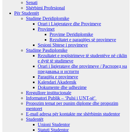
Senati
Shërbimi Profesional
Për Studentët
Studime Deridiplomike
Orari i Ligjeratave dhe Provimeve
Provimet
Provime Deridiplomike
Rezultatet e paraqitjes së provimeve
Sesioni Shtese i provimeve
Studime Pasdiplomike
Rezultatet e regjistrimeve të studentëve në ciklin
e dytë të studimeve
Orari i ligjeratave dhe provimeve / Распоред на
предавањa и испити
Paraqitja e provimeve
Kalendari Akademik
Dokumente dhe udhezime
Rregullore institucionale
Informatori Publik – ‘Pulsi i UNT-së’
Propozim temat per punim diplome dhe propozim
mentoret
E-mail adresa për kontakte me shërbimin studentor
Studentët
Unioni Studentor
Statuti Studentor