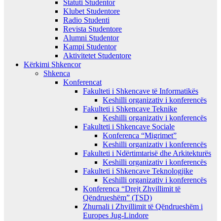
Statuti Studentor
Klubet Studentore
Radio Studenti
Revista Studentore
Alumni Studentor
Kampi Studentor
Aktivitetet Studentore
Kërkimi Shkencor
Shkenca
Konferencat
Fakulteti i Shkencave të Informatikës
Keshilli organizativ i konferencës
Fakulteti i Shkencave Teknike
Keshilli organizativ i konferencës
Fakulteti i Shkencave Sociale
Konferenca “Migrimet”
Keshilli organizativ i konferencës
Fakulteti i Ndërtimtarisë dhe Arkitekturës
Keshilli organizativ i konferencës
Fakulteti i Shkencave Teknologjike
Keshilli organizativ i konferencës
Konferenca “Drejt Zhvillimit të
Qëndrueshëm” (TSD)
Zhurnali i Zhvillimit të Qëndrueshëm i
Europes Jug-Lindore