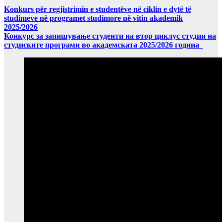
Konkurs për regjistrimin e studentëve në ciklin e dytë të
studimeve në programet studimore në vitin akademik
2025/2026
Конкурс за запишување студенти на втор циклус студии на
студиските програми во академската 2025/2026 година