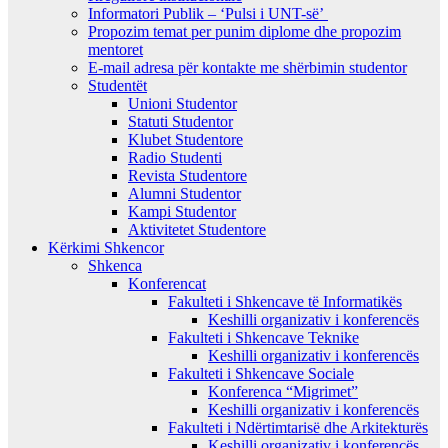
Informatori Publik – ‘Pulsi i UNT-së’
Propozim temat per punim diplome dhe propozim
mentoret
E-mail adresa për kontakte me shërbimin studentor
Studentët
Unioni Studentor
Statuti Studentor
Klubet Studentore
Radio Studenti
Revista Studentore
Alumni Studentor
Kampi Studentor
Aktivitetet Studentore
Kërkimi Shkencor
Shkenca
Konferencat
Fakulteti i Shkencave të Informatikës
Keshilli organizativ i konferencës
Fakulteti i Shkencave Teknike
Keshilli organizativ i konferencës
Fakulteti i Shkencave Sociale
Konferenca “Migrimet”
Keshilli organizativ i konferencës
Fakulteti i Ndërtimtarisë dhe Arkitekturës
Keshilli organizativ i konferencës