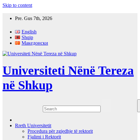
Skip to content
Pre. Gus 7th, 2026
English
Shqip
Македонски
Universiteti Nënë Tereza
në Shkup
Rreth Universitetit
Procedura për zgjedhje të rektorit
Fjalimi i Rektorit