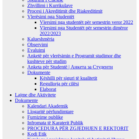
Zhvillimi i Kurrikulave
Procesi i Akreditimit dhe Riakreditimit
Vlerësimi nga Studentët
Vlersimi nga studentët për semestrin veror 2022
Vlersimi nga Studentët për semestrin dimëror
2022/2023
Kalueshmëria
Observimi
Evaluimi
Anketë për vlerësimin e Programit studimor dhe
kushteve për studim
Anketa për Studentë | Анкета за Студенти
Dokumente
Këshilli për siguri të kualitetit
Regullorja për cilësi
Elaborat
Lajme dhe Aktivitete
Dokumente
Kalendari Akademik
Llogaritë përfundimtare
Furnizime publike
Infromata të Karaterit Publik
PROCEDURA PËR ZGJEDHJEN E REKTORIT
Kodi Etik