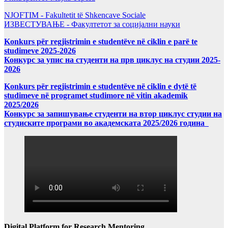
NJOFTIM - Fakultetit të Shkencave Sociale
ИЗВЕСТУВАЊЕ - Факултетот за социјални науки
Konkurs për regjistrimin e studentëve në ciklin e parë te
studimeve 2025-2026
Конкурс за упис на студенти на прв циклус на студии 2025-
2026
Konkurs për regjistrimin e studentëve në ciklin e dytë të
studimeve në programet studimore në vitin akademik
2025/2026
Конкурс за запишување студенти на втор циклус студии на
студиските програми во академската 2025/2026 година
Digital Platform for Research Mentoring