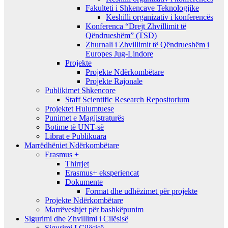
Fakulteti i Shkencave Teknologjike
Keshilli organizativ i konferencës
Konferenca “Drejt Zhvillimit të
Qëndrueshëm” (TSD)
Zhurnali i Zhvillimit të Qëndrueshëm i
Europes Jug-Lindore
Projekte
Projekte Ndërkombëtare
Projekte Rajonale
Publikimet Shkencore
Staff Scientific Research Repositorium
Projektet Hulumtuese
Punimet e Magjistraturës
Botime të UNT-së
Librat e Publikuara
Marrëdhëniet Ndërkombëtare
Erasmus +
Thirrjet
Erasmus+ eksperiencat
Dokumente
Format dhe udhëzimet për projekte
Projekte Ndërkombëtare
Marrëveshjet për bashkëpunim
Sigurimi dhe Zhvillimi i Cilësisë
Sigurimi I Cilësisë