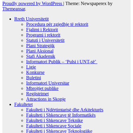
Proudly powered by WordPress
|
Theme: Newspaperex by
Themeansar
.
Rreth Universitetit
Procedura për zgjedhje të rektorit
Fjalimi i Rektorit
Programi i rektorit
Statuti i Universitetit
Plani Strategjik
Plani Aksional
Stafi Akademik
Informatori Publik – ‘Pulsi i UNT-së’
Ligje
Konkurse
Buletini
Informatori Universitar
Mbrojtjet publike
Regjistrimet
Attractions in Skopje
Fakultetet
Fakulteti i Ndërtimtarisë dhe Arkitekturës
Fakulteti i Shkencave të Informatikës
Fakulteti i Shkencave Teknike
Fakulteti i Shkencave Sociale
Fakulteti i Shkencave Teknologjike