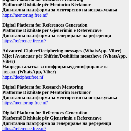
Platformë Dixhitale për Mentorim Kërkimor
Дигитална платформа за менторство на истражувања
https://mentoring.free.nf/
Digital Platform for References Generation
Platformë Dixhitale për Gjenerimin e Referencave
Дигитална платформа за генерирање на референци
https://reference.free.nf/
Advanced Cipher/Deciphering messages (WhatsApp, Viber)
Mjet i Avancuar për Shifrim/Deshifrim mesazheve (WhatsApp,
Viber)
Напредна алатка за шифрирање/дешифрирање
на
пораки
(WhatsApp, Viber)
https://decipher.free.nf
Digital Platform for Research Mentoring
Platformë Dixhitale për Mentorim Kërkimor
Дигитална платформа за менторство на истражувања
https://mentoring.free.nf/
Digital Platform for References Generation
Platformë Dixhitale për Gjenerimin e Referencave
Дигитална платформа за генерирање на референци
https://reference.free.nf/