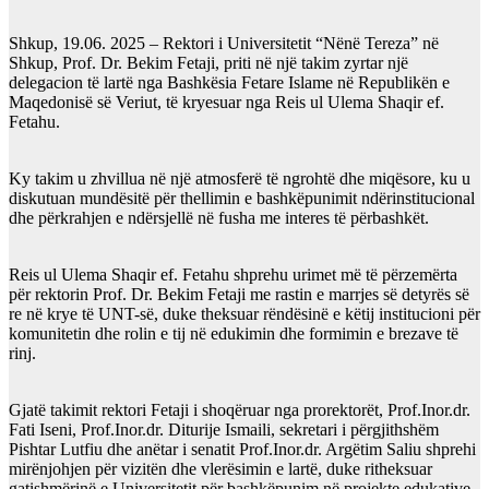
Shkup, 19.06. 2025 – Rektori i Universitetit “Nënë Tereza” në
Shkup, Prof. Dr. Bekim Fetaji, priti në një takim zyrtar një
delegacion të lartë nga Bashkësia Fetare Islame në Republikën e
Maqedonisë së Veriut, të kryesuar nga Reis ul Ulema Shaqir ef.
Fetahu.
Ky takim u zhvillua në një atmosferë të ngrohtë dhe miqësore, ku u
diskutuan mundësitë për thellimin e bashkëpunimit ndërinstitucional
dhe përkrahjen e ndërsjellë në fusha me interes të përbashkët.
Reis ul Ulema Shaqir ef. Fetahu shprehu urimet më të përzemërta
për rektorin Prof. Dr. Bekim Fetaji me rastin e marrjes së detyrës së
re në krye të UNT-së, duke theksuar rëndësinë e këtij institucioni për
komunitetin dhe rolin e tij në edukimin dhe formimin e brezave të
rinj.
Gjatë takimit rektori Fetaji i shoqëruar nga prorektorët, Prof.Inor.dr.
Fati Iseni, Prof.Inor.dr. Diturije Ismaili, sekretari i përgjithshëm
Pishtar Lutfiu dhe anëtar i senatit Prof.Inor.dr. Argëtim Saliu shprehi
mirënjohjen për vizitën dhe vlerësimin e lartë, duke ritheksuar
gatishmërinë e Universitetit për bashkëpunim në projekte edukative,