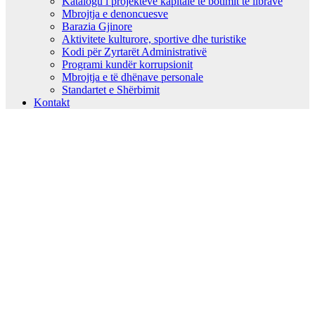
Katalogu i projekteve kapitale të botimit të librave
Mbrojtja e denoncuesve
Barazia Gjinore
Aktivitete kulturore, sportive dhe turistike
Kodi për Zyrtarët Administrativë
Programi kundër korrupsionit
Mbrojtja e të dhënave personale
Standartet e Shërbimit
Kontakt