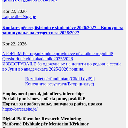
Kor 22, 2026
Lajme dhe Ngjarje
Konkurs për regjistrimin e studentëve 2026/2027 – Конкурс за
запишување на студенти за 2026/2027
Kor 22, 2026
NJOFTIM Për organizimin e provimeve në afatin e rregullt të
Qershorit në vitin akademik 2025/2026
ИЗВЕСТУВАЊЕ За одржување на испити во редовна сесија
во Јуни во академската 2025/2026 година.
Rezultatet përfundimtare(Cikli i dytë) ||
Конечните резултати(Втор циклус)
Employment portal, job offers, internships
Portali i punësimeve, oferta pune, praktikë
Портал за вработување, понуди за рабта, пракса
https://career.site.je/
Digital Platform for Research Mentoring
Platformë Dixhitale për Mentorim Kërkimor