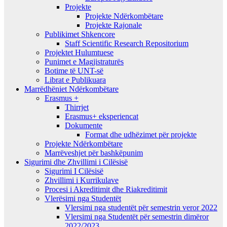
Projekte
Projekte Ndërkombëtare
Projekte Rajonale
Publikimet Shkencore
Staff Scientific Research Repositorium
Projektet Hulumtuese
Punimet e Magjistraturës
Botime të UNT-së
Librat e Publikuara
Marrëdhëniet Ndërkombëtare
Erasmus +
Thirrjet
Erasmus+ eksperiencat
Dokumente
Format dhe udhëzimet për projekte
Projekte Ndërkombëtare
Marrëveshjet për bashkëpunim
Sigurimi dhe Zhvillimi i Cilësisë
Sigurimi I Cilësisë
Zhvillimi i Kurrikulave
Procesi i Akreditimit dhe Riakreditimit
Vlerësimi nga Studentët
Vlersimi nga studentët për semestrin veror 2022
Vlersimi nga Studentët për semestrin dimëror
2022/2023