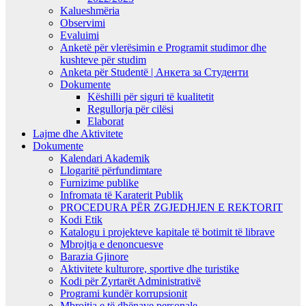
Kalueshmëria
Observimi
Evaluimi
Anketë për vlerësimin e Programit studimor dhe
kushteve për studim
Anketa për Studentë | Анкета за Студенти
Dokumente
Këshilli për siguri të kualitetit
Regullorja për cilësi
Elaborat
Lajme dhe Aktivitete
Dokumente
Kalendari Akademik
Llogaritë përfundimtare
Furnizime publike
Infromata të Karaterit Publik
PROCEDURA PËR ZGJEDHJEN E REKTORIT
Kodi Etik
Katalogu i projekteve kapitale të botimit të librave
Mbrojtja e denoncuesve
Barazia Gjinore
Aktivitete kulturore, sportive dhe turistike
Kodi për Zyrtarët Administrativë
Programi kundër korrupsionit
Mbrojtja e të dhënave personale