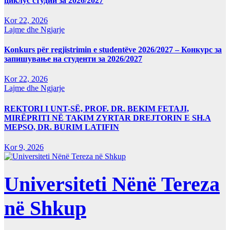
циклус студии за 2026/2027
Kor 22, 2026
Lajme dhe Ngjarje
Konkurs për regjistrimin e studentëve 2026/2027 – Конкурс за
запишување на студенти за 2026/2027
Kor 22, 2026
Lajme dhe Ngjarje
REKTORI I UNT-SË, PROF. DR. BEKIM FETAJI,
MIRËPRITI NË TAKIM ZYRTAR DREJTORIN E SH.A
MEPSO, DR. BURIM LATIFIN
Kor 9, 2026
Universiteti Nënë Tereza
në Shkup