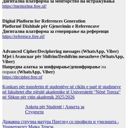
Дигитална платформа за менторство на истражувања
https://mentoring.free.nf/
Digital Platform for References Generation
Platformë Dixhitale për Gjenerimin e Referencave
Дигитална платформа за генерирање на референци
https://reference.free.nf/
Advanced Cipher/Deciphering messages (WhatsApp, Viber)
Mjet i Avancuar për Shifrim/Deshifrim mesazheve (WhatsApp,
Viber)
Напредна алатка за шифрирање/дешифрирање
на
пораки
(WhatsApp, Viber)
https://decipher.free.nf
Konkurs për transferim të studentëve në ciklin e parë të studimeve
në fakultetet dhe njësitë akademike të Universitetit “Nënë Tereza“
në Shkup për vitin akademik 2025/2026
Anketa për Studentë | Анкета за
Студенти
Државна стручна матура Преглед со профили и училишта -
Универзитет Мајка Тереза