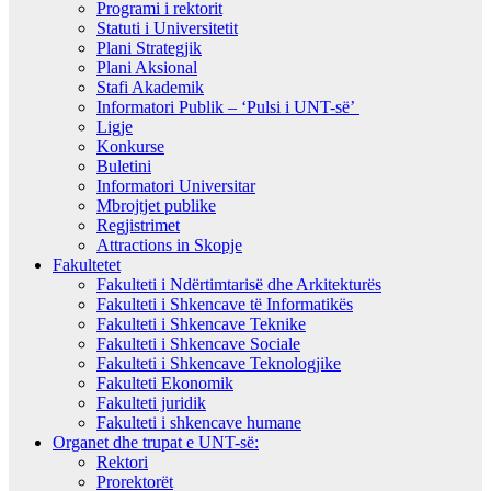
Programi i rektorit
Statuti i Universitetit
Plani Strategjik
Plani Aksional
Stafi Akademik
Informatori Publik – ‘Pulsi i UNT-së’
Ligje
Konkurse
Buletini
Informatori Universitar
Mbrojtjet publike
Regjistrimet
Attractions in Skopje
Fakultetet
Fakulteti i Ndërtimtarisë dhe Arkitekturës
Fakulteti i Shkencave të Informatikës
Fakulteti i Shkencave Teknike
Fakulteti i Shkencave Sociale
Fakulteti i Shkencave Teknologjike
Fakulteti Ekonomik
Fakulteti juridik
Fakulteti i shkencave humane
Organet dhe trupat e UNT-së:
Rektori
Prorektorët