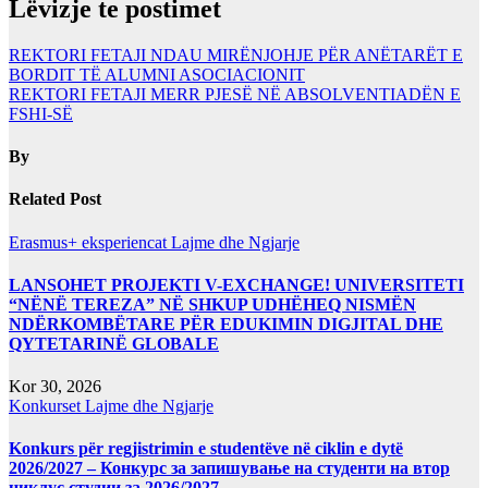
Lëvizje te postimet
REKTORI FETAJI NDAU MIRËNJOHJE PËR ANËTARËT E
BORDIT TË ALUMNI ASOCIACIONIT
REKTORI FETAJI MERR PJESË NË ABSOLVENTIADËN E
FSHI-SË
By
Related Post
Erasmus+ eksperiencat
Lajme dhe Ngjarje
LANSOHET PROJEKTI V-EXCHANGE! UNIVERSITETI
“NËNË TEREZA” NË SHKUP UDHËHEQ NISMËN
NDËRKOMBËTARE PËR EDUKIMIN DIGJITAL DHE
QYTETARINË GLOBALE
Kor 30, 2026
Konkurset
Lajme dhe Ngjarje
Konkurs për regjistrimin e studentëve në ciklin e dytë
2026/2027 – Конкурс за запишување на студенти на втор
циклус студии за 2026/2027