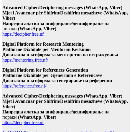
Advanced Cipher/Deciphering messages (WhatsApp, Viber)
Mjet i Avancuar për Shifrim/Deshifrim mesazheve (WhatsApp,
Viber)
Напредна алатка за шифрирање/дешифрирање
на
пораки
(WhatsApp, Viber)
https://decipher.free.nf
Digital Platform for Research Mentoring
Platformë Dixhitale për Mentorim Kërkimor
Дигитална платформа за менторство на истражувања
https://mentoring.free.nf/
Digital Platform for References Generation
Platformë Dixhitale për Gjenerimin e Referencave
Дигитална платформа за генерирање на референци
https://reference.free.nf/
Advanced Cipher/Deciphering messages (WhatsApp, Viber)
Mjet i Avancuar për Shifrim/Deshifrim mesazheve (WhatsApp,
Viber)
Напредна алатка за шифрирање/дешифрирање
на
пораки
(WhatsApp, Viber)
https://decipher.free.nf