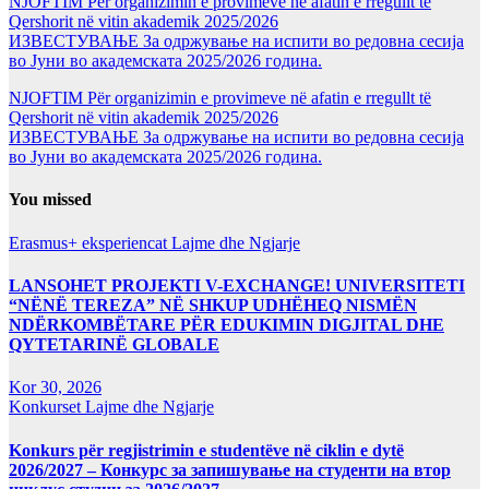
NJOFTIM Për organizimin e provimeve në afatin e rregullt të
Qershorit në vitin akademik 2025/2026
ИЗВЕСТУВАЊЕ За одржување на испити во редовна сесија
во Јуни во академската 2025/2026 година.
NJOFTIM Për organizimin e provimeve në afatin e rregullt të
Qershorit në vitin akademik 2025/2026
ИЗВЕСТУВАЊЕ За одржување на испити во редовна сесија
во Јуни во академската 2025/2026 година.
You missed
Erasmus+ eksperiencat
Lajme dhe Ngjarje
LANSOHET PROJEKTI V-EXCHANGE! UNIVERSITETI
“NËNË TEREZA” NË SHKUP UDHËHEQ NISMËN
NDËRKOMBËTARE PËR EDUKIMIN DIGJITAL DHE
QYTETARINË GLOBALE
Kor 30, 2026
Konkurset
Lajme dhe Ngjarje
Konkurs për regjistrimin e studentëve në ciklin e dytë
2026/2027 – Конкурс за запишување на студенти на втор