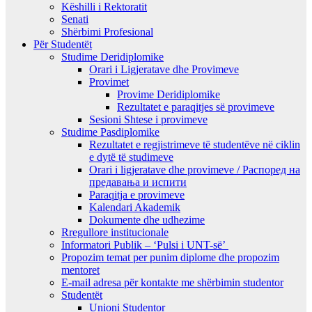
Këshilli i Rektoratit
Senati
Shërbimi Profesional
Për Studentët
Studime Deridiplomike
Orari i Ligjeratave dhe Provimeve
Provimet
Provime Deridiplomike
Rezultatet e paraqitjes së provimeve
Sesioni Shtese i provimeve
Studime Pasdiplomike
Rezultatet e regjistrimeve të studentëve në ciklin
e dytë të studimeve
Orari i ligjeratave dhe provimeve / Распоред на
предавањa и испити
Paraqitja e provimeve
Kalendari Akademik
Dokumente dhe udhezime
Rregullore institucionale
Informatori Publik – ‘Pulsi i UNT-së’
Propozim temat per punim diplome dhe propozim
mentoret
E-mail adresa për kontakte me shërbimin studentor
Studentët
Unioni Studentor