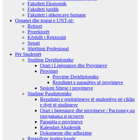
Fakulteti Ekonomik
Fakulteti juridik
Fakulteti i shkencave humane
Organet dhe trupat e UNT-së:
Rektori
Prorektorët
Këshilli i Rektoratit
Senati
Shërbimi Profesional
Për Studentët
Studime Deridiplomike
Orari i Ligjeratave dhe Provimeve
Provimet
Provime Deridiplomike
Rezultatet e paraqitjes së provimeve
Sesioni Shtese i provimeve
Studime Pasdiplomike
Rezultatet e regjistrimeve të studentëve në ciklin
e dytë të studimeve
Orari i ligjeratave dhe provimeve / Распоред на
предавањa и испити
Paraqitja e provimeve
Kalendari Akademik
Dokumente dhe udhezime
Rregullore institucionale