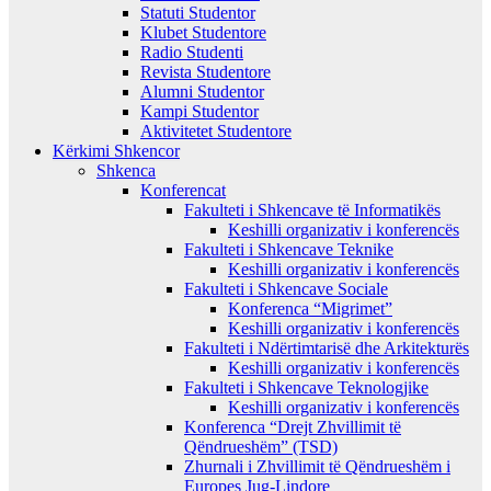
Statuti Studentor
Klubet Studentore
Radio Studenti
Revista Studentore
Alumni Studentor
Kampi Studentor
Aktivitetet Studentore
Kërkimi Shkencor
Shkenca
Konferencat
Fakulteti i Shkencave të Informatikës
Keshilli organizativ i konferencës
Fakulteti i Shkencave Teknike
Keshilli organizativ i konferencës
Fakulteti i Shkencave Sociale
Konferenca “Migrimet”
Keshilli organizativ i konferencës
Fakulteti i Ndërtimtarisë dhe Arkitekturës
Keshilli organizativ i konferencës
Fakulteti i Shkencave Teknologjike
Keshilli organizativ i konferencës
Konferenca “Drejt Zhvillimit të
Qëndrueshëm” (TSD)
Zhurnali i Zhvillimit të Qëndrueshëm i
Europes Jug-Lindore