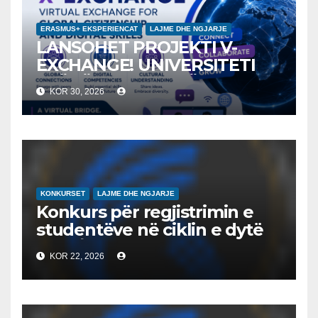
ERASMUS+ EKSPERIENCAT
LAJME DHE NGJARJE
LANSOHET PROJEKTI V-
EXCHANGE! UNIVERSITETI
“NËNË TEREZA” NË SHKUP
KOR 30, 2026
UDHËHEQ NISMËN
NDËRKOMBËTARE PËR
EDUKIMIN DIGJITAL DHE
QYTETARINË GLOBALE
KONKURSET
LAJME DHE NGJARJE
Konkurs për regjistrimin e
studentëve në ciklin e dytë
2026/2027 – Конкурс за
KOR 22, 2026
запишување на студенти
на втор циклус студии за
2026/2027