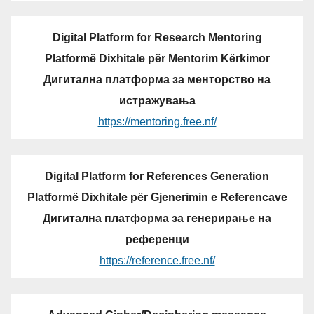
Digital Platform for Research Mentoring
Platformë Dixhitale për Mentorim Kërkimor
Дигитална платформа за менторство на
истражувања
https://mentoring.free.nf/
Digital Platform for References Generation
Platformë Dixhitale për Gjenerimin e Referencave
Дигитална платформа за генерирање на
референци
https://reference.free.nf/