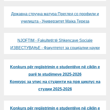
Државна стручна матура Преглед со профили и
училишта - Универзитет Мајка Тереза
NJOFTIM - Fakultetit të Shkencave Sociale
ИЗВЕСТУВАЊЕ - Факултетот за социјални науки
Konkurs për regjistrimin e studentëve në ciklin e
parë te studimeve 2025-2026
Конкурс за упис на студенти на прв циклус на
студии 2025-2026
Konkurs për regjistrimin e studentëve në ciklin e