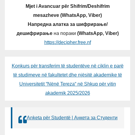
Mjet i Avancuar për Shifrim/Deshifrim
mesazheve (WhatsApp, Viber)
Напредна алатка за шифрирање/
дешифрирање
на пораки
(WhatsApp, Viber)
https://decipher.free.nf
Konkurs për transferim të studentëve në ciklin e parë
të studimeve në fakultetet dhe njësitë akademike të
Universitetit “Nënë Tereza“ në Shkup për vitin
akademik 2025/2026
Anketa për Studentë | Анкета за Студенти