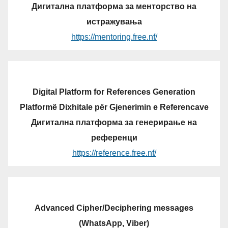
Дигитална платформа за менторство на
истражувања
https://mentoring.free.nf/
Digital Platform for References Generation
Platformë Dixhitale për Gjenerimin e Referencave
Дигитална платформа за генерирање на
референци
https://reference.free.nf/
Advanced Cipher/Deciphering messages
(WhatsApp, Viber)