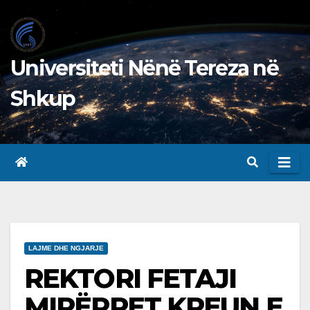
Skip
to
content
Universiteti Nënë Tereza në
Shkup
LAJME DHE NGJARJE
REKTORI FETAJI
MIRËPRET KREUN E