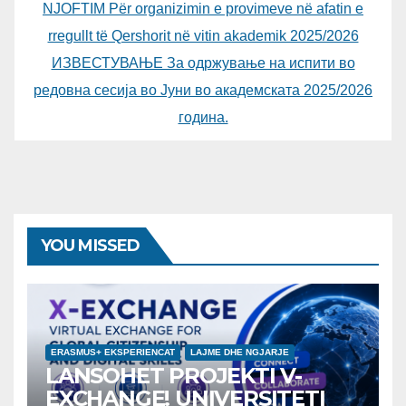
NJOFTIM Për organizimin e provimeve në afatin e
rregullt të Qershorit në vitin akademik 2025/2026
ИЗВЕСТУВАЊЕ За одржување на испити во
редовна сесија во Јуни во академската 2025/2026
година.
YOU MISSED
ERASMUS+ EKSPERIENCAT
LAJME DHE NGJARJE
LANSOHET PROJEKTI V-
EXCHANGE! UNIVERSITETI