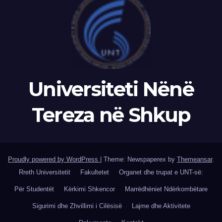
Universiteti Nënë
Tereza në Shkup
Proudly powered by WordPress
|
Theme: Newspaperex by
Themeansar
.
Rreth Universitetit
Fakultetet
Organet dhe trupat e UNT-së:
Për Studentët
Kërkimi Shkencor
Marrëdhëniet Ndërkombëtare
Sigurimi dhe Zhvillimi i Cilësisë
Lajme dhe Aktivitete