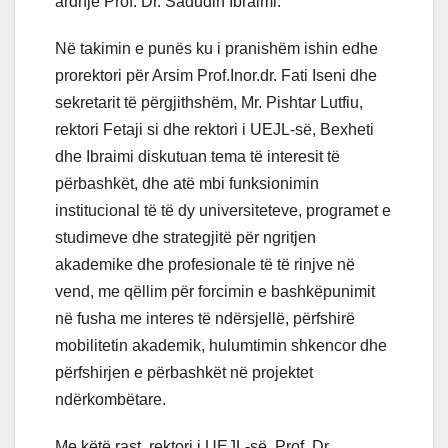
ardhje Prof. Dr. Sadudin Ibraimi.
Në takimin e punës ku i pranishëm ishin edhe
prorektori për Arsim Prof.Inor.dr. Fati Iseni dhe
sekretarit të përgjithshëm, Mr. Pishtar Lutfiu,
rektori Fetaji si dhe rektori i UEJL-së, Bexheti
dhe Ibraimi diskutuan tema të interesit të
përbashkët, dhe atë mbi funksionimin
institucional të të dy universiteteve, programet e
studimeve dhe strategjitë për ngritjen
akademike dhe profesionale të të rinjve në
vend, me qëllim për forcimin e bashkëpunimit
në fusha me interes të ndërsjellë, përfshirë
mobilitetin akademik, hulumtimin shkencor dhe
përfshirjen e përbashkët në projektet
ndërkombëtare.
Me këtë rast, rektori i UEJL-së, Prof. Dr.