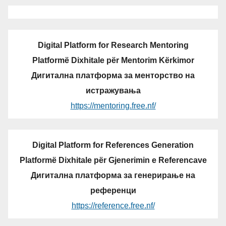
Digital Platform for Research Mentoring
Platformë Dixhitale për Mentorim Kërkimor
Дигитална платформа за менторство на
истражувања
https://mentoring.free.nf/
Digital Platform for References Generation
Platformë Dixhitale për Gjenerimin e Referencave
Дигитална платформа за генерирање на
референци
https://reference.free.nf/