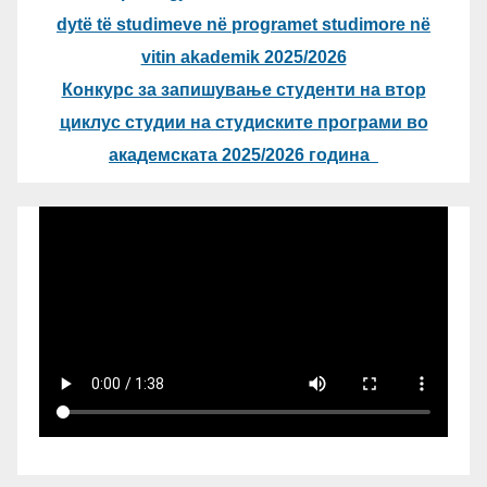
dytë të studimeve në programet studimore në
vitin akademik 2025/2026
Конкурс за запишување студенти на втор
циклус студии на студиските програми во
академската 2025/2026 година