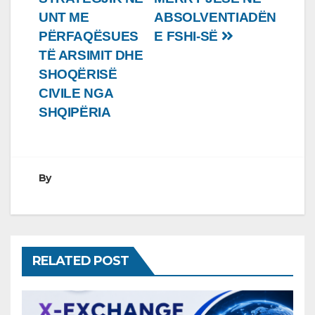
te
UNT ME
ABSOLVENTIADËN
postimet
PËRFAQËSUES
E FSHI-SË
TË ARSIMIT DHE
SHOQËRISË
CIVILE NGA
SHQIPËRIA
By
RELATED POST