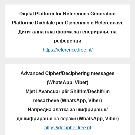
Digital Platform for References Generation
Platformë Dixhitale për Gjenerimin e Referencave
Дигитална платформа за генерирање на
референци
https://reference.free.nf/
Advanced Cipher/Deciphering messages
(WhatsApp, Viber)
Mjet i Avancuar për Shifrim/Deshifrim
mesazheve (WhatsApp, Viber)
Напредна алатка за шифрирање/
дешифрирање
на пораки
(WhatsApp, Viber)
https://decipher.free.nf