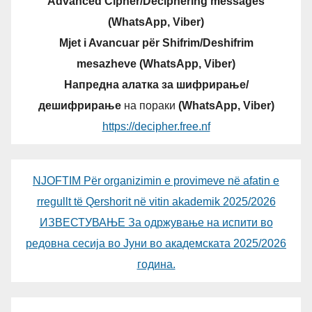
Advanced Cipher/Deciphering messages
(WhatsApp, Viber)
Mjet i Avancuar për Shifrim/Deshifrim
mesazheve (WhatsApp, Viber)
Напредна алатка за шифрирање/
дешифрирање
на пораки
(WhatsApp, Viber)
https://decipher.free.nf
NJOFTIM Për organizimin e provimeve në afatin e
rregullt të Qershorit në vitin akademik 2025/2026
ИЗВЕСТУВАЊЕ За одржување на испити во
редовна сесија во Јуни во академската 2025/2026
година.