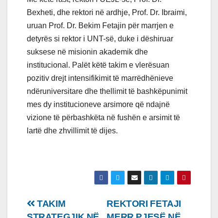
Bexheti, dhe rektori në ardhje, Prof. Dr. Ibraimi,
uruan Prof. Dr. Bekim Fetajin për marrjen e
detyrës si rektor i UNT-së, duke i dëshiruar
suksese në misionin akademik dhe
institucional. Palët këtë takim e vlerësuan
pozitiv drejt intensifikimit të marrëdhënieve
ndëruniversitare dhe thellimit të bashkëpunimit
mes dy institucioneve arsimore që ndajnë
vizione të përbashkëta në fushën e arsimit të
lartë dhe zhvillimit të dijes.
Lëvizje
TAKIM
REKTORI FETAJI
STRATEGJIK NË
MERR PJESË NË