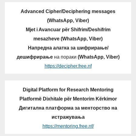
Advanced Cipher/Deciphering messages
(WhatsApp, Viber)
Mjet i Avancuar për Shifrim/Deshifrim
mesazheve (WhatsApp, Viber)
Напредна алатка за шифрирање/
дешифрирање
на пораки
(WhatsApp, Viber)
https://decipher.free.nf
Digital Platform for Research Mentoring
Platformë Dixhitale për Mentorim Kërkimor
Дигитална платформа за менторство на
истражувања
https://mentoring.free.nf/