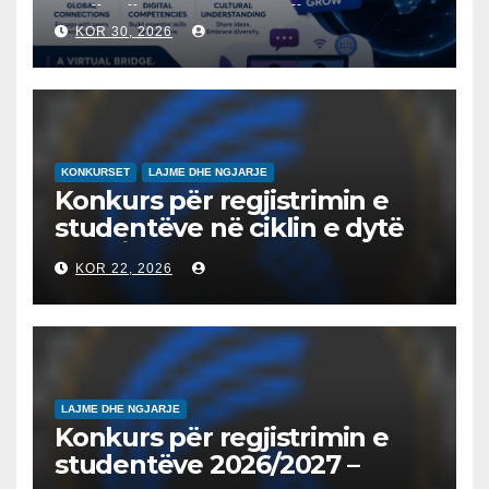
“NËNË TEREZA” NË SHKUP
KOR 30, 2026
UDHËHEQ NISMËN
NDËRKOMBËTARE PËR
EDUKIMIN DIGJITAL DHE
QYTETARINË GLOBALE
KONKURSET
LAJME DHE NGJARJE
Konkurs për regjistrimin e
studentëve në ciklin e dytë
2026/2027 – Конкурс за
KOR 22, 2026
запишување на студенти
на втор циклус студии за
2026/2027
LAJME DHE NGJARJE
Konkurs për regjistrimin e
studentëve 2026/2027 –