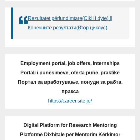
Rezultatet përfundimtare(Cikli i dytë) ||
Конечните резултати(Втор циклус)
Employment portal, job offers, internships
Portali i punësimeve, oferta pune, praktikë
Портал за вработување, понуди за рабта,
пракса
https://career.site.je/
Digital Platform for Research Mentoring
Platformë Dixhitale për Mentorim Kërkimor