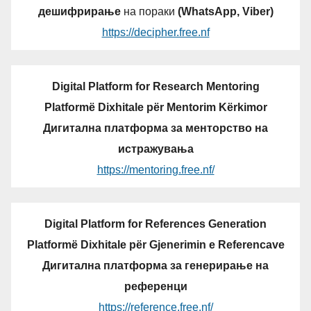
дешифрирање
на пораки
(WhatsApp, Viber)
https://decipher.free.nf
Digital Platform for Research Mentoring
Platformë Dixhitale për Mentorim Kërkimor
Дигитална платформа за менторство на
истражувања
https://mentoring.free.nf/
Digital Platform for References Generation
Platformë Dixhitale për Gjenerimin e Referencave
Дигитална платформа за генерирање на
референци
https://reference.free.nf/