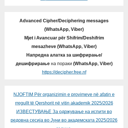
Advanced Cipher/Deciphering messages
(WhatsApp, Viber)
Mjet i Avancuar për Shifrim/Deshifrim
mesazheve (WhatsApp, Viber)
Напредна алатка за шифрирање/
дешифрирање
на пораки
(WhatsApp, Viber)
https://decipher.free.nf
NJOFTIM Për organizimin e provimeve në afatin e
rregullt të Qershorit në vitin akademik 2025/2026
ИЗВЕСТУВАЊЕ За одржување на испити во
редовна сесија во Јуни во академската 2025/2026