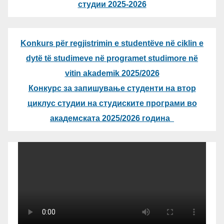
студии 2025-2026
Konkurs për regjistrimin e studentëve në ciklin e
dytë të studimeve në programet studimore në
vitin akademik 2025/2026
Конкурс за запишување студенти на втор
циклус студии на студиските програми во
академската 2025/2026 година