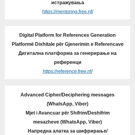
истражувања
https://mentoring.free.nf/
Digital Platform for References Generation
Platformë Dixhitale për Gjenerimin e Referencave
Дигитална платформа за генерирање на
референци
https://reference.free.nf/
Advanced Cipher/Deciphering messages
(WhatsApp, Viber)
Mjet i Avancuar për Shifrim/Deshifrim
mesazheve (WhatsApp, Viber)
Напредна алатка за шифрирање/