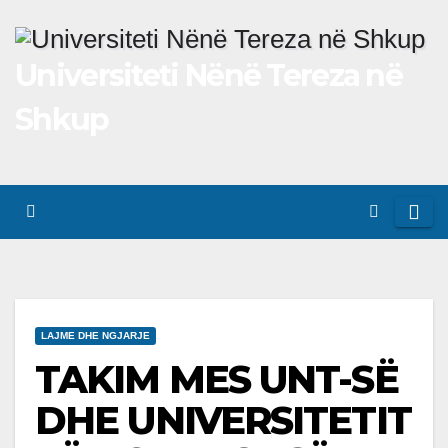
Skip
to
Universiteti Nënë Tereza në
content
Shkup
LAJME DHE NGJARJE
TAKIM MES UNT-SË
DHE UNIVERSITETIT