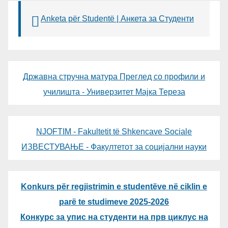
Anketa për Studentë | Анкета за Студенти
Државна стручна матура Преглед со профили и
училишта - Универзитет Мајка Тереза
NJOFTIM - Fakultetit të Shkencave Sociale
ИЗВЕСТУВАЊЕ - Факултетот за социјални науки
Konkurs për regjistrimin e studentëve në ciklin e
parë te studimeve 2025-2026
Конкурс за упис на студенти на прв циклус на