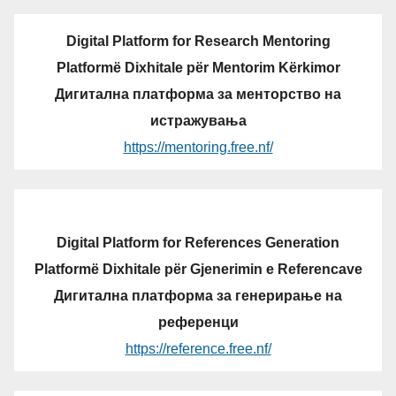
Digital Platform for Research Mentoring
Platformë Dixhitale për Mentorim Kërkimor
Дигитална платформа за менторство на
истражувања
https://mentoring.free.nf/
Digital Platform for References Generation
Platformë Dixhitale për Gjenerimin e Referencave
Дигитална платформа за генерирање на
референци
https://reference.free.nf/