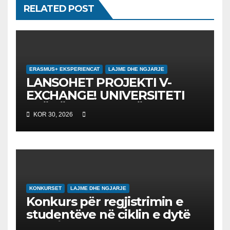
RELATED POST
ERASMUS+ EKSPERIENCAT
LAJME DHE NGJARJE
LANSOHET PROJEKTI V-
EXCHANGE! UNIVERSITETI
“NËNË TEREZA” NË SHKUP
KOR 30, 2026
UDHËHEQ NISMËN
NDËRKOMBËTARE PËR
EDUKIMIN DIGJITAL DHE
QYTETARINË GLOBALE
KONKURSET
LAJME DHE NGJARJE
Konkurs për regjistrimin e
studentëve në ciklin e dytë
2026/2027 – Конкурс за