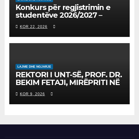
Konkurs për regjistrimin e
studentëve 2026/2027 –
Конкурс за запишување на
KOR 22, 2026
студенти за 2026/2027
LAJME DHE NGJARJE
REKTORI I UNT-SË, PROF. DR.
BEKIM FETAJI, MIRËPRITI NË
TAKIM ZYRTAR DREJTORIN E
KOR 9, 2026
SH.A MEPSO, DR. BURIM
LATIFIN