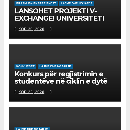
ERASMUS+ EKSPERIENCAT
LAJME DHE NGJARJE
LANSOHET PROJEKTI V-
EXCHANGE! UNIVERSITETI
“NËNË TEREZA” NË SHKUP
KOR 30, 2026
UDHËHEQ NISMËN
NDËRKOMBËTARE PËR
EDUKIMIN DIGJITAL DHE
QYTETARINË GLOBALE
KONKURSET
LAJME DHE NGJARJE
Konkurs për regjistrimin e
studentëve në ciklin e dytë
2026/2027 – Конкурс за
KOR 22, 2026
запишување на студенти
на втор циклус студии за
2026/2027
LAJME DHE NGJARJE