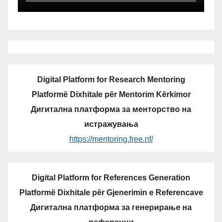
Digital Platform for Research Mentoring
Platformë Dixhitale për Mentorim Kërkimor
Дигитална платформа за менторство на
истражувања
https://mentoring.free.nf/
Digital Platform for References Generation
Platformë Dixhitale për Gjenerimin e Referencave
Дигитална платформа за генерирање на