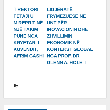
Lëvizje
REKTORI
LIGJËRATË
FETAJI U
FRYMËZUESE NË
te
MIRËPRIT NË
UNT PËR
postimet
NJË TAKIM
INOVACIONIN DHE
PUNE NGA
ZHVILLIMIN
KRYETARI I
EKONOMIK NË
KUVENDIT,
KONTEKST GLOBAL
AFRIM GASHI
NGA PROF. DR.
GLENN A. HOLE
By