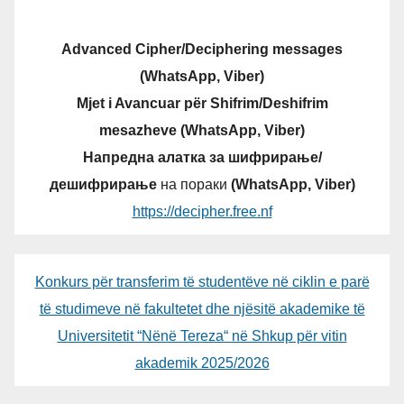
Advanced Cipher/Deciphering messages
(WhatsApp, Viber)
Mjet i Avancuar për Shifrim/Deshifrim
mesazheve (WhatsApp, Viber)
Напредна алатка за шифрирање/
дешифрирање
на пораки
(WhatsApp, Viber)
https://decipher.free.nf
Konkurs për transferim të studentëve në ciklin e parë
të studimeve në fakultetet dhe njësitë akademike të
Universitetit “Nënë Tereza“ në Shkup për vitin
akademik 2025/2026