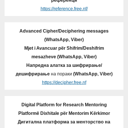
референци
https://reference.free.nf/
Advanced Cipher/Deciphering messages
(WhatsApp, Viber)
Mjet i Avancuar për Shifrim/Deshifrim
mesazheve (WhatsApp, Viber)
Напредна алатка за шифрирање/
дешифрирање
на пораки
(WhatsApp, Viber)
https://decipher.free.nf
Digital Platform for Research Mentoring
Platformë Dixhitale për Mentorim Kërkimor
Дигитална платформа за менторство на