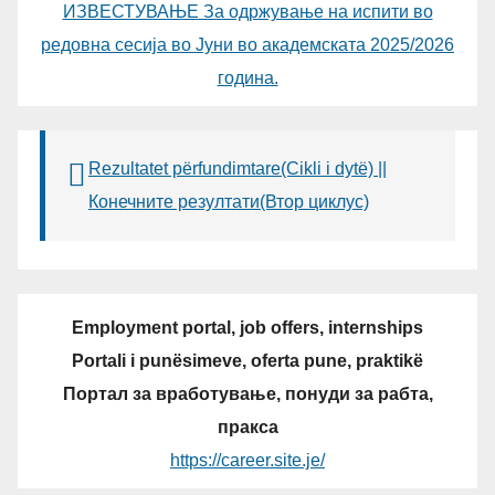
ИЗВЕСТУВАЊЕ За одржување на испити во
редовна сесија во Јуни во академската 2025/2026
година.
Rezultatet përfundimtare(Cikli i dytë) ||
Конечните резултати(Втор циклус)
Employment portal, job offers, internships
Portali i punësimeve, oferta pune, praktikë
Портал за вработување, понуди за рабта,
пракса
https://career.site.je/