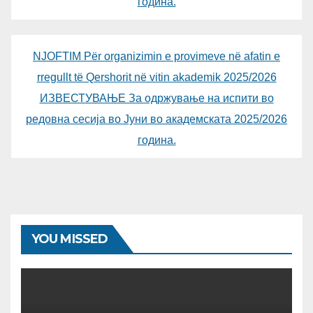
година.
NJOFTIM Për organizimin e provimeve në afatin e
rregullt të Qershorit në vitin akademik 2025/2026
ИЗВЕСТУВАЊЕ За одржување на испити во
редовна сесија во Јуни во академската 2025/2026
година.
YOU MISSED