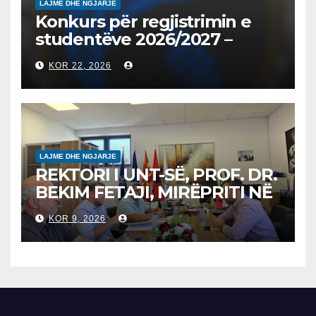
LAJME DHE NGJARJE
Konkurs për regjistrimin e
studentëve 2026/2027 –
Конкурс за запишување на
KOR 22, 2026
студенти за 2026/2027
LAJME DHE NGJARJE
REKTORI I UNT-SË, PROF. DR.
BEKIM FETAJI, MIRËPRITI NË
TAKIM ZYRTAR DREJTORIN E
KOR 9, 2026
SH.A MEPSO, DR. BURIM
LATIFIN