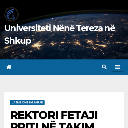
Skip
to
content
Universiteti Nënë Tereza në
Shkup
LAJME DHE NGJARJE
REKTORI FETAJI
PRITI NË TAKIM