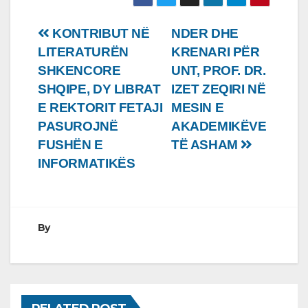
Lëvizje
KONTRIBUT NË
NDER DHE
LITERATURËN
KRENARI PËR
te
SHKENCORE
UNT, PROF. DR.
postimet
SHQIPE, DY LIBRAT
IZET ZEQIRI NË
E REKTORIT FETAJI
MESIN E
PASUROJNË
AKADEMIKËVE
FUSHËN E
TË ASHAM
INFORMATIKËS
By