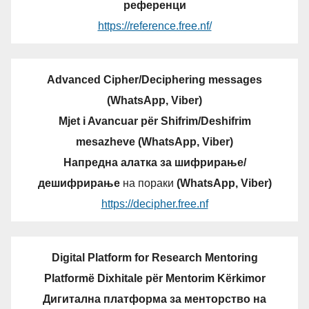
референци
https://reference.free.nf/
Advanced Cipher/Deciphering messages
(WhatsApp, Viber)
Mjet i Avancuar për Shifrim/Deshifrim
mesazheve (WhatsApp, Viber)
Напредна алатка за шифрирање/
дешифрирање
на пораки
(WhatsApp, Viber)
https://decipher.free.nf
Digital Platform for Research Mentoring
Platformë Dixhitale për Mentorim Kërkimor
Дигитална платформа за менторство на