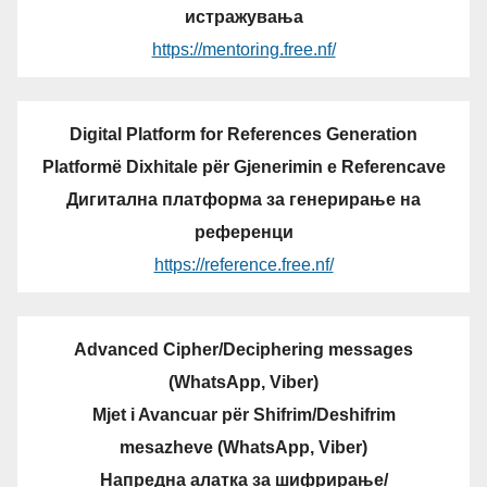
истражувања
https://mentoring.free.nf/
Digital Platform for References Generation
Platformë Dixhitale për Gjenerimin e Referencave
Дигитална платформа за генерирање на
референци
https://reference.free.nf/
Advanced Cipher/Deciphering messages
(WhatsApp, Viber)
Mjet i Avancuar për Shifrim/Deshifrim
mesazheve (WhatsApp, Viber)
Напредна алатка за шифрирање/