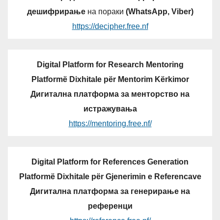
дешифрирање
на пораки
(WhatsApp, Viber)
https://decipher.free.nf
Digital Platform for Research Mentoring
Platformë Dixhitale për Mentorim Kërkimor
Дигитална платформа за менторство на
истражувања
https://mentoring.free.nf/
Digital Platform for References Generation
Platformë Dixhitale për Gjenerimin e Referencave
Дигитална платформа за генерирање на
референци