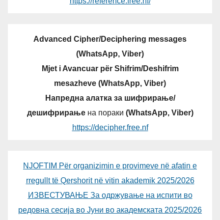
https://reference.free.nf/
Advanced Cipher/Deciphering messages
(WhatsApp, Viber)
Mjet i Avancuar për Shifrim/Deshifrim
mesazheve (WhatsApp, Viber)
Напредна алатка за шифрирање/
дешифрирање
на пораки
(WhatsApp, Viber)
https://decipher.free.nf
NJOFTIM Për organizimin e provimeve në afatin e
rregullt të Qershorit në vitin akademik 2025/2026
ИЗВЕСТУВАЊЕ За одржување на испити во
редовна сесија во Јуни во академската 2025/2026