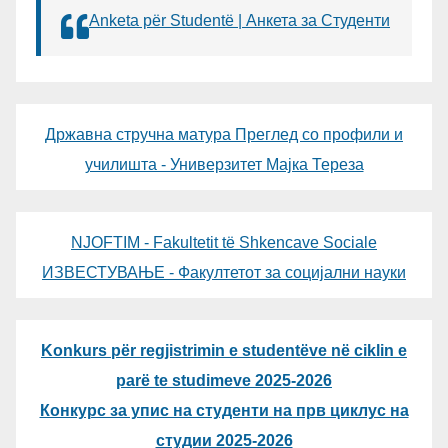
Anketa për Studentë | Анкета за Студенти
Државна стручна матура Преглед со профили и
училишта - Универзитет Мајка Тереза
NJOFTIM - Fakultetit të Shkencave Sociale
ИЗВЕСТУВАЊЕ - Факултетот за социјални науки
Konkurs për regjistrimin e studentëve në ciklin e
parë te studimeve 2025-2026
Конкурс за упис на студенти на прв циклус на
студии 2025-2026