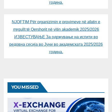
година.
NJOFTIM Për organizimin e provimeve në afatin e
rregullt të Qershorit në vitin akademik 2025/2026
ИЗВЕСТУВАЊЕ За одржување на испити во
редовна сесија во Јуни во академската 2025/2026
година.
YOU MISSED