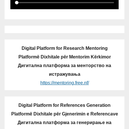
Digital Platform for Research Mentoring
Platformë Dixhitale për Mentorim Kërkimor
Дигитална платформа за менторство на
истражувања
https://mentoring.free.nf/
Digital Platform for References Generation
Platformë Dixhitale për Gjenerimin e Referencave
Дигитална платформа за генерирање на