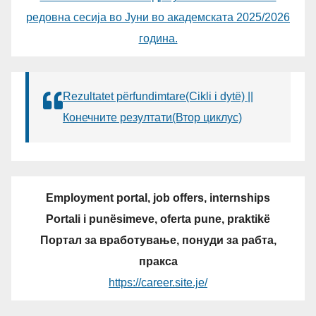
редовна сесија во Јуни во академската 2025/2026
година.
Rezultatet përfundimtare(Cikli i dytë) ||
Конечните резултати(Втор циклус)
Employment portal, job offers, internships
Portali i punësimeve, oferta pune, praktikë
Портал за вработување, понуди за рабта,
пракса
https://career.site.je/