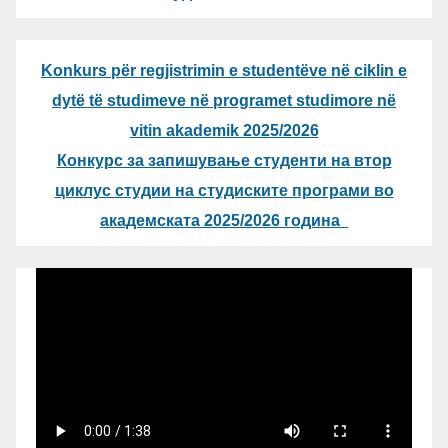
Konkurs për regjistrimin e studentëve në ciklin e
dytë të studimeve në programet studimore në
vitin akademik 2025/2026
Конкурс за запишување студенти на втор
циклус студии на студиските програми во
академската 2025/2026 година