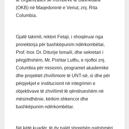
(OKB) në Maqedoninë e Veriut, znj. Rita
Columbia.
Gjatë takimit, rektori Fetaji, i shoqëruar nga
prorektorja për bashkëpunim ndërkombëtar,
Prof. Inor. Dr. Diturije Ismaili, dhe sekretari i
përgjithshëm, Mr. Pishtar Lutfiu, e njoftoi znj.
Columbia për misionin, programet akademike
dhe projektet zhvillimore të UNT-së, si dhe për
përpjekjet e institucionit në integrimin e
objektivave të zhvillimit të qëndrueshëm në
mësimdhënie, kërkim shkencor dhe
bashkëpunim ndërkombëtar.
Në këtë kuadër, të dy palët shprehën gatishmëri