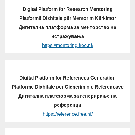
Digital Platform for Research Mentoring
Platformë Dixhitale për Mentorim Kërkimor
Дигитална платформа за менторство на
истражувања
https://mentoring.free.nf/
Digital Platform for References Generation
Platformë Dixhitale për Gjenerimin e Referencave
Дигитална платформа за генерирање на
референци
https://reference.free.nf/