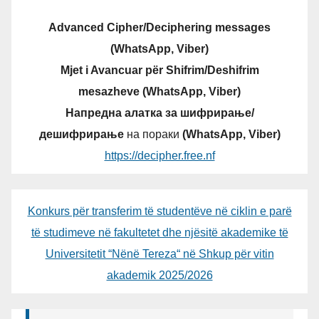
Advanced Cipher/Deciphering messages
(WhatsApp, Viber)
Mjet i Avancuar për Shifrim/Deshifrim
mesazheve (WhatsApp, Viber)
Напредна алатка за шифрирање/
дешифрирање
на пораки
(WhatsApp, Viber)
https://decipher.free.nf
Konkurs për transferim të studentëve në ciklin e parë
të studimeve në fakultetet dhe njësitë akademike të
Universitetit “Nënë Tereza“ në Shkup për vitin
akademik 2025/2026