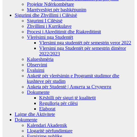
Projekte Ndërkombëtare
Marrëveshjet për bashkëpunim
Sigurimi dhe Zhvillimi i Cilësisë
Sigurimi I Cilësisë
Zhvillimi i Kurrikulave
Procesi i Akreditimit dhe Riakreditimit
Vlerësimi nga Studentët
Vlersimi nga studentët për semestrin veror 2022
Vlersimi nga Studentët për semestrin dimëror
2022/2023
Kalueshmëria
Observimi
Evaluimi
Anketë për vlerësimin e Programit studimor dhe
kushteve për studim
Anketa për Studentë | Анкета за Студенти
Dokumente
Këshilli për siguri të kualitetit
Regullorja për cilësi
Elaborat
Lajme dhe Aktivitete
Dokumente
Kalendari Akademik
Llogaritë përfundimtare
Furnizime publike