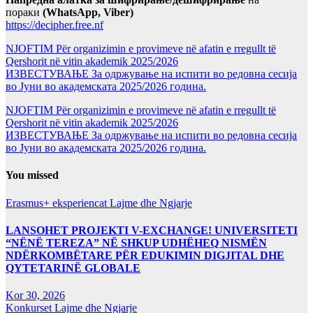
пораки
(WhatsApp, Viber)
https://decipher.free.nf
NJOFTIM Për organizimin e provimeve në afatin e rregullt të
Qershorit në vitin akademik 2025/2026
ИЗВЕСТУВАЊЕ За одржување на испити во редовна сесија
во Јуни во академската 2025/2026 година.
NJOFTIM Për organizimin e provimeve në afatin e rregullt të
Qershorit në vitin akademik 2025/2026
ИЗВЕСТУВАЊЕ За одржување на испити во редовна сесија
во Јуни во академската 2025/2026 година.
You missed
Erasmus+ eksperiencat
Lajme dhe Ngjarje
LANSOHET PROJEKTI V-EXCHANGE! UNIVERSITETI
“NËNË TEREZA” NË SHKUP UDHËHEQ NISMËN
NDËRKOMBËTARE PËR EDUKIMIN DIGJITAL DHE
QYTETARINË GLOBALE
Kor 30, 2026
Konkurset
Lajme dhe Ngjarje