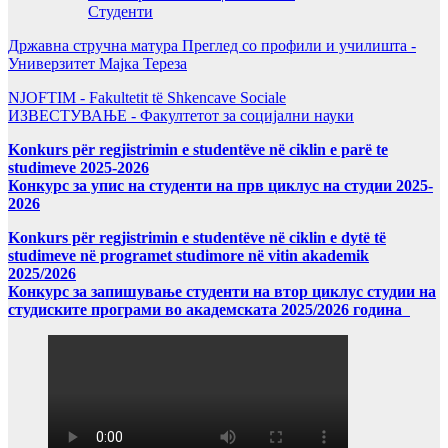
Студенти
Државна стручна матура Преглед со профили и училишта -
Универзитет Мајка Тереза
NJOFTIM - Fakultetit të Shkencave Sociale
ИЗВЕСТУВАЊЕ - Факултетот за социјални науки
Konkurs për regjistrimin e studentëve në ciklin e parë te
studimeve 2025-2026
Конкурс за упис на студенти на прв циклус на студии 2025-
2026
Konkurs për regjistrimin e studentëve në ciklin e dytë të
studimeve në programet studimore në vitin akademik
2025/2026
Конкурс за запишување студенти на втор циклус студии на
студиските програми во академската 2025/2026 година