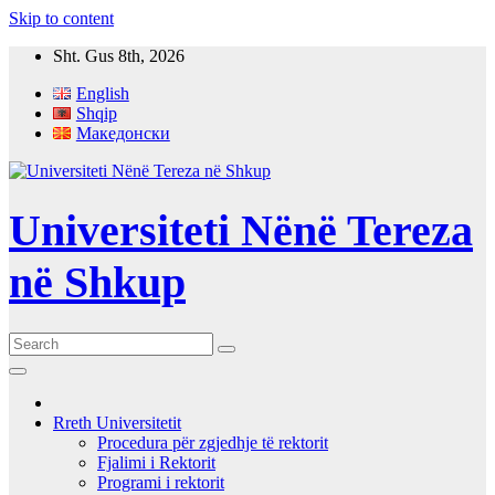
Skip to content
Sht. Gus 8th, 2026
English
Shqip
Македонски
Universiteti Nënë Tereza
në Shkup
Rreth Universitetit
Procedura për zgjedhje të rektorit
Fjalimi i Rektorit
Programi i rektorit