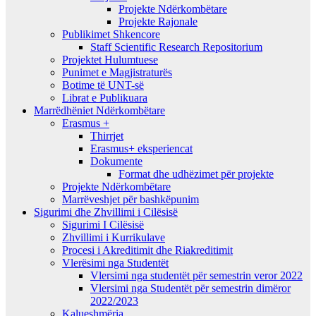
Projekte Ndërkombëtare
Projekte Rajonale
Publikimet Shkencore
Staff Scientific Research Repositorium
Projektet Hulumtuese
Punimet e Magjistraturës
Botime të UNT-së
Librat e Publikuara
Marrëdhëniet Ndërkombëtare
Erasmus +
Thirrjet
Erasmus+ eksperiencat
Dokumente
Format dhe udhëzimet për projekte
Projekte Ndërkombëtare
Marrëveshjet për bashkëpunim
Sigurimi dhe Zhvillimi i Cilësisë
Sigurimi I Cilësisë
Zhvillimi i Kurrikulave
Procesi i Akreditimit dhe Riakreditimit
Vlerësimi nga Studentët
Vlersimi nga studentët për semestrin veror 2022
Vlersimi nga Studentët për semestrin dimëror
2022/2023
Kalueshmëria