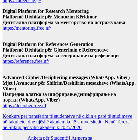
https://career.site.je/
Digital Platform for Research Mentoring
Platformë Dixhitale për Mentorim Kërkimor
Дигитална платформа за менторство на истражувања
https://mentoring.free.nf/
Digital Platform for References Generation
Platformë Dixhitale për Gjenerimin e Referencave
Дигитална платформа за генерирање на референци
https://reference.free.nf/
Advanced Cipher/Deciphering messages (WhatsApp, Viber)
Mjet i Avancuar për Shifrim/Deshifrim mesazheve (WhatsApp,
Viber)
Напредна алатка за шифрирање/дешифрирање
на
пораки
(WhatsApp, Viber)
https://decipher.free.nf
Konkurs për transferim të studentëve në ciklin e parë të studimeve
në fakultetet dhe njësitë akademike të Universitetit “Nënë Tereza“
në Shkup për vitin akademik 2025/2026
Anketa për Studentë | Анкета за