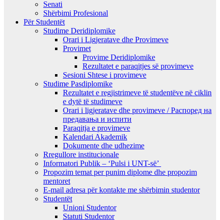
Senati
Shërbimi Profesional
Për Studentët
Studime Deridiplomike
Orari i Ligjeratave dhe Provimeve
Provimet
Provime Deridiplomike
Rezultatet e paraqitjes së provimeve
Sesioni Shtese i provimeve
Studime Pasdiplomike
Rezultatet e regjistrimeve të studentëve në ciklin
e dytë të studimeve
Orari i ligjeratave dhe provimeve / Распоред на
предавањa и испити
Paraqitja e provimeve
Kalendari Akademik
Dokumente dhe udhezime
Rregullore institucionale
Informatori Publik – ‘Pulsi i UNT-së’
Propozim temat per punim diplome dhe propozim
mentoret
E-mail adresa për kontakte me shërbimin studentor
Studentët
Unioni Studentor
Statuti Studentor