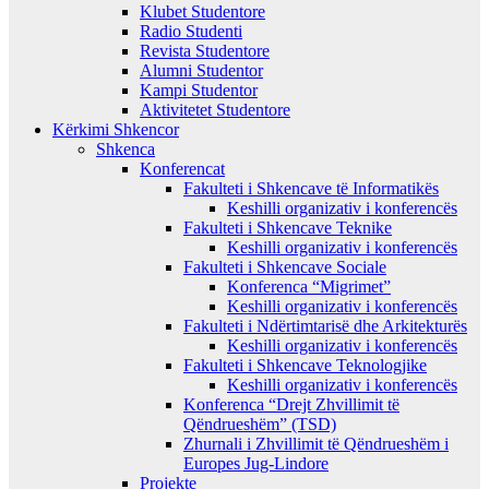
Klubet Studentore
Radio Studenti
Revista Studentore
Alumni Studentor
Kampi Studentor
Aktivitetet Studentore
Kërkimi Shkencor
Shkenca
Konferencat
Fakulteti i Shkencave të Informatikës
Keshilli organizativ i konferencës
Fakulteti i Shkencave Teknike
Keshilli organizativ i konferencës
Fakulteti i Shkencave Sociale
Konferenca “Migrimet”
Keshilli organizativ i konferencës
Fakulteti i Ndërtimtarisë dhe Arkitekturës
Keshilli organizativ i konferencës
Fakulteti i Shkencave Teknologjike
Keshilli organizativ i konferencës
Konferenca “Drejt Zhvillimit të
Qëndrueshëm” (TSD)
Zhurnali i Zhvillimit të Qëndrueshëm i
Europes Jug-Lindore
Projekte