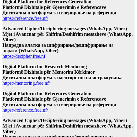
Digital Platform for References Generation
Platformë Dixhitale për Gjenerimin e Referencave
Дигитална платформа за генерирање на референци
https://reference.free.nf/
Advanced Cipher/Deciphering messages (WhatsApp, Viber)
Mjet i Avancuar për Shifrim/Deshifrim mesazheve (WhatsApp,
Viber)
Напредна алатка за шифрирање/дешифрирање
на
пораки
(WhatsApp, Viber)
https://decipher.free.nf
Digital Platform for Research Mentoring
Platformë Dixhitale për Mentorim Kërkimor
Дигитална платформа за менторство на истражувања
https://mentoring.free.nf/
Digital Platform for References Generation
Platformë Dixhitale për Gjenerimin e Referencave
Дигитална платформа за генерирање на референци
https://reference.free.nf/
Advanced Cipher/Deciphering messages (WhatsApp, Viber)
Mjet i Avancuar për Shifrim/Deshifrim mesazheve (WhatsApp,
Viber)
Напредна алатка за шифрирање/дешифрирање
на