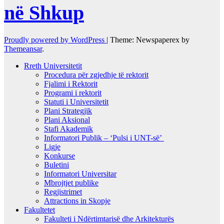
në Shkup
Proudly powered by WordPress
|
Theme: Newspaperex by
Themeansar
.
Rreth Universitetit
Procedura për zgjedhje të rektorit
Fjalimi i Rektorit
Programi i rektorit
Statuti i Universitetit
Plani Strategjik
Plani Aksional
Stafi Akademik
Informatori Publik – ‘Pulsi i UNT-së’
Ligje
Konkurse
Buletini
Informatori Universitar
Mbrojtjet publike
Regjistrimet
Attractions in Skopje
Fakultetet
Fakulteti i Ndërtimtarisë dhe Arkitekturës