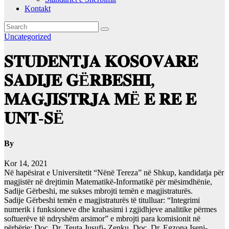
Kontakt
Uncategorized
𝐒𝐓𝐔𝐃𝐄𝐍𝐓𝐉𝐀 𝐊𝐎𝐒𝐎𝐕𝐀𝐑𝐄
𝐒𝐀𝐃𝐈𝐉𝐄 𝐆Ë𝐑𝐁𝐄𝐒𝐇𝐈,
𝐌𝐀𝐆𝐉𝐈𝐒𝐓𝐑𝐉𝐀 𝐌Ë 𝐄 𝐑𝐄 𝐄
𝐔𝐍𝐓-𝐒Ë
By
Kor 14, 2021
Në hapësirat e Universitetit “Nënë Tereza” në Shkup, kandidatja për
magjistër në drejtimin Matematikë-Informatikë për mësimdhënie,
Sadije Gërbeshi, me sukses mbrojti temën e magjistraturës.
Sadije Gërbeshi temën e magjistraturës të titulluar: “Integrimi
numerik i funksioneve dhe krahasimi i zgjidhjeve analitike përmes
softuerëve të ndryshëm arsimor” e mbrojti para komisionit në
përbërje: Doc. Dr. Teuta Jusufi- Zenku, Doc. Dr. Egzona Iseni-