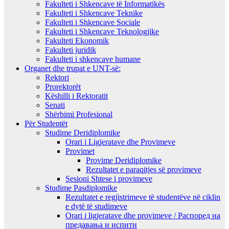
Fakulteti i Shkencave të Informatikës
Fakulteti i Shkencave Teknike
Fakulteti i Shkencave Sociale
Fakulteti i Shkencave Teknologjike
Fakulteti Ekonomik
Fakulteti juridik
Fakulteti i shkencave humane
Organet dhe trupat e UNT-së:
Rektori
Prorektorët
Këshilli i Rektoratit
Senati
Shërbimi Profesional
Për Studentët
Studime Deridiplomike
Orari i Ligjeratave dhe Provimeve
Provimet
Provime Deridiplomike
Rezultatet e paraqitjes së provimeve
Sesioni Shtese i provimeve
Studime Pasdiplomike
Rezultatet e regjistrimeve të studentëve në ciklin
e dytë të studimeve
Orari i ligjeratave dhe provimeve / Распоред на
предавањa и испити