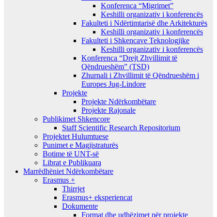
Konferenca “Migrimet”
Keshilli organizativ i konferencës
Fakulteti i Ndërtimtarisë dhe Arkitekturës
Keshilli organizativ i konferencës
Fakulteti i Shkencave Teknologjike
Keshilli organizativ i konferencës
Konferenca “Drejt Zhvillimit të
Qëndrueshëm” (TSD)
Zhurnali i Zhvillimit të Qëndrueshëm i
Europes Jug-Lindore
Projekte
Projekte Ndërkombëtare
Projekte Rajonale
Publikimet Shkencore
Staff Scientific Research Repositorium
Projektet Hulumtuese
Punimet e Magjistraturës
Botime të UNT-së
Librat e Publikuara
Marrëdhëniet Ndërkombëtare
Erasmus +
Thirrjet
Erasmus+ eksperiencat
Dokumente
Format dhe udhëzimet për projekte