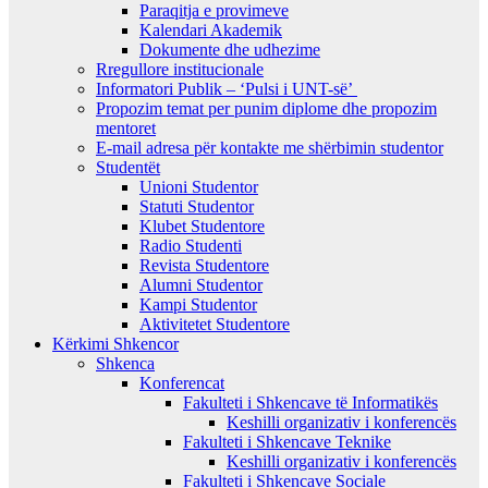
Paraqitja e provimeve
Kalendari Akademik
Dokumente dhe udhezime
Rregullore institucionale
Informatori Publik – ‘Pulsi i UNT-së’
Propozim temat per punim diplome dhe propozim
mentoret
E-mail adresa për kontakte me shërbimin studentor
Studentët
Unioni Studentor
Statuti Studentor
Klubet Studentore
Radio Studenti
Revista Studentore
Alumni Studentor
Kampi Studentor
Aktivitetet Studentore
Kërkimi Shkencor
Shkenca
Konferencat
Fakulteti i Shkencave të Informatikës
Keshilli organizativ i konferencës
Fakulteti i Shkencave Teknike
Keshilli organizativ i konferencës
Fakulteti i Shkencave Sociale