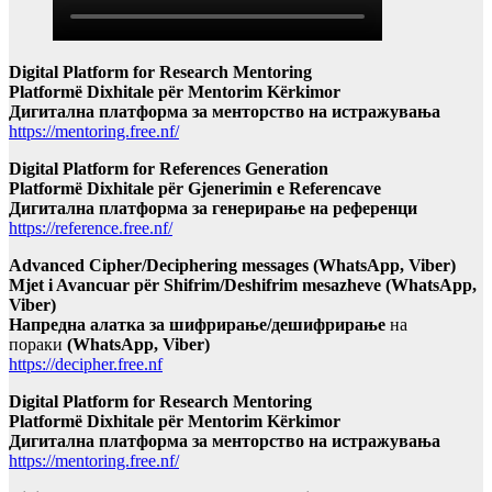
Digital Platform for Research Mentoring
Platformë Dixhitale për Mentorim Kërkimor
Дигитална платформа за менторство на истражувања
https://mentoring.free.nf/
Digital Platform for References Generation
Platformë Dixhitale për Gjenerimin e Referencave
Дигитална платформа за генерирање на референци
https://reference.free.nf/
Advanced Cipher/Deciphering messages (WhatsApp, Viber)
Mjet i Avancuar për Shifrim/Deshifrim mesazheve (WhatsApp,
Viber)
Напредна алатка за шифрирање/дешифрирање
на
пораки
(WhatsApp, Viber)
https://decipher.free.nf
Digital Platform for Research Mentoring
Platformë Dixhitale për Mentorim Kërkimor
Дигитална платформа за менторство на истражувања
https://mentoring.free.nf/