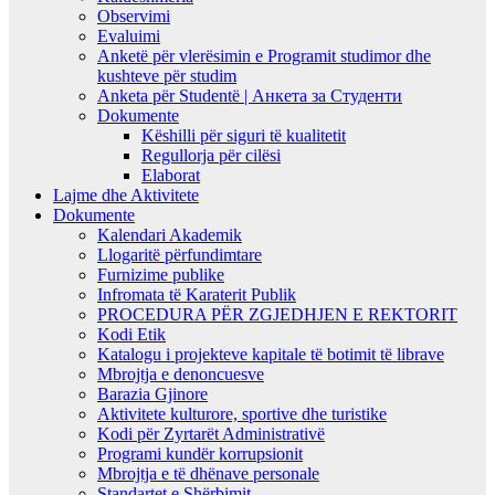
Observimi
Evaluimi
Anketë për vlerësimin e Programit studimor dhe
kushteve për studim
Anketa për Studentë | Анкета за Студенти
Dokumente
Këshilli për siguri të kualitetit
Regullorja për cilësi
Elaborat
Lajme dhe Aktivitete
Dokumente
Kalendari Akademik
Llogaritë përfundimtare
Furnizime publike
Infromata të Karaterit Publik
PROCEDURA PËR ZGJEDHJEN E REKTORIT
Kodi Etik
Katalogu i projekteve kapitale të botimit të librave
Mbrojtja e denoncuesve
Barazia Gjinore
Aktivitete kulturore, sportive dhe turistike
Kodi për Zyrtarët Administrativë
Programi kundër korrupsionit
Mbrojtja e të dhënave personale
Standartet e Shërbimit