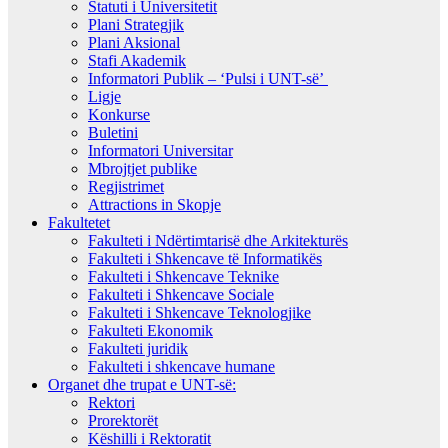
Statuti i Universitetit
Plani Strategjik
Plani Aksional
Stafi Akademik
Informatori Publik – ‘Pulsi i UNT-së’
Ligje
Konkurse
Buletini
Informatori Universitar
Mbrojtjet publike
Regjistrimet
Attractions in Skopje
Fakultetet
Fakulteti i Ndërtimtarisë dhe Arkitekturës
Fakulteti i Shkencave të Informatikës
Fakulteti i Shkencave Teknike
Fakulteti i Shkencave Sociale
Fakulteti i Shkencave Teknologjike
Fakulteti Ekonomik
Fakulteti juridik
Fakulteti i shkencave humane
Organet dhe trupat e UNT-së:
Rektori
Prorektorët
Këshilli i Rektoratit