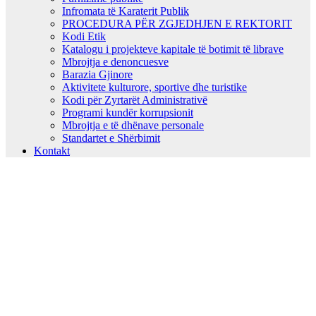
Infromata të Karaterit Publik
PROCEDURA PËR ZGJEDHJEN E REKTORIT
Kodi Etik
Katalogu i projekteve kapitale të botimit të librave
Mbrojtja e denoncuesve
Barazia Gjinore
Aktivitete kulturore, sportive dhe turistike
Kodi për Zyrtarët Administrativë
Programi kundër korrupsionit
Mbrojtja e të dhënave personale
Standartet e Shërbimit
Kontakt