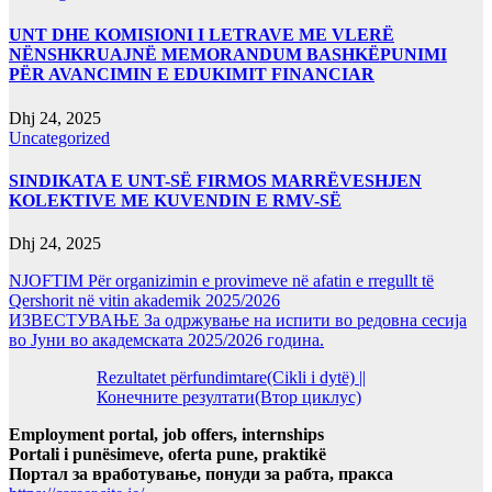
UNT DHE KOMISIONI I LETRAVE ME VLERË
NËNSHKRUAJNË MEMORANDUM BASHKËPUNIMI
PËR AVANCIMIN E EDUKIMIT FINANCIAR
Dhj 24, 2025
Uncategorized
SINDIKATA E UNT-SË FIRMOS MARRËVESHJEN
KOLEKTIVE ME KUVENDIN E RMV-SË
Dhj 24, 2025
NJOFTIM Për organizimin e provimeve në afatin e rregullt të
Qershorit në vitin akademik 2025/2026
ИЗВЕСТУВАЊЕ За одржување на испити во редовна сесија
во Јуни во академската 2025/2026 година.
Rezultatet përfundimtare(Cikli i dytë) ||
Конечните резултати(Втор циклус)
Employment portal, job offers, internships
Portali i punësimeve, oferta pune, praktikë
Портал за вработување, понуди за рабта, пракса