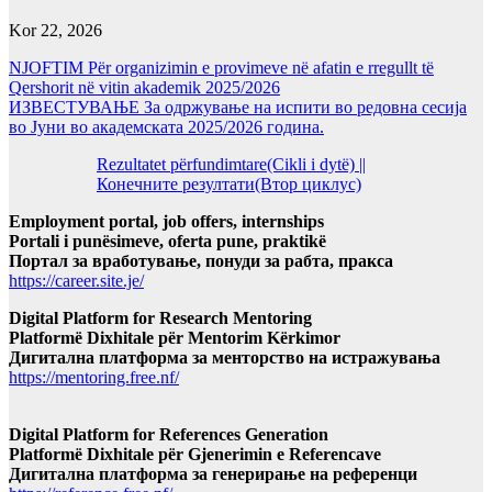
Kor 22, 2026
NJOFTIM Për organizimin e provimeve në afatin e rregullt të
Qershorit në vitin akademik 2025/2026
ИЗВЕСТУВАЊЕ За одржување на испити во редовна сесија
во Јуни во академската 2025/2026 година.
Rezultatet përfundimtare(Cikli i dytë) ||
Конечните резултати(Втор циклус)
Employment portal, job offers, internships
Portali i punësimeve, oferta pune, praktikë
Портал за вработување, понуди за рабта, пракса
https://career.site.je/
Digital Platform for Research Mentoring
Platformë Dixhitale për Mentorim Kërkimor
Дигитална платформа за менторство на истражувања
https://mentoring.free.nf/
Digital Platform for References Generation
Platformë Dixhitale për Gjenerimin e Referencave
Дигитална платформа за генерирање на референци