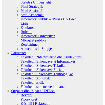
Statuti i Universitetit
Plani Strategjik
Plani Aksional
Stafi Akademik
Informatori Publik – ‘Pulsi i UNT-së’
Ligje
Konkurse
Buletini
Informatori Universitar
Mbrojtjet publike
Regjistrimet
Attractions in Skopje
Fakultetet
Fakulteti i Ndërtimtarisë dhe Arkitekturës
Fakulteti i Shkencave të Informatikës
Fakulteti i Shkencave Teknike
Fakulteti i Shkencave Sociale
Fakulteti i Shkencave Teknologjike
Fakulteti Ekonomik
Fakulteti juridik
Fakulteti i shkencave humane
Organet dhe trupat e UNT-së:
Rektori
Prorektorët
Këshilli i Rektoratit