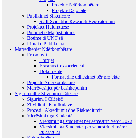
Projekte Ndërkombëtare
Projekte Rajonale
Publikimet Shkencore
Staff Scientific Research Repositorium
Projektet Hulumtuese
Punimet e Magjistraturës
Botime të UNT-së
Librat e Publikuara
Marrëdhëniet Ndërkombëtare
Erasmus +
Thirrjet
Erasmus+ eksperiencat
Dokumente
Format dhe udhëzimet për projekte
Projekte Ndërkombëtare
Marrëveshjet për bashkëpunim
Sigurimi dhe Zhvillimi i Cilësisë
Sigurimi I Cilësisë
Zhvillimi i Kurrikulave
Procesi i Akreditimit dhe Riakreditimit
Vlerësimi nga Studentët
Vlersimi nga studentët për semestrin veror 2022
Vlersimi nga Studentët për semestrin dimëror
2022/2023
Kalueshmëria