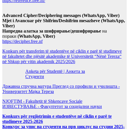
https://reference.free.nf/
Advanced Cipher/Deciphering messages (WhatsApp, Viber)
Mjet i Avancuar për Shifrim/Deshifrim mesazheve (WhatsApp,
Viber)
Напредна алатка за шифрирање/дешифрирање
на
пораки
(WhatsApp, Viber)
https://decipher.free.nf
Konkurs për transferim të studentëve në ciklin e parë të studimeve
në fakultetet dhe njësitë akademike të Universitetit “Nënë Tereza“
në Shkup për vitin akademik 2025/2026
Anketa për Studentë | Анкета за
Студенти
Државна стручна матура Преглед со профили и училишта -
Универзитет Мајка Тереза
NJOFTIM - Fakultetit të Shkencave Sociale
ИЗВЕСТУВАЊЕ - Факултетот за социјални науки
Konkurs për regjistrimin e studentëve në ciklin e parë te
studimeve 2025-2026
Конкурс за упис на студенти на прв циклус на студии 2025-