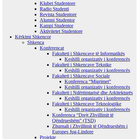
Klubet Studentore
Radio Studenti
Revista Studentore
Alumni Studentor
Kampi Studentor
Aktivitetet Studentore
Kërkimi Shkencor
Shkenca
Konferencat
Fakulteti i Shkencave të Informatikës
Keshilli organizativ i konferencës
Fakulteti i Shkencave Teknike
Keshilli organizativ i konferencës
Fakulteti i Shkencave Sociale
Konferenca “Migrimet”
Keshilli organizativ i konferencës
Fakulteti i Ndërtimtarisë dhe Arkitekturës
Keshilli organizativ i konferencës
Fakulteti i Shkencave Teknologjike
Keshilli organizativ i konferencës
Konferenca “Drejt Zhvillimit të
Qëndrueshëm” (TSD)
Zhurnali i Zhvillimit të Qëndrueshëm i
Europes Jug-Lindore
Projekte