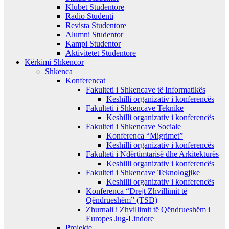
Klubet Studentore
Radio Studenti
Revista Studentore
Alumni Studentor
Kampi Studentor
Aktivitetet Studentore
Kërkimi Shkencor
Shkenca
Konferencat
Fakulteti i Shkencave të Informatikës
Keshilli organizativ i konferencës
Fakulteti i Shkencave Teknike
Keshilli organizativ i konferencës
Fakulteti i Shkencave Sociale
Konferenca “Migrimet”
Keshilli organizativ i konferencës
Fakulteti i Ndërtimtarisë dhe Arkitekturës
Keshilli organizativ i konferencës
Fakulteti i Shkencave Teknologjike
Keshilli organizativ i konferencës
Konferenca “Drejt Zhvillimit të
Qëndrueshëm” (TSD)
Zhurnali i Zhvillimit të Qëndrueshëm i
Europes Jug-Lindore
Projekte