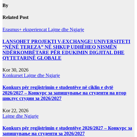
By
Related Post
Erasmus+ eksperiencat
Lajme dhe Ngjarje
LANSOHET PROJEKTI V-EXCHANGE! UNIVERSITETI
“NËNË TEREZA” NË SHKUP UDHËHEQ NISMËN
NDËRKOMBËTARE PËR EDUKIMIN DIGJITAL DHE
QYTETARINË GLOBALE
Kor 30, 2026
Konkurset
Lajme dhe Ngjarje
Konkurs për regjistrimin e studentëve në ciklin e dytë
2026/2027 – Конкурс за запишување на студенти на втор
циклус студии за 2026/2027
Kor 22, 2026
Lajme dhe Ngjarje
Konkurs për regjistrimin e studentëve 2026/2027 – Конкурс за
запишување на студенти за 2026/2027