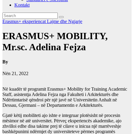
Kontakt
Erasmus+ eksperiencat
Lajme dhe Ngjarje
ERASMUS+ MOBILITY,
Mr.sc. Adelina Fejza
By
Nën 21, 2022
Në kuadër të programit Erasmus+ Mobility for Training Academic
Staff, asistentja Adelina Fejza nga Fakulteti i Arkitekturës dhe
Ndërtimtarisë qëndroi për një javë në Universitetin Anhalt në
Dessau, Gjermani – në Departamentin e Arkitekturës.
Gjatë këtij mobiliteti ajo ishte e integruar plotësisht në procesin
mësimor në atë universitet. Përveç eksperiencës akademike, ajo
zhvilloi edhe disa takime prej të cilave u inicua një marrëveshje
bashkëpunimi ndërmjet dy universiteteve përmes programës