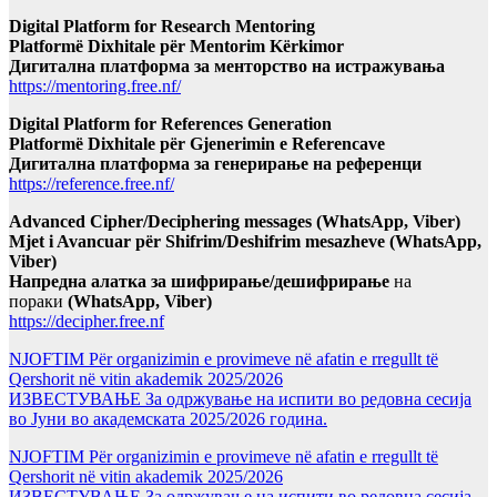
Digital Platform for Research Mentoring
Platformë Dixhitale për Mentorim Kërkimor
Дигитална платформа за менторство на истражувања
https://mentoring.free.nf/
Digital Platform for References Generation
Platformë Dixhitale për Gjenerimin e Referencave
Дигитална платформа за генерирање на референци
https://reference.free.nf/
Advanced Cipher/Deciphering messages (WhatsApp, Viber)
Mjet i Avancuar për Shifrim/Deshifrim mesazheve (WhatsApp,
Viber)
Напредна алатка за шифрирање/дешифрирање
на
пораки
(WhatsApp, Viber)
https://decipher.free.nf
NJOFTIM Për organizimin e provimeve në afatin e rregullt të
Qershorit në vitin akademik 2025/2026
ИЗВЕСТУВАЊЕ За одржување на испити во редовна сесија
во Јуни во академската 2025/2026 година.
NJOFTIM Për organizimin e provimeve në afatin e rregullt të
Qershorit në vitin akademik 2025/2026
ИЗВЕСТУВАЊЕ За одржување на испити во редовна сесија