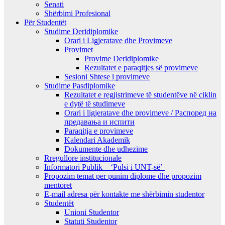
Senati
Shërbimi Profesional
Për Studentët
Studime Deridiplomike
Orari i Ligjeratave dhe Provimeve
Provimet
Provime Deridiplomike
Rezultatet e paraqitjes së provimeve
Sesioni Shtese i provimeve
Studime Pasdiplomike
Rezultatet e regjistrimeve të studentëve në ciklin
e dytë të studimeve
Orari i ligjeratave dhe provimeve / Распоред на
предавањa и испити
Paraqitja e provimeve
Kalendari Akademik
Dokumente dhe udhezime
Rregullore institucionale
Informatori Publik – ‘Pulsi i UNT-së’
Propozim temat per punim diplome dhe propozim
mentoret
E-mail adresa për kontakte me shërbimin studentor
Studentët
Unioni Studentor
Statuti Studentor