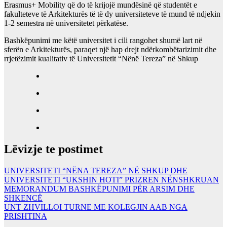
Erasmus+ Mobility që do të krijojë mundësinë që studentët e
fakulteteve të Arkitekturës të të dy universiteteve të mund të ndjekin
1-2 semestra në universitetet përkatëse.
Bashkëpunimi me këtë universitet i cili rangohet shumë lart në
sferën e Arkitekturës, paraqet një hap drejt ndërkombëtarizimit dhe
rrjetëzimit kualitativ të Universitetit “Nënë Tereza” në Shkup
Lëvizje te postimet
UNIVERSITETI “NËNA TEREZA” NË SHKUP DHE
UNIVERSITETI “UKSHIN HOTI” PRIZREN NËNSHKRUAN
MEMORANDUM BASHKËPUNIMI PËR ARSIM DHE
SHKENCË
UNT ZHVILLOI TURNE ME KOLEGJIN AAB NGA
PRISHTINA