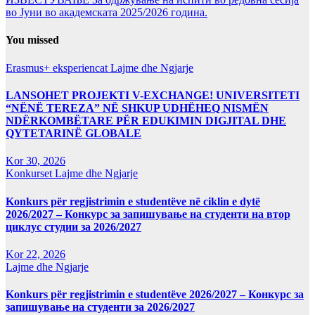
во Јуни во академската 2025/2026 година.
You missed
Erasmus+ eksperiencat
Lajme dhe Ngjarje
LANSOHET PROJEKTI V-EXCHANGE! UNIVERSITETI
“NËNË TEREZA” NË SHKUP UDHËHEQ NISMËN
NDËRKOMBËTARE PËR EDUKIMIN DIGJITAL DHE
QYTETARINË GLOBALE
Kor 30, 2026
Konkurset
Lajme dhe Ngjarje
Konkurs për regjistrimin e studentëve në ciklin e dytë
2026/2027 – Конкурс за запишување на студенти на втор
циклус студии за 2026/2027
Kor 22, 2026
Lajme dhe Ngjarje
Konkurs për regjistrimin e studentëve 2026/2027 – Конкурс за
запишување на студенти за 2026/2027