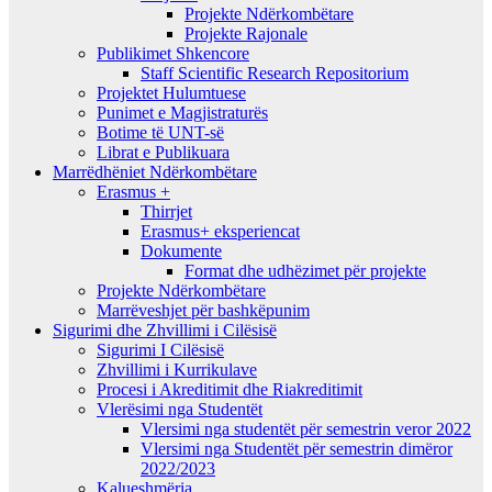
Projekte Ndërkombëtare
Projekte Rajonale
Publikimet Shkencore
Staff Scientific Research Repositorium
Projektet Hulumtuese
Punimet e Magjistraturës
Botime të UNT-së
Librat e Publikuara
Marrëdhëniet Ndërkombëtare
Erasmus +
Thirrjet
Erasmus+ eksperiencat
Dokumente
Format dhe udhëzimet për projekte
Projekte Ndërkombëtare
Marrëveshjet për bashkëpunim
Sigurimi dhe Zhvillimi i Cilësisë
Sigurimi I Cilësisë
Zhvillimi i Kurrikulave
Procesi i Akreditimit dhe Riakreditimit
Vlerësimi nga Studentët
Vlersimi nga studentët për semestrin veror 2022
Vlersimi nga Studentët për semestrin dimëror
2022/2023
Kalueshmëria