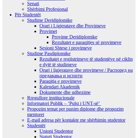
Senati
Shërbimi Profesional
Për Studentët
Studime Deridiplomike
Orari i Ligjeratave dhe Provimeve
Provimet
Provime Deridiplomike
Rezultatet e paraqitjes së provimeve
Sesioni Shtese i provimeve
Studime Pasdiplomike
Rezultatet e regjistrimeve të studentëve në ciklin
e dytë të studimeve
Orari i ligjeratave dhe provimeve / Распоред на
предавањa и испити
Paraqitja e provimeve
Kalendari Akademik
Dokumente dhe udhezime
Rregullore institucionale
Informatori Publik – ‘Pulsi i UNT-së’
Propozim temat per punim diplome dhe propozim
mentoret
E-mail adresa për kontakte me shërbimin studentor
Studentët
Unioni Studentor
Statuti Studentor