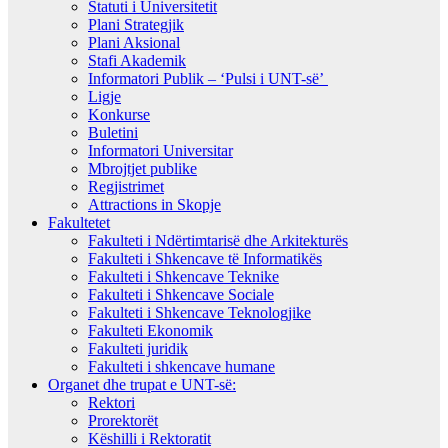
Statuti i Universitetit
Plani Strategjik
Plani Aksional
Stafi Akademik
Informatori Publik – ‘Pulsi i UNT-së’
Ligje
Konkurse
Buletini
Informatori Universitar
Mbrojtjet publike
Regjistrimet
Attractions in Skopje
Fakultetet
Fakulteti i Ndërtimtarisë dhe Arkitekturës
Fakulteti i Shkencave të Informatikës
Fakulteti i Shkencave Teknike
Fakulteti i Shkencave Sociale
Fakulteti i Shkencave Teknologjike
Fakulteti Ekonomik
Fakulteti juridik
Fakulteti i shkencave humane
Organet dhe trupat e UNT-së:
Rektori
Prorektorët
Këshilli i Rektoratit