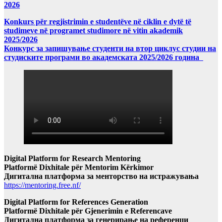
2026
Konkurs për regjistrimin e studentëve në ciklin e dytë të
studimeve në programet studimore në vitin akademik
2025/2026
Конкурс за запишување студенти на втор циклус студии на
студиските програми во академската 2025/2026 година
Digital Platform for Research Mentoring
Platformë Dixhitale për Mentorim Kërkimor
Дигитална платформа за менторство на истражувања
https://mentoring.free.nf/
Digital Platform for References Generation
Platformë Dixhitale për Gjenerimin e Referencave
Дигитална платформа за генерирање на референци