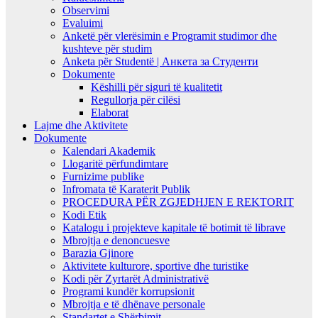
Observimi
Evaluimi
Anketë për vlerësimin e Programit studimor dhe
kushteve për studim
Anketa për Studentë | Анкета за Студенти
Dokumente
Këshilli për siguri të kualitetit
Regullorja për cilësi
Elaborat
Lajme dhe Aktivitete
Dokumente
Kalendari Akademik
Llogaritë përfundimtare
Furnizime publike
Infromata të Karaterit Publik
PROCEDURA PËR ZGJEDHJEN E REKTORIT
Kodi Etik
Katalogu i projekteve kapitale të botimit të librave
Mbrojtja e denoncuesve
Barazia Gjinore
Aktivitete kulturore, sportive dhe turistike
Kodi për Zyrtarët Administrativë
Programi kundër korrupsionit
Mbrojtja e të dhënave personale
Standartet e Shërbimit