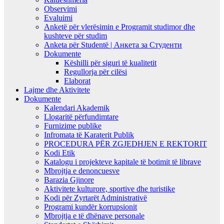
Observimi
Evaluimi
Anketë për vlerësimin e Programit studimor dhe
kushteve për studim
Anketa për Studentë | Анкета за Студенти
Dokumente
Këshilli për siguri të kualitetit
Regullorja për cilësi
Elaborat
Lajme dhe Aktivitete
Dokumente
Kalendari Akademik
Llogaritë përfundimtare
Furnizime publike
Infromata të Karaterit Publik
PROCEDURA PËR ZGJEDHJEN E REKTORIT
Kodi Etik
Katalogu i projekteve kapitale të botimit të librave
Mbrojtja e denoncuesve
Barazia Gjinore
Aktivitete kulturore, sportive dhe turistike
Kodi për Zyrtarët Administrativë
Programi kundër korrupsionit
Mbrojtja e të dhënave personale