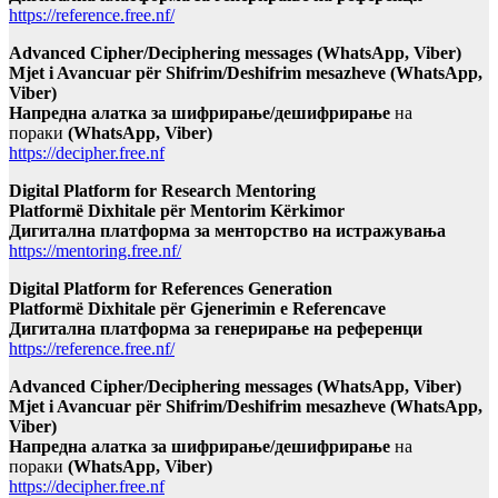
https://reference.free.nf/
Advanced Cipher/Deciphering messages (WhatsApp, Viber)
Mjet i Avancuar për Shifrim/Deshifrim mesazheve (WhatsApp,
Viber)
Напредна алатка за шифрирање/дешифрирање
на
пораки
(WhatsApp, Viber)
https://decipher.free.nf
Digital Platform for Research Mentoring
Platformë Dixhitale për Mentorim Kërkimor
Дигитална платформа за менторство на истражувања
https://mentoring.free.nf/
Digital Platform for References Generation
Platformë Dixhitale për Gjenerimin e Referencave
Дигитална платформа за генерирање на референци
https://reference.free.nf/
Advanced Cipher/Deciphering messages (WhatsApp, Viber)
Mjet i Avancuar për Shifrim/Deshifrim mesazheve (WhatsApp,
Viber)
Напредна алатка за шифрирање/дешифрирање
на
пораки
(WhatsApp, Viber)
https://decipher.free.nf