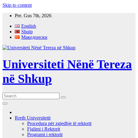
Skip to content
Pre. Gus 7th, 2026
English
Shqip
Македонски
Universiteti Nënë Tereza
në Shkup
Rreth Universitetit
Procedura për zgjedhje të rektorit
Fjalimi i Rektorit
Programi i rektorit