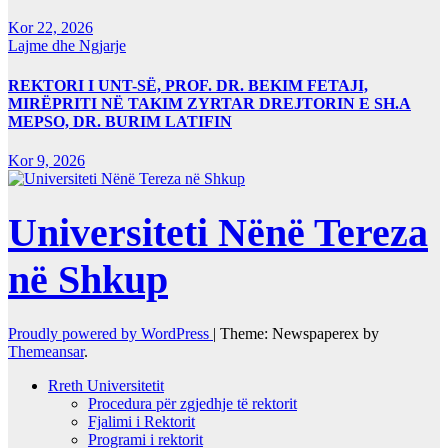
Kor 22, 2026
Lajme dhe Ngjarje
REKTORI I UNT-SË, PROF. DR. BEKIM FETAJI,
MIRËPRITI NË TAKIM ZYRTAR DREJTORIN E SH.A
MEPSO, DR. BURIM LATIFIN
Kor 9, 2026
Universiteti Nënë Tereza
në Shkup
Proudly powered by WordPress
|
Theme: Newspaperex by
Themeansar
.
Rreth Universitetit
Procedura për zgjedhje të rektorit
Fjalimi i Rektorit
Programi i rektorit