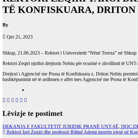
TË KONFISKUARA, DRITON
By
Qer 21, 2023
Shkup, 21.06.2023 – Rektori i Universitetit “Nënë Tereza” në Shkup Pr
Rektori Zeqiri njoftoi drejtorin Nebiu për ecurinë e zhvillimit të UNT
Drejtori i Agjencisë me Prona të Konfiskuara z. Driton Nebiu premtoi se
bashkëpunimit në të ardhmen e afërt mes Agjencisë me Prona të Konfi
Lëvizje te postimet
DEKANJA E FAKULTETIT JURIDIK PRANË UNT-SË, DOC.
Rektori Izet Zeqiri dhe profesori Rilind Ademi morrën pjesë në K