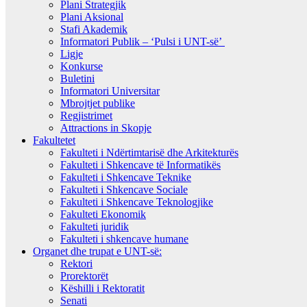
Plani Strategjik
Plani Aksional
Stafi Akademik
Informatori Publik – ‘Pulsi i UNT-së’
Ligje
Konkurse
Buletini
Informatori Universitar
Mbrojtjet publike
Regjistrimet
Attractions in Skopje
Fakultetet
Fakulteti i Ndërtimtarisë dhe Arkitekturës
Fakulteti i Shkencave të Informatikës
Fakulteti i Shkencave Teknike
Fakulteti i Shkencave Sociale
Fakulteti i Shkencave Teknologjike
Fakulteti Ekonomik
Fakulteti juridik
Fakulteti i shkencave humane
Organet dhe trupat e UNT-së:
Rektori
Prorektorët
Këshilli i Rektoratit
Senati