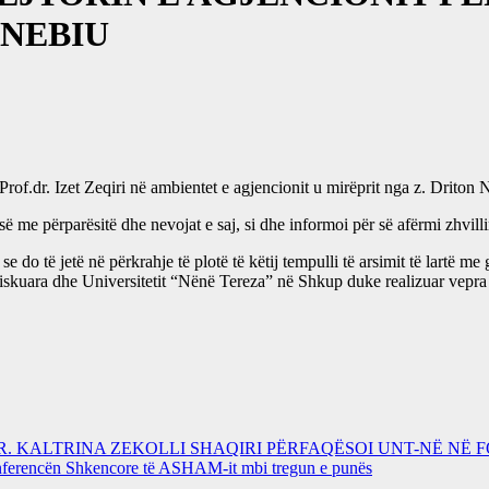
 NEBIU
of.dr. Izet Zeqiri në ambientet e agjencionit u mirëprit nga z. Driton 
-së me përparësitë dhe nevojat e saj, si dhe informoi për së afërmi zhvi
 do të jetë në përkrahje të plotë të këtij tempulli të arsimit të lartë m
skuara dhe Universitetit “Nënë Tereza” në Shkup duke realizuar vepra
DR. KALTRINA ZEKOLLI SHAQIRI PËRFAQËSOI UNT-NË NË
onferencën Shkencore të ASHAM-it mbi tregun e punës