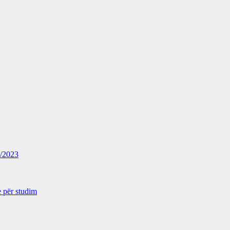
2/2023
 për studim