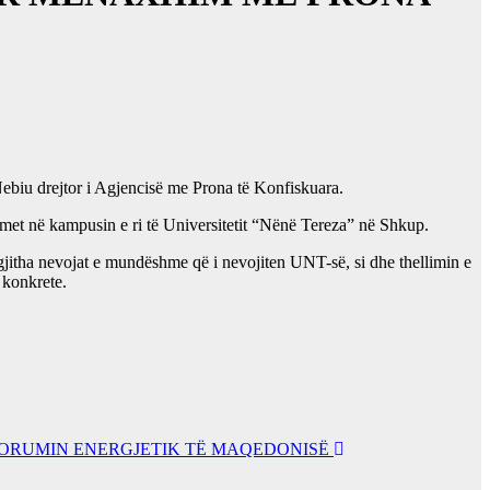
Nebiu drejtor i Agjencisë me Prona të Konfiskuara.
llimet në kampusin e ri të Universitetit “Nënë Tereza” në Shkup.
e gjitha nevojat e mundëshme që i nevojiten UNT-së, si dhe thellimin e
 konkrete.
 FORUMIN ENERGJETIK TË MAQEDONISË