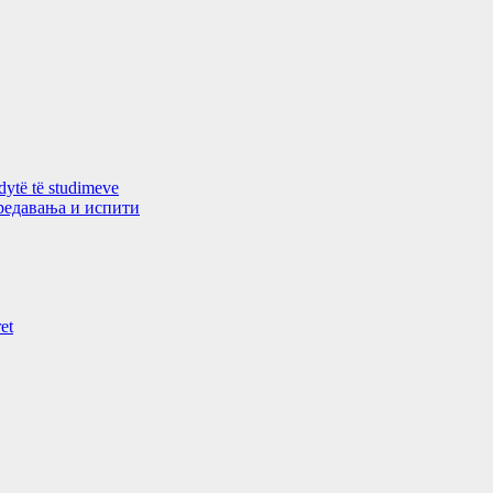
 dytë të studimeve
 предавањa и испити
et