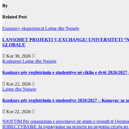
By
Related Post
Erasmus+ eksperiencat
Lajme dhe Ngjarje
LANSOHET PROJEKTI V-EXCHANGE! UNIVERSITETI 
GLOBALE
Kor 30, 2026
Konkurset
Lajme dhe Ngjarje
Konkurs për regjistrimin e studentëve në ciklin e dytë 2026/2
Kor 22, 2026
Lajme dhe Ngjarje
Konkurs për regjistrimin e studentëve 2026/2027 – Конкурс за
Kor 22, 2026
NJOFTIM Për organizimin e provimeve në afatin e rregullt të Qersho
ИЗВЕСТУВАЊЕ За одржување на испити во редовна сесија во Ј