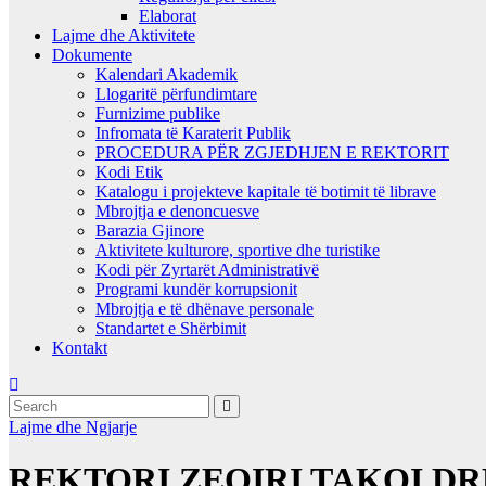
Elaborat
Lajme dhe Aktivitete
Dokumente
Kalendari Akademik
Llogaritë përfundimtare
Furnizime publike
Infromata të Karaterit Publik
PROCEDURA PËR ZGJEDHJEN E REKTORIT
Kodi Etik
Katalogu i projekteve kapitale të botimit të librave
Mbrojtja e denoncuesve
Barazia Gjinore
Aktivitete kulturore, sportive dhe turistike
Kodi për Zyrtarët Administrativë
Programi kundër korrupsionit
Mbrojtja e të dhënave personale
Standartet e Shërbimit
Kontakt
Lajme dhe Ngjarje
REKTORI ZEQIRI TAKOI D