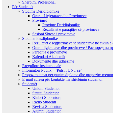
Shërbimi Profesional
Për Studentët
Studime Deridiplomike
Orari i Ligjeratave dhe Provimeve
Provimet
Provime Deridiplomike
Rezultatet e paraqitjes së provimeve
Sesioni Shtese i provimeve
Studime Pasdiplomike
Rezultatet e regjistrimeve të studentëve në ciklin e
Orari i ligjeratave dhe provimeve / Распоред на
Paraqitja e provimeve
Kalendari Akademik
Dokumente dhe udhezime
Rregullore institucionale
Informatori Publik – ‘Pulsi i UNT-së’
Propozim temat per punim diplome dhe propozim mentor
E-mail adresa për kontakte me shërbimin studentor
Studentët
Unioni Studentor
Statuti Studentor
Klubet Studentore
Radio Studenti
Revista Studentore
Alumni Studentor