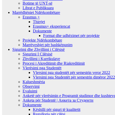
Botime të UNT-së
Librat e Publikuara
Marrëdhëniet Ndërkombëtare
Erasmus +
Thirrjet
Erasmus+ eksperiencat
Dokumente
Format dhe udhëzimet për projekte
Projekte Ndërkombëtare
Marrëveshjet për bashkëpunim
Sigurimi dhe Zhvillimi i Cilësisë
Sigurimi I Cilësisë
Zhvillimi i Kurrikulave
Procesi i Akreditimit dhe Riakreditimit
Vlerësimi nga Studentët
Vlersimi nga studentët për semestrin veror 2022
Vlersimi nga Studentët për semestrin dimëror 202
Kalueshmëria
Observimi
Evaluimi
Anketë për vlerësimin e Programit studimor dhe kushteve
Anketa për Studentë | Анкета за Студенти
Dokumente
Këshilli për siguri të kualitetit
Regullorja për cilësi