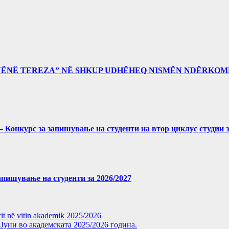
“NËNË TEREZA” NË SHKUP UDHËHEQ NISMËN NDËRKOM
027 – Конкурс за запишување на студенти на втор циклус студии 
 запишување на студенти за 2026/2027
rit në vitin akademik 2025/2026
уни во академската 2025/2026 година.