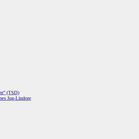
hëm” (TSD)
opes Jug-Lindore