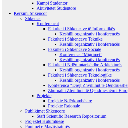
Kampi Studentor
Aktivitetet Studentore
Kërkimi Shkencor
Shkenca
Konferencat
Fakulteti i Shkencave të Informatikës
Keshilli organizativ i konferencës
Fakulteti i Shkencave Teknike
Keshilli organizativ i konferencës
Fakulteti i Shkencave Sociale
Konferenca “Migrimet”
Keshilli organizativ i konferencës
Fakulteti i Ndërtimtarisë dhe Arkitekturës
Keshilli organizativ i konferencës
Fakulteti i Shkencave Teknologjike
Keshilli organizativ i konferencës
Konferenca “Drejt Zhvillimit të Qëndrues
Zhurnali i Zhvillimit të Qëndrueshëm i Eur
Projekte
Projekte Ndërkombëtare
Projekte Rajonale
Publikimet Shkencore
Staff Scientific Research Repositorium
Projektet Hulumtuese
Punimet e Magjistraturës