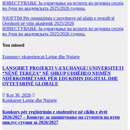
ИЗВЕСТУВАЊЕ За одржување на испити во редовна сесија
во Јуни во академската 2025/2026 година.
NJOFTIM Për organizimin e provimeve në afatin e rregullt të
Qershorit në vitin akademik 2025/2026
ИЗВЕСТУВАЊЕ За одржување на испити во редовна сесија
во Јуни во академската 2025/2026 година.
You missed
Erasmus+ eksperiencat
Lajme dhe Ngjarje
LANSOHET PROJEKTI V-EXCHANGE! UNIVERSITETI
“NËNË TEREZA” NË SHKUP UDHËHEQ NISMËN
NDËRKOMBËTARE PËR EDUKIMIN DIGJITAL DHE
QYTETARINË GLOBALE
Kor 30, 2026
Konkurset
Lajme dhe Ngjarje
Konkurs për regjistrimin e studentëve në ciklin e dytë
2026/2027 – Конкурс за запишување на студенти на втор
циклус студии за 2026/2027