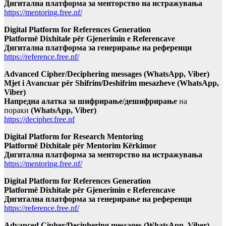
Дигитална платформа за менторство на истражувања
https://mentoring.free.nf/
Digital Platform for References Generation
Platformë Dixhitale për Gjenerimin e Referencave
Дигитална платформа за генерирање на референци
https://reference.free.nf/
Advanced Cipher/Deciphering messages (WhatsApp, Viber)
Mjet i Avancuar për Shifrim/Deshifrim mesazheve (WhatsApp,
Viber)
Напредна алатка за шифрирање/дешифрирање
на
пораки
(WhatsApp, Viber)
https://decipher.free.nf
Digital Platform for Research Mentoring
Platformë Dixhitale për Mentorim Kërkimor
Дигитална платформа за менторство на истражувања
https://mentoring.free.nf/
Digital Platform for References Generation
Platformë Dixhitale për Gjenerimin e Referencave
Дигитална платформа за генерирање на референци
https://reference.free.nf/
Advanced Cipher/Deciphering messages (WhatsApp, Viber)