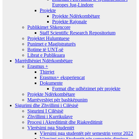
Europes Jug-Lindore
Projekte
Projekte Ndërkombëtare
Projekte Rajonale
Publikimet Shkencore
Staff Scientific Research Repositorium
Projektet Hulumtuese
Punimet e Magjistraturës
Botime të UNT-së
Librat e Publikuara
Marrëdhëniet Ndërkombëtare
Erasmus +
Thirrjet
Erasmus+ eksperiencat
Dokumente
Format dhe udhëzimet për projekte
Projekte Ndërkombëtare
Marrëveshjet për bashkëpunim
Sigurimi dhe Zhvillimi i Cilësisë
Sigurimi I Cilësisë
Zhvillimi i Kurrikulave
Procesi i Akreditimit dhe Riakreditimit
Vlerësimi nga Studentët
Vlersimi nga studentët për semestrin veror 2022
Vlersimi nga Studentët për semestrin dimëror