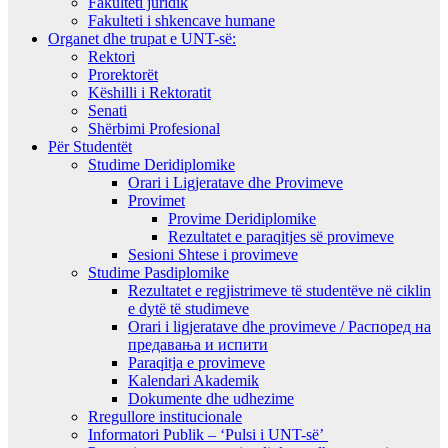
Fakulteti juridik
Fakulteti i shkencave humane
Organet dhe trupat e UNT-së:
Rektori
Prorektorët
Këshilli i Rektoratit
Senati
Shërbimi Profesional
Për Studentët
Studime Deridiplomike
Orari i Ligjeratave dhe Provimeve
Provimet
Provime Deridiplomike
Rezultatet e paraqitjes së provimeve
Sesioni Shtese i provimeve
Studime Pasdiplomike
Rezultatet e regjistrimeve të studentëve në ciklin
e dytë të studimeve
Orari i ligjeratave dhe provimeve / Распоред на
предавањa и испити
Paraqitja e provimeve
Kalendari Akademik
Dokumente dhe udhezime
Rregullore institucionale
Informatori Publik – ‘Pulsi i UNT-së’