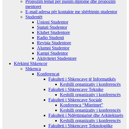
Propozim temat per punim diplome dhe propozim
mentoret
E-mail adresa për kontakte me shërbimin studentor
Studentët
Unioni Studentor
Statuti Studentor
Klubet Studentore
Radio Studenti
Revista Studentore
Alumni Studentor
Kampi Studentor
Aktivitetet Studentore
Kërkimi Shkencor
Shkenca
Konferencat
Fakulteti i Shkencave të Informatikës
Keshilli organizativ i konferencës
Fakulteti i Shkencave Teknike
Keshilli organizativ i konferencës
Fakulteti i Shkencave Sociale
Konferenca “Migrimet”
Keshilli organizativ i konferencës
Fakulteti i Ndërtimtarisë dhe Arkitekturës
Keshilli organizativ i konferencës
Fakulteti i Shkencave Teknologjike