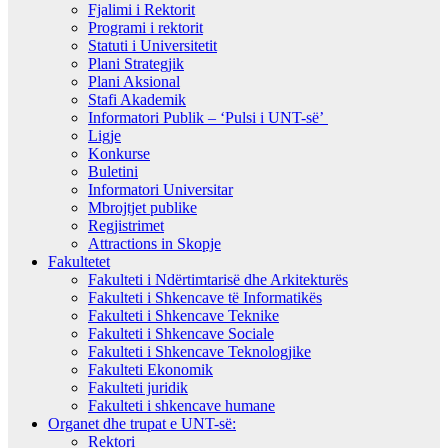
Fjalimi i Rektorit
Programi i rektorit
Statuti i Universitetit
Plani Strategjik
Plani Aksional
Stafi Akademik
Informatori Publik – ‘Pulsi i UNT-së’
Ligje
Konkurse
Buletini
Informatori Universitar
Mbrojtjet publike
Regjistrimet
Attractions in Skopje
Fakultetet
Fakulteti i Ndërtimtarisë dhe Arkitekturës
Fakulteti i Shkencave të Informatikës
Fakulteti i Shkencave Teknike
Fakulteti i Shkencave Sociale
Fakulteti i Shkencave Teknologjike
Fakulteti Ekonomik
Fakulteti juridik
Fakulteti i shkencave humane
Organet dhe trupat e UNT-së:
Rektori