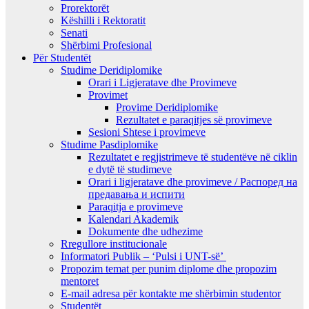
Prorektorët
Këshilli i Rektoratit
Senati
Shërbimi Profesional
Për Studentët
Studime Deridiplomike
Orari i Ligjeratave dhe Provimeve
Provimet
Provime Deridiplomike
Rezultatet e paraqitjes së provimeve
Sesioni Shtese i provimeve
Studime Pasdiplomike
Rezultatet e regjistrimeve të studentëve në ciklin
e dytë të studimeve
Orari i ligjeratave dhe provimeve / Распоред на
предавањa и испити
Paraqitja e provimeve
Kalendari Akademik
Dokumente dhe udhezime
Rregullore institucionale
Informatori Publik – ‘Pulsi i UNT-së’
Propozim temat per punim diplome dhe propozim
mentoret
E-mail adresa për kontakte me shërbimin studentor
Studentët