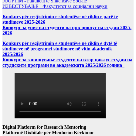
NJOFTIM - Fakultetit të Shkencave Sociale
ИЗВЕСТУВАЊЕ - Факултетот за социјални науки
Konkurs për regjistrimin e studentëve në ciklin e parë te
studimeve 2025-2026
Конкурс за упис на студенти на прв циклус на студии 2025-
2026
Konkurs për regjistrimin e studentëve në ciklin e dytë të
studimeve në programet studimore në vitin akademik
2025/2026
Конкурс за запишување студенти на втор циклус студии на
студиските програми во академската 2025/2026 година
Digital Platform for Research Mentoring
Platformë Dixhitale për Mentorim Kërkimor