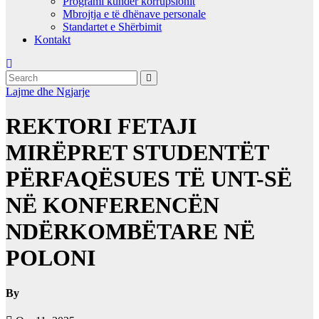
Programi kundër korrupsionit
Mbrojtja e të dhënave personale
Standartet e Shërbimit
Kontakt
Lajme dhe Ngjarje
REKTORI FETAJI
MIRËPRET STUDENTËT
PËRFAQËSUES TË UNT-SË
NË KONFERENCËN
NDËRKOMBËTARE NË
POLONI
By