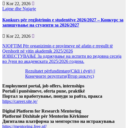
Kor 22, 2026
Lajme dhe Ngjarje
Konkurs për regjistrimin e studentëve 2026/2027 – Конкурс за
запишување на студенти за 2026/2027
Kor 22, 2026
NJOFTIM Për organizimin e provimeve në afatin e rregullt të
Qershorit në vitin akademik 2025/2026
ИЗВЕСТУВАЊЕ За одржување на испити во редовна сесија
во Јуни во академската 2025/2026 година.
Rezultatet përfundimtare(Cikli i dytë) ||
Конечните резултати(Втор циклус)
Employment portal, job offers, internships
Portali i punësimeve, oferta pune, praktikë
Портал за вработување, понуди за рабта, пракса
https://career.site.je/
Digital Platform for Research Mentoring
Platformë Dixhitale për Mentorim Kërkimor
Дигитална платформа за менторство на истражувања
https://mentoring.free.nf/