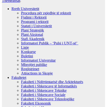
Themeansar
.
Rreth Universitetit
Procedura për zgjedhje të rektorit
Fjalimi i Rektorit
Programi i rektorit
Statuti i Universitetit
Plani Strategjik
Plani Aksional
Stafi Akademik
Informatori Publik – ‘Pulsi i UNT-së’
Ligje
Konkurse
Buletini
Informatori Universitar
Mbrojtjet publike
Regjistrimet
Attractions in Skopje
Fakultetet
Fakulteti i Ndërtimtarisë dhe Arkitekturës
Fakulteti i Shkencave të Informatikës
Fakulteti i Shkencave Teknike
Fakulteti i Shkencave Sociale
Fakulteti i Shkencave Teknologjike
Fakulteti Ekonomik