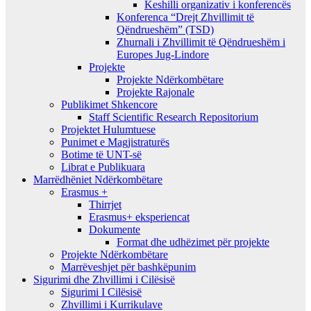
Keshilli organizativ i konferencës
Konferenca “Drejt Zhvillimit të
Qëndrueshëm” (TSD)
Zhurnali i Zhvillimit të Qëndrueshëm i
Europes Jug-Lindore
Projekte
Projekte Ndërkombëtare
Projekte Rajonale
Publikimet Shkencore
Staff Scientific Research Repositorium
Projektet Hulumtuese
Punimet e Magjistraturës
Botime të UNT-së
Librat e Publikuara
Marrëdhëniet Ndërkombëtare
Erasmus +
Thirrjet
Erasmus+ eksperiencat
Dokumente
Format dhe udhëzimet për projekte
Projekte Ndërkombëtare
Marrëveshjet për bashkëpunim
Sigurimi dhe Zhvillimi i Cilësisë
Sigurimi I Cilësisë
Zhvillimi i Kurrikulave