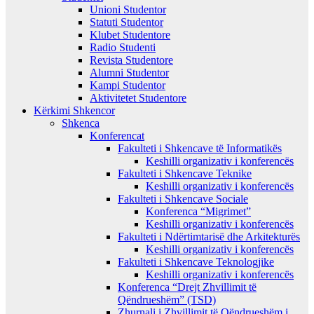
Unioni Studentor
Statuti Studentor
Klubet Studentore
Radio Studenti
Revista Studentore
Alumni Studentor
Kampi Studentor
Aktivitetet Studentore
Kërkimi Shkencor
Shkenca
Konferencat
Fakulteti i Shkencave të Informatikës
Keshilli organizativ i konferencës
Fakulteti i Shkencave Teknike
Keshilli organizativ i konferencës
Fakulteti i Shkencave Sociale
Konferenca “Migrimet”
Keshilli organizativ i konferencës
Fakulteti i Ndërtimtarisë dhe Arkitekturës
Keshilli organizativ i konferencës
Fakulteti i Shkencave Teknologjike
Keshilli organizativ i konferencës
Konferenca “Drejt Zhvillimit të
Qëndrueshëm” (TSD)
Zhurnali i Zhvillimit të Qëndrueshëm i