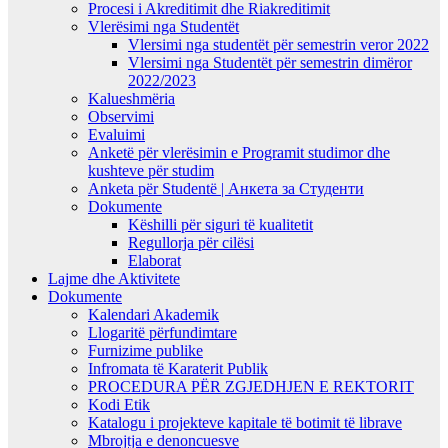
Procesi i Akreditimit dhe Riakreditimit
Vlerësimi nga Studentët
Vlersimi nga studentët për semestrin veror 2022
Vlersimi nga Studentët për semestrin dimëror
2022/2023
Kalueshmëria
Observimi
Evaluimi
Anketë për vlerësimin e Programit studimor dhe
kushteve për studim
Anketa për Studentë | Анкета за Студенти
Dokumente
Këshilli për siguri të kualitetit
Regullorja për cilësi
Elaborat
Lajme dhe Aktivitete
Dokumente
Kalendari Akademik
Llogaritë përfundimtare
Furnizime publike
Infromata të Karaterit Publik
PROCEDURA PËR ZGJEDHJEN E REKTORIT
Kodi Etik
Katalogu i projekteve kapitale të botimit të librave
Mbrojtja e denoncuesve