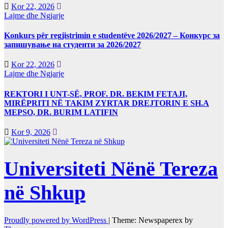
Kor 22, 2026
Lajme dhe Ngjarje
Konkurs për regjistrimin e studentëve 2026/2027 – Конкурс за
запишување на студенти за 2026/2027
Kor 22, 2026
Lajme dhe Ngjarje
REKTORI I UNT-SË, PROF. DR. BEKIM FETAJI,
MIRËPRITI NË TAKIM ZYRTAR DREJTORIN E SH.A
MEPSO, DR. BURIM LATIFIN
Kor 9, 2026
Universiteti Nënë Tereza
në Shkup
Proudly powered by WordPress
|
Theme: Newspaperex by