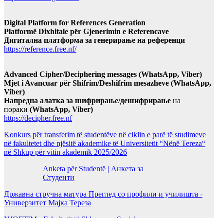
Digital Platform for References Generation
Platformë Dixhitale për Gjenerimin e Referencave
Дигитална платформа за генерирање на референци
https://reference.free.nf/
Advanced Cipher/Deciphering messages (WhatsApp, Viber)
Mjet i Avancuar për Shifrim/Deshifrim mesazheve (WhatsApp,
Viber)
Напредна алатка за шифрирање/дешифрирање
на
пораки
(WhatsApp, Viber)
https://decipher.free.nf
Konkurs për transferim të studentëve në ciklin e parë të studimeve
në fakultetet dhe njësitë akademike të Universitetit “Nënë Tereza“
në Shkup për vitin akademik 2025/2026
Anketa për Studentë | Анкета за
Студенти
Државна стручна матура Преглед со профили и училишта -
Универзитет Мајка Тереза