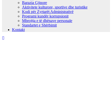
Barazia Gjinore
Aktivitete kulturore, sportive dhe turistike
Kodi për Zyrtarët Administrativë
Programi kundër korrupsionit
Mbrojtja e të dhënave personale
Standartet e Shërbimit
Kontakt