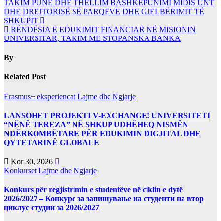
TAKIM PUNE DHE THELLIM BASHKËPUNIMI MIDIS UNT
DHE DREJTORISË SË PARQEVE DHE GJELBËRIMIT TË
SHKUPIT
RËNDËSIA E EDUKIMIT FINANCIAR NË MISIONIN
UNIVERSITAR, TAKIM ME STOPANSKA BANKA
By
Related Post
Erasmus+ eksperiencat
Lajme dhe Ngjarje
LANSOHET PROJEKTI V-EXCHANGE! UNIVERSITETI
“NËNË TEREZA” NË SHKUP UDHËHEQ NISMËN
NDËRKOMBËTARE PËR EDUKIMIN DIGJITAL DHE
QYTETARINË GLOBALE
Kor 30, 2026
Konkurset
Lajme dhe Ngjarje
Konkurs për regjistrimin e studentëve në ciklin e dytë
2026/2027 – Конкурс за запишување на студенти на втор
циклус студии за 2026/2027