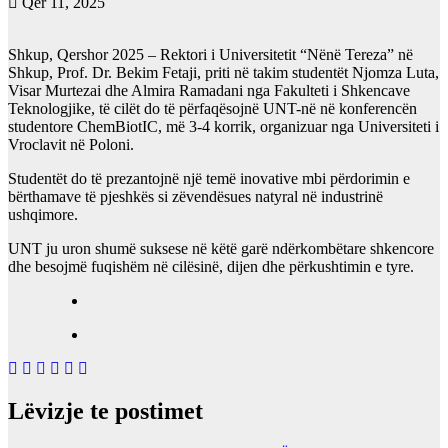
Qer 11, 2025
Shkup, Qershor 2025 – Rektori i Universitetit “Nënë Tereza” në
Shkup, Prof. Dr. Bekim Fetaji, priti në takim studentët Njomza Luta,
Visar Murtezai dhe Almira Ramadani nga Fakulteti i Shkencave
Teknologjike, të cilët do të përfaqësojnë UNT-në në konferencën
studentore ChemBiotIC, më 3-4 korrik, organizuar nga Universiteti i
Vroclavit në Poloni.
Studentët do të prezantojnë një temë inovative mbi përdorimin e
bërthamave të pjeshkës si zëvendësues natyral në industrinë
ushqimore.
UNT ju uron shumë suksese në këtë garë ndërkombëtare shkencore
dhe besojmë fuqishëm në cilësinë, dijen dhe përkushtimin e tyre.
Lëvizje te postimet