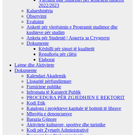
2022/2023
Kalueshmëria
Observimi
Evaluimi
Anketë për vlerësimin e Programit studimor dhe
kushteve për studim
Anketa për Studentë | Анкета за Студенти
Dokumente
Këshilli për siguri të kualitetit
Regullorja për cilësi
Elaborat
Lajme dhe Aktivitete
Dokumente
Kalendari Akademik
Llogaritë përfundimtare
Furnizime publike
Infromata të Karaterit Publik
PROCEDURA PËR ZGJEDHJEN E REKTORIT
Kodi Etik
Katalogu i projekteve kapitale të botimit të librave
Mbrojtja e denoncuesve
Barazia Gjinore
Aktivitete kulturore, sportive dhe turistike
Kodi për Zyrtarët Administrativë