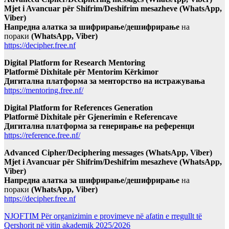
Mjet i Avancuar për Shifrim/Deshifrim mesazheve (WhatsApp,
Viber)
Напредна алатка за шифрирање/дешифрирање
на
пораки
(WhatsApp, Viber)
https://decipher.free.nf
Digital Platform for Research Mentoring
Platformë Dixhitale për Mentorim Kërkimor
Дигитална платформа за менторство на истражувања
https://mentoring.free.nf/
Digital Platform for References Generation
Platformë Dixhitale për Gjenerimin e Referencave
Дигитална платформа за генерирање на референци
https://reference.free.nf/
Advanced Cipher/Deciphering messages (WhatsApp, Viber)
Mjet i Avancuar për Shifrim/Deshifrim mesazheve (WhatsApp,
Viber)
Напредна алатка за шифрирање/дешифрирање
на
пораки
(WhatsApp, Viber)
https://decipher.free.nf
NJOFTIM Për organizimin e provimeve në afatin e rregullt të
Qershorit në vitin akademik 2025/2026