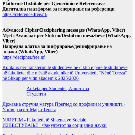
Platformë Dixhitale për Gjenerimin e Referencave
Дигитална платформа за генерирање на референци
https://reference.free.nf/
Advanced Cipher/Deciphering messages (WhatsApp, Viber)
Mjet i Avancuar për Shifrim/Deshifrim mesazheve (WhatsApp,
Viber)
Напредна алатка за шифрирање/дешифрирање
на
пораки
(WhatsApp, Viber)
https://decipher.free.nf
Konkurs për transferim të studentëve në ciklin e parë të studimeve
në fakultetet dhe njësitë akademike të Universitetit “Nënë Tereza“
në Shkup për vitin akademik 2025/2026
Anketa për Studentë | Анкета за
Студенти
Државна стручна матура Преглед со профили и училишта -
Универзитет Мајка Тереза
NJOFTIM - Fakultetit të Shkencave Sociale
ИЗВЕСТУВАЊЕ - Факултетот за социјални науки