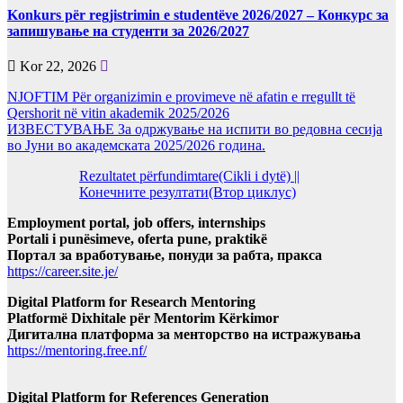
Konkurs për regjistrimin e studentëve 2026/2027 – Конкурс за
запишување на студенти за 2026/2027
Kor 22, 2026
NJOFTIM Për organizimin e provimeve në afatin e rregullt të
Qershorit në vitin akademik 2025/2026
ИЗВЕСТУВАЊЕ За одржување на испити во редовна сесија
во Јуни во академската 2025/2026 година.
Rezultatet përfundimtare(Cikli i dytë) ||
Конечните резултати(Втор циклус)
Employment portal, job offers, internships
Portali i punësimeve, oferta pune, praktikë
Портал за вработување, понуди за рабта, пракса
https://career.site.je/
Digital Platform for Research Mentoring
Platformë Dixhitale për Mentorim Kërkimor
Дигитална платформа за менторство на истражувања
https://mentoring.free.nf/
Digital Platform for References Generation