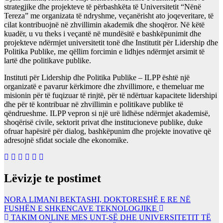
strategjike dhe projekteve të përbashkëta të Universitetit “Nënë
Tereza” me organizata të ndryshme, veçanërisht ato joqeveritare, të
cilat kontribuojnë në zhvillimin akademik dhe shoqëror. Në këtë
kuadër, u vu theks i veçantë në mundësitë e bashkëpunimit dhe
projekteve ndërmjet universitetit tonë dhe Institutit për Lidership dhe
Politika Publike, me qëllim forcimin e lidhjes ndërmjet arsimit të
lartë dhe politikave publike.
Instituti për Lidership dhe Politika Publike – ILPP është një
organizatë e pavarur kërkimore dhe zhvillimore, e themeluar me
misionin për të fuqizuar të rinjtë, për të ndërtuar kapacitete lidershipi
dhe për të kontribuar në zhvillimin e politikave publike të
qëndrueshme. ILPP vepron si një urë lidhëse ndërmjet akademisë,
shoqërisë civile, sektorit privat dhe institucioneve publike, duke
ofruar hapësirë për dialog, bashkëpunim dhe projekte inovative që
adresojnë sfidat sociale dhe ekonomike.
Lëvizje te postimet
NORA LIMANI BEKTASHI, DOKTORESHË E RE NË
FUSHËN E SHKENCAVE TEKNOLOGJIKE
TAKIM ONLINE MES UNT-SË DHE UNIVERSITETIT TË