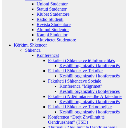
Unioni Studentor
Statuti Studentor
Klubet Studentore
Radio Studenti
Revista Studentore
Alumni Studentor
Kampi Studentor
Aktivitetet Studentore
Kërkimi Shkencor
Shkenca
Konferencat
Fakulteti i Shkencave të Informatikës
Keshilli organizativ i konferencës
Fakulteti i Shkencave Teknike
Keshilli organizativ i konferencës
Fakulteti i Shkencave Sociale
Konferenca “Migrimet”
Keshilli organizativ i konferencës
Fakulteti i Ndërtimtarisë dhe Arkitekturës
Keshilli organizativ i konferencës
Fakulteti i Shkencave Teknologjike
Keshilli organizativ i konferencës
Konferenca “Drejt Zhvillimit të
Qëndrueshëm” (TSD)
Zhurnali i Zhvillimit të Qëndrueshëm i