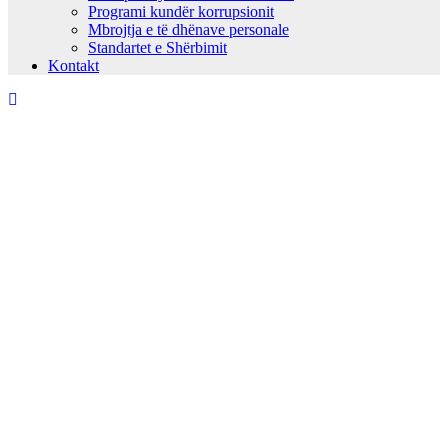
Programi kundër korrupsionit
Mbrojtja e të dhënave personale
Standartet e Shërbimit
Kontakt