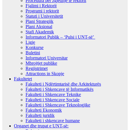
Procedura për zgjedhje të rektorit
Fjalimi i Rektorit
Programi i rektorit
Statuti i Universitetit
Plani Strategjik
Plani Aksional
Stafi Akademik
Informatori Publik – ‘Pulsi i UNT-së’
Ligje
Konkurse
Buletini
Informatori Universitar
Mbrojtjet publike
Regjistrimet
Attractions in Skopje
Fakultetet
Fakulteti i Ndërtimtarisë dhe Arkitekturës
Fakulteti i Shkencave të Informatikës
Fakulteti i Shkencave Teknike
Fakulteti i Shkencave Sociale
Fakulteti i Shkencave Teknologjike
Fakulteti Ekonomik
Fakulteti juridik
Fakulteti i shkencave humane
Organet dhe trupat e UNT-së: