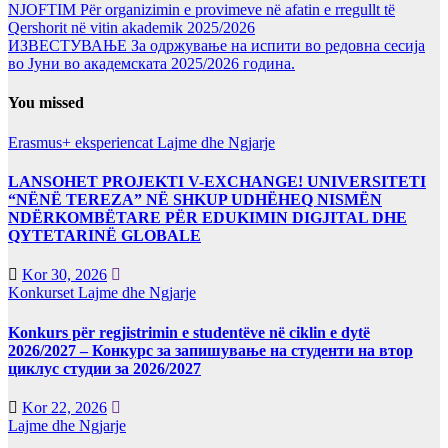
NJOFTIM Për organizimin e provimeve në afatin e rregullt të
Qershorit në vitin akademik 2025/2026
ИЗВЕСТУВАЊЕ За одржување на испити во редовна сесија
во Јуни во академската 2025/2026 година.
You missed
Erasmus+ eksperiencat
Lajme dhe Ngjarje
LANSOHET PROJEKTI V-EXCHANGE! UNIVERSITETI
“NËNË TEREZA” NË SHKUP UDHËHEQ NISMËN
NDËRKOMBËTARE PËR EDUKIMIN DIGJITAL DHE
QYTETARINË GLOBALE
Kor 30, 2026
Konkurset
Lajme dhe Ngjarje
Konkurs për regjistrimin e studentëve në ciklin e dytë
2026/2027 – Конкурс за запишување на студенти на втор
циклус студии за 2026/2027
Kor 22, 2026
Lajme dhe Ngjarje