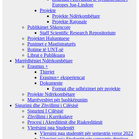
Europes Jug-Lindore
Projekte
Projekte Ndërkombëtare
Projekte Rajonale
Publikimet Shkencore
Staff Scientific Research Repositorium
Projektet Hulumtuese
Punimet e Magjistraturës
Botime të UNT-së
Librat e Publikuara
Marrëdhëniet Ndërkombëtare
Erasmus +
Thirrjet
Erasmus+ eksperiencat
Dokumente
Format dhe udhëzimet për projekte
Projekte Ndërkombëtare
Marrëveshjet për bashkëpunim
Sigurimi dhe Zhvillimi i Cilësisë
Sigurimi I Cilësisë
Zhvillimi i Kurrikulave
Procesi i Akreditimit dhe Riakreditimit
Vlerësimi nga Studentët
Vlersimi nga studentët për semestrin veror 2022
Vlersimi nga Studentët për semestrin dimëror