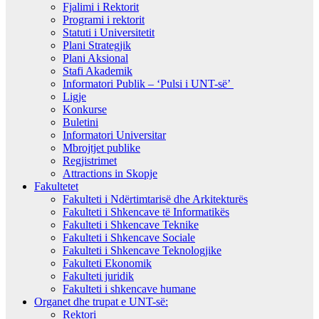
Fjalimi i Rektorit
Programi i rektorit
Statuti i Universitetit
Plani Strategjik
Plani Aksional
Stafi Akademik
Informatori Publik – ‘Pulsi i UNT-së’
Ligje
Konkurse
Buletini
Informatori Universitar
Mbrojtjet publike
Regjistrimet
Attractions in Skopje
Fakultetet
Fakulteti i Ndërtimtarisë dhe Arkitekturës
Fakulteti i Shkencave të Informatikës
Fakulteti i Shkencave Teknike
Fakulteti i Shkencave Sociale
Fakulteti i Shkencave Teknologjike
Fakulteti Ekonomik
Fakulteti juridik
Fakulteti i shkencave humane
Organet dhe trupat e UNT-së:
Rektori