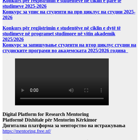
Konkurs për regjistrimin e studentëve në ciklin e parë te
studimeve 2025-2026
Конкурс за упис на студенти на прв циклус на студии 2025-
2026
Konkurs për regjistrimin e studentëve në ciklin e dytë të
studimeve në programet studimore në vitin akademik
2025/2026
Конкурс за запишување студенти на втор циклус студии на
студиските програми во академската 2025/2026 година
Digital Platform for Research Mentoring
Platformë Dixhitale për Mentorim Kërkimor
Дигитална платформа за менторство на истражувања
https://mentoring.free.nf/