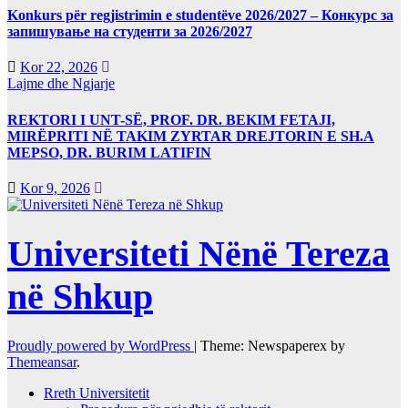
Konkurs për regjistrimin e studentëve 2026/2027 – Конкурс за
запишување на студенти за 2026/2027
Kor 22, 2026
Lajme dhe Ngjarje
REKTORI I UNT-SË, PROF. DR. BEKIM FETAJI,
MIRËPRITI NË TAKIM ZYRTAR DREJTORIN E SH.A
MEPSO, DR. BURIM LATIFIN
Kor 9, 2026
Universiteti Nënë Tereza
në Shkup
Proudly powered by WordPress
|
Theme: Newspaperex by
Themeansar
.
Rreth Universitetit