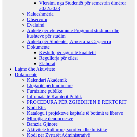
Vlersimi nga Studentët për semestrin dimëror
2022/2023
Kalueshmëria
Observimi
Evaluimi
Anketë për vlerësimin e Programit studimor dhe
kushteve për studim
Anketa për Studentë | Анкета за Студенти
Dokumente
Këshilli për siguri të kualitetit
Regullorja për cilësi
Elaborat
Lajme dhe Aktivitete
Dokumente
Kalendari Akademik
Llogaritë përfundimtare
Furnizime publike
Infromata të Karaterit Publik
PROCEDURA PËR ZGJEDHJEN E REKTORIT
Kodi Etik
Katalogu i projekteve kapitale të botimit të librave
Mbrojtja e denoncuesve
Barazia Gjinore
Aktivitete kulturore, sportive dhe turistike
Kodi për Zyrtarët Administrativë