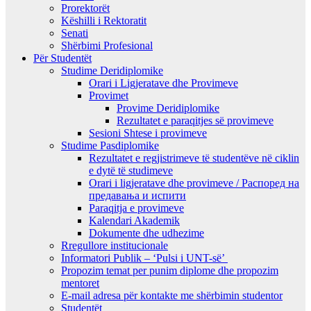
Prorektorët
Këshilli i Rektoratit
Senati
Shërbimi Profesional
Për Studentët
Studime Deridiplomike
Orari i Ligjeratave dhe Provimeve
Provimet
Provime Deridiplomike
Rezultatet e paraqitjes së provimeve
Sesioni Shtese i provimeve
Studime Pasdiplomike
Rezultatet e regjistrimeve të studentëve në ciklin
e dytë të studimeve
Orari i ligjeratave dhe provimeve / Распоред на
предавањa и испити
Paraqitja e provimeve
Kalendari Akademik
Dokumente dhe udhezime
Rregullore institucionale
Informatori Publik – ‘Pulsi i UNT-së’
Propozim temat per punim diplome dhe propozim
mentoret
E-mail adresa për kontakte me shërbimin studentor
Studentët