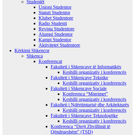
Studentët
Unioni Studentor
Statuti Studentor
Klubet Studentore
Radio Studenti
Revista Studentore
Alumni Studentor
Kampi Studentor
Aktivitetet Studentore
Kërkimi Shkencor
Shkenca
Konferencat
Fakulteti i Shkencave të Informatikës
Keshilli organizativ i konferencës
Fakulteti i Shkencave Teknike
Keshilli organizativ i konferencës
Fakulteti i Shkencave Sociale
Konferenca “Migrimet”
Keshilli organizativ i konferencës
Fakulteti i Ndërtimtarisë dhe Arkitekturës
Keshilli organizativ i konferencës
Fakulteti i Shkencave Teknologjike
Keshilli organizativ i konferencës
Konferenca “Drejt Zhvillimit të
Qëndrueshëm” (TSD)