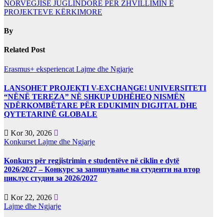
NORVEGJISË JUGLINDORE PËR ZHVILLIMIN E
PROJEKTEVE KËRKIMORE
By
Related Post
Erasmus+ eksperiencat
Lajme dhe Ngjarje
LANSOHET PROJEKTI V-EXCHANGE! UNIVERSITETI
“NËNË TEREZA” NË SHKUP UDHËHEQ NISMËN
NDËRKOMBËTARE PËR EDUKIMIN DIGJITAL DHE
QYTETARINË GLOBALE
Kor 30, 2026
Konkurset
Lajme dhe Ngjarje
Konkurs për regjistrimin e studentëve në ciklin e dytë
2026/2027 – Конкурс за запишување на студенти на втор
циклус студии за 2026/2027
Kor 22, 2026
Lajme dhe Ngjarje