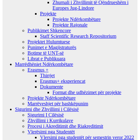
Zhurnali i Zhvillimit të Qëndrueshëm i
Europes Jug-Lindore
Projekte
Projekte Ndërkombëtare
Projekte Rajonale
Publikimet Shkencore
Staff Scientific Research Repositorium
Projektet Hulumtuese
Punimet e Magjistraturës
Botime të UNT-së
Librat e Publikuara
Marrëdhëniet Ndërkombëtare
Erasmus +
Thirrjet
Erasmus+ eksperiencat
Dokumente
Format dhe udhëzimet për projekte
Projekte Ndërkombëtare
Marrëveshjet për bashkëpunim
Sigurimi dhe Zhvillimi i Cilësisë
Sigurimi I Cilësisë
Zhvillimi i Kurrikulave
Procesi i Akreditimit dhe Riakreditimit
Vlerësimi nga Studentët
Vlersimi nga studentët për semestrin veror 2022