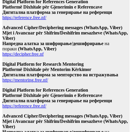
Digital Platform for References Generation
Platformë Dixhitale për Gjenerimin e Referencave
Дигитална платформа за генерирање на референци
https://reference.free.nf/
Advanced Cipher/Deciphering messages (WhatsApp, Viber)
Mjet i Avancuar për Shifrim/Deshifrim mesazheve (WhatsApp,
Viber)
Напредна алатка за шифрирање/дешифрирање
на
пораки
(WhatsApp, Viber)
https://decipher.free.nf
Digital Platform for Research Mentoring
Platformë Dixhitale për Mentorim Kërkimor
Дигитална платформа за менторство на истражувања
https://mentoring.free.nf/
Digital Platform for References Generation
Platformë Dixhitale për Gjenerimin e Referencave
Дигитална платформа за генерирање на референци
https://reference.free.nf/
Advanced Cipher/Deciphering messages (WhatsApp, Viber)
Mjet i Avancuar për Shifrim/Deshifrim mesazheve (WhatsApp,
Viber)
Напредна алатка за шифрирање/дешифрирање
на