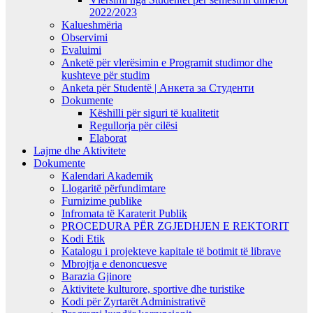
2022/2023
Kalueshmëria
Observimi
Evaluimi
Anketë për vlerësimin e Programit studimor dhe
kushteve për studim
Anketa për Studentë | Анкета за Студенти
Dokumente
Këshilli për siguri të kualitetit
Regullorja për cilësi
Elaborat
Lajme dhe Aktivitete
Dokumente
Kalendari Akademik
Llogaritë përfundimtare
Furnizime publike
Infromata të Karaterit Publik
PROCEDURA PËR ZGJEDHJEN E REKTORIT
Kodi Etik
Katalogu i projekteve kapitale të botimit të librave
Mbrojtja e denoncuesve
Barazia Gjinore
Aktivitete kulturore, sportive dhe turistike
Kodi për Zyrtarët Administrativë