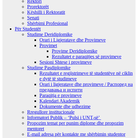
Rektori
Prorektorët
Këshilli i Rektoratit
Senati
Shërbimi Profesional
Për Studentët
Studime Deridiplomike
Orari i Ligjeratave dhe Provimeve
Provimet
Provime Deridiplomike
Rezultatet e paraqitjes së provimeve
Sesioni Shtese i provimeve
Studime Pasdiplomike
Rezultatet e regjistrimeve të studentëve në ciklin
e dytë të studimeve
Orari i ligjeratave dhe provimeve / Распоред на
предавањa и испити
Paraqitja e provimeve
Kalendari Akademik
Dokumente dhe udhezime
Rregullore institucionale
Informatori Publik – ‘Pulsi i UNT-së’
Propozim temat per punim diplome dhe propozim
mentoret
E-mail adresa për kontakte me shërbimin studentor