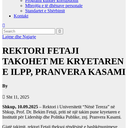
Programi kundër korrupsionit
Mbrojtja e të dhënave personale
Standartet e Shërbimit
Kontakt
Lajme dhe Ngjarje
REKTORI FETAJI
TAKOHET ME KRYETAREN
E ILPP, PRANVERA KASAMI
By
Sht 11, 2025
Shkup, 10.09.2025
– Rektori i Universitetit “Nënë Tereza” në
Shkup, Prof. Dr. Bekim Fetaji, priti në një takim pune kryetaren e
Institutit për Lidership dhe Politika Publike, znj. Pranvera Kasami.
Gjatë takimit, rektori Fetaji theksoi rëndësinë e bashkëpunimeve