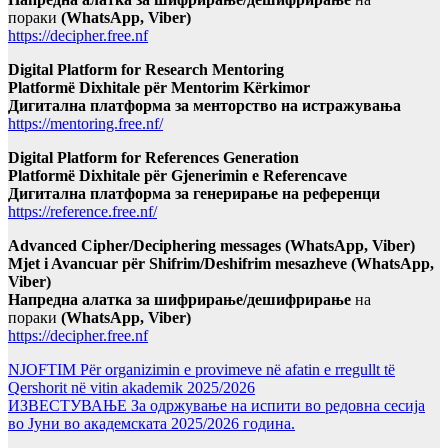
пораки
(WhatsApp, Viber)
https://decipher.free.nf
Digital Platform for Research Mentoring
Platformë Dixhitale për Mentorim Kërkimor
Дигитална платформа за менторство на истражувања
https://mentoring.free.nf/
Digital Platform for References Generation
Platformë Dixhitale për Gjenerimin e Referencave
Дигитална платформа за генерирање на референци
https://reference.free.nf/
Advanced Cipher/Deciphering messages (WhatsApp, Viber)
Mjet i Avancuar për Shifrim/Deshifrim mesazheve (WhatsApp,
Viber)
Напредна алатка за шифрирање/дешифрирање
на
пораки
(WhatsApp, Viber)
https://decipher.free.nf
NJOFTIM Për organizimin e provimeve në afatin e rregullt të
Qershorit në vitin akademik 2025/2026
ИЗВЕСТУВАЊЕ За одржување на испити во редовна сесија
во Јуни во академската 2025/2026 година.