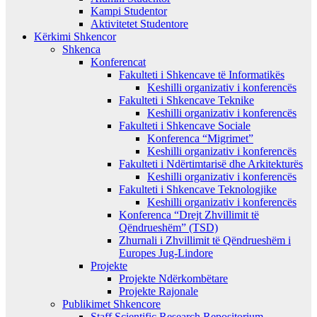
Kampi Studentor
Aktivitetet Studentore
Kërkimi Shkencor
Shkenca
Konferencat
Fakulteti i Shkencave të Informatikës
Keshilli organizativ i konferencës
Fakulteti i Shkencave Teknike
Keshilli organizativ i konferencës
Fakulteti i Shkencave Sociale
Konferenca “Migrimet”
Keshilli organizativ i konferencës
Fakulteti i Ndërtimtarisë dhe Arkitekturës
Keshilli organizativ i konferencës
Fakulteti i Shkencave Teknologjike
Keshilli organizativ i konferencës
Konferenca “Drejt Zhvillimit të
Qëndrueshëm” (TSD)
Zhurnali i Zhvillimit të Qëndrueshëm i
Europes Jug-Lindore
Projekte
Projekte Ndërkombëtare
Projekte Rajonale
Publikimet Shkencore
Staff Scientific Research Repositorium