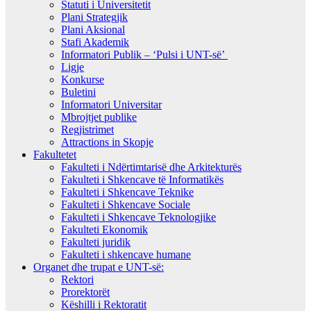
Statuti i Universitetit
Plani Strategjik
Plani Aksional
Stafi Akademik
Informatori Publik – ‘Pulsi i UNT-së’
Ligje
Konkurse
Buletini
Informatori Universitar
Mbrojtjet publike
Regjistrimet
Attractions in Skopje
Fakultetet
Fakulteti i Ndërtimtarisë dhe Arkitekturës
Fakulteti i Shkencave të Informatikës
Fakulteti i Shkencave Teknike
Fakulteti i Shkencave Sociale
Fakulteti i Shkencave Teknologjike
Fakulteti Ekonomik
Fakulteti juridik
Fakulteti i shkencave humane
Organet dhe trupat e UNT-së:
Rektori
Prorektorët
Këshilli i Rektoratit