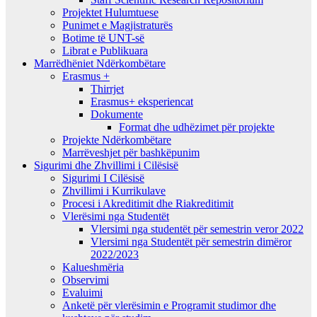
Projektet Hulumtuese
Punimet e Magjistraturës
Botime të UNT-së
Librat e Publikuara
Marrëdhëniet Ndërkombëtare
Erasmus +
Thirrjet
Erasmus+ eksperiencat
Dokumente
Format dhe udhëzimet për projekte
Projekte Ndërkombëtare
Marrëveshjet për bashkëpunim
Sigurimi dhe Zhvillimi i Cilësisë
Sigurimi I Cilësisë
Zhvillimi i Kurrikulave
Procesi i Akreditimit dhe Riakreditimit
Vlerësimi nga Studentët
Vlersimi nga studentët për semestrin veror 2022
Vlersimi nga Studentët për semestrin dimëror
2022/2023
Kalueshmëria
Observimi
Evaluimi
Anketë për vlerësimin e Programit studimor dhe