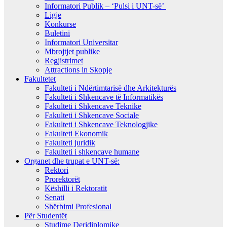
Informatori Publik – ‘Pulsi i UNT-së’
Ligje
Konkurse
Buletini
Informatori Universitar
Mbrojtjet publike
Regjistrimet
Attractions in Skopje
Fakultetet
Fakulteti i Ndërtimtarisë dhe Arkitekturës
Fakulteti i Shkencave të Informatikës
Fakulteti i Shkencave Teknike
Fakulteti i Shkencave Sociale
Fakulteti i Shkencave Teknologjike
Fakulteti Ekonomik
Fakulteti juridik
Fakulteti i shkencave humane
Organet dhe trupat e UNT-së:
Rektori
Prorektorët
Këshilli i Rektoratit
Senati
Shërbimi Profesional
Për Studentët
Studime Deridiplomike