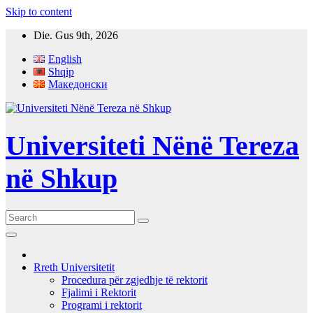
Skip to content
Die. Gus 9th, 2026
English
Shqip
Македонски
Universiteti Nënë Tereza
në Shkup
Rreth Universitetit
Procedura për zgjedhje të rektorit
Fjalimi i Rektorit
Programi i rektorit