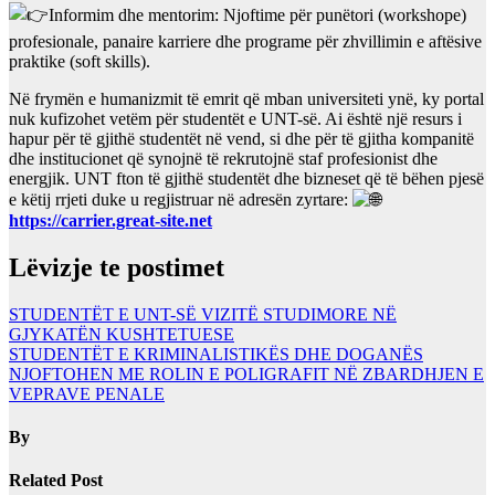
Informim dhe mentorim: Njoftime për punëtori (workshope)
profesionale, panaire karriere dhe programe për zhvillimin e aftësive
praktike (soft skills).
Në frymën e humanizmit të emrit që mban universiteti ynë, ky portal
nuk kufizohet vetëm për studentët e UNT-së. Ai është një resurs i
hapur për të gjithë studentët në vend, si dhe për të gjitha kompanitë
dhe institucionet që synojnë të rekrutojnë staf profesionist dhe
energjik. UNT fton të gjithë studentët dhe bizneset që të bëhen pjesë
e këtij rrjeti duke u regjistruar në adresën zyrtare:
https://carrier.great-site.net
Lëvizje te postimet
STUDENTËT E UNT-SË VIZITË STUDIMORE NË
GJYKATËN KUSHTETUESE
STUDENTËT E KRIMINALISTIKËS DHE DOGANËS
NJOFTOHEN ME ROLIN E POLIGRAFIT NË ZBARDHJEN E
VEPRAVE PENALE
By
Related Post