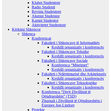
Klubet Studentore
Radio Studenti
Revista Studentore
Alumni Studentor
Kampi Studentor
Aktivitetet Studentore
Kërkimi Shkencor
Shkenca
Konferencat
Fakulteti i Shkencave të Informatikës
Keshilli organizativ i konferencës
Fakulteti i Shkencave Teknike
Keshilli organizativ i konferencës
Fakulteti i Shkencave Sociale
Konferenca “Migrimet”
Keshilli organizativ i konferencës
Fakulteti i Ndërtimtarisë dhe Arkitekturës
Keshilli organizativ i konferencës
Fakulteti i Shkencave Teknologjike
Keshilli organizativ i konferencës
Konferenca “Drejt Zhvillimit të
Qëndrueshëm” (TSD)
Zhurnali i Zhvillimit të Qëndrueshëm i
Europes Jug-Lindore
Projekte