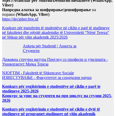
Mjet i Avancuar për Shifrim/Deshifrim mesazheve (WhatsApp,
Viber)
Напредна алатка за шифрирање/дешифрирање
на
пораки
(WhatsApp, Viber)
https://decipher.free.nf
Konkurs për transferim të studentëve në ciklin e parë të studimeve
në fakultetet dhe njësitë akademike të Universitetit “Nënë Tereza“
në Shkup për vitin akademik 2025/2026
Anketa për Studentë | Анкета за
Студенти
Државна стручна матура Преглед со профили и училишта -
Универзитет Мајка Тереза
NJOFTIM - Fakultetit të Shkencave Sociale
ИЗВЕСТУВАЊЕ - Факултетот за социјални науки
Konkurs për regjistrimin e studentëve në ciklin e parë te
studimeve 2025-2026
Конкурс за упис на студенти на прв циклус на студии 2025-
2026
Konkurs për regjistrimin e studentëve në ciklin e dytë të
studimeve në programet studimore në vitin akademik