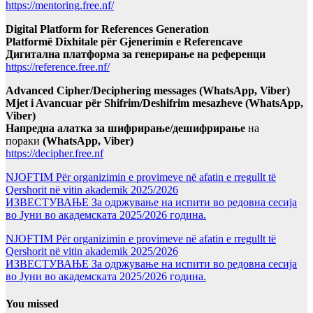
https://mentoring.free.nf/
Digital Platform for References Generation
Platformë Dixhitale për Gjenerimin e Referencave
Дигитална платформа за генерирање на референци
https://reference.free.nf/
Advanced Cipher/Deciphering messages (WhatsApp, Viber)
Mjet i Avancuar për Shifrim/Deshifrim mesazheve (WhatsApp,
Viber)
Напредна алатка за шифрирање/дешифрирање
на
пораки
(WhatsApp, Viber)
https://decipher.free.nf
NJOFTIM Për organizimin e provimeve në afatin e rregullt të
Qershorit në vitin akademik 2025/2026
ИЗВЕСТУВАЊЕ За одржување на испити во редовна сесија
во Јуни во академската 2025/2026 година.
NJOFTIM Për organizimin e provimeve në afatin e rregullt të
Qershorit në vitin akademik 2025/2026
ИЗВЕСТУВАЊЕ За одржување на испити во редовна сесија
во Јуни во академската 2025/2026 година.
You missed