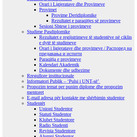
Orari i Ligjeratave dhe Provimeve
Provimet
Provime Deridiplomike
Rezultatet e paraqitjes së provimeve
Sesioni Shtese i provimeve
Studime Pasdiplomike
Rezultatet e regjistrimeve të studentëve në ciklin
e dytë të studimeve
Orari i ligjeratave dhe provimeve / Распоред на
предавањa и испити
Paraqitja e provimeve
Kalendari Akademik
Dokumente dhe udhezime
Rregullore institucionale
Informatori Publik – ‘Pulsi i UNT-së’
Propozim temat per punim diplome dhe propozim
mentoret
E-mail adresa për kontakte me shërbimin studentor
Studentët
Unioni Studentor
Statuti Studentor
Klubet Studentore
Radio Studenti
Revista Studentore
Alumni Studentor