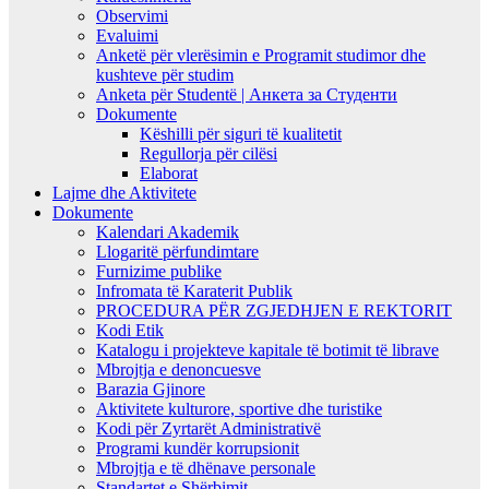
Observimi
Evaluimi
Anketë për vlerësimin e Programit studimor dhe
kushteve për studim
Anketa për Studentë | Анкета за Студенти
Dokumente
Këshilli për siguri të kualitetit
Regullorja për cilësi
Elaborat
Lajme dhe Aktivitete
Dokumente
Kalendari Akademik
Llogaritë përfundimtare
Furnizime publike
Infromata të Karaterit Publik
PROCEDURA PËR ZGJEDHJEN E REKTORIT
Kodi Etik
Katalogu i projekteve kapitale të botimit të librave
Mbrojtja e denoncuesve
Barazia Gjinore
Aktivitete kulturore, sportive dhe turistike
Kodi për Zyrtarët Administrativë
Programi kundër korrupsionit
Mbrojtja e të dhënave personale
Standartet e Shërbimit