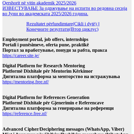
Qershorit në vitin akademik 2025/2026
ИЗВЕСТУВАЊЕ За одржување на испити во редовна сесија
во Јуни во академската 2025/2026 година.
Rezultatet përfundimtare(Cikli i dytë) ||
Конечните резултати(Втор циклус)
Employment portal, job offers, internships
Portali i punësimeve, oferta pune, praktikë
Портал за вработување, понуди за рабта, пракса
https://career.site.je/
Digital Platform for Research Mentoring
Platformë Dixhitale për Mentorim Kërkimor
Дигитална платформа за менторство на истражувања
https://mentoring.free.nf/
Digital Platform for References Generation
Platformë Dixhitale për Gjenerimin e Referencave
Дигитална платформа за генерирање на референци
https://reference.free.nf/
Advanced Cipher/Deciphering messages (WhatsApp, Viber)