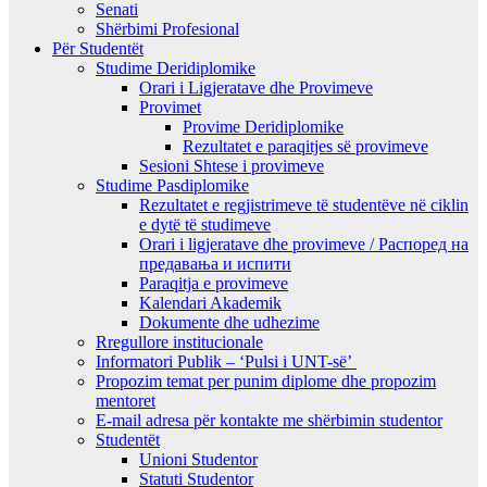
Senati
Shërbimi Profesional
Për Studentët
Studime Deridiplomike
Orari i Ligjeratave dhe Provimeve
Provimet
Provime Deridiplomike
Rezultatet e paraqitjes së provimeve
Sesioni Shtese i provimeve
Studime Pasdiplomike
Rezultatet e regjistrimeve të studentëve në ciklin
e dytë të studimeve
Orari i ligjeratave dhe provimeve / Распоред на
предавањa и испити
Paraqitja e provimeve
Kalendari Akademik
Dokumente dhe udhezime
Rregullore institucionale
Informatori Publik – ‘Pulsi i UNT-së’
Propozim temat per punim diplome dhe propozim
mentoret
E-mail adresa për kontakte me shërbimin studentor
Studentët
Unioni Studentor
Statuti Studentor