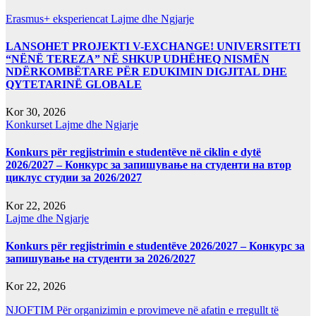
Erasmus+ eksperiencat
Lajme dhe Ngjarje
LANSOHET PROJEKTI V-EXCHANGE! UNIVERSITETI
“NËNË TEREZA” NË SHKUP UDHËHEQ NISMËN
NDËRKOMBËTARE PËR EDUKIMIN DIGJITAL DHE
QYTETARINË GLOBALE
Kor 30, 2026
Konkurset
Lajme dhe Ngjarje
Konkurs për regjistrimin e studentëve në ciklin e dytë
2026/2027 – Конкурс за запишување на студенти на втор
циклус студии за 2026/2027
Kor 22, 2026
Lajme dhe Ngjarje
Konkurs për regjistrimin e studentëve 2026/2027 – Конкурс за
запишување на студенти за 2026/2027
Kor 22, 2026
NJOFTIM Për organizimin e provimeve në afatin e rregullt të