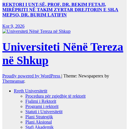
REKTORI I UNT-SË, PROF. DR. BEKIM FETAJI,
MIRËPRITI NË TAKIM ZYRTAR DREJTORIN E SH.A
MEPSO, DR. BURIM LATIFIN
Kor 9, 2026
Universiteti Nënë Tereza
në Shkup
Proudly powered by WordPress
|
Theme: Newspaperex by
Themeansar
.
Rreth Universitetit
Procedura për zgjedhje të rektorit
Fjalimi i Rektorit
Programi i rektorit
Statuti i Universitetit
Plani Strategjik
Plani Aksional
Stafi Akademik