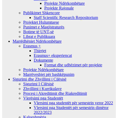
Projekte Ndërkombëtare
Projekte Rajonale
Publikimet Shkencore
Staff Scientific Research Repositorium
Projektet Hulumtuese
Punimet e Magjistraturës
Botime të UNT-së
Librat e Publikuara
Marrëdhëniet Ndërkombëtare
Erasmus +
Thirrjet
Erasmus+ eksperiencat
Dokumente
Format dhe udhëzimet për projekte
Projekte Ndërkombëtare
Marrëveshjet për bashkëpunim
Sigurimi dhe Zhvillimi i Cilësisë
Sigurimi I Cilësisë
Zhvillimi i Kurrikulave
Procesi i Akreditimit dhe Riakreditimit
Vlerësimi nga Studentët
Vlersimi nga studentët për semestrin veror 2022
Vlersimi nga Studentët për semestrin dimëror
2022/2023
Kalueshmëria