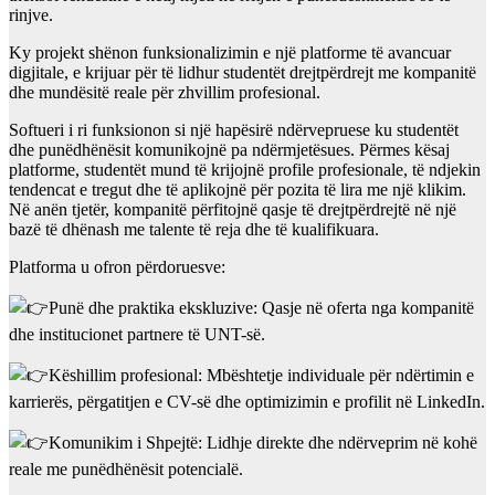
rinjve.
Ky projekt shënon funksionalizimin e një platforme të avancuar
digjitale, e krijuar për të lidhur studentët drejtpërdrejt me kompanitë
dhe mundësitë reale për zhvillim profesional.
Softueri i ri funksionon si një hapësirë ndërvepruese ku studentët
dhe punëdhënësit komunikojnë pa ndërmjetësues. Përmes kësaj
platforme, studentët mund të krijojnë profile profesionale, të ndjekin
tendencat e tregut dhe të aplikojnë për pozita të lira me një klikim.
Në anën tjetër, kompanitë përfitojnë qasje të drejtpërdrejtë në një
bazë të dhënash me talente të reja dhe të kualifikuara.
Platforma u ofron përdoruesve:
Punë dhe praktika ekskluzive: Qasje në oferta nga kompanitë
dhe institucionet partnere të UNT-së.
Këshillim profesional: Mbështetje individuale për ndërtimin e
karrierës, përgatitjen e CV-së dhe optimizimin e profilit në LinkedIn.
Komunikim i Shpejtë: Lidhje direkte dhe ndërveprim në kohë
reale me punëdhënësit potencialë.