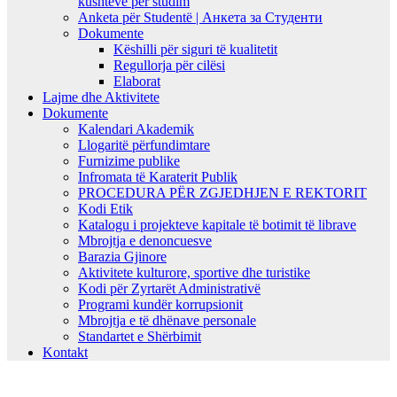
kushteve për studim
Anketa për Studentë | Анкета за Студенти
Dokumente
Këshilli për siguri të kualitetit
Regullorja për cilësi
Elaborat
Lajme dhe Aktivitete
Dokumente
Kalendari Akademik
Llogaritë përfundimtare
Furnizime publike
Infromata të Karaterit Publik
PROCEDURA PËR ZGJEDHJEN E REKTORIT
Kodi Etik
Katalogu i projekteve kapitale të botimit të librave
Mbrojtja e denoncuesve
Barazia Gjinore
Aktivitete kulturore, sportive dhe turistike
Kodi për Zyrtarët Administrativë
Programi kundër korrupsionit
Mbrojtja e të dhënave personale
Standartet e Shërbimit
Kontakt