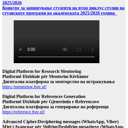
2025/2026
Конкурс за запишување студенти на втор циклус студии на
студиските програми во академската 2025/2026 година
Digital Platform for Research Mentoring
Platformë Dixhitale për Mentorim Kërkimor
Дигитална платформа за менторство на истражувања
https://mentoring.free.nf/
Digital Platform for References Generation
Platformë Dixhitale për Gjenerimin e Referencave
Дигитална платформа за генерирање на референци
https://reference.free.nf/
Advanced Cipher/Deciphering messages (WhatsApp, Viber)
Mjet i Avancuar për Shifrim/Deshifrim mesazheve (WhatsApp,