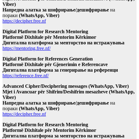
Viber)
Напредна алатка за шифрирање/дешифрирање
на
пораки
(WhatsApp, Viber)
https://decipher.free.nf
Digital Platform for Research Mentoring
Platformë Dixhitale për Mentorim Kërkimor
Дигитална платформа за менторство на истражувања
https://mentoring.free.nf/
Digital Platform for References Generation
Platformë Dixhitale për Gjenerimin e Referencave
Дигитална платформа за генерирање на референци
https://reference.free.nf/
Advanced Cipher/Deciphering messages (WhatsApp, Viber)
Mjet i Avancuar për Shifrim/Deshifrim mesazheve (WhatsApp,
Viber)
Напредна алатка за шифрирање/дешифрирање
на
пораки
(WhatsApp, Viber)
https://decipher.free.nf
Digital Platform for Research Mentoring
Platformë Dixhitale për Mentorim Kërkimor
Дигитална платформа за менторство на истражувања