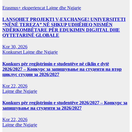
Erasmus+ eksperiencat
Lajme dhe Ngjarje
LANSOHET PROJEKTI V-EXCHANGE! UNIVERSITETI
“NËNË TEREZA” NË SHKUP UDHËHEQ NISMËN
NDËRKOMBËTARE PËR EDUKIMIN DIGJITAL DHE
QYTETARINË GLOBALE
Kor 30, 2026
Konkurset
Lajme dhe Ngjarje
Konkurs për regjistrimin e studentëve në ciklin e dytë
2026/2027 – Конкурс за запишување на студенти на втор
циклус студии за 2026/2027
Kor 22, 2026
Lajme dhe Ngjarje
Konkurs për regjistrimin e studentëve 2026/2027 – Конкурс за
запишување на студенти за 2026/2027
Kor 22, 2026
Lajme dhe Ngjarje