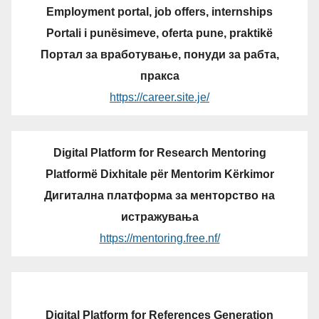
Employment portal, job offers, internships
Portali i punësimeve, oferta pune, praktikë
Портал за вработување, понуди за рабта,
пракса
https://career.site.je/
Digital Platform for Research Mentoring
Platformë Dixhitale për Mentorim Kërkimor
Дигитална платформа за менторство на
истражувања
https://mentoring.free.nf/
Digital Platform for References Generation