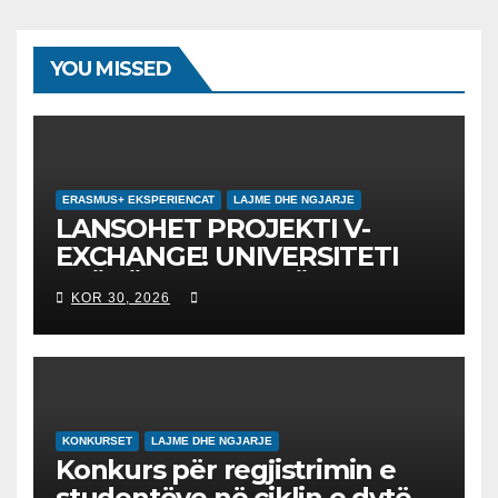
YOU MISSED
ERASMUS+ EKSPERIENCAT
LAJME DHE NGJARJE
LANSOHET PROJEKTI V-
EXCHANGE! UNIVERSITETI
“NËNË TEREZA” NË SHKUP
KOR 30, 2026
UDHËHEQ NISMËN
NDËRKOMBËTARE PËR
EDUKIMIN DIGJITAL DHE
QYTETARINË GLOBALE
KONKURSET
LAJME DHE NGJARJE
Konkurs për regjistrimin e
studentëve në ciklin e dytë