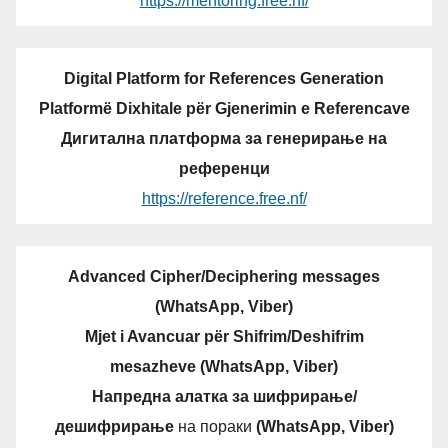
https://mentoring.free.nf/
Digital Platform for References Generation
Platformë Dixhitale për Gjenerimin e Referencave
Дигитална платформа за генерирање на
референци
https://reference.free.nf/
Advanced Cipher/Deciphering messages
(WhatsApp, Viber)
Mjet i Avancuar për Shifrim/Deshifrim
mesazheve (WhatsApp, Viber)
Напредна алатка за шифрирање/
дешифрирање
на пораки
(WhatsApp, Viber)