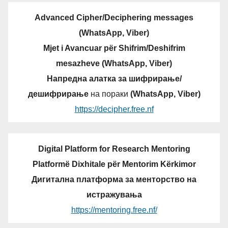
Advanced Cipher/Deciphering messages
(WhatsApp, Viber)
Mjet i Avancuar për Shifrim/Deshifrim
mesazheve (WhatsApp, Viber)
Напредна алатка за шифрирање/
дешифрирање
на пораки
(WhatsApp, Viber)
https://decipher.free.nf
Digital Platform for Research Mentoring
Platformë Dixhitale për Mentorim Kërkimor
Дигитална платформа за менторство на
истражувања
https://mentoring.free.nf/