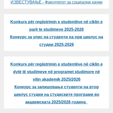
ИЗВЕСТУВАЊЕ - Факултетот за социјални науки
Konkurs për regjistrimin e studentëve në ciklin e
parë te studimeve 2025-2026
Конкурс за упис на студенти на прв циклус на
студии 2025-2026
Konkurs për regjistrimin e studentëve në ciklin e
dytë të studimeve në programet studimore në
vitin akademik 2025/2026
Конкурс за запишување студенти на втор
циклус студии на студиските програми во
академската 2025/2026 година