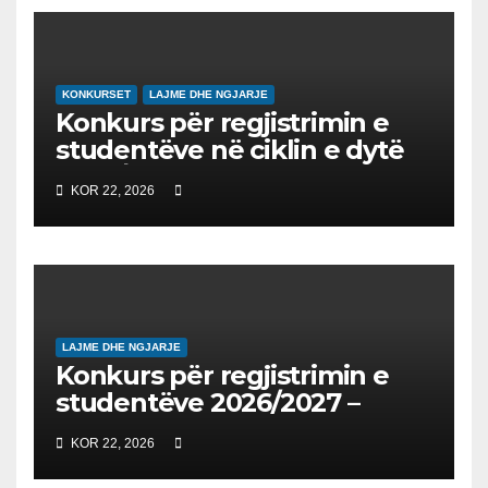
EDUKIMIN DIGJITAL DHE
QYTETARINË GLOBALE
KONKURSET
LAJME DHE NGJARJE
Konkurs për regjistrimin e
studentëve në ciklin e dytë
2026/2027 – Конкурс за
KOR 22, 2026
запишување на студенти
на втор циклус студии за
2026/2027
LAJME DHE NGJARJE
Konkurs për regjistrimin e
studentëve 2026/2027 –
Конкурс за запишување на
KOR 22, 2026
студенти за 2026/2027