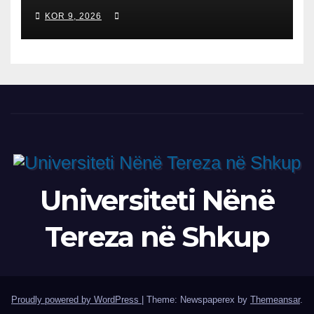
TAKIM ZYRTAR DREJTORIN E
KOR 9, 2026
SH.A MEPSO, DR. BURIM
LATIFIN
Universiteti Nënë
Tereza në Shkup
Proudly powered by WordPress
|
Theme: Newspaperex by
Themeansar
.