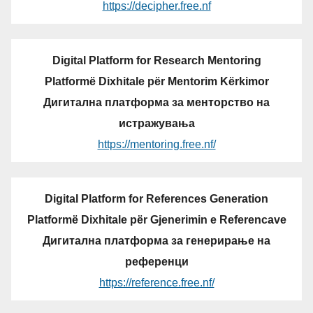
https://decipher.free.nf
Digital Platform for Research Mentoring
Platformë Dixhitale për Mentorim Kërkimor
Дигитална платформа за менторство на
истражувања
https://mentoring.free.nf/
Digital Platform for References Generation
Platformë Dixhitale për Gjenerimin e Referencave
Дигитална платформа за генерирање на
референци
https://reference.free.nf/