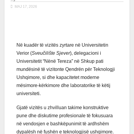
MAJ 17, 2026
Në kuadër të vizitës zyrtare në Universitetin
Verior (
Sveučilište Sjever
), delegacioni i
Universitetit “Nënë Tereza” në Shkup pati
mundësinë të vizitonte Qendrën për Teknologji
Ushqimore, si dhe kapacitetet moderne
mësimore-kërkimore dhe laboratorike të këtij
universiteti.
Gjatë vizitës u zhvilluan takime konstruktive
pune dhe diskutime profesionale të fokusuara
në vendosjen e bashkëpunimit të ardhshëm
dypalësh në fushën e teknologjisë ushqimore.