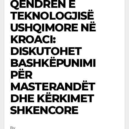
QENDRËN E
TEKNOLOGJISË
USHQIMORE NË
KROACI:
DISKUTOHET
BASHKËPUNIMI
PËR
MASTERANDËT
DHE KËRKIMET
SHKENCORE
By