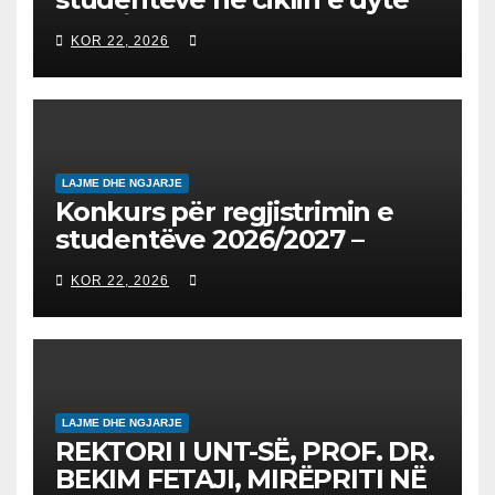
2026/2027 – Конкурс за
KOR 22, 2026
запишување на студенти
на втор циклус студии за
2026/2027
LAJME DHE NGJARJE
Konkurs për regjistrimin e
studentëve 2026/2027 –
Конкурс за запишување на
KOR 22, 2026
студенти за 2026/2027
LAJME DHE NGJARJE
REKTORI I UNT-SË, PROF. DR.
BEKIM FETAJI, MIRËPRITI NË