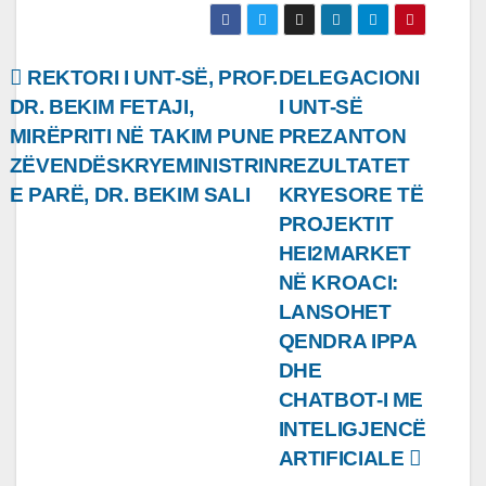
Lëvizje
REKTORI I UNT-SË, PROF.
DELEGACIONI
DR. BEKIM FETAJI,
I UNT-SË
te
MIRËPRITI NË TAKIM PUNE
PREZANTON
postimet
ZËVENDËSKRYEMINISTRIN
REZULTATET
E PARË, DR. BEKIM SALI
KRYESORE TË
PROJEKTIT
HEI2MARKET
NË KROACI:
LANSOHET
QENDRA IPPA
DHE
CHATBOT-I ME
INTELIGJENCË
ARTIFICIALE