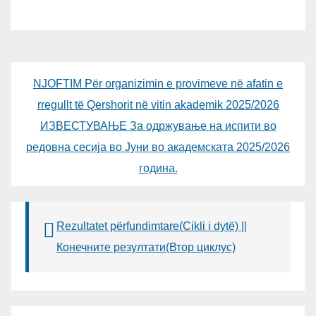
NJOFTIM Për organizimin e provimeve në afatin e
rregullt të Qershorit në vitin akademik 2025/2026
ИЗВЕСТУВАЊЕ За одржување на испити во
редовна сесија во Јуни во академската 2025/2026
година.
Rezultatet përfundimtare(Cikli i dytë) ||
Конечните резултати(Втор циклус)