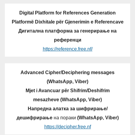
Digital Platform for References Generation
Platformë Dixhitale për Gjenerimin e Referencave
Дигитална платформа за генерирање на
референци
https://reference.free.nf/
Advanced Cipher/Deciphering messages
(WhatsApp, Viber)
Mjet i Avancuar për Shifrim/Deshifrim
mesazheve (WhatsApp, Viber)
Напредна алатка за шифрирање/
дешифрирање
на пораки
(WhatsApp, Viber)
https://decipher.free.nf