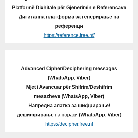
Platformë Dixhitale për Gjenerimin e Referencave
Дигитална платформа за генерирање на
референци
https://reference.free.nf/
Advanced Cipher/Deciphering messages
(WhatsApp, Viber)
Mjet i Avancuar për Shifrim/Deshifrim
mesazheve (WhatsApp, Viber)
Напредна алатка за шифрирање/
дешифрирање
на пораки
(WhatsApp, Viber)
https://decipher.free.nf