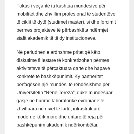
Fokus i veçantë iu kushtua mundësive për
mobilitet dhe zhvillim profesional të studentëve
të ciklit të dytë (studimet master), si dhe forcimit
pёrmes projekteve të përbashkëta ndërmjet
stafit akademik të të dy institucioneve.
Në periudhën e ardhshme pritet që këto
diskutime fillestare të konkretizohen përmes
aktiviteteve të përcaktuara qartë dhe hapave
konkretë të bashkëpunimit. Ky partneritet
përfaqëson një mundësi të rëndësishme për
Universitetin “Nënë Tereza”, duke mundësuar
qasje në burime laboratorike evropiane të
zhvilluara në nivel të lartë, infrastrukturë
moderne kërkimore dhe dritare të reja për
bashkëpunim akademik ndërkombëtar.