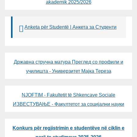
akademik 2025/2026
Anketa për Studentë | Анкета за Студенти
Државна стручна матура Преглед со профили и
училишта - Универзитет Мајка Тереза
NJOFTIM - Fakultetit të Shkencave Sociale
ИЗВЕСТУВАЊЕ - Факултетот за социјални науки
Konkurs për regjistrimin e studentëve në ciklin e