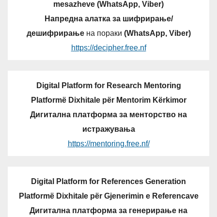
mesazheve (WhatsApp, Viber)
Напредна алатка за шифрирање/
дешифрирање
на пораки
(WhatsApp, Viber)
https://decipher.free.nf
Digital Platform for Research Mentoring
Platformë Dixhitale për Mentorim Kërkimor
Дигитална платформа за менторство на
истражувања
https://mentoring.free.nf/
Digital Platform for References Generation
Platformë Dixhitale për Gjenerimin e Referencave
Дигитална платформа за генерирање на