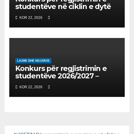
studentëve në ciklin e dytë
2026/2027 – Конкурс за
KOR 22, 2026
запишување на студенти
на втор циклус студии за
2026/2027
LAJME DHE NGJARJE
Konkurs për regjistrimin e
studentëve 2026/2027 –
Конкурс за запишување на
KOR 22, 2026
студенти за 2026/2027