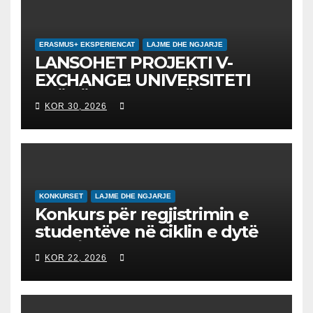
ERASMUS+ EKSPERIENCAT
LAJME DHE NGJARJE
LANSOHET PROJEKTI V-
EXCHANGE! UNIVERSITETI
“NËNË TEREZA” NË SHKUP
KOR 30, 2026
UDHËHEQ NISMËN
NDËRKOMBËTARE PËR
EDUKIMIN DIGJITAL DHE
QYTETARINË GLOBALE
KONKURSET
LAJME DHE NGJARJE
Konkurs për regjistrimin e
studentëve në ciklin e dytë
2026/2027 – Конкурс за
KOR 22, 2026
запишување на студенти
на втор циклус студии за
2026/2027