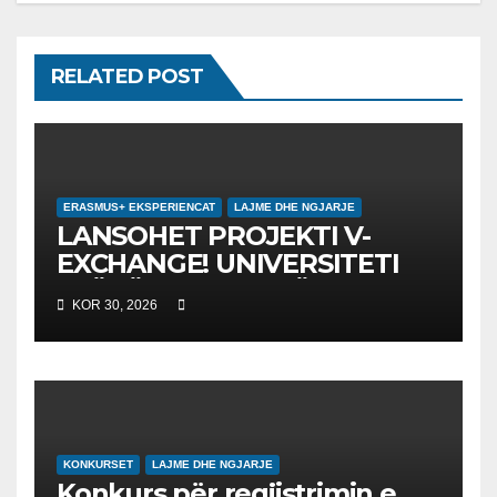
RELATED POST
ERASMUS+ EKSPERIENCAT
LAJME DHE NGJARJE
LANSOHET PROJEKTI V-
EXCHANGE! UNIVERSITETI
“NËNË TEREZA” NË SHKUP
KOR 30, 2026
UDHËHEQ NISMËN
NDËRKOMBËTARE PËR
EDUKIMIN DIGJITAL DHE
QYTETARINË GLOBALE
KONKURSET
LAJME DHE NGJARJE
Konkurs për regjistrimin e