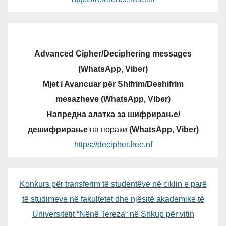
Advanced Cipher/Deciphering messages
(WhatsApp, Viber)
Mjet i Avancuar për Shifrim/Deshifrim
mesazheve (WhatsApp, Viber)
Напредна алатка за шифрирање/
дешифрирање
на пораки
(WhatsApp, Viber)
https://decipher.free.nf
Konkurs për transferim të studentëve në ciklin e parë
të studimeve në fakultetet dhe njësitë akademike të
Universitetit “Nënë Tereza“ në Shkup për vitin