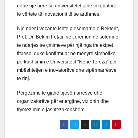
edhe një herë se universitetet janë inkubatorë
të vërtetë të inovacionit të së ardhmes.
Një nder i veçantë ishte pjesëmarrja e Rektorit,
Prof. Dr. Bekim Fetaji, në ceremoninë solemne
të ndarjes së çmimeve për një nga tre ekipet
fituese, duke konfirmuar në mënyrë simbolike
përkushtimin e Universitetit “Nënë Tereza” për
mbështetjen e inovatorëve dhe sipërmarrësve
të rinj.
Përgëzime të gjithë pjesëmarrësve dhe
organizatorëve për energjinë, vizionin dhe
frymëzimin e jashtëzakonshëm!