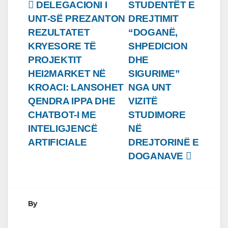
Lëvizje
DELEGACIONI I
STUDENTËT E
UNT-SË PREZANTON
DREJTIMIT
te
REZULTATET
“DOGANË,
postimet
KRYESORE TË
SHPEDICION
PROJEKTIT
DHE
HEI2MARKET NË
SIGURIME”
KROACI: LANSOHET
NGA UNT
QENDRA IPPA DHE
VIZITË
CHATBOT-I ME
STUDIMORE
INTELIGJENCË
NË
ARTIFICIALE
DREJTORINË E
DOGANAVE
By