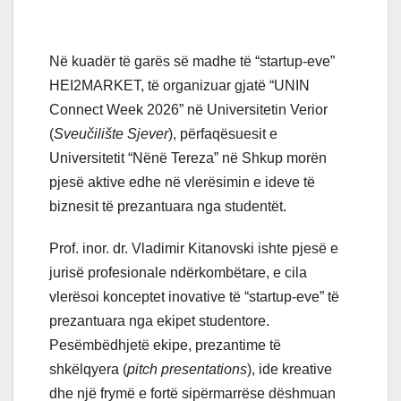
Në kuadër të garës së madhe të “startup-eve”
HEI2MARKET, të organizuar gjatë “UNIN
Connect Week 2026” në Universitetin Verior
(
Sveučilište Sjever
), përfaqësuesit e
Universitetit “Nënë Tereza” në Shkup morën
pjesë aktive edhe në vlerësimin e ideve të
biznesit të prezantuara nga studentët.
Prof. inor. dr. Vladimir Kitanovski ishte pjesë e
jurisë profesionale ndërkombëtare, e cila
vlerësoi konceptet inovative të “startup-eve” të
prezantuara nga ekipet studentore.
Pesëmbëdhjetë ekipe, prezantime të
shkëlqyera (
pitch presentations
), ide kreative
dhe një frymë e fortë sipërmarrëse dëshmuan