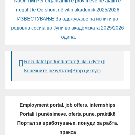
NJOFTIM Për organizimin e provimeve në afatin e
rregullt të Qershorit në vitin akademik 2025/2026
ИЗВЕСТУВАЊЕ За одржување на испити во
редовна сесија во Јуни во академската 2025/2026
година.
Rezultatet përfundimtare(Cikli i dytë) ||
Конечните резултати(Втор циклус)
Employment portal, job offers, internships
Portali i punësimeve, oferta pune, praktikë
Портал за вработување, понуди за рабта,
пракса