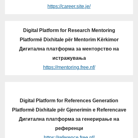
https://career.site.je/
Digital Platform for Research Mentoring
Platformë Dixhitale për Mentorim Kërkimor
Дигитална платформа за менторство на
истражувања
https://mentoring.free.nf/
Digital Platform for References Generation
Platformë Dixhitale për Gjenerimin e Referencave
Дигитална платформа за генерирање на
референци
https://reference.free.nf/