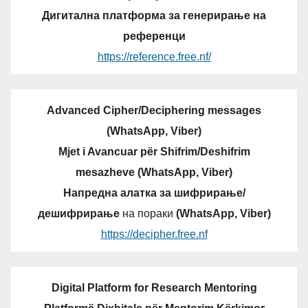
Дигитална платформа за генерирање на
референци
https://reference.free.nf/
Advanced Cipher/Deciphering messages
(WhatsApp, Viber)
Mjet i Avancuar për Shifrim/Deshifrim
mesazheve (WhatsApp, Viber)
Напредна алатка за шифрирање/
дешифрирање
на пораки
(WhatsApp, Viber)
https://decipher.free.nf
Digital Platform for Research Mentoring