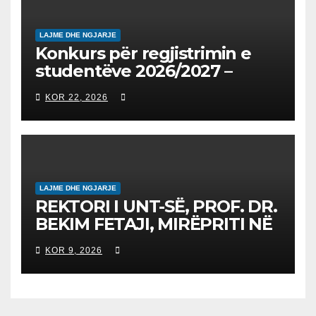
LAJME DHE NGJARJE
Konkurs për regjistrimin e
studentëve 2026/2027 –
Конкурс за запишување на
KOR 22, 2026
студенти за 2026/2027
LAJME DHE NGJARJE
REKTORI I UNT-SË, PROF. DR.
BEKIM FETAJI, MIRËPRITI NË
TAKIM ZYRTAR DREJTORIN E
KOR 9, 2026
SH.A MEPSO, DR. BURIM
LATIFIN