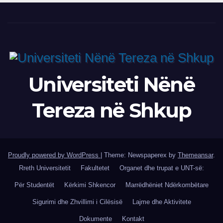
Universiteti Nënë
Tereza në Shkup
Proudly powered by WordPress
|
Theme: Newspaperex by
Themeansar
.
Rreth Universitetit
Fakultetet
Organet dhe trupat e UNT-së:
Për Studentët
Kërkimi Shkencor
Marrëdhëniet Ndërkombëtare
Sigurimi dhe Zhvillimi i Cilësisë
Lajme dhe Aktivitete
Dokumente
Kontakt