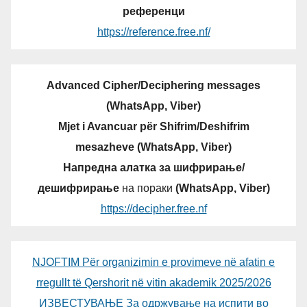
референци
https://reference.free.nf/
Advanced Cipher/Deciphering messages
(WhatsApp, Viber)
Mjet i Avancuar për Shifrim/Deshifrim
mesazheve (WhatsApp, Viber)
Напредна алатка за шифрирање/
дешифрирање
на пораки
(WhatsApp, Viber)
https://decipher.free.nf
NJOFTIM Për organizimin e provimeve në afatin e
rregullt të Qershorit në vitin akademik 2025/2026
ИЗВЕСТУВАЊЕ За одржување на испити во