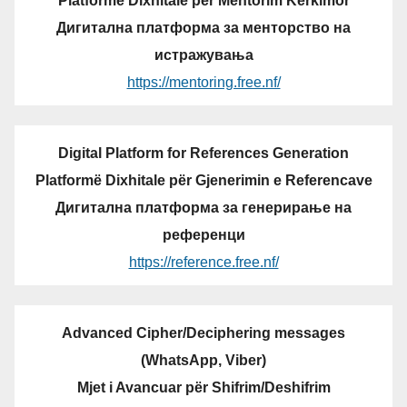
Platformë Dixhitale për Mentorim Kërkimor
Дигитална платформа за менторство на
истражувања
https://mentoring.free.nf/
Digital Platform for References Generation
Platformë Dixhitale për Gjenerimin e Referencave
Дигитална платформа за генерирање на
референци
https://reference.free.nf/
Advanced Cipher/Deciphering messages
(WhatsApp, Viber)
Mjet i Avancuar për Shifrim/Deshifrim