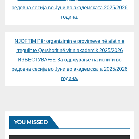
редовна сесија во Јуни во академската 2025/2026
година.
NJOFTIM Për organizimin e provimeve në afatin e
rregullt të Qershorit në vitin akademik 2025/2026
ИЗВЕСТУВАЊЕ За одржување на испити во
редовна сесија во Јуни во академската 2025/2026
година.
YOU MISSED