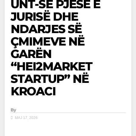
UNT-SË PJESË E
JURISË DHE
NDARJES SË
ÇMIMEVE NË
GARËN
“HEI2MARKET
STARTUP” NË
KROACI
By
MAJ 17, 2026