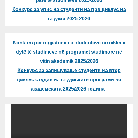
parë te studimeve 2025-2026
Конкурс за упис на студенти на прв циклус на
студии 2025-2026
Konkurs për regjistrimin e studentëve në ciklin e
dytë të studimeve në programet studimore në
vitin akademik 2025/2026
Конкурс за запишување студенти на втор
циклус студии на студиските програми во
академската 2025/2026 година