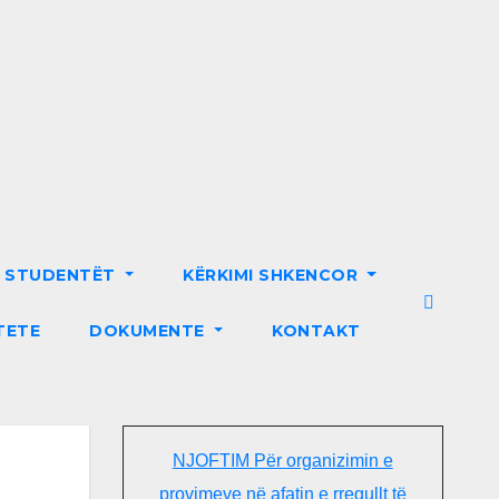
R STUDENTËT
KËRKIMI SHKENCOR
TETE
DOKUMENTE
KONTAKT
NJOFTIM Për organizimin e
provimeve në afatin e rregullt të