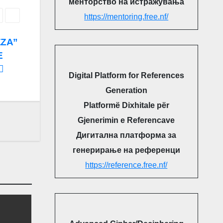
менторство на истражувања
https://mentoring.free.nf/
EZA”
E
Digital Platform for References
Generation
Platformë Dixhitale për
Gjenerimin e Referencave
Дигитална платформа за
генерирање на референци
https://reference.free.nf/