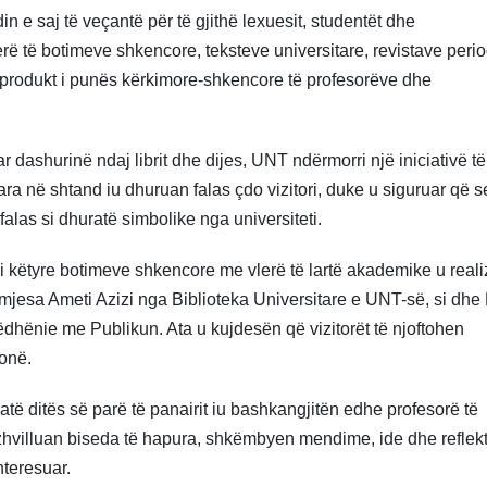
n e saj të veçantë për të gjithë lexuesit, studentët dhe
rë të botimeve shkencore, teksteve universitare, revistave peri
 produkt i punës kërkimore-shkencore të profesorëve dhe
 dashurinë ndaj librit dhe dijes, UNT ndërmorri një iniciativë të
uara në shtand iu dhuruan falas çdo vizitori, duke u siguruar që se
alas si dhuratë simbolike nga universiteti.
i këtyre botimeve shkencore me vlerë të lartë akademike u real
mjesa Ameti Azizi nga Biblioteka Universitare e UNT-së, si dhe 
ëdhënie me Publikun. Ata u kujdesën që vizitorët të njoftohen
tonë.
atë ditës së parë të panairit iu bashkangjitën edhe profesorë të
 zhvilluan biseda të hapura, shkëmbyen mendime, ide dhe reflek
nteresuar.