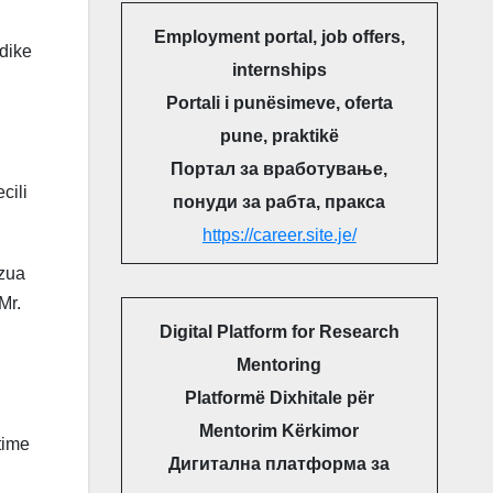
Employment portal, job offers,
odike
internships
Portali i punësimeve, oferta
pune, praktikë
Портал за вработување,
cili
понуди за рабта, пракса
https://career.site.je/
izua
Mr.
Digital Platform for Research
Mentoring
Platformë Dixhitale për
Mentorim Kërkimor
time
Дигитална платформа за