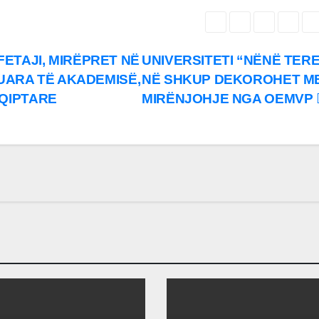
 FETAJI, MIRËPRET NË
UNIVERSITETI “NËNË TER
UARA TË AKADEMISË,
NË SHKUP DEKOROHET M
QIPTARE
MIRËNJOHJE NGA OEMVP