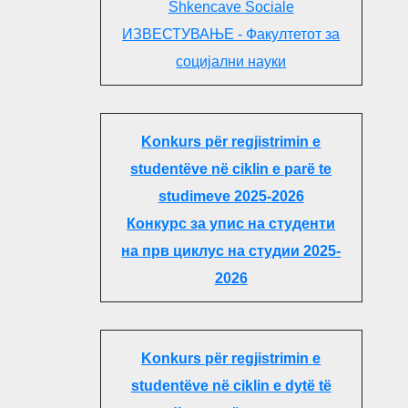
Shkencave Sociale
ИЗВЕСТУВАЊЕ - Факултетот за
социјални науки
Konkurs për regjistrimin e
studentëve në ciklin e parë te
studimeve 2025-2026
Конкурс за упис на студенти
на прв циклус на студии 2025-
2026
Konkurs për regjistrimin e
studentëve në ciklin e dytë të