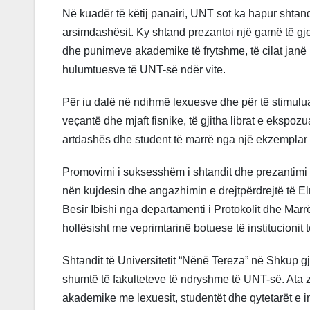
Në kuadër të këtij panairi, UNT sot ka hapur shtandi
arsimdashësit. Ky shtand prezantoi një gamë të gje
dhe punimeve akademike të frytshme, të cilat janë
hulumtuesve të UNT-së ndër vite.
Për iu dalë në ndihmë lexuesve dhe për të stimuluar
veçantë dhe mjaft fisnike, të gjitha librat e ekspoz
artdashës dhe student të marrë nga një ekzemplar f
Promovimi i suksesshëm i shtandit dhe prezantimi 
nën kujdesin dhe angazhimin e drejtpërdrejtë të El
Besir Ibishi nga departamenti i Protokolit dhe Marr
hollësisht me veprimtarinë botuese të institucionit 
Shtandit të Universitetit “Nënë Tereza” në Shkup gj
shumtë të fakulteteve të ndryshme të UNT-së. Ata
akademike me lexuesit, studentët dhe qytetarët e i