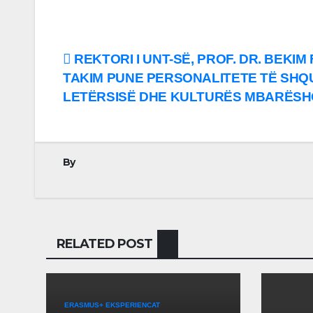
Lëvizje
REKTORI I UNT-SË, PROF. DR. BEKIM
TAKIM PUNE PERSONALITETE TË SHQ
te
LETËRSISË DHE KULTURËS MBARËSH
postimet
By
RELATED POST
ERASMUS+ EKSPERIENCAT