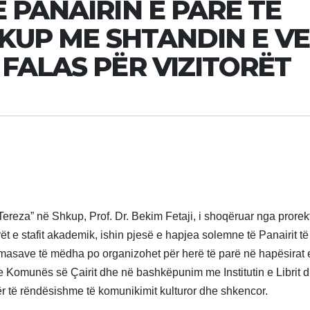
 PANAIRIN E PARË TË
HKUP ME SHTANDIN E V
FALAS PËR VIZITORËT
 Tereza” në Shkup, Prof. Dr. Bekim Fetaji, i shoqëruar nga prorek
rët e stafit akademik, ishin pjesë e hapjea solemne të Panairit të 
masave të mëdha po organizohet për herë të parë në hapësirat 
 Komunës së Çairit dhe në bashkëpunim me Institutin e Librit 
ër të rëndësishme të komunikimit kulturor dhe shkencor.