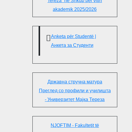
Tereza“ në Shkup për vitin
akademik 2025/2026
Anketa për Studentë |
Анкета за Студенти
Државна стручна матура
Преглед со профили и училишта
- Универзитет Мајка Тереза
NJOFTIM - Fakultetit të