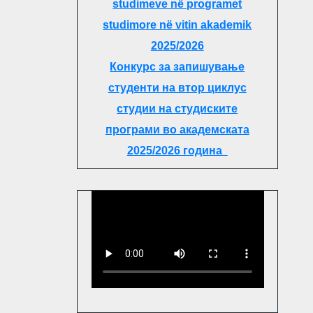
studimeve në programet
studimore në vitin akademik
2025/2026
Конкурс за запишување
студенти на втор циклус
студии на студиските
програми во академската
2025/2026 година