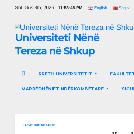
Skip
Sht. Gus 8th, 2026
11:53:49 PM
English
Shqip
to
content
Universiteti Nënë
Tereza në Shkup
RRETH UNIVERSITETIT
FAKULTE
MARRËDHËNIET NDËRKOMBËTARE
SIGU
LAJME DHE NGJARJE