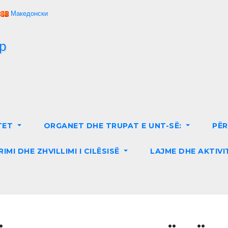
Македонски
TET
ORGANET DHE TRUPAT E UNT-SË:
PË
RIMI DHE ZHVILLIMI I CILËSISË
LAJME DHE AKTIVI