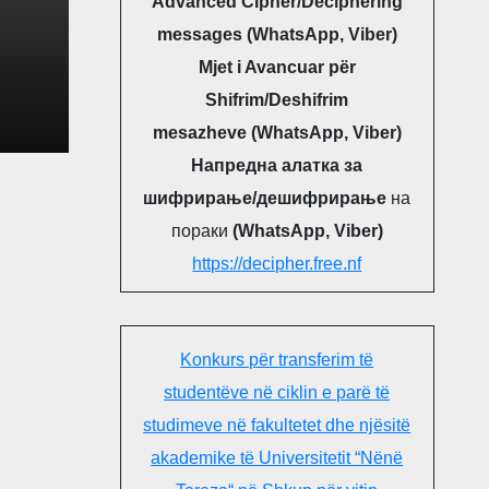
Advanced Cipher/Deciphering
messages (WhatsApp, Viber)
Mjet i Avancuar për
Shifrim/Deshifrim
mesazheve (WhatsApp, Viber)
Напредна алатка за
шифрирање/дешифрирање
на
пораки
(WhatsApp, Viber)
https://decipher.free.nf
Konkurs për transferim të
studentëve në ciklin e parë të
studimeve në fakultetet dhe njësitë
akademike të Universitetit “Nënë