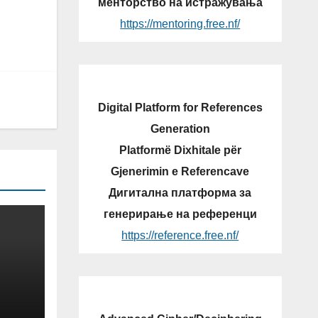
менторство на истражувања
https://mentoring.free.nf/
Digital Platform for References
Generation
Platformë Dixhitale për
Gjenerimin e Referencave
Дигитална платформа за
генерирање на референци
https://reference.free.nf/