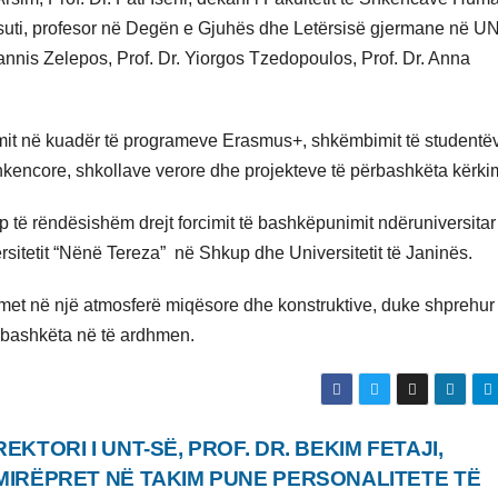
Maksuti, profesor në Degën e Gjuhës dhe Letërsisë gjermane në UN
oannis Zelepos, Prof. Dr. Yiorgos Tzedopoulos, Prof. Dr. Anna
mit në kuadër të programeve Erasmus+, shkëmbimit të studentë
shkencore, shkollave verore dhe projekteve të përbashkëta kërki
 të rëndësishëm drejt forcimit të bashkëpunimit ndëruniversita
versitetit “Nënë Tereza” në Shkup dhe Universitetit të Janinës.
met në një atmosferë miqësore dhe konstruktive, duke shprehur
ërbashkëta në të ardhmen.
REKTORI I UNT-SË, PROF. DR. BEKIM FETAJI,
MIRËPRET NË TAKIM PUNE PERSONALITETE TË