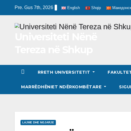
Skip
Pre. Gus 7th, 2026
English
Shqip
Македонс
to
content
Universiteti Nënë
Tereza në Shkup
RRETH UNIVERSITETIT
FAKULTE
MARRËDHËNIET NDËRKOMBËTARE
SIGU
LAJME DHE NGJARJE