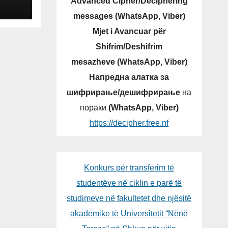
Advanced Cipher/Deciphering
messages (WhatsApp, Viber)
Mjet i Avancuar për
Shifrim/Deshifrim
mesazheve (WhatsApp, Viber)
Напредна алатка за
шифрирање/дешифрирање
на
пораки
(WhatsApp, Viber)
https://decipher.free.nf
Konkurs për transferim të
studentëve në ciklin e parë të
studimeve në fakultetet dhe njësitë
akademike të Universitetit “Nënë