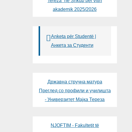
Tereza“ në Shkup për vitin
akademik 2025/2026
Anketa për Studentë |
Анкета за Студенти
Државна стручна матура
Преглед со профили и училишта
- Универзитет Мајка Тереза
NJOFTIM - Fakultetit të