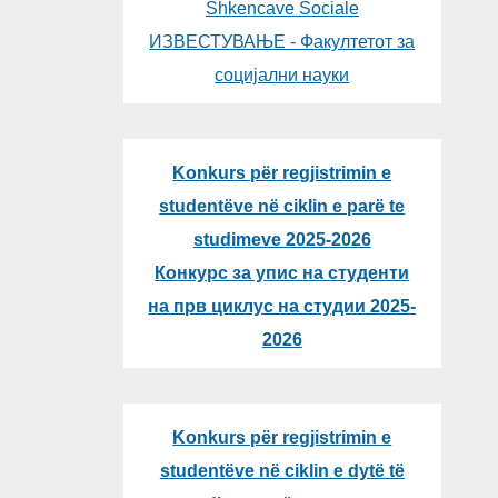
Shkencave Sociale
ИЗВЕСТУВАЊЕ - Факултетот за
социјални науки
Konkurs për regjistrimin e
studentëve në ciklin e parë te
studimeve 2025-2026
Конкурс за упис на студенти
на прв циклус на студии 2025-
2026
Konkurs për regjistrimin e
studentëve në ciklin e dytë të