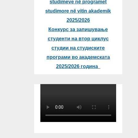
studimeve në programet
studimore në vitin akademik
2025/2026
Конкурс за запишување
студенти на втор циклус
студии на студиските
програми во академската
2025/2026 година