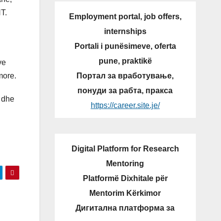
T.
Employment portal, job offers,
internships
Portali i punësimeve, oferta
pune, praktikë
ve
Портал за вработување,
more.
понуди за рабта, пракса
r dhe
https://career.site.je/
Digital Platform for Research
Mentoring
Platformë Dixhitale për
Mentorim Kërkimor
Дигитална платформа за