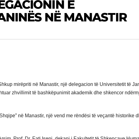
EGACIONIN E
JANINËS NË MANASTIR
kup mirëpriti në Manastir, një delegacion të Universitetit të Ja
ushtuar zhvillimit të bashkëpunimit akademik dhe shkencor ndërm
 Shqipe” në Manastir, një vend me rëndësi të veçantë historike 
rsim, Prof. Dr. Fati Iseni, dekani i Fakultetit të Shkencave Hum