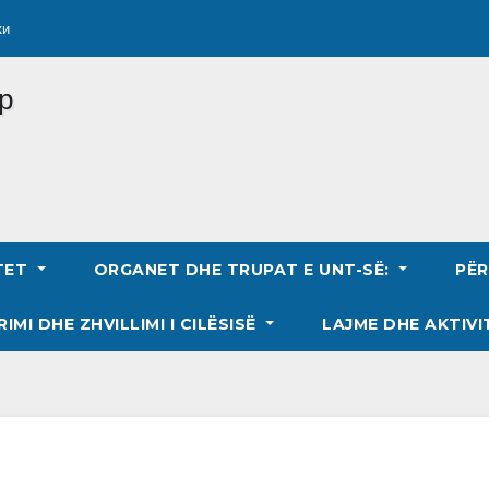
ки
TET
ORGANET DHE TRUPAT E UNT-SË:
PË
RIMI DHE ZHVILLIMI I CILËSISË
LAJME DHE AKTIVI