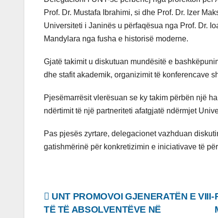
Prof. Dr. Mustafa Ibrahimi, si dhe Prof. Dr. Izer 
Universiteti i Janinës u përfaqësua nga Prof. Dr. I
Mandylara nga fusha e historisë moderne.
Gjatë takimit u diskutuan mundësitë e bashkëpuni
dhe stafit akademik, organizimit të konferencave 
Pjesëmarrësit vlerësuan se ky takim përbën një hap
ndërtimit të një partneriteti afatgjatë ndërmjet Uni
Pas pjesës zyrtare, delegacionet vazhduan diskuti
gatishmërinë për konkretizimin e iniciativave të p
Lëvizje
UNT PROMOVOI GJENERATËN E VIII-
TË TË ABSOLVENTËVE NË