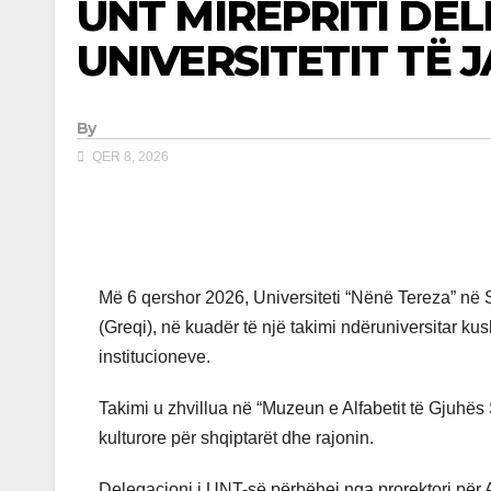
UNT MIRËPRITI DEL
UNIVERSITETIT TË 
By
QER 8, 2026
Më 6 qershor 2026, Universiteti “Nënë Tereza” në Sh
(Greqi), në kuadër të një takimi ndëruniversitar k
institucioneve.
Takimi u zhvillua në “Muzeun e Alfabetit të Gjuhës
kulturore për shqiptarët dhe rajonin.
Delegacioni i UNT-së përbëhej nga prorektori për A