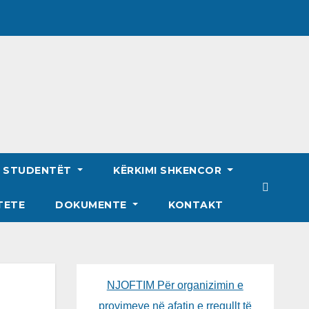
R STUDENTËT
KËRKIMI SHKENCOR
TETE
DOKUMENTE
KONTAKT
NJOFTIM Për organizimin e
provimeve në afatin e rregullt të