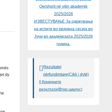
Qershorit në vitin akademik
2025/2026
ИЗВЕСТУВАЊЕ За одржување
на испити во редовна сесија во
Јуни во академската 2025/2026
година.
Rezultatet
ninës
përfundimtare(Cikli i dytë)
jet dy
|| Конечните
резултати(Втор циклус)
dhe
ane,