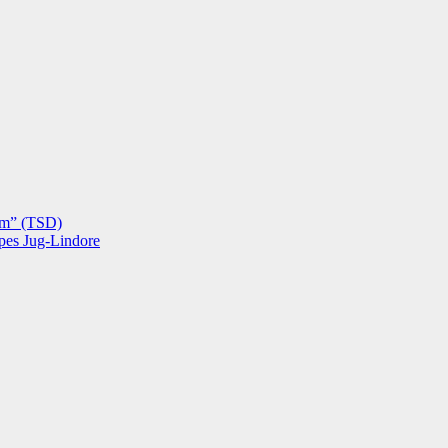
hëm” (TSD)
opes Jug-Lindore