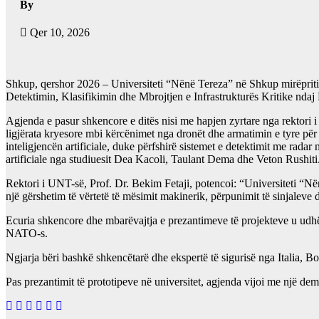
By
Qer 10, 2026
Shkup, qershor 2026 – Universiteti “Nënë Tereza” në Shkup mirëpriti 
Detektimin, Klasifikimin dhe Mbrojtjen e Infrastrukturës Kritike nda
Agjenda e pasur shkencore e ditës nisi me hapjen zyrtare nga rektori i
ligjërata kryesore mbi kërcënimet nga dronët dhe armatimin e tyre për
inteligjencën artificiale, duke përfshirë sistemet e detektimit me rad
artificiale nga studiuesit Dea Kacoli, Taulant Dema dhe Veton Rushiti
Rektori i UNT-së, Prof. Dr. Bekim Fetaji, potencoi: “Universiteti “Në
një gërshetim të vërtetë të mësimit makinerik, përpunimit të sinjaleve
Ecuria shkencore dhe mbarëvajtja e prezantimeve të projekteve u udhë
NATO-s.
Ngjarja bëri bashkë shkencëtarë dhe ekspertë të sigurisë nga Italia, 
Pas prezantimit të prototipeve në universitet, agjenda vijoi me një de