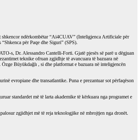
tit shkencor ndërkombëtar “Ai4CUAV” (Inteligjenca Artificiale për
-s “Shkenca për Paqe dhe Siguri” (SPS).
NATO-s, Dr. Alessandro Cantelli-Forti. Gjatë pjesës së parë u dëgjuan
ezantimet teknike ofruan zgjidhje të avancuara të bazuara në
r. Özge Büyükdağlı , si dhe platformat e bazuara në inteligjencën
urinë evropiane dhe transatlantike. Puna e prezantuar sot përfaqëson
uruar standardet më të larta akademike të kërkuara nga programet e
alosur zgjidhjet më të reja teknologjike në mbrojtjen nga dronët.