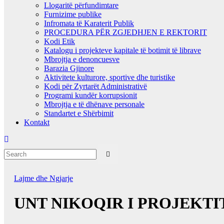
Llogaritë përfundimtare
Furnizime publike
Infromata të Karaterit Publik
PROCEDURA PËR ZGJEDHJEN E REKTORIT
Kodi Etik
Katalogu i projekteve kapitale të botimit të librave
Mbrojtja e denoncuesve
Barazia Gjinore
Aktivitete kulturore, sportive dhe turistike
Kodi për Zyrtarët Administrativë
Programi kundër korrupsionit
Mbrojtja e të dhënave personale
Standartet e Shërbimit
Kontakt
Lajme dhe Ngjarje
UNT NIKOQIR I PROJEKTIT