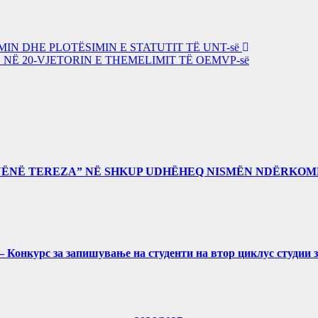
N DHE PLOTËSIMIN E STATUTIT TË UNT-së
SË NË 20-VJETORIN E THEMELIMIT TË OEMVP-së
“NËNË TEREZA” NË SHKUP UDHËHEQ NISMËN NDËRKOM
027 – Конкурс за запишување на студенти на втор циклус студии 