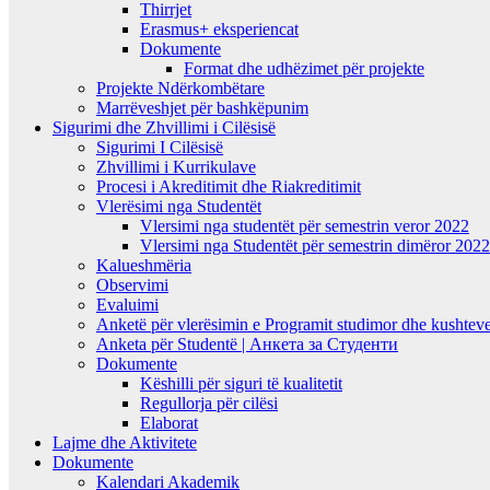
Thirrjet
Erasmus+ eksperiencat
Dokumente
Format dhe udhëzimet për projekte
Projekte Ndërkombëtare
Marrëveshjet për bashkëpunim
Sigurimi dhe Zhvillimi i Cilësisë
Sigurimi I Cilësisë
Zhvillimi i Kurrikulave
Procesi i Akreditimit dhe Riakreditimit
Vlerësimi nga Studentët
Vlersimi nga studentët për semestrin veror 2022
Vlersimi nga Studentët për semestrin dimëror 202
Kalueshmëria
Observimi
Evaluimi
Anketë për vlerësimin e Programit studimor dhe kushteve
Anketa për Studentë | Анкета за Студенти
Dokumente
Këshilli për siguri të kualitetit
Regullorja për cilësi
Elaborat
Lajme dhe Aktivitete
Dokumente
Kalendari Akademik