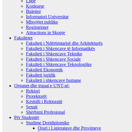
Ligje
Konkurse
Buletini
Informatori Universitar
Mbrojtjet publike
Regjistrimet
Attractions in Skopje
Fakultetet
Fakulteti i Ndërtimtarisë dhe Arkitekturës
Fakulteti i Shkencave të Informatikës
Fakulteti i Shkencave Teknike
Fakulteti i Shkencave Sociale
Fakulteti i Shkencave Teknologjike
Fakulteti Ekonomik
Fakulteti juridik
Fakulteti i shkencave humane
Organet dhe trupat e UNT-së:
Rektori
Prorektorët
Këshilli i Rektoratit
Senati
Shërbimi Profesional
Për Studentët
Studime Deridiplomike
Orari i Ligjeratave dhe Provimeve