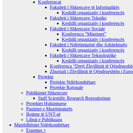
Konferencat
Fakulteti i Shkencave të Informatikës
Keshilli organizativ i konferencës
Fakulteti i Shkencave Teknike
Keshilli organizativ i konferencës
Fakulteti i Shkencave Sociale
Konferenca “Migrimet”
Keshilli organizativ i konferencës
Fakulteti i Ndërtimtarisë dhe Arkitekturës
Keshilli organizativ i konferencës
Fakulteti i Shkencave Teknologjike
Keshilli organizativ i konferencës
Konferenca “Drejt Zhvillimit të Qëndrues
Zhurnali i Zhvillimit të Qëndrueshëm i Eur
Projekte
Projekte Ndërkombëtare
Projekte Rajonale
Publikimet Shkencore
Staff Scientific Research Repositorium
Projektet Hulumtuese
Punimet e Magjistraturës
Botime të UNT-së
Librat e Publikuara
Marrëdhëniet Ndërkombëtare
Erasmus +