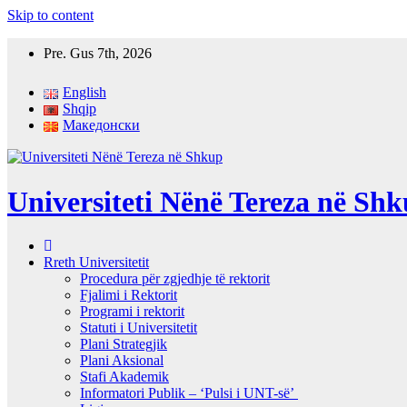
Skip to content
Pre. Gus 7th, 2026
English
Shqip
Македонски
Universiteti Nënë Tereza në Sh
Rreth Universitetit
Procedura për zgjedhje të rektorit
Fjalimi i Rektorit
Programi i rektorit
Statuti i Universitetit
Plani Strategjik
Plani Aksional
Stafi Akademik
Informatori Publik – ‘Pulsi i UNT-së’