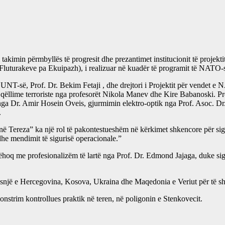
takimin përmbyllës të progresit dhe prezantimet institucionit të projek
j Fluturakeve pa Ekuipazh), i realizuar në kuadër të programit të NATO
 UNT-së, Prof. Dr. Bekim Fetaji , dhe drejtori i Projektit për vendet e 
 qëllime terroriste nga profesorët Nikola Manev dhe Kire Babanoski. Pr
ar nga Dr. Amir Hosein Oveis, gjurmimin elektro-optik nga Prof. Asoc. D
.
në Tereza” ka një rol të pakontestueshëm në kërkimet shkencore për sig
 dhe mendimit të sigurisë operacionale.”
hoq me profesionalizëm të lartë nga Prof. Dr. Edmond Jajaga, duke sig
Bosnjë e Hercegovina, Kosova, Ukraina dhe Maqedonia e Veriut për të shp
monstrim kontrollues praktik në teren, në poligonin e Stenkovecit.