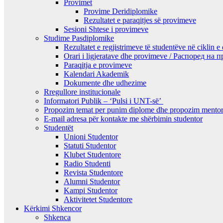
Provimet
Provime Deridiplomike
Rezultatet e paraqitjes së provimeve
Sesioni Shtese i provimeve
Studime Pasdiplomike
Rezultatet e regjistrimeve të studentëve në ciklin e
Orari i ligjeratave dhe provimeve / Распоред на
Paraqitja e provimeve
Kalendari Akademik
Dokumente dhe udhezime
Rregullore institucionale
Informatori Publik – ‘Pulsi i UNT-së’
Propozim temat per punim diplome dhe propozim mentor
E-mail adresa për kontakte me shërbimin studentor
Studentët
Unioni Studentor
Statuti Studentor
Klubet Studentore
Radio Studenti
Revista Studentore
Alumni Studentor
Kampi Studentor
Aktivitetet Studentore
Kërkimi Shkencor
Shkenca