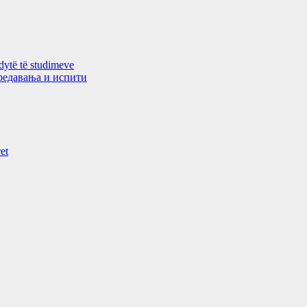
 dytë të studimeve
 предавањa и испити
et