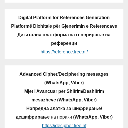
Digital Platform for References Generation
Platformë Dixhitale për Gjenerimin e Referencave
Дигитална платформа за генерирање на
референци
https://reference.free.nf/
Advanced Cipher/Deciphering messages
(WhatsApp, Viber)
Mjet i Avancuar për Shifrim/Deshifrim
mesazheve (WhatsApp, Viber)
Напредна алатка за шифрирање/
дешифрирање
на пораки
(WhatsApp, Viber)
https://decipher.free.nf