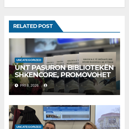
RELATED POST
UNCATEGORIZED
UNT PASURON BIBLIOTEKËN
SHKENCORE, PROMOVOHET
LIBRI SHKENCAT E TË
PRI 8, 2026
DHËNAVE, NGA PROF. DR.
BEKIM FETAJI
UNCATEGORIZED