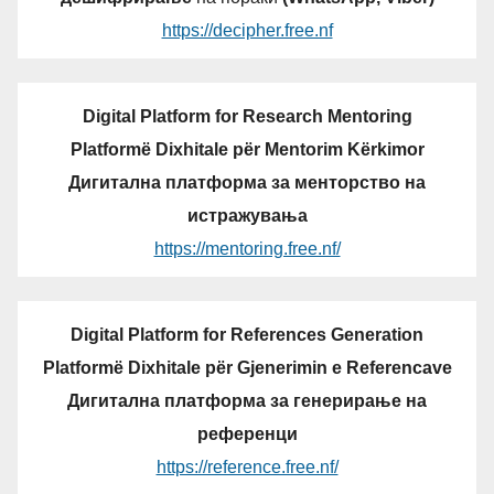
https://decipher.free.nf
Digital Platform for Research Mentoring
Platformë Dixhitale për Mentorim Kërkimor
Дигитална платформа за менторство на
истражувања
https://mentoring.free.nf/
Digital Platform for References Generation
Platformë Dixhitale për Gjenerimin e Referencave
Дигитална платформа за генерирање на
референци
https://reference.free.nf/