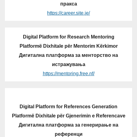
пракса
https://career.site.je/
Digital Platform for Research Mentoring
Platformë Dixhitale për Mentorim Kërkimor
Дигитална платформа за менторство на
истражувања
https://mentoring.free.nf/
Digital Platform for References Generation
Platformë Dixhitale për Gjenerimin e Referencave
Дигитална платформа за генерирање на
референци