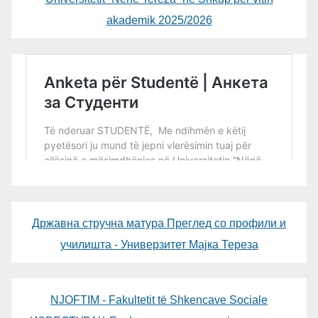
akademik 2025/2026
Државна стручна матура Преглед со профили и
училишта - Универзитет Мајка Тереза
NJOFTIM - Fakultetit të Shkencave Sociale