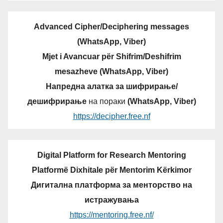
Advanced Cipher/Deciphering messages
(WhatsApp, Viber)
Mjet i Avancuar për Shifrim/Deshifrim
mesazheve (WhatsApp, Viber)
Напредна алатка за шифрирање/
дешифрирање
на пораки
(WhatsApp, Viber)
https://decipher.free.nf
Digital Platform for Research Mentoring
Platformë Dixhitale për Mentorim Kërkimor
Дигитална платформа за менторство на
истражувања
https://mentoring.free.nf/