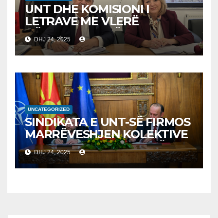
UNT DHE KOMISIONI I
LETRAVE ME VLERË
NËNSHKRUAJNË
DHJ 24, 2025
MEMORANDUM
BASHKËPUNIMI PËR
AVANCIMIN E EDUKIMIT
FINANCIAR
UNCATEGORIZED
SINDIKATA E UNT-SË FIRMOS
MARRËVESHJEN KOLEKTIVE
ME KUVENDIN E RMV-SË
DHJ 24, 2025