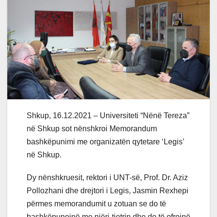
Shkup, 16.12.2021 – Universiteti “Nënë Tereza”
në Shkup sot nënshkroi Memorandum
bashkëpunimi me organizatën qytetare ‘Legis’
në Shkup.
Dy nënshkruesit, rektori i UNT-së, Prof. Dr. Aziz
Pollozhani dhe drejtori i Legis, Jasmin Rexhepi
përmes memorandumit u zotuan se do të
bashkëpunojnë me njëri-tjetrin dhe do të ofrojnë