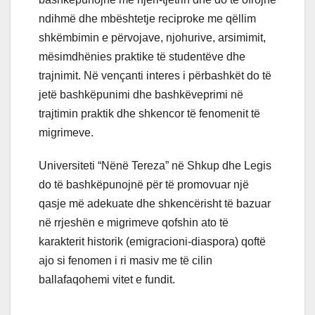
ndihmë dhe mbështetje reciproke me qëllim
shkëmbimin e përvojave, njohurive, arsimimit,
mësimdhënies praktike të studentëve dhe
trajnimit. Në vençanti interes i përbashkët do të
jetë bashkëpunimi dhe bashkëveprimi në
trajtimin praktik dhe shkencor të fenomenit të
migrimeve.
Universiteti “Nënë Tereza” në Shkup dhe Legis
do të bashkëpunojnë për të promovuar një
qasje më adekuate dhe shkencërisht të bazuar
në rrjeshën e migrimeve qofshin ato të
karakterit historik (emigracioni-diaspora) qoftë
ajo si fenomen i ri masiv me të cilin
ballafaqohemi vitet e fundit.