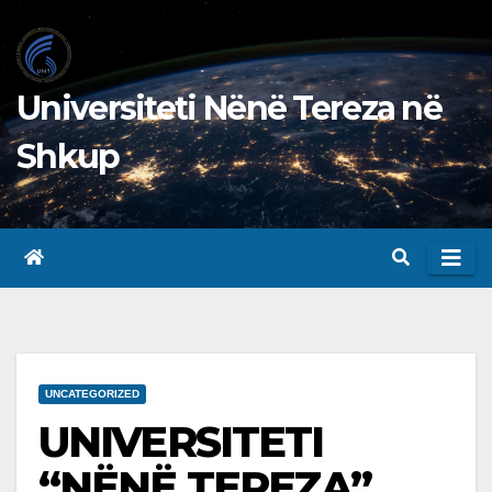
Skip
to
content
Universiteti Nënë Tereza në
Shkup
UNCATEGORIZED
UNIVERSITETI
“NËNË TEREZA”