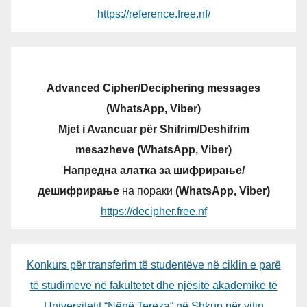
https://reference.free.nf/
Advanced Cipher/Deciphering messages
(WhatsApp, Viber)
Mjet i Avancuar për Shifrim/Deshifrim
mesazheve (WhatsApp, Viber)
Напредна алатка за шифрирање/
дешифрирање
на пораки
(WhatsApp, Viber)
https://decipher.free.nf
Konkurs për transferim të studentëve në ciklin e parë
të studimeve në fakultetet dhe njësitë akademike të
Universitetit “Nënë Tereza“ në Shkup për vitin