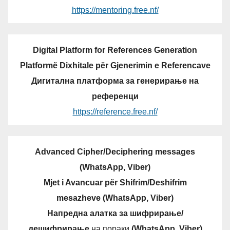
https://mentoring.free.nf/
Digital Platform for References Generation
Platformë Dixhitale për Gjenerimin e Referencave
Дигитална платформа за генерирање на
референци
https://reference.free.nf/
Advanced Cipher/Deciphering messages
(WhatsApp, Viber)
Mjet i Avancuar për Shifrim/Deshifrim
mesazheve (WhatsApp, Viber)
Напредна алатка за шифрирање/
дешифрирање
на пораки
(WhatsApp, Viber)