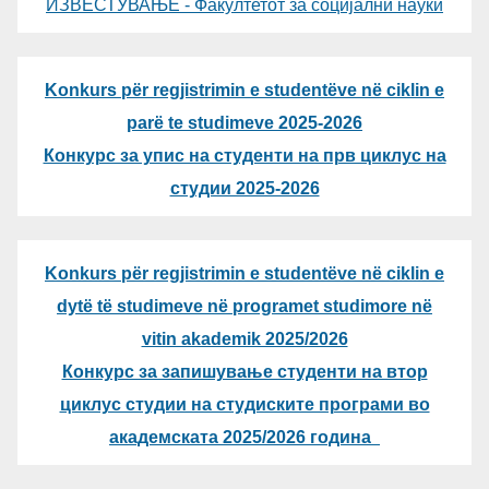
ИЗВЕСТУВАЊЕ - Факултетот за социјални науки
Konkurs për regjistrimin e studentëve në ciklin e
parë te studimeve 2025-2026
Конкурс за упис на студенти на прв циклус на
студии 2025-2026
Konkurs për regjistrimin e studentëve në ciklin e
dytë të studimeve në programet studimore në
vitin akademik 2025/2026
Конкурс за запишување студенти на втор
циклус студии на студиските програми во
академската 2025/2026 година