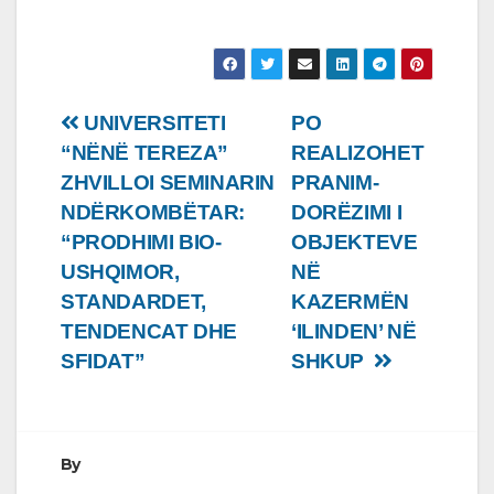
Lëvizje
UNIVERSITETI
PO
“NËNË TEREZA”
REALIZOHET
te
ZHVILLOI SEMINARIN
PRANIM-
postimet
NDËRKOMBËTAR:
DORËZIMI I
“PRODHIMI BIO-
OBJEKTEVE
USHQIMOR,
NË
STANDARDET,
KAZERMËN
TENDENCAT DHE
‘ILINDEN’ NË
SFIDAT”
SHKUP
By