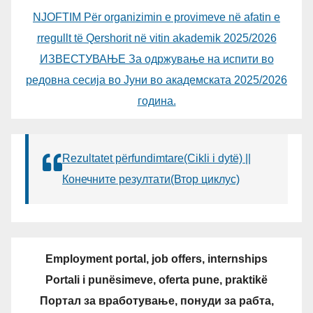
NJOFTIM Për organizimin e provimeve në afatin e
rregullt të Qershorit në vitin akademik 2025/2026
ИЗВЕСТУВАЊЕ За одржување на испити во
редовна сесија во Јуни во академската 2025/2026
година.
Rezultatet përfundimtare(Cikli i dytë) ||
Конечните резултати(Втор циклус)
Employment portal, job offers, internships
Portali i punësimeve, oferta pune, praktikë
Портал за вработување, понуди за рабта,