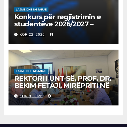
LAJME DHE NGJARJE
Konkurs për regjistrimin e
studentëve 2026/2027 –
Конкурс за запишување на
KOR 22, 2026
студенти за 2026/2027
LAJME DHE NGJARJE
REKTORI I UNT-SË, PROF. DR.
BEKIM FETAJI, MIRËPRITI NË
TAKIM ZYRTAR DREJTORIN E
KOR 9, 2026
SH.A MEPSO, DR. BURIM
LATIFIN