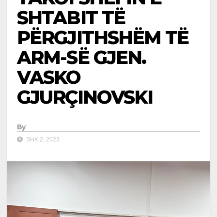
SHTABIT TË
PËRGJITHSHËM TË
ARM-SË GJEN.
VASKO
GJURÇINOVSKI
By
SHK 2, 2023