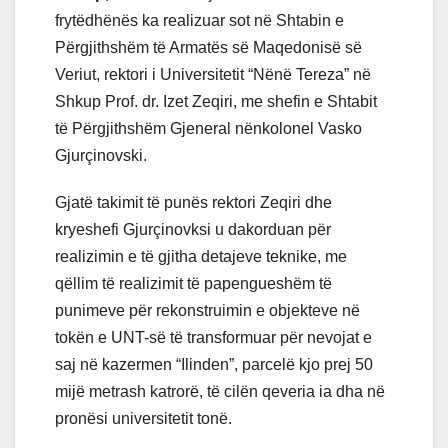
frytëdhënës ka realizuar sot në Shtabin e
Përgjithshëm të Armatës së Maqedonisë së
Veriut, rektori i Universitetit “Nënë Tereza” në
Shkup Prof. dr. Izet Zeqiri, me shefin e Shtabit
të Përgjithshëm Gjeneral nënkolonel Vasko
Gjurçinovski.
Gjatë takimit të punës rektori Zeqiri dhe
kryeshefi Gjurçinovksi u dakorduan për
realizimin e të gjitha detajeve teknike, me
qëllim të realizimit të papengueshëm të
punimeve për rekonstruimin e objekteve në
tokën e UNT-së të transformuar për nevojat e
saj në kazermen “Ilinden”, parcelë kjo prej 50
mijë metrash katrorë, të cilën qeveria ia dha në
pronësi universitetit tonë.