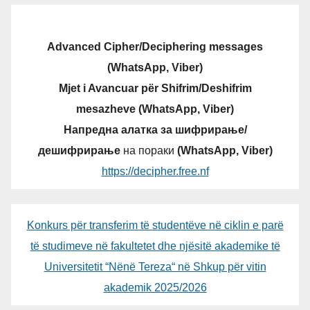
Advanced Cipher/Deciphering messages
(WhatsApp, Viber)
Mjet i Avancuar për Shifrim/Deshifrim
mesazheve (WhatsApp, Viber)
Напредна алатка за шифрирање/
дешифрирање
на пораки
(WhatsApp, Viber)
https://decipher.free.nf
Konkurs për transferim të studentëve në ciklin e parë
të studimeve në fakultetet dhe njësitë akademike të
Universitetit “Nënë Tereza“ në Shkup për vitin
akademik 2025/2026