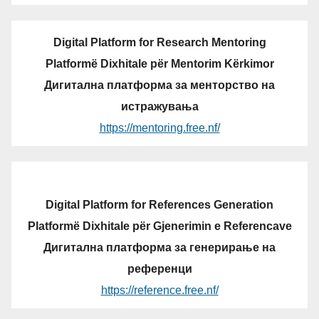
Digital Platform for Research Mentoring
Platformë Dixhitale për Mentorim Kërkimor
Дигитална платформа за менторство на
истражувања
https://mentoring.free.nf/
Digital Platform for References Generation
Platformë Dixhitale për Gjenerimin e Referencave
Дигитална платформа за генерирање на
референци
https://reference.free.nf/