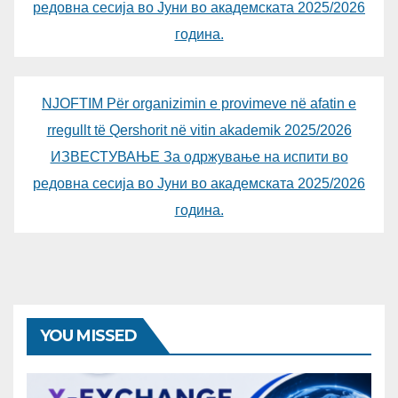
редовна сесија во Јуни во академската 2025/2026
година.
NJOFTIM Për organizimin e provimeve në afatin e
rregullt të Qershorit në vitin akademik 2025/2026
ИЗВЕСТУВАЊЕ За одржување на испити во
редовна сесија во Јуни во академската 2025/2026
година.
YOU MISSED