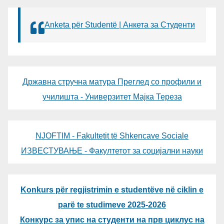
Anketa për Studentë | Анкета за Студенти
Државна стручна матура Преглед со профили и
училишта - Универзитет Мајка Тереза
NJOFTIM - Fakultetit të Shkencave Sociale
ИЗВЕСТУВАЊЕ - Факултетот за социјални науки
Konkurs për regjistrimin e studentëve në ciklin e
parë te studimeve 2025-2026
Конкурс за упис на студенти на прв циклус на