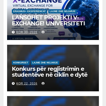
ERASMUS+ EKSPERIENCAT
LAJME DHE NGJARJE
LANSOHET PROJEKTI V-
EXCHANGE! UNIVERSITETI
“NËNË TEREZA” NË SHKUP
KOR 30, 2026
UDHËHEQ NISMËN
NDËRKOMBËTARE PËR
EDUKIMIN DIGJITAL DHE
QYTETARINË GLOBALE
KONKURSET
LAJME DHE NGJARJE
Konkurs për regjistrimin e
studentëve në ciklin e dytë
2026/2027 – Конкурс за
KOR 22, 2026
запишување на студенти
на втор циклус студии за
2026/2027