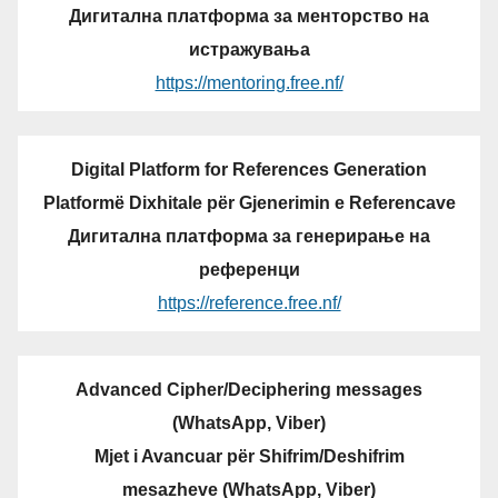
Дигитална платформа за менторство на
истражувања
https://mentoring.free.nf/
Digital Platform for References Generation
Platformë Dixhitale për Gjenerimin e Referencave
Дигитална платформа за генерирање на
референци
https://reference.free.nf/
Advanced Cipher/Deciphering messages
(WhatsApp, Viber)
Mjet i Avancuar për Shifrim/Deshifrim
mesazheve (WhatsApp, Viber)