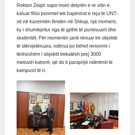
Rektori Zeqiri sapo morri detyrën e re vitin e
kaluar filloi punimet tek hapësirat e reja të UNT-
së në kazermën Ilinden në Shkup, një moment,
ky i shumëpritur nga të gjithë të punësuarit dhe
studentët. Për momentin janë rënuar tre objekte
të stërvjetëruara, ndërsa po bëhet renovimi i
tërësishëm i objektit trekatësh prej 3000
metrash katrorë, që do ti paraprijë ndërtimit të
kampusit të ri.