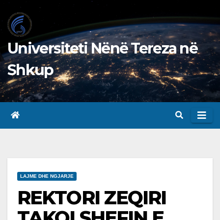
Skip
to
content
Universiteti Nënë Tereza në
Shkup
LAJME DHE NGJARJE
REKTORI ZEQIRI
TAKOI SHEFIN E