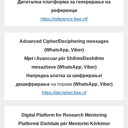
Дигитална платформа за генерирање на
референци
https://reference.free.nf/
Advanced Cipher/Deciphering messages
(WhatsApp, Viber)
Mjet i Avancuar për Shifrim/Deshifrim
mesazheve (WhatsApp, Viber)
Напредна алатка за шифрирање/
дешифрирање
на пораки
(WhatsApp, Viber)
https://decipher.free.nf
Digital Platform for Research Mentoring
Platformë Dixhitale për Mentorim Kërkimor