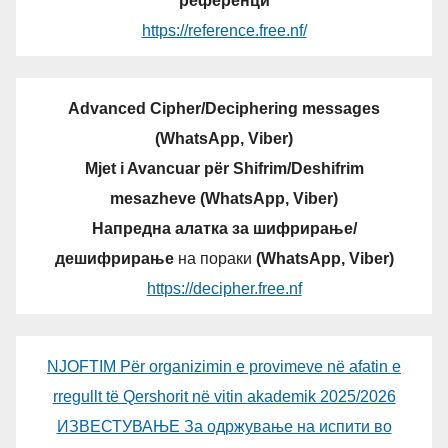
референци
https://reference.free.nf/
Advanced Cipher/Deciphering messages
(WhatsApp, Viber)
Mjet i Avancuar për Shifrim/Deshifrim
mesazheve (WhatsApp, Viber)
Напредна алатка за шифрирање/
дешифрирање
на пораки
(WhatsApp, Viber)
https://decipher.free.nf
NJOFTIM Për organizimin e provimeve në afatin e
rregullt të Qershorit në vitin akademik 2025/2026
ИЗВЕСТУВАЊЕ За одржување на испити во