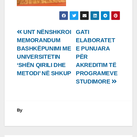
Lëvizje
UNT NËNSHKROI
GATI
MEMORANDUM
ELABORATET
te
BASHKËPUNIMI ME
E PUNUARA
postimet
UNIVERSITETIN
PËR
‘SHËN QIRILI DHE
AKREDITIM TË
METODI’ NË SHKUP
PROGRAMEVE
STUDIMORE
By