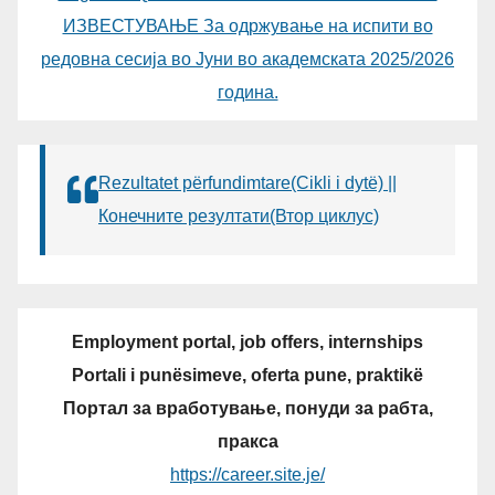
ИЗВЕСТУВАЊЕ За одржување на испити во
редовна сесија во Јуни во академската 2025/2026
година.
Rezultatet përfundimtare(Cikli i dytë) ||
Конечните резултати(Втор циклус)
Employment portal, job offers, internships
Portali i punësimeve, oferta pune, praktikë
Портал за вработување, понуди за рабта,
пракса
https://career.site.je/