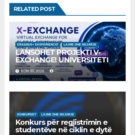
RELATED POST
ERASMUS+ EKSPERIENCAT
LAJME DHE NGJARJE
LANSOHET PROJEKTI V-
EXCHANGE! UNIVERSITETI
“NËNË TEREZA” NË SHKUP
KOR 30, 2026
UDHËHEQ NISMËN
NDËRKOMBËTARE PËR
EDUKIMIN DIGJITAL DHE
QYTETARINË GLOBALE
KONKURSET
LAJME DHE NGJARJE
Konkurs për regjistrimin e
studentëve në ciklin e dytë