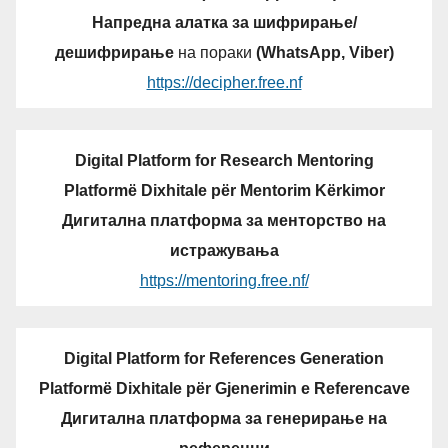
Напредна алатка за шифрирање/
дешифрирање
на пораки
(WhatsApp, Viber)
https://decipher.free.nf
Digital Platform for Research Mentoring
Platformë Dixhitale për Mentorim Kërkimor
Дигитална платформа за менторство на
истражувања
https://mentoring.free.nf/
Digital Platform for References Generation
Platformë Dixhitale për Gjenerimin e Referencave
Дигитална платформа за генерирање на