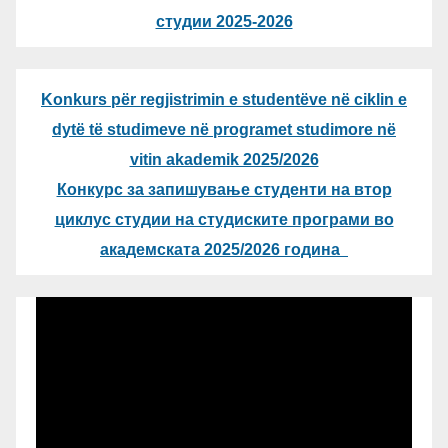
студии 2025-2026
Konkurs për regjistrimin e studentëve në ciklin e
dytë të studimeve në programet studimore në
vitin akademik 2025/2026
Конкурс за запишување студенти на втор
циклус студии на студиските програми во
академската 2025/2026 година