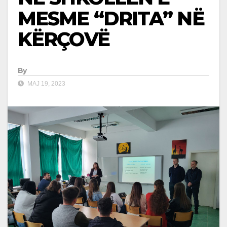
MESME “DRITA” NË
KËRÇOVË
By
MAJ 19, 2023