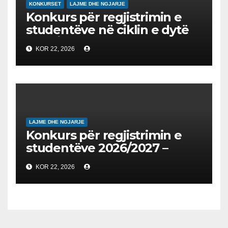
KONKURSET
LAJME DHE NGJARJE
Konkurs për regjistrimin e
studentëve në ciklin e dytë
2026/2027 – Конкурс за
KOR 22, 2026
запишување на студенти
на втор циклус студии за
2026/2027
LAJME DHE NGJARJE
Konkurs për regjistrimin e
studentëve 2026/2027 –
Конкурс за запишување на
KOR 22, 2026
студенти за 2026/2027