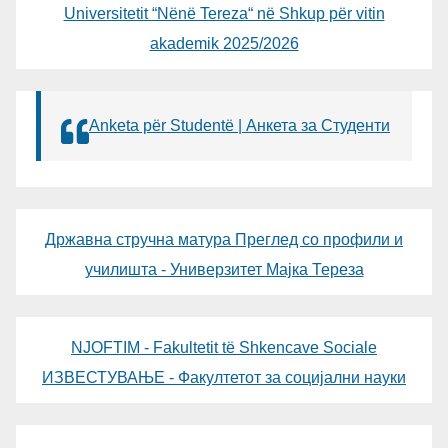
Universitetit “Nënë Tereza“ në Shkup për vitin
akademik 2025/2026
Anketa për Studentë | Анкета за Студенти
Државна стручна матура Преглед со профили и
училишта - Универзитет Мајка Тереза
NJOFTIM - Fakultetit të Shkencave Sociale
ИЗВЕСТУВАЊЕ - Факултетот за социјални науки