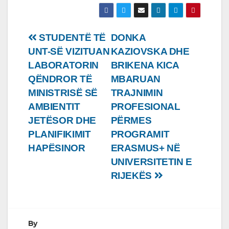
Lëvizje
STUDENTË TË
DONKA
UNT-SË VIZITUAN
KAZIOVSKA DHE
te
LABORATORIN
BRIKENA KICA
postimet
QËNDROR TЁ
MBARUAN
MINISTRISЁ SЁ
TRAJNIMIN
AMBIENTIT
PROFESIONAL
JETЁSOR DHE
PËRMES
PLANIFIKIMIT
PROGRAMIT
HAPЁSINOR
ERASMUS+ NË
UNIVERSITETIN E
RIJEKËS
By