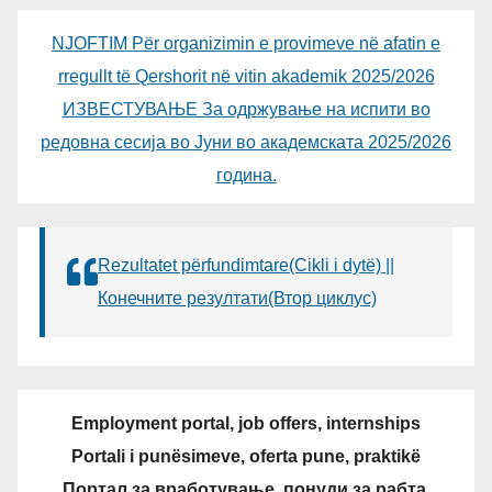
NJOFTIM Për organizimin e provimeve në afatin e
rregullt të Qershorit në vitin akademik 2025/2026
ИЗВЕСТУВАЊЕ За одржување на испити во
редовна сесија во Јуни во академската 2025/2026
година.
Rezultatet përfundimtare(Cikli i dytë) ||
Конечните резултати(Втор циклус)
Employment portal, job offers, internships
Portali i punësimeve, oferta pune, praktikë
Портал за вработување, понуди за рабта,