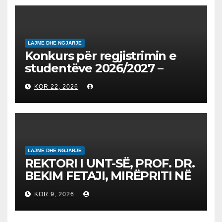
2026/2027
LAJME DHE NGJARJE
Konkurs për regjistrimin e
studentëve 2026/2027 –
Конкурс за запишување на
KOR 22, 2026
студенти за 2026/2027
LAJME DHE NGJARJE
REKTORI I UNT-SË, PROF. DR.
BEKIM FETAJI, MIRËPRITI NË
TAKIM ZYRTAR DREJTORIN E
KOR 9, 2026
SH.A MEPSO, DR. BURIM
LATIFIN