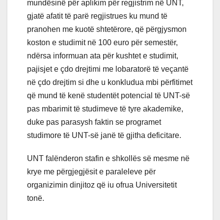
mundësinë për aplikim për regjistrim në UNT,
gjatë afatit të parë regjistrues ku mund të
pranohen me kuotë shtetërore, që përgjysmon
koston e studimit në 100 euro për semestër,
ndërsa informuan ata për kushtet e studimit,
pajisjet e çdo drejtimi me lobaratorë të veçantë
në çdo drejtim si dhe u konkludua mbi përfitimet
që mund të kenë studentët potencial të UNT-së
pas mbarimit të studimeve të tyre akademike,
duke pas parasysh faktin se programet
studimore të UNT-së janë të gjitha deficitare.
UNT falënderon stafin e shkollës së mesme në
krye me përgjegjësit e paraleleve për
organizimin dinjitoz që iu ofrua Universitetit
tonë.