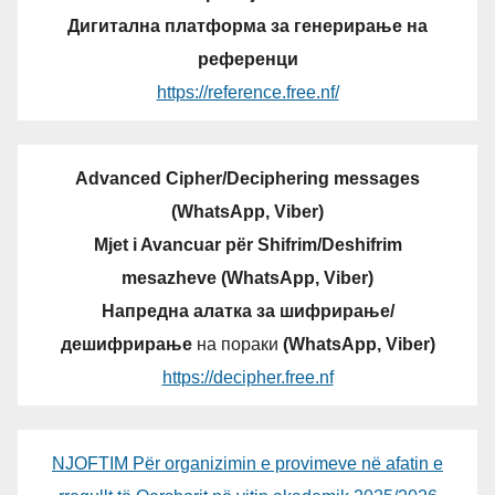
Дигитална платформа за генерирање на
референци
https://reference.free.nf/
Advanced Cipher/Deciphering messages
(WhatsApp, Viber)
Mjet i Avancuar për Shifrim/Deshifrim
mesazheve (WhatsApp, Viber)
Напредна алатка за шифрирање/
дешифрирање
на пораки
(WhatsApp, Viber)
https://decipher.free.nf
NJOFTIM Për organizimin e provimeve në afatin e