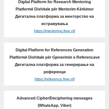
Digital Platform for Research Mentoring
Platformë Dixhitale për Mentorim Kërkimor
Дигитална платформа за менторство на
истражувања
https://mentoring.free.nf/
Digital Platform for References Generation
Platformë Dixhitale për Gjenerimin e Referencave
Дигитална платформа за генерирање на
референци
https://reference.free.nf/
Advanced Cipher/Deciphering messages
(WhatsApp, Viber)