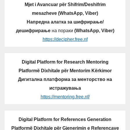
Mjet i Avancuar për Shifrim/Deshifrim
mesazheve (WhatsApp, Viber)
Напредна алатка за шифрирање/
дешифрирање
на пораки
(WhatsApp, Viber)
https://decipher.free.nf
Digital Platform for Research Mentoring
Platformë Dixhitale për Mentorim Kërkimor
Дигитална платформа за менторство на
истражувања
https://mentoring.free.nf/
Digital Platform for References Generation
Platformë Dixhitale për Gjenerimin e Referencave