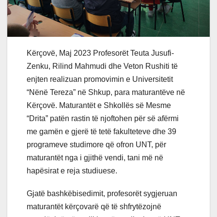
Kërçovë, Maj 2023 Profesorët Teuta Jusufi-
Zenku, Rilind Mahmudi dhe Veton Rushiti të
enjten realizuan promovimin e Universitetit
“Nënë Tereza” në Shkup, para maturantëve në
Kërçovë. Maturantët e Shkollës së Mesme
“Drita” patën rastin të njoftohen për së afërmi
me gamën e gjerë të tetë fakulteteve dhe 39
programeve studimore që ofron UNT, për
maturantët nga i gjithë vendi, tani më në
hapësirat e reja studiuese.
Gjatë bashkëbisedimit, profesorët sygjeruan
maturantët kërçovarë që të shfrytëzojnë