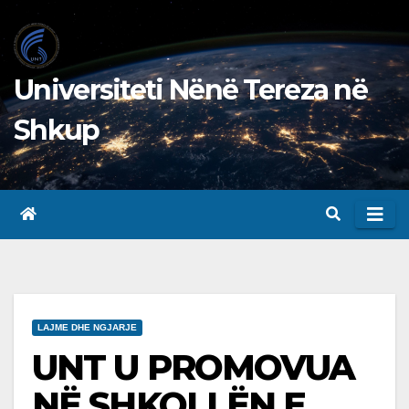
Skip
to
content
Universiteti Nënë Tereza në
Shkup
LAJME DHE NGJARJE
UNT U PROMOVUA
NË SHKOLLËN E