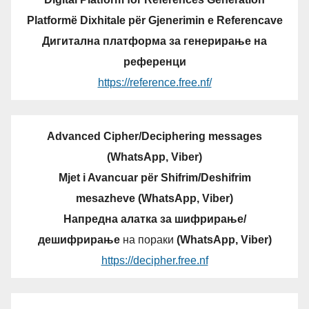
Platformë Dixhitale për Gjenerimin e Referencave
Дигитална платформа за генерирање на
референци
https://reference.free.nf/
Advanced Cipher/Deciphering messages
(WhatsApp, Viber)
Mjet i Avancuar për Shifrim/Deshifrim
mesazheve (WhatsApp, Viber)
Напредна алатка за шифрирање/
дешифрирање
на пораки
(WhatsApp, Viber)
https://decipher.free.nf