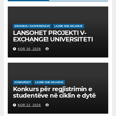
ERASMUS+ EKSPERIENCAT
LAJME DHE NGJARJE
LANSOHET PROJEKTI V-
EXCHANGE! UNIVERSITETI
“NËNË TEREZA” NË SHKUP
KOR 30, 2026
UDHËHEQ NISMËN
NDËRKOMBËTARE PËR
EDUKIMIN DIGJITAL DHE
QYTETARINË GLOBALE
KONKURSET
LAJME DHE NGJARJE
Konkurs për regjistrimin e
studentëve në ciklin e dytë
2026/2027 – Конкурс за
KOR 22, 2026
запишување на студенти
на втор циклус студии за