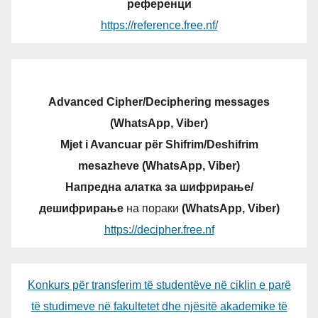
референци
https://reference.free.nf/
Advanced Cipher/Deciphering messages
(WhatsApp, Viber)
Mjet i Avancuar për Shifrim/Deshifrim
mesazheve (WhatsApp, Viber)
Напредна алатка за шифрирање/
дешифрирање
на пораки
(WhatsApp, Viber)
https://decipher.free.nf
Konkurs për transferim të studentëve në ciklin e parë
të studimeve në fakultetet dhe njësitë akademike të