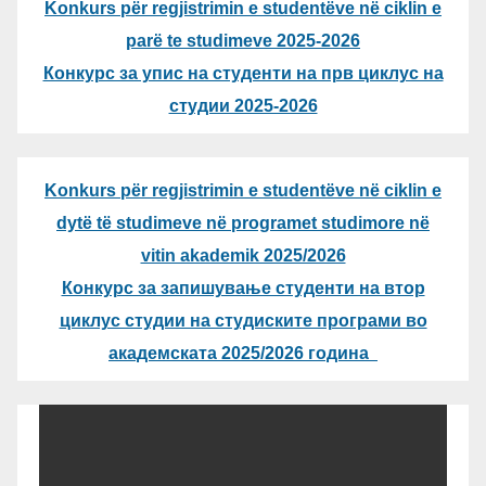
Konkurs për regjistrimin e studentëve në ciklin e
parë te studimeve 2025-2026
Конкурс за упис на студенти на прв циклус на
студии 2025-2026
Konkurs për regjistrimin e studentëve në ciklin e
dytë të studimeve në programet studimore në
vitin akademik 2025/2026
Конкурс за запишување студенти на втор
циклус студии на студиските програми во
академската 2025/2026 година