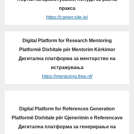
пракса
https://career.site.je/
Digital Platform for Research Mentoring
Platformë Dixhitale për Mentorim Kërkimor
Дигитална платформа за менторство на
истражувања
https://mentoring.free.nf/
Digital Platform for References Generation
Platformë Dixhitale për Gjenerimin e Referencave
Дигитална платформа за генерирање на