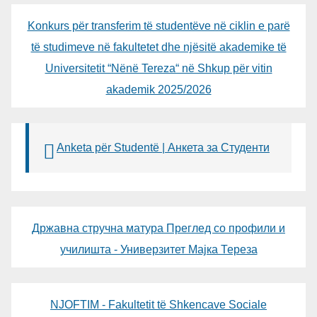
Konkurs për transferim të studentëve në ciklin e parë
të studimeve në fakultetet dhe njësitë akademike të
Universitetit “Nënë Tereza“ në Shkup për vitin
akademik 2025/2026
Anketa për Studentë | Анкета за Студенти
Државна стручна матура Преглед со профили и
училишта - Универзитет Мајка Тереза
NJOFTIM - Fakultetit të Shkencave Sociale