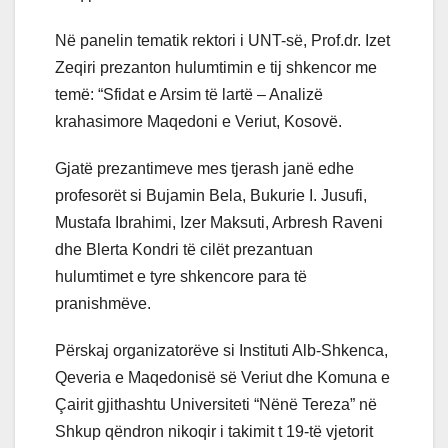
Në panelin tematik rektori i UNT-së, Prof.dr. Izet
Zeqiri prezanton hulumtimin e tij shkencor me
temë: “Sfidat e Arsim të lartë – Analizë
krahasimore Maqedoni e Veriut, Kosovë.
Gjatë prezantimeve mes tjerash janë edhe
profesorët si Bujamin Bela, Bukurie I. Jusufi,
Mustafa Ibrahimi, Izer Maksuti, Arbresh Raveni
dhe Blerta Kondri të cilët prezantuan
hulumtimet e tyre shkencore para të
pranishmëve.
Përskaj organizatorëve si Instituti Alb-Shkenca,
Qeveria e Maqedonisë së Veriut dhe Komuna e
Çairit gjithashtu Universiteti “Nënë Tereza” në
Shkup qëndron nikoqir i takimit t 19-të vjetorit