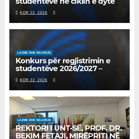
studentëve në ciklin e dytë
2026/2027 – Конкурс за
KOR 22, 2026
запишување на студенти
на втор циклус студии за
2026/2027
LAJME DHE NGJARJE
Konkurs për regjistrimin e
studentëve 2026/2027 –
Конкурс за запишување на
KOR 22, 2026
студенти за 2026/2027
LAJME DHE NGJARJE
REKTORI I UNT-SË, PROF. DR.
BEKIM FETAJI, MIRËPRITI NË