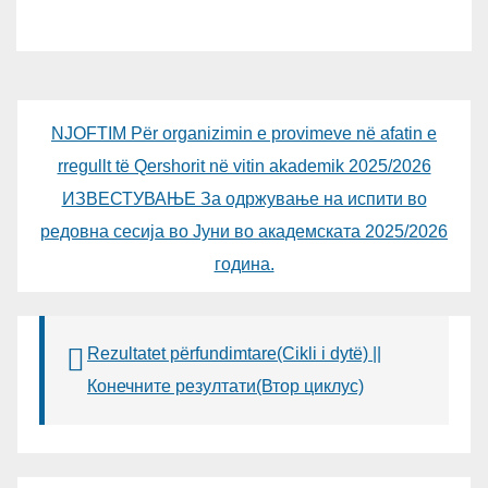
NJOFTIM Për organizimin e provimeve në afatin e
rregullt të Qershorit në vitin akademik 2025/2026
ИЗВЕСТУВАЊЕ За одржување на испити во
редовна сесија во Јуни во академската 2025/2026
година.
Rezultatet përfundimtare(Cikli i dytë) ||
Конечните резултати(Втор циклус)