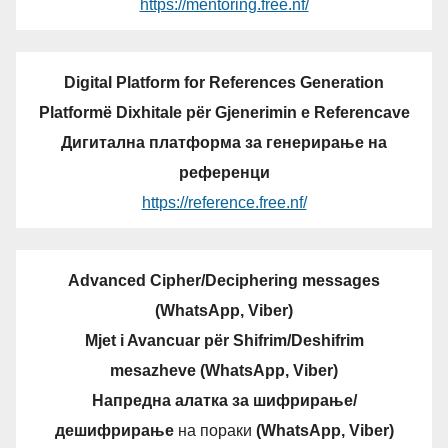
https://mentoring.free.nf/
Digital Platform for References Generation
Platformë Dixhitale për Gjenerimin e Referencave
Дигитална платформа за генерирање на
референци
https://reference.free.nf/
Advanced Cipher/Deciphering messages
(WhatsApp, Viber)
Mjet i Avancuar për Shifrim/Deshifrim
mesazheve (WhatsApp, Viber)
Напредна алатка за шифрирање/
дешифрирање
на пораки
(WhatsApp, Viber)