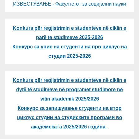
ИЗВЕСТУВАЊЕ - Факултетот за социјални науки
Konkurs për regjistrimin e studentëve në ciklin e
parë te studimeve 2025-2026
Конкурс за упис на студенти на прв циклус на
студии 2025-2026
Konkurs për regjistrimin e studentëve në ciklin e
dytë të studimeve në programet studimore në
vitin akademik 2025/2026
Конкурс за запишување студенти на втор
циклус студии на студиските програми во
академската 2025/2026 година