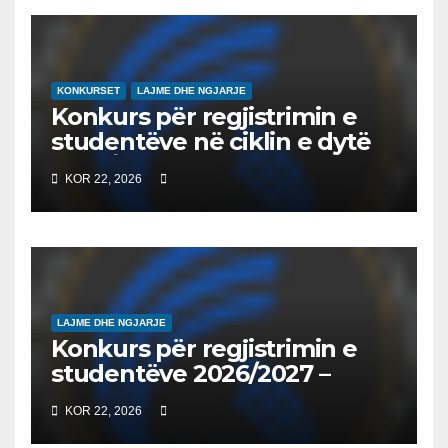
EDUKIMIN DIGJITAL DHE
QYTETARINË GLOBALE
KONKURSET
LAJME DHE NGJARJE
Konkurs për regjistrimin e
studentëve në ciklin e dytë
2026/2027 – Конкурс за
KOR 22, 2026
запишување на студенти
на втор циклус студии за
2026/2027
LAJME DHE NGJARJE
Konkurs për regjistrimin e
studentëve 2026/2027 –
Конкурс за запишување на
KOR 22, 2026
студенти за 2026/2027