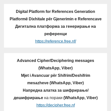
Digital Platform for References Generation
Platformë Dixhitale për Gjenerimin e Referencave
Дигитална платформа за генерирање на
референци
https://reference.free.nf/
Advanced Cipher/Deciphering messages
(WhatsApp, Viber)
Mjet i Avancuar për Shifrim/Deshifrim
mesazheve (WhatsApp, Viber)
Напредна алатка за шифрирање/
дешифрирање
на пораки
(WhatsApp, Viber)
https://decipher.free.nf