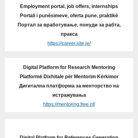
Employment portal, job offers, internships
Portali i punësimeve, oferta pune, praktikë
Портал за вработување, понуди за рабта,
пракса
https://career.site.je/
Digital Platform for Research Mentoring
Platformë Dixhitale për Mentorim Kërkimor
Дигитална платформа за менторство на
истражувања
https://mentoring.free.nf/
Digital Platform for References Generation