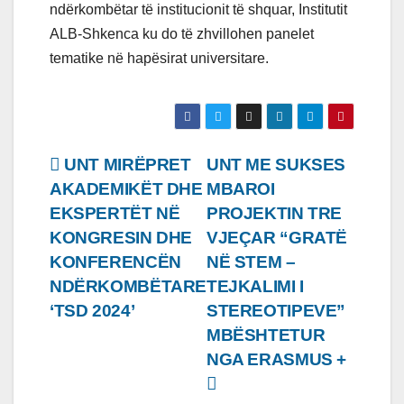
ndërkombëtar të institucionit të shquar, Institutit
ALB-Shkenca ku do të zhvillohen panelet
tematike në hapësirat universitare.
Lëvizje
UNT MIRËPRET
UNT ME SUKSES
AKADEMIKËT DHE
MBAROI
te
EKSPERTËT NË
PROJEKTIN TRE
postimet
KONGRESIN DHE
VJEÇAR “GRATË
KONFERENCËN
NË STEM –
NDËRKOMBËTARE
TEJKALIMI I
‘TSD 2024’
STEREOTIPEVE”
MBËSHTETUR
NGA ERASMUS +