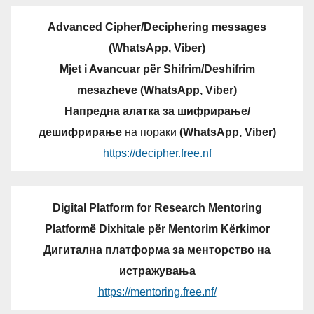
Advanced Cipher/Deciphering messages
(WhatsApp, Viber)
Mjet i Avancuar për Shifrim/Deshifrim
mesazheve (WhatsApp, Viber)
Напредна алатка за шифрирање/
дешифрирање
на пораки
(WhatsApp, Viber)
https://decipher.free.nf
Digital Platform for Research Mentoring
Platformë Dixhitale për Mentorim Kërkimor
Дигитална платформа за менторство на
истражувања
https://mentoring.free.nf/