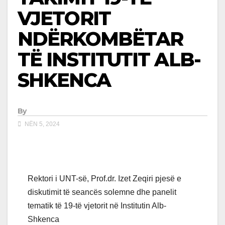
VJETORIT
NDËRKOMBËTAR
TË INSTITUTIT ALB-
SHKENCA
By
NËN 5, 2024
Rektori i UNT-së, Prof.dr. Izet Zeqiri pjesë e
diskutimit të seancës solemne dhe panelit
tematik të 19-të vjetorit në Institutin Alb-
Shkenca