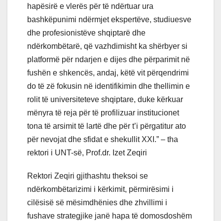
hapësirë e vlerës për të ndërtuar ura
bashkëpunimi ndërmjet ekspertëve, studiuesve
dhe profesionistëve shqiptarë dhe
ndërkombëtarë, që vazhdimisht ka shërbyer si
platformë për ndarjen e dijes dhe përparimit në
fushën e shkencës, andaj, këtë vit përqendrimi
do të zë fokusin në identifikimin dhe thellimin e
rolit të universiteteve shqiptare, duke kërkuar
mënyra të reja për të profilizuar institucionet
tona të arsimit të lartë dhe për t’i përgatitur ato
për nevojat dhe sfidat e shekullit XXI.” – tha
rektori i UNT-së, Prof.dr. Izet Zeqiri
Rektori Zeqiri gjithashtu theksoi se
ndërkombëtarizimi i kërkimit, përmirësimi i
cilësisë së mësimdhënies dhe zhvillimi i
fushave strategjike janë hapa të domosdoshëm