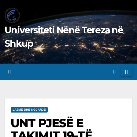
Skip
to
content
Universiteti Nënë Tereza në
Shkup
LAJME DHE NGJARJE
UNT PJESË E
TAKIMIT 19-TË