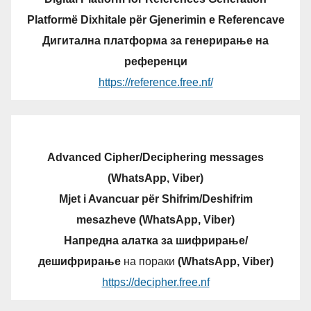
Platformë Dixhitale për Gjenerimin e Referencave
Дигитална платформа за генерирање на
референци
https://reference.free.nf/
Advanced Cipher/Deciphering messages
(WhatsApp, Viber)
Mjet i Avancuar për Shifrim/Deshifrim
mesazheve (WhatsApp, Viber)
Напредна алатка за шифрирање/
дешифрирање
на пораки
(WhatsApp, Viber)
https://decipher.free.nf