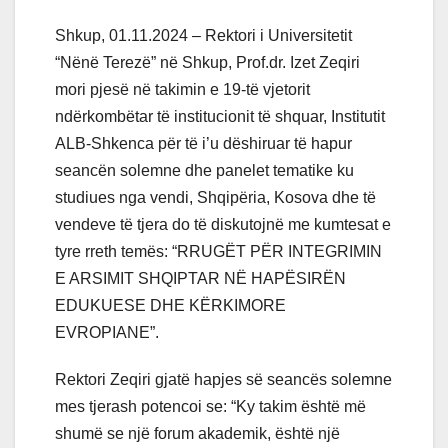
Shkup, 01.11.2024 – Rektori i Universitetit
“Nënë Terezë” në Shkup, Prof.dr. Izet Zeqiri
mori pjesë në takimin e 19-të vjetorit
ndërkombëtar të institucionit të shquar, Institutit
ALB-Shkenca për të i’u dëshiruar të hapur
seancën solemne dhe panelet tematike ku
studiues nga vendi, Shqipëria, Kosova dhe të
vendeve të tjera do të diskutojnë me kumtesat e
tyre rreth temës: “RRUGËT PËR INTEGRIMIN
E ARSIMIT SHQIPTAR NË HAPËSIRËN
EDUKUESE DHE KËRKIMORE
EVROPIANE”.
Rektori Zeqiri gjatë hapjes së seancës solemne
mes tjerash potencoi se: “Ky takim është më
shumë se një forum akademik, është një