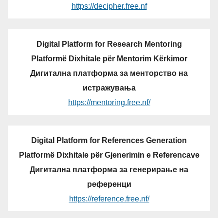
https://decipher.free.nf
Digital Platform for Research Mentoring
Platformë Dixhitale për Mentorim Kërkimor
Дигитална платформа за менторство на
истражувања
https://mentoring.free.nf/
Digital Platform for References Generation
Platformë Dixhitale për Gjenerimin e Referencave
Дигитална платформа за генерирање на
референци
https://reference.free.nf/