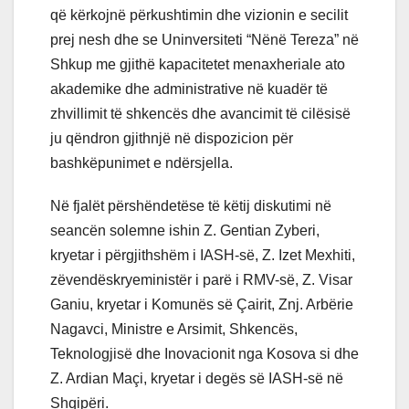
që kërkojnë përkushtimin dhe vizionin e secilit
prej nesh dhe se Uninversiteti “Nënë Tereza” në
Shkup me gjithë kapacitetet menaxheriale ato
akademike dhe administrative në kuadër të
zhvillimit të shkencës dhe avancimit të cilësisë
ju qëndron gjithnjë në dispozicion për
bashkëpunimet e ndërsjella.
Në fjalët përshëndetëse të këtij diskutimi në
seancën solemne ishin Z. Gentian Zyberi,
kryetar i përgjithshëm i IASH-së, Z. Izet Mexhiti,
zëvendëskryeministër i parë i RMV-së, Z. Visar
Ganiu, kryetar i Komunës së Çairit, Znj. Arbërie
Nagavci, Ministre e Arsimit, Shkencës,
Teknologjisë dhe Inovacionit nga Kosova si dhe
Z. Ardian Maçi, kryetar i degës së IASH-së në
Shqipëri.