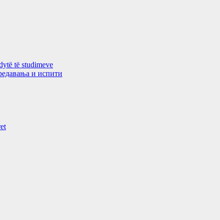
 dytë të studimeve
 предавањa и испити
et