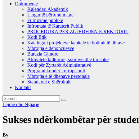
Dokumente
Kalendari Akademik
Llogaritë përfundimtare
Furnizime publike
Infromata të Karaterit Publik
PROCEDURA PËR ZGJEDHJEN E REKTORIT
Kodi Etik
Katalogu i projekteve kapitale të botimit të librave
Mbrojtja e denoncuesve
Barazia Gjinore
Aktivitete kulturore, sportive dhe turistike
Kodi për Zyrtarët Administrativë
Programi kundër korrupsionit
Mbrojtja e të dhënave personale
Standartet e Shërbimit
Kontakt
Lajme dhe Ngjarje
Sukses ndërkombëtar për studen
By