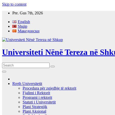
Skip to content
Pre. Gus 7th, 2026
English
Shqip
Македонски
Universiteti Nënë Tereza në Sh
Rreth Universitetit
Procedura për zgjedhje të rektorit
Fjalimi i Rektorit
Programi i rektorit
Statuti i Universitetit
Plani Strategjik
Plani Aksional