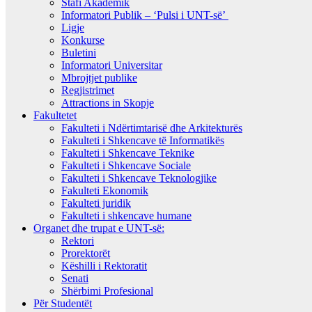
Stafi Akademik
Informatori Publik – ‘Pulsi i UNT-së’
Ligje
Konkurse
Buletini
Informatori Universitar
Mbrojtjet publike
Regjistrimet
Attractions in Skopje
Fakultetet
Fakulteti i Ndërtimtarisë dhe Arkitekturës
Fakulteti i Shkencave të Informatikës
Fakulteti i Shkencave Teknike
Fakulteti i Shkencave Sociale
Fakulteti i Shkencave Teknologjike
Fakulteti Ekonomik
Fakulteti juridik
Fakulteti i shkencave humane
Organet dhe trupat e UNT-së:
Rektori
Prorektorët
Këshilli i Rektoratit
Senati
Shërbimi Profesional
Për Studentët