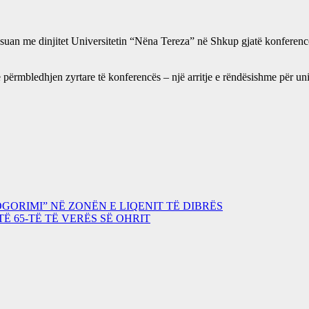
suan me dinjitet Universitetin “Nëna Tereza” në Shkup gjatë konfere
ërmbledhjen zyrtare të konferencës – një arritje e rëndësishme për univ
GORIMI” NË ZONËN E LIQENIT TË DIBRËS
TË 65-TË TË VERËS SË OHRIT