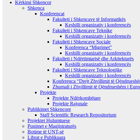
Kërkimi Shkencor
Shkenca
Konferencat
Fakulteti i Shkencave të Informatikës
Keshilli organizativ i konferencës
Fakulteti i Shkencave Teknike
Keshilli organizativ i konferencës
Fakulteti i Shkencave Sociale
Konferenca “Migrimet”
Keshilli organizativ i konferencës
Fakulteti i Ndërtimtarisë dhe Arkitekturës
Keshilli organizativ i konferencës
Fakulteti i Shkencave Teknologjike
Keshilli organizativ i konferencës
Konferenca “Drejt Zhvillimit të Qëndrues
Zhurnali i Zhvillimit të Qëndrueshëm i Eur
Projekte
Projekte Ndërkombëtare
Projekte Rajonale
Publikimet Shkencore
Staff Scientific Research Repositorium
Projektet Hulumtuese
Punimet e Magjistraturës
Botime të UNT-së
Librat e Publikuara