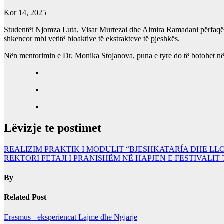
Kor 14, 2025
Studentët Njomza Luta, Visar Murtezai dhe Almira Ramadani përfaqë
shkencor mbi vetitë bioaktive të ekstrakteve të pjeshkës.
Nën mentorimin e Dr. Monika Stojanova, puna e tyre do të botohet në p
Lëvizje te postimet
REALIZIM PRAKTIK I MODULIT “BJESHKATARÍA DHE LLO
REKTORI FETAJI I PRANISHËM NË HAPJEN E FESTIVALIT 
By
Related Post
Erasmus+ eksperiencat
Lajme dhe Ngjarje