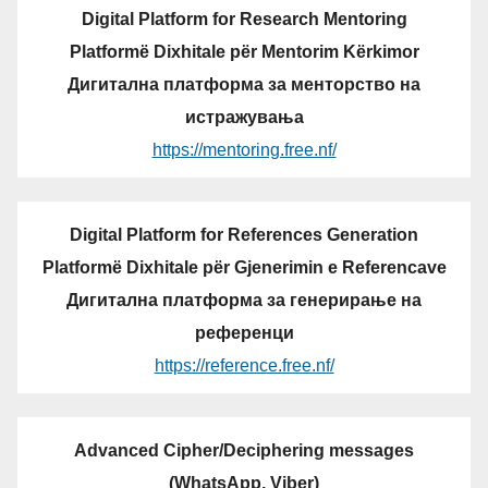
Digital Platform for Research Mentoring
Platformë Dixhitale për Mentorim Kërkimor
Дигитална платформа за менторство на
истражувања
https://mentoring.free.nf/
Digital Platform for References Generation
Platformë Dixhitale për Gjenerimin e Referencave
Дигитална платформа за генерирање на
референци
https://reference.free.nf/
Advanced Cipher/Deciphering messages
(WhatsApp, Viber)