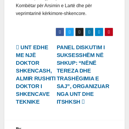
Kombëtar për Arsimin e Lartë dhe për
veprimtarinë kërkimore-shkencore.
Lëvizje
UNT EDHE
PANEL DISKUTIM I
ME NJË
SUKSESSHËM NË
te
DOKTOR
SHKUP: “NËNË
postimet
SHKENCASH,
TEREZA DHE
ALMIR RUSHITI
TRASHËGIMIA E
DOKTOR I
SAJ”, ORGANIZUAR
SHKENCAVE
NGA UNT DHE
TEKNIKE
ITSHKSH
By