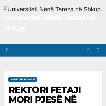
Skip
to
Universiteti Nënë Tereza në
content
Shkup
LAJME DHE NGJARJE
REKTORI FETAJI
MORI PJESË NË