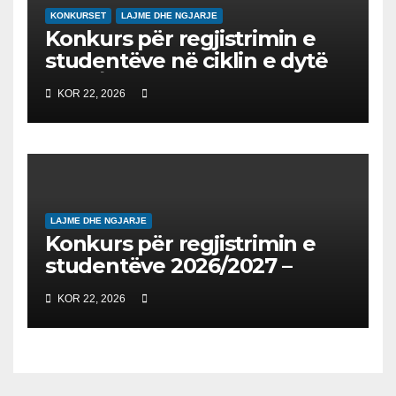
KONKURSET
LAJME DHE NGJARJE
Konkurs për regjistrimin e
studentëve në ciklin e dytë
2026/2027 – Конкурс за
KOR 22, 2026
запишување на студенти
на втор циклус студии за
2026/2027
LAJME DHE NGJARJE
Konkurs për regjistrimin e
studentëve 2026/2027 –
Конкурс за запишување на
KOR 22, 2026
студенти за 2026/2027