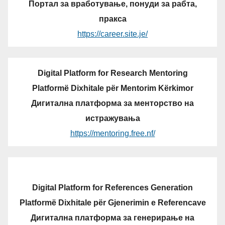
Портал за вработување, понуди за рабта,
пракса
https://career.site.je/
Digital Platform for Research Mentoring
Platformë Dixhitale për Mentorim Kërkimor
Дигитална платформа за менторство на
истражувања
https://mentoring.free.nf/
Digital Platform for References Generation
Platformë Dixhitale për Gjenerimin e Referencave
Дигитална платформа за генерирање на