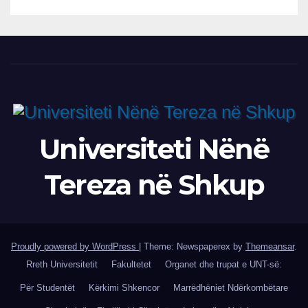
Universiteti Nënë
Tereza në Shkup
Proudly powered by WordPress
|
Theme: Newspaperex by
Themeansar
.
Rreth Universitetit
Fakultetet
Organet dhe trupat e UNT-së:
Për Studentët
Kërkimi Shkencor
Marrëdhëniet Ndërkombëtare