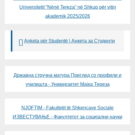
Universitetit “Nënë Tereza“ në Shkup për vitin
akademik 2025/2026
Anketa për Studentë | Анкета за Студенти
Државна стручна матура Преглед со профили и
училишта - Универзитет Мајка Тереза
NJOFTIM - Fakultetit të Shkencave Sociale
ИЗВЕСТУВАЊЕ - Факултетот за социјални науки