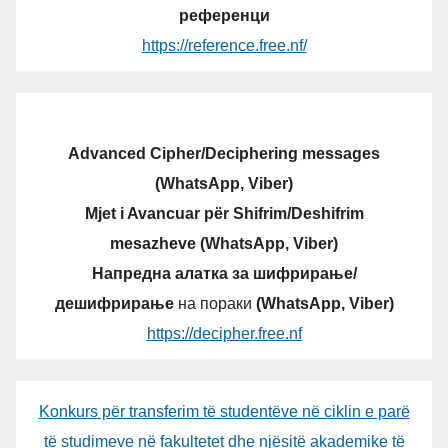
референци
https://reference.free.nf/
Advanced Cipher/Deciphering messages
(WhatsApp, Viber)
Mjet i Avancuar për Shifrim/Deshifrim
mesazheve (WhatsApp, Viber)
Напредна алатка за шифрирање/
дешифрирање
на пораки
(WhatsApp, Viber)
https://decipher.free.nf
Konkurs për transferim të studentëve në ciklin e parë
të studimeve në fakultetet dhe njësitë akademike të