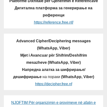
Platformë Dixhitale për Gjenerimin e Referencave
Дигитална платформа за генерирање на
референци
https://reference.free.nf/
Advanced Cipher/Deciphering messages
(WhatsApp, Viber)
Mjet i Avancuar për Shifrim/Deshifrim
mesazheve (WhatsApp, Viber)
Напредна алатка за шифрирање/
дешифрирање
на пораки
(WhatsApp, Viber)
https://decipher.free.nf
NJOFTIM Për organizimin e provimeve në afatin e