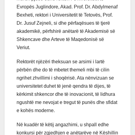
Evropës Juglindore, Akad. Prof. Dr. Abdylmenaf
Bexheti, rektori i Universitetit të Tetovës, Prof.
Dr. Jusuf Zejneli, si dhe përfaqësues të tjerë
akademikë, përfshirë anëtarë të Akademisë së
Shkencave dhe Arteve të Maqedonisë së
Veriut.
Rektorët njëzëri theksuan se arsimi i lartë
përbën dhe do të mbetet themeli mbi të cilin
ngrihet zhvillimi i shoqërisë. Ata nënvizuan se
universitetet duhet të jenë qendra të dijes, të
kërkimit shkencor dhe të inovacionit, të lidhura
ngushtë me nevojat e tregut të punës dhe sfidat
e kohës moderne.
Në kuadër të këtij angazhimi, u shpall edhe
konkursi për zgjedhjen e anëtarëve në Këshillin