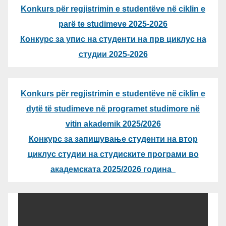
Konkurs për regjistrimin e studentëve në ciklin e
parë te studimeve 2025-2026
Конкурс за упис на студенти на прв циклус на
студии 2025-2026
Konkurs për regjistrimin e studentëve në ciklin e
dytë të studimeve në programet studimore në
vitin akademik 2025/2026
Конкурс за запишување студенти на втор
циклус студии на студиските програми во
академската 2025/2026 година