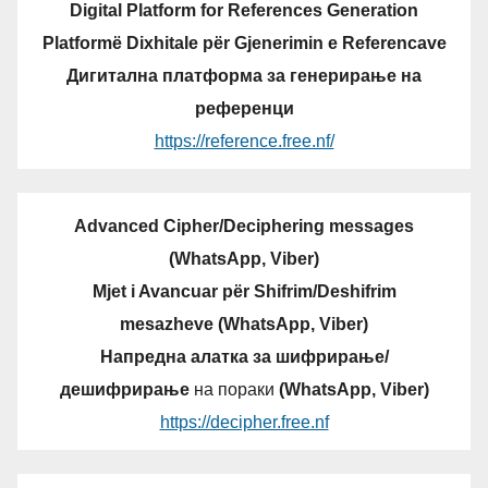
Digital Platform for References Generation
Platformë Dixhitale për Gjenerimin e Referencave
Дигитална платформа за генерирање на
референци
https://reference.free.nf/
Advanced Cipher/Deciphering messages
(WhatsApp, Viber)
Mjet i Avancuar për Shifrim/Deshifrim
mesazheve (WhatsApp, Viber)
Напредна алатка за шифрирање/
дешифрирање
на пораки
(WhatsApp, Viber)
https://decipher.free.nf