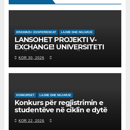
ERASMUS+ EKSPERIENCAT
LAJME DHE NGJARJE
LANSOHET PROJEKTI V-
EXCHANGE! UNIVERSITETI
“NËNË TEREZA” NË SHKUP
KOR 30, 2026
UDHËHEQ NISMËN
NDËRKOMBËTARE PËR
EDUKIMIN DIGJITAL DHE
QYTETARINË GLOBALE
KONKURSET
LAJME DHE NGJARJE
Konkurs për regjistrimin e
studentëve në ciklin e dytë
2026/2027 – Конкурс за
KOR 22, 2026
запишување на студенти