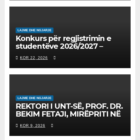
на втор циклус студии за
2026/2027
LAJME DHE NGJARJE
Konkurs për regjistrimin e
studentëve 2026/2027 –
Конкурс за запишување на
KOR 22, 2026
студенти за 2026/2027
LAJME DHE NGJARJE
REKTORI I UNT-SË, PROF. DR.
BEKIM FETAJI, MIRËPRITI NË
TAKIM ZYRTAR DREJTORIN E
KOR 9, 2026
SH.A MEPSO, DR. BURIM
LATIFIN