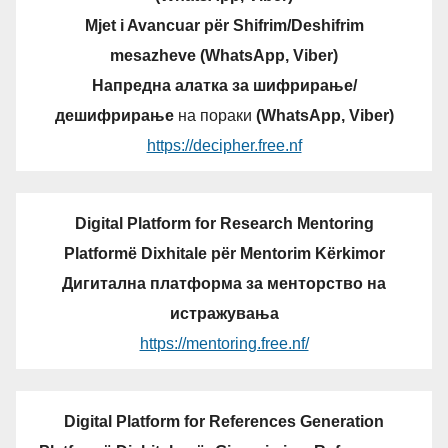
Mjet i Avancuar për Shifrim/Deshifrim
mesazheve (WhatsApp, Viber)
Напредна алатка за шифрирање/
дешифрирање
на пораки
(WhatsApp, Viber)
https://decipher.free.nf
Digital Platform for Research Mentoring
Platformë Dixhitale për Mentorim Kërkimor
Дигитална платформа за менторство на
истражувања
https://mentoring.free.nf/
Digital Platform for References Generation