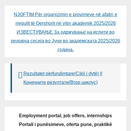
NJOFTIM Për organizimin e provimeve në afatin e
rregullt të Qershorit në vitin akademik 2025/2026
ИЗВЕСТУВАЊЕ За одржување на испити во
редовна сесија во Јуни во академската 2025/2026
година.
Rezultatet përfundimtare(Cikli i dytë) ||
Конечните резултати(Втор циклус)
Employment portal, job offers, internships
Portali i punësimeve, oferta pune, praktikë