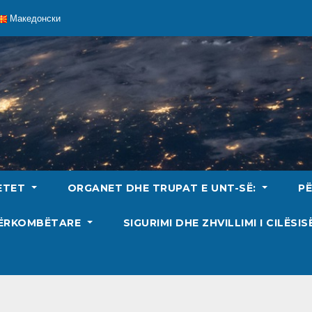
Македонски
ETET
ORGANET DHE TRUPAT E UNT-SË:
P
DËRKOMBËTARE
SIGURIMI DHE ZHVILLIMI I CILËSI