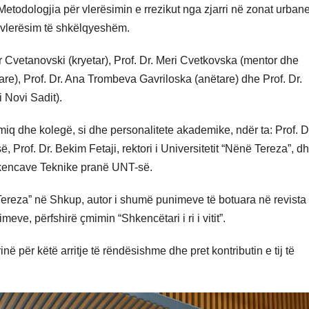
etodologjia për vlerësimin e rrezikut nga zjarri në zonat urbane
 vlerësim të shkëlqyeshëm.
ar Cvetanovski (kryetar), Prof. Dr. Meri Cvetkovska (mentor dhe
re), Prof. Dr. Ana Trombeva Gavriloska (anëtare) dhe Prof. Dr.
 Novi Sadit).
q dhe kolegë, si dhe personalitete akademike, ndër ta: Prof. D
, Prof. Dr. Bekim Fetaji, rektori i Universitetit “Nënë Tereza”, d
 Shkencave Teknike pranë UNT-së.
Tereza” në Shkup, autor i shumë punimeve të botuara në revista
ve, përfshirë çmimin “Shkencëtari i ri i vitit”.
ë për këtë arritje të rëndësishme dhe pret kontributin e tij të