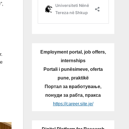
”,
Employment portal, job offers,
r.
internships
he
Portali i punësimeve, oferta
pune, praktikë
Портал за вработување,
понуди за рабта, пракса
https://career.site.je/