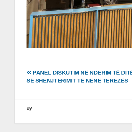
Lëvizje
PANEL DISKUTIM NË NDERIM TË DIT
SË SHENJTËRIMIT TË NËNË TEREZËS
te
postimet
By