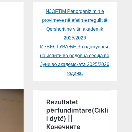
NJOFTIM Për organizimin e
provimeve në afatin e rregullt të
Qershorit në vitin akademik
2025/2026
ИЗВЕСТУВАЊЕ За одржување
на испити во редовна сесија во
Јуни во академската 2025/2026
година.