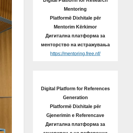
Digital Platform for Research
Mentoring
Platformë Dixhitale për
Mentorim Kërkimor
Дигитална платформа за
менторство на истражувања
https://mentoring.free.nf/
Digital Platform for References
Generation
Platformë Dixhitale për
Gjenerimin e Referencave
Дигитална платформа за