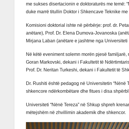
me sukses disertacionin e doktoraturës me temë: “M
duke marrë titullin Doktor i Shkencave Teknike me
Komisioni doktorial ishte në përbërje: prof. dr. Pet
anëtare), Prof. Dr. Elena Dumova-Jovanoska (anëta
Mirjana Laban (anëtare e jashtme nga Universiteti i
Në këtë eveniment solemn morën pjesë familjarë, mi
Goran Markovski, dekani i Fakultetit të Ndërtimtarisë
Prof. Dr. Neritan Turkeshi, dekani i Fakultetit të
Dr. Rushiti është pedagog në Universitetin “Nënë 
shkencore ndërkombëtare dhe fitues i disa shpërblime
Universiteti “Nënë Tereza” në Shkup shpreh krenarin
mëtejshëm në zhvillimin akademik dhe shkencor.