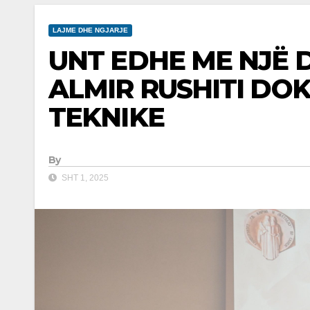
LAJME DHE NGJARJE
UNT EDHE ME NJË 
ALMIR RUSHITI DO
TEKNIKE
By
SHT 1, 2025