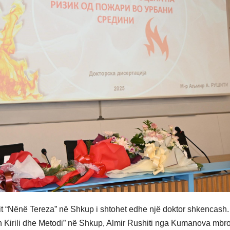
tit “Nënë Tereza” në Shkup i shtohet edhe një doktor shkencash
ën Kirili dhe Metodi” në Shkup, Almir Rushiti nga Kumanova mbroj