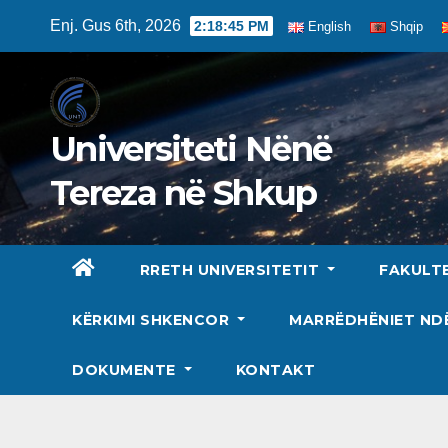
Skip
Enj. Gus 6th, 2026
2:18:47 PM
English
Shqip
to
content
Universiteti Nënë
Tereza në Shkup
RRETH UNIVERSITETIT
FAKULT
KËRKIMI SHKENCOR
MARRËDHËNIET N
DOKUMENTE
KONTAKT