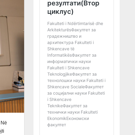
. Në
ti