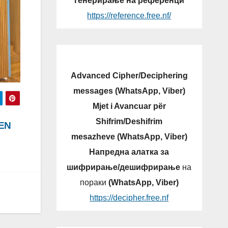
генерирање на референци
https://reference.free.nf/
Advanced Cipher/Deciphering
messages (WhatsApp, Viber)
Mjet i Avancuar për
Shifrim/Deshifrim
EN
mesazheve (WhatsApp, Viber)
Напредна алатка за
шифрирање/дешифрирање
на
пораки
(WhatsApp, Viber)
https://decipher.free.nf