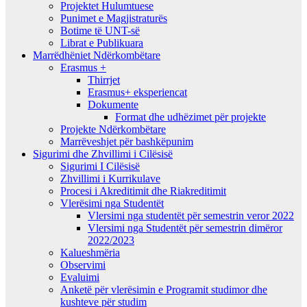
Projektet Hulumtuese
Punimet e Magjistraturës
Botime të UNT-së
Librat e Publikuara
Marrëdhëniet Ndërkombëtare
Erasmus +
Thirrjet
Erasmus+ eksperiencat
Dokumente
Format dhe udhëzimet për projekte
Projekte Ndërkombëtare
Marrëveshjet për bashkëpunim
Sigurimi dhe Zhvillimi i Cilësisë
Sigurimi I Cilësisë
Zhvillimi i Kurrikulave
Procesi i Akreditimit dhe Riakreditimit
Vlerësimi nga Studentët
Vlersimi nga studentët për semestrin veror 2022
Vlersimi nga Studentët për semestrin dimëror
2022/2023
Kalueshmëria
Observimi
Evaluimi
Anketë për vlerësimin e Programit studimor dhe
kushteve për studim