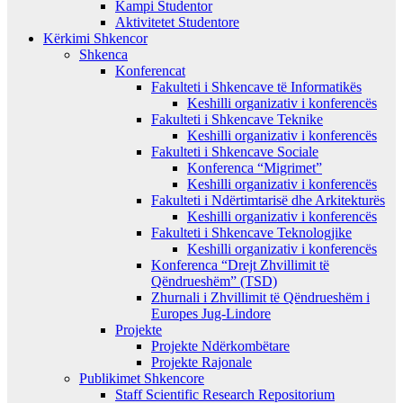
Kampi Studentor
Aktivitetet Studentore
Kërkimi Shkencor
Shkenca
Konferencat
Fakulteti i Shkencave të Informatikës
Keshilli organizativ i konferencës
Fakulteti i Shkencave Teknike
Keshilli organizativ i konferencës
Fakulteti i Shkencave Sociale
Konferenca “Migrimet”
Keshilli organizativ i konferencës
Fakulteti i Ndërtimtarisë dhe Arkitekturës
Keshilli organizativ i konferencës
Fakulteti i Shkencave Teknologjike
Keshilli organizativ i konferencës
Konferenca “Drejt Zhvillimit të
Qëndrueshëm” (TSD)
Zhurnali i Zhvillimit të Qëndrueshëm i
Europes Jug-Lindore
Projekte
Projekte Ndërkombëtare
Projekte Rajonale
Publikimet Shkencore
Staff Scientific Research Repositorium