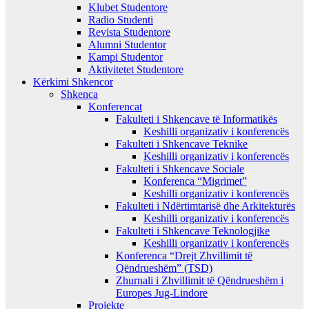
Klubet Studentore
Radio Studenti
Revista Studentore
Alumni Studentor
Kampi Studentor
Aktivitetet Studentore
Kërkimi Shkencor
Shkenca
Konferencat
Fakulteti i Shkencave të Informatikës
Keshilli organizativ i konferencës
Fakulteti i Shkencave Teknike
Keshilli organizativ i konferencës
Fakulteti i Shkencave Sociale
Konferenca “Migrimet”
Keshilli organizativ i konferencës
Fakulteti i Ndërtimtarisë dhe Arkitekturës
Keshilli organizativ i konferencës
Fakulteti i Shkencave Teknologjike
Keshilli organizativ i konferencës
Konferenca “Drejt Zhvillimit të
Qëndrueshëm” (TSD)
Zhurnali i Zhvillimit të Qëndrueshëm i
Europes Jug-Lindore
Projekte