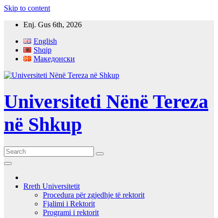
Skip to content
Enj. Gus 6th, 2026
English
Shqip
Македонски
Universiteti Nënë Tereza
në Shkup
Rreth Universitetit
Procedura për zgjedhje të rektorit
Fjalimi i Rektorit
Programi i rektorit