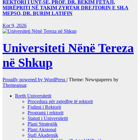
REKTORI I UNT-SË, PROF. DR. BEKIM FETAJI,
MIRËPRITI NË TAKIM ZYRTAR DREJTORIN E SH.A
MEPSO, DR. BURIM LATIFIN
Kor 9, 2026
Universiteti Nënë Tereza
në Shkup
Proudly powered by WordPress
|
Theme: Newspaperex by
Themeansar
.
Rreth Universitetit
Procedura për zgjedhje të rektorit
Fjalimi i Rektorit
Programi i rektorit
Statuti i Universitetit
Plani Strategjik
Plani Aksional
Stafi Akademik