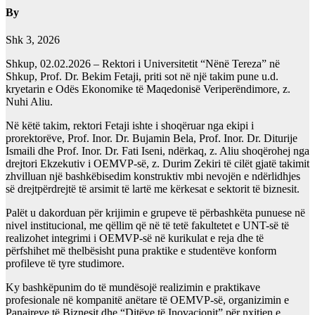
By
Shk 3, 2026
Shkup, 02.02.2026 – Rektori i Universitetit “Nënë Tereza” në
Shkup, Prof. Dr. Bekim Fetaji, priti sot në një takim pune u.d.
kryetarin e Odës Ekonomike të Maqedonisë Veriperëndimore, z.
Nuhi Aliu.
Në këtë takim, rektori Fetaji ishte i shoqëruar nga ekipi i
prorektorëve, Prof. Inor. Dr. Bujamin Bela, Prof. Inor. Dr. Diturije
Ismaili dhe Prof. Inor. Dr. Fati Iseni, ndërkaq, z. Aliu shoqërohej nga
drejtori Ekzekutiv i OEMVP-së, z. Durim Zekiri të cilët gjatë takimit
zhvilluan një bashkëbisedim konstruktiv mbi nevojën e ndërlidhjes
së drejtpërdrejtë të arsimit të lartë me kërkesat e sektorit të biznesit.
Palët u dakorduan për krijimin e grupeve të përbashkëta punuese në
nivel institucional, me qëllim që në të tetë fakultetet e UNT-së të
realizohet integrimi i OEMVP-së në kurikulat e reja dhe të
përfshihet më thelbësisht puna praktike e studentëve konform
profileve të tyre studimore.
Ky bashkëpunim do të mundësojë realizimin e praktikave
profesionale në kompanitë anëtare të OEMVP-së, organizimin e
Panaireve të Biznesit dhe “Ditëve të Inovacionit” për nxitjen e