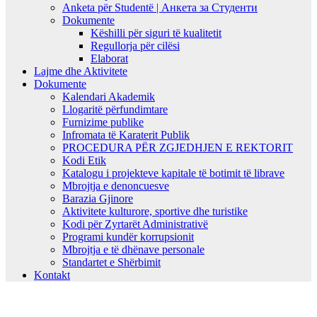
Anketa për Studentë | Анкета за Студенти
Dokumente
Këshilli për siguri të kualitetit
Regullorja për cilësi
Elaborat
Lajme dhe Aktivitete
Dokumente
Kalendari Akademik
Llogaritë përfundimtare
Furnizime publike
Infromata të Karaterit Publik
PROCEDURA PËR ZGJEDHJEN E REKTORIT
Kodi Etik
Katalogu i projekteve kapitale të botimit të librave
Mbrojtja e denoncuesve
Barazia Gjinore
Aktivitete kulturore, sportive dhe turistike
Kodi për Zyrtarët Administrativë
Programi kundër korrupsionit
Mbrojtja e të dhënave personale
Standartet e Shërbimit
Kontakt