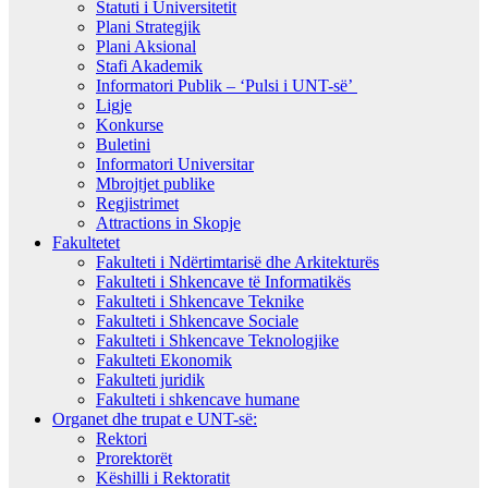
Statuti i Universitetit
Plani Strategjik
Plani Aksional
Stafi Akademik
Informatori Publik – ‘Pulsi i UNT-së’
Ligje
Konkurse
Buletini
Informatori Universitar
Mbrojtjet publike
Regjistrimet
Attractions in Skopje
Fakultetet
Fakulteti i Ndërtimtarisë dhe Arkitekturës
Fakulteti i Shkencave të Informatikës
Fakulteti i Shkencave Teknike
Fakulteti i Shkencave Sociale
Fakulteti i Shkencave Teknologjike
Fakulteti Ekonomik
Fakulteti juridik
Fakulteti i shkencave humane
Organet dhe trupat e UNT-së:
Rektori
Prorektorët
Këshilli i Rektoratit