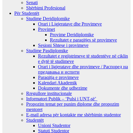
Senati
Shërbimi Profesional
Për Studentët
Studime Deridiplomike
Orari i Ligjeratave dhe Provimeve
Provimet
Provime Deridiplomike
Rezultatet e paraqitjes së provimeve
Sesioni Shtese i provimeve
Studime Pasdiplomike
Rezultatet e regjistrimeve të studentëve në ciklin
e dytë të studimeve
Orari i ligjeratave dhe provimeve / Распоред на
предавањa и испити
Paraqitja e provimeve
Kalendari Akademik
Dokumente dhe udhezime
Rregullore institucionale
Informatori Publik – ‘Pulsi i UNT-së’
Propozim temat per punim diplome dhe propozim
mentoret
E-mail adresa për kontakte me shërbimin studentor
Studentët
Unioni Studentor
Statuti Studentor