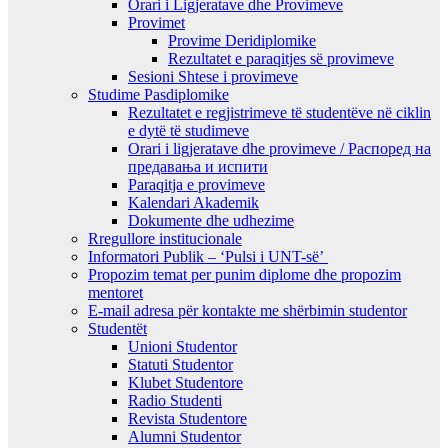
Orari i Ligjeratave dhe Provimeve
Provimet
Provime Deridiplomike
Rezultatet e paraqitjes së provimeve
Sesioni Shtese i provimeve
Studime Pasdiplomike
Rezultatet e regjistrimeve të studentëve në ciklin
e dytë të studimeve
Orari i ligjeratave dhe provimeve / Распоред на
предавањa и испити
Paraqitja e provimeve
Kalendari Akademik
Dokumente dhe udhezime
Rregullore institucionale
Informatori Publik – ‘Pulsi i UNT-së’
Propozim temat per punim diplome dhe propozim
mentoret
E-mail adresa për kontakte me shërbimin studentor
Studentët
Unioni Studentor
Statuti Studentor
Klubet Studentore
Radio Studenti
Revista Studentore
Alumni Studentor