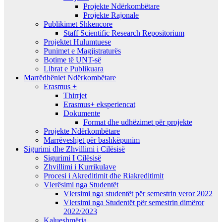
Projekte Ndërkombëtare
Projekte Rajonale
Publikimet Shkencore
Staff Scientific Research Repositorium
Projektet Hulumtuese
Punimet e Magjistraturës
Botime të UNT-së
Librat e Publikuara
Marrëdhëniet Ndërkombëtare
Erasmus +
Thirrjet
Erasmus+ eksperiencat
Dokumente
Format dhe udhëzimet për projekte
Projekte Ndërkombëtare
Marrëveshjet për bashkëpunim
Sigurimi dhe Zhvillimi i Cilësisë
Sigurimi I Cilësisë
Zhvillimi i Kurrikulave
Procesi i Akreditimit dhe Riakreditimit
Vlerësimi nga Studentët
Vlersimi nga studentët për semestrin veror 2022
Vlersimi nga Studentët për semestrin dimëror
2022/2023
Kalueshmëria