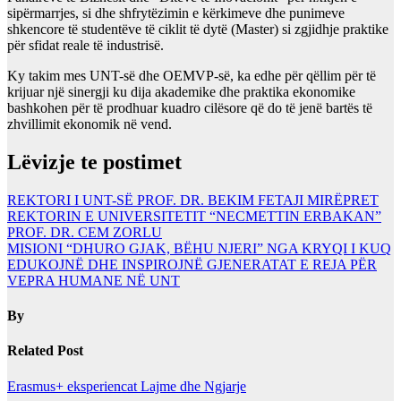
sipërmarrjes, si dhe shfrytëzimin e kërkimeve dhe punimeve
shkencore të studentëve të ciklit të dytë (Master) si zgjidhje praktike
për sfidat reale të industrisë.
Ky takim mes UNT-së dhe OEMVP-së, ka edhe për qëllim për të
krijuar një sinergji ku dija akademike dhe praktika ekonomike
bashkohen për të prodhuar kuadro cilësore që do të jenë bartës të
zhvillimit ekonomik në vend.
Lëvizje te postimet
REKTORI I UNT-SË PROF. DR. BEKIM FETAJI MIRËPRET
REKTORIN E UNIVERSITETIT “NECMETTIN ERBAKAN”
PROF. DR. CEM ZORLU
MISIONI “DHURO GJAK, BËHU NJERI” NGA KRYQI I KUQ
EDUKOJNË DHE INSPIROJNË GJENERATAT E REJA PËR
VEPRA HUMANE NË UNT
By
Related Post
Erasmus+ eksperiencat
Lajme dhe Ngjarje