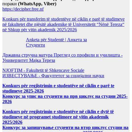
пораки
(WhatsApp, Viber)
https://decipher.free.nf
Konkurs për transferim të studentëve në ciklin e parë të studimeve
në fakultetet dhe njësitë akademike të Universitetit “Nënë Tereza“
në Shkup për vitin akademik 2025/2026
Anketa për Studentë | Анкета за
Студенти
Државна стручна матура Преглед со профили и училишта -
Универзитет Мајка Тереза
NJOFTIM - Fakultetit të Shkencave Sociale
ИЗВЕСТУВАЊЕ - Факултетот за социјални науки
Konkurs për regjistrimin e studentëve në ciklin e parë te
studimeve 2025-2026
Конкурс за упис на студенти на прв циклус на студии 2025-
2026
Konkurs për regjistrimin e studentëve në ciklin e dytë të
studimeve në programet studimore në vitin akademik
2025/2026
Конкурс за запишување студенти на втор циклус студии на