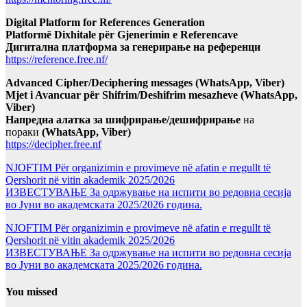
Digital Platform for References Generation
Platformë Dixhitale për Gjenerimin e Referencave
Дигитална платформа за генерирање на референци
https://reference.free.nf/
Advanced Cipher/Deciphering messages (WhatsApp, Viber)
Mjet i Avancuar për Shifrim/Deshifrim mesazheve (WhatsApp,
Viber)
Напредна алатка за шифрирање/дешифрирање
на
пораки
(WhatsApp, Viber)
https://decipher.free.nf
NJOFTIM Për organizimin e provimeve në afatin e rregullt të
Qershorit në vitin akademik 2025/2026
ИЗВЕСТУВАЊЕ За одржување на испити во редовна сесија
во Јуни во академската 2025/2026 година.
NJOFTIM Për organizimin e provimeve në afatin e rregullt të
Qershorit në vitin akademik 2025/2026
ИЗВЕСТУВАЊЕ За одржување на испити во редовна сесија
во Јуни во академската 2025/2026 година.
You missed