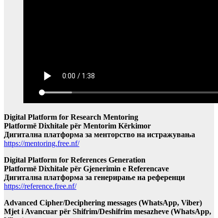
Digital Platform for Research Mentoring
Platformë Dixhitale për Mentorim Kërkimor
Дигитална платформа за менторство на истражувања
https://mentoring.free.nf/
Digital Platform for References Generation
Platformë Dixhitale për Gjenerimin e Referencave
Дигитална платформа за генерирање на референци
https://reference.free.nf/
Advanced Cipher/Deciphering messages (WhatsApp, Viber)
Mjet i Avancuar për Shifrim/Deshifrim mesazheve (WhatsApp,