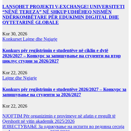
LANSOHET PROJEKTI V-EXCHANGE! UNIVERSITETI
“NËNË TEREZA” NË SHKUP UDHËHEQ NISMËN
NDËRKOMBËTARE PËR EDUKIMIN DIGJITAL DHE
QYTETARINË GLOBALE
Kor 30, 2026
Konkurset
Lajme dhe Ngjarje
Konkurs për regjistrimin e studentëve në ciklin e dytë
2026/2027 – Конкурс за запишување на студенти на втор
циклус студии за 2026/2027
Kor 22, 2026
Lajme dhe Ngjarje
Konkurs për regjistrimin e studentëve 2026/2027 – Конкурс за
запишување на студенти за 2026/2027
Kor 22, 2026
NJOFTIM Për organizimin e provimeve në afatin e rregullt të
Qershorit në vitin akademik 2025/2026
ИЗВЕСТУВАЊЕ За одржување на испити во редовна сесија