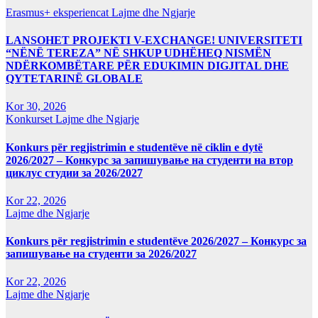
Erasmus+ eksperiencat
Lajme dhe Ngjarje
LANSOHET PROJEKTI V-EXCHANGE! UNIVERSITETI
“NËNË TEREZA” NË SHKUP UDHËHEQ NISMËN
NDËRKOMBËTARE PËR EDUKIMIN DIGJITAL DHE
QYTETARINË GLOBALE
Kor 30, 2026
Konkurset
Lajme dhe Ngjarje
Konkurs për regjistrimin e studentëve në ciklin e dytë
2026/2027 – Конкурс за запишување на студенти на втор
циклус студии за 2026/2027
Kor 22, 2026
Lajme dhe Ngjarje
Konkurs për regjistrimin e studentëve 2026/2027 – Конкурс за
запишување на студенти за 2026/2027
Kor 22, 2026
Lajme dhe Ngjarje