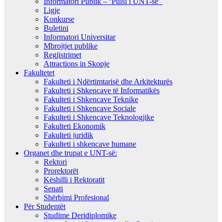
Informatori Publik – ‘Pulsi i UNT-së’
Ligje
Konkurse
Buletini
Informatori Universitar
Mbrojtjet publike
Regjistrimet
Attractions in Skopje
Fakultetet
Fakulteti i Ndërtimtarisë dhe Arkitekturës
Fakulteti i Shkencave të Informatikës
Fakulteti i Shkencave Teknike
Fakulteti i Shkencave Sociale
Fakulteti i Shkencave Teknologjike
Fakulteti Ekonomik
Fakulteti juridik
Fakulteti i shkencave humane
Organet dhe trupat e UNT-së:
Rektori
Prorektorët
Këshilli i Rektoratit
Senati
Shërbimi Profesional
Për Studentët
Studime Deridiplomike