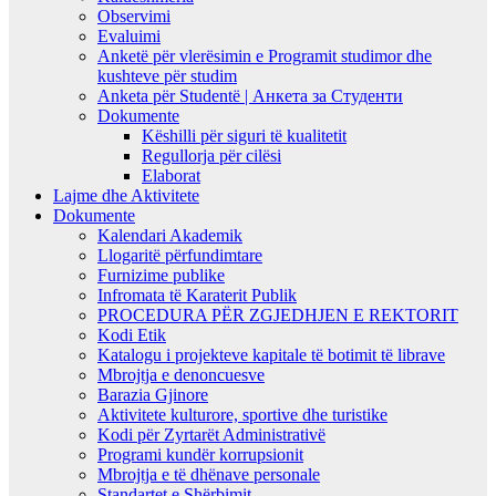
Observimi
Evaluimi
Anketë për vlerësimin e Programit studimor dhe
kushteve për studim
Anketa për Studentë | Анкета за Студенти
Dokumente
Këshilli për siguri të kualitetit
Regullorja për cilësi
Elaborat
Lajme dhe Aktivitete
Dokumente
Kalendari Akademik
Llogaritë përfundimtare
Furnizime publike
Infromata të Karaterit Publik
PROCEDURA PËR ZGJEDHJEN E REKTORIT
Kodi Etik
Katalogu i projekteve kapitale të botimit të librave
Mbrojtja e denoncuesve
Barazia Gjinore
Aktivitete kulturore, sportive dhe turistike
Kodi për Zyrtarët Administrativë
Programi kundër korrupsionit
Mbrojtja e të dhënave personale
Standartet e Shërbimit