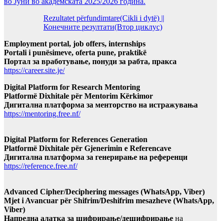
во Јуни во академската 2025/2026 година.
Rezultatet përfundimtare(Cikli i dytë) ||
Конечните резултати(Втор циклус)
Employment portal, job offers, internships
Portali i punësimeve, oferta pune, praktikë
Портал за вработување, понуди за рабта, пракса
https://career.site.je/
Digital Platform for Research Mentoring
Platformë Dixhitale për Mentorim Kërkimor
Дигитална платформа за менторство на истражувања
https://mentoring.free.nf/
Digital Platform for References Generation
Platformë Dixhitale për Gjenerimin e Referencave
Дигитална платформа за генерирање на референци
https://reference.free.nf/
Advanced Cipher/Deciphering messages (WhatsApp, Viber)
Mjet i Avancuar për Shifrim/Deshifrim mesazheve (WhatsApp,
Viber)
Напредна алатка за шифрирање/дешифрирање
на