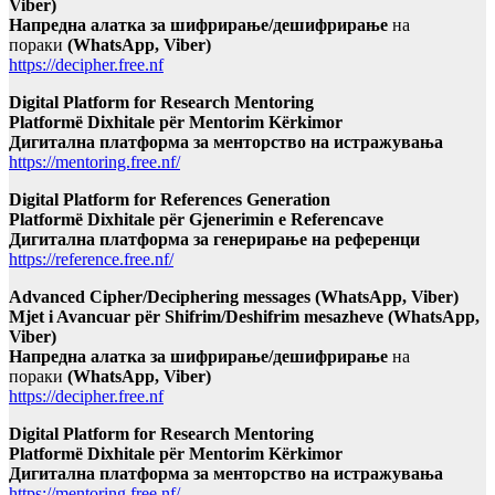
Viber)
Напредна алатка за шифрирање/дешифрирање
на
пораки
(WhatsApp, Viber)
https://decipher.free.nf
Digital Platform for Research Mentoring
Platformë Dixhitale për Mentorim Kërkimor
Дигитална платформа за менторство на истражувања
https://mentoring.free.nf/
Digital Platform for References Generation
Platformë Dixhitale për Gjenerimin e Referencave
Дигитална платформа за генерирање на референци
https://reference.free.nf/
Advanced Cipher/Deciphering messages (WhatsApp, Viber)
Mjet i Avancuar për Shifrim/Deshifrim mesazheve (WhatsApp,
Viber)
Напредна алатка за шифрирање/дешифрирање
на
пораки
(WhatsApp, Viber)
https://decipher.free.nf
Digital Platform for Research Mentoring
Platformë Dixhitale për Mentorim Kërkimor
Дигитална платформа за менторство на истражувања
https://mentoring.free.nf/