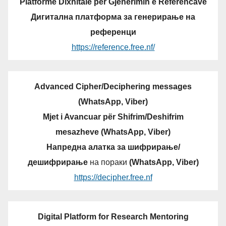
Platformë Dixhitale për Gjenerimin e Referencave
Дигитална платформа за генерирање на
референци
https://reference.free.nf/
Advanced Cipher/Deciphering messages
(WhatsApp, Viber)
Mjet i Avancuar për Shifrim/Deshifrim
mesazheve (WhatsApp, Viber)
Напредна алатка за шифрирање/
дешифрирање
на пораки
(WhatsApp, Viber)
https://decipher.free.nf
Digital Platform for Research Mentoring