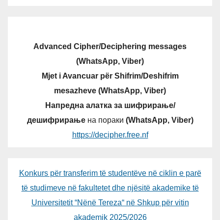
Advanced Cipher/Deciphering messages
(WhatsApp, Viber)
Mjet i Avancuar për Shifrim/Deshifrim
mesazheve (WhatsApp, Viber)
Напредна алатка за шифрирање/
дешифрирање
на пораки
(WhatsApp, Viber)
https://decipher.free.nf
Konkurs për transferim të studentëve në ciklin e parë
të studimeve në fakultetet dhe njësitë akademike të
Universitetit “Nënë Tereza“ në Shkup për vitin
akademik 2025/2026