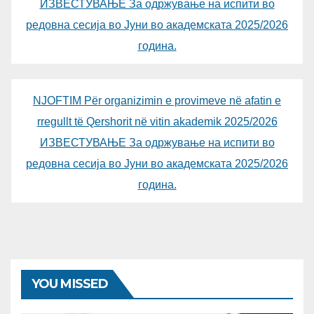
ИЗВЕСТУВАЊЕ За одржување на испити во
редовна сесија во Јуни во академската 2025/2026
година.
NJOFTIM Për organizimin e provimeve në afatin e
rregullt të Qershorit në vitin akademik 2025/2026
ИЗВЕСТУВАЊЕ За одржување на испити во
редовна сесија во Јуни во академската 2025/2026
година.
YOU MISSED