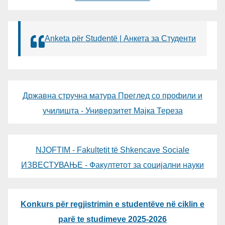
Anketa për Studentë | Анкета за Студенти
Државна стручна матура Преглед со профили и
училишта - Универзитет Мајка Тереза
NJOFTIM - Fakultetit të Shkencave Sociale
ИЗВЕСТУВАЊЕ - Факултетот за социјални науки
Konkurs për regjistrimin e studentëve në ciklin e
parë te studimeve 2025-2026