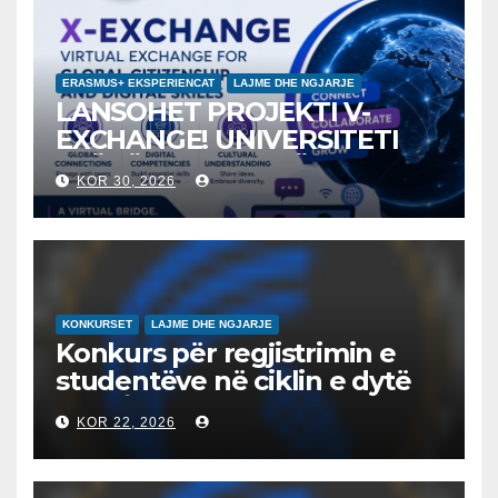
ERASMUS+ EKSPERIENCAT
LAJME DHE NGJARJE
LANSOHET PROJEKTI V-
EXCHANGE! UNIVERSITETI
“NËNË TEREZA” NË SHKUP
KOR 30, 2026
UDHËHEQ NISMËN
NDËRKOMBËTARE PËR
EDUKIMIN DIGJITAL DHE
QYTETARINË GLOBALE
KONKURSET
LAJME DHE NGJARJE
Konkurs për regjistrimin e
studentëve në ciklin e dytë
2026/2027 – Конкурс за
KOR 22, 2026
запишување на студенти
на втор циклус студии за
2026/2027