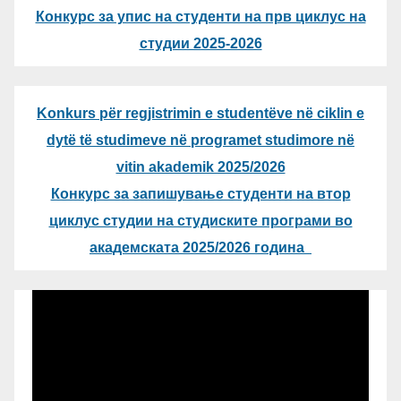
Конкурс за упис на студенти на прв циклус на
студии 2025-2026
Konkurs për regjistrimin e studentëve në ciklin e
dytë të studimeve në programet studimore në
vitin akademik 2025/2026
Конкурс за запишување студенти на втор
циклус студии на студиските програми во
академската 2025/2026 година