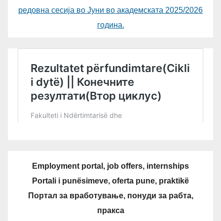
редовна сесија во Јуни во академската 2025/2026
година.
Employment portal, job offers, internships
Portali i punësimeve, oferta pune, praktikë
Портал за вработување, понуди за рабта,
пракса