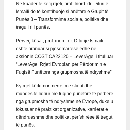
Në kuadër të këtij rrjeti, prof. Inord. dr. Diturije
Ismaili do të kontribuojë si anëtare e Grupit të
Punës 3 – Transformime sociale, politika dhe
tregu i ri i punës.
Përveç kësaj, prof. inord. dr. Diturije Ismaili
është pranuar si pjesëmarrëse edhe në
aksionin COST CA22120 – LeverAge, i titulluar
“LeverAge: Rrjeti Evropian për Përdorimin e
Fuqisë Punëtore nga grupmosha të ndryshme”.
Ky rrjet kërkimor merret me sfidat dhe
mundësitë lidhur me fuqinë punëtore të përbërë
nga grupmosha të ndryshme në Evropë, duke u
fokusuar në praktikat organizative, karrierat e
qëndrueshme dhe politikat përfshirëse të tregut
të punës.