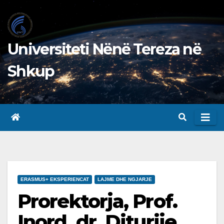
Skip
to
content
Universiteti Nënë Tereza në
Shkup
ERASMUS+ EKSPERIENCAT
LAJME DHE NGJARJE
Prorektorja, Prof.
Inord. dr. Diturije