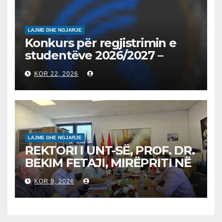
LAJME DHE NGJARJE
Konkurs për regjistrimin e
studentëve 2026/2027 –
Конкурс за запишување на
KOR 22, 2026
студенти за 2026/2027
LAJME DHE NGJARJE
REKTORI I UNT-SË, PROF. DR.
BEKIM FETAJI, MIRËPRITI NË
TAKIM ZYRTAR DREJTORIN E
KOR 9, 2026
SH.A MEPSO, DR. BURIM
LATIFIN