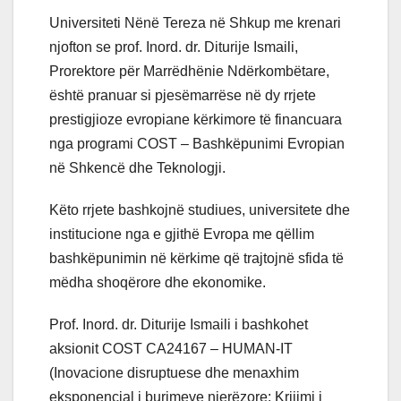
Universiteti Nënë Tereza në Shkup me krenari
njofton se prof. Inord. dr. Diturije Ismaili,
Prorektore për Marrëdhënie Ndërkombëtare,
është pranuar si pjesëmarrëse në dy rrjete
prestigjioze evropiane kërkimore të financuara
nga programi COST – Bashkëpunimi Evropian
në Shkencë dhe Teknologji.
Këto rrjete bashkojnë studiues, universitete dhe
institucione nga e gjithë Evropa me qëllim
bashkëpunimin në kërkime që trajtojnë sfida të
mëdha shoqërore dhe ekonomike.
Prof. Inord. dr. Diturije Ismaili i bashkohet
aksionit COST CA24167 – HUMAN-IT
(Inovacione disruptuese dhe menaxhim
eksponencial i burimeve njerëzore: Krijimi i