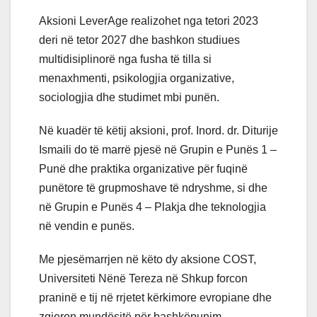
Aksioni LeverAge realizohet nga tetori 2023
deri në tetor 2027 dhe bashkon studiues
multidisiplinorë nga fusha të tilla si
menaxhmenti, psikologjia organizative,
sociologjia dhe studimet mbi punën.
Në kuadër të këtij aksioni, prof. Inord. dr. Diturije
Ismaili do të marrë pjesë në Grupin e Punës 1 –
Punë dhe praktika organizative për fuqinë
punëtore të grupmoshave të ndryshme, si dhe
në Grupin e Punës 4 – Plakja dhe teknologjia
në vendin e punës.
Me pjesëmarrjen në këto dy aksione COST,
Universiteti Nënë Tereza në Shkup forcon
praninë e tij në rrjetet kërkimore evropiane dhe
zgjeron mundësitë për bashkëpunim