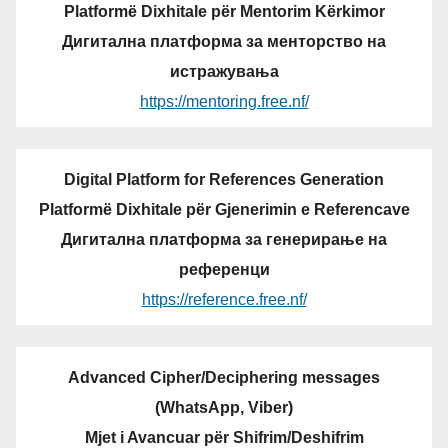
Platformë Dixhitale për Mentorim Kërkimor
Дигитална платформа за менторство на
истражувања
https://mentoring.free.nf/
Digital Platform for References Generation
Platformë Dixhitale për Gjenerimin e Referencave
Дигитална платформа за генерирање на
референци
https://reference.free.nf/
Advanced Cipher/Deciphering messages
(WhatsApp, Viber)
Mjet i Avancuar për Shifrim/Deshifrim