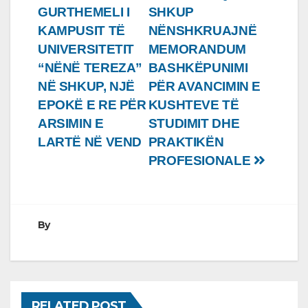
GURTHEMELI I
SHKUP
te
KAMPUSIT TË
NËNSHKRUAJNË
postimet
UNIVERSITETIT
MEMORANDUM
“NËNË TEREZA”
BASHKËPUNIMI
NË SHKUP, NJË
PËR AVANCIMIN E
EPOKË E RE PËR
KUSHTEVE TË
ARSIMIN E
STUDIMIT DHE
LARTË NË VEND
PRAKTIKËN
PROFESIONALE
By
RELATED POST