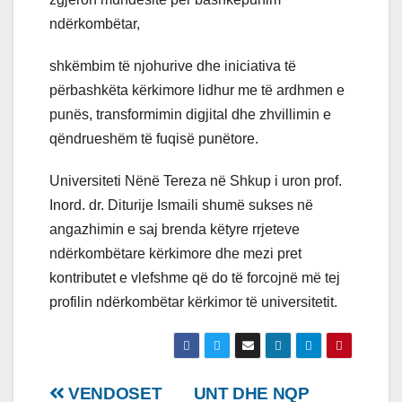
ndërkombëtar,
shkëmbim të njohurive dhe iniciativa të
përbashkëta kërkimore lidhur me të ardhmen e
punës, transformimin digjital dhe zhvillimin e
qëndrueshëm të fuqisë punëtore.
Universiteti Nënë Tereza në Shkup i uron prof.
Inord. dr. Diturije Ismaili shumë sukses në
angazhimin e saj brenda këtyre rrjeteve
ndërkombëtare kërkimore dhe mezi pret
kontributet e vlefshme që do të forcojnë më tej
profilin ndërkombëtar kërkimor të universitetit.
Lëvizje
VENDOSET
UNT DHE NQP