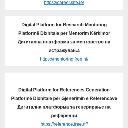
https://career.site.je/
Digital Platform for Research Mentoring
Platformë Dixhitale për Mentorim Kërkimor
Дигитална платформа за менторство на
истражувања
https://mentoring.free.nf/
Digital Platform for References Generation
Platformë Dixhitale për Gjenerimin e Referencave
Дигитална платформа за генерирање на
референци
https://reference.free.nf/