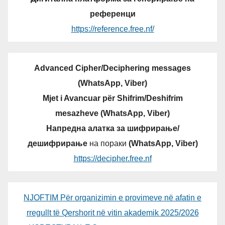
референци
https://reference.free.nf/
Advanced Cipher/Deciphering messages
(WhatsApp, Viber)
Mjet i Avancuar për Shifrim/Deshifrim
mesazheve (WhatsApp, Viber)
Напредна алатка за шифрирање/
дешифрирање
на пораки
(WhatsApp, Viber)
https://decipher.free.nf
NJOFTIM Për organizimin e provimeve në afatin e
rregullt të Qershorit në vitin akademik 2025/2026