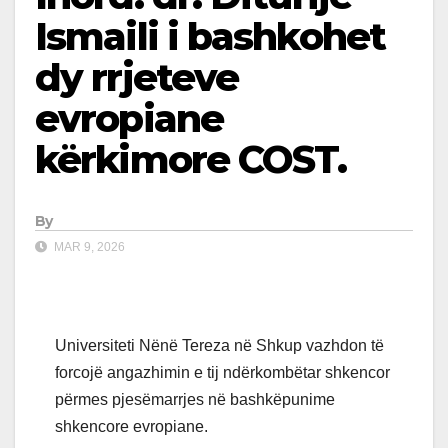
Ismaili i bashkohet
dy rrjeteve
evropiane
kërkimore COST.
By
MAR 9, 2026
Universiteti Nënë Tereza në Shkup vazhdon të
forcojë angazhimin e tij ndërkombëtar shkencor
përmes pjesëmarrjes në bashkëpunime
shkencore evropiane.