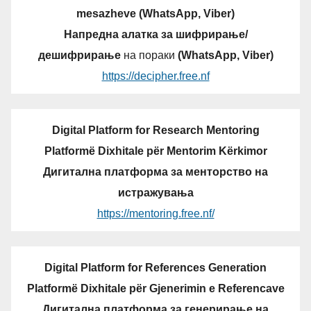
mesazheve (WhatsApp, Viber)
Напредна алатка за шифрирање/
дешифрирање
на пораки
(WhatsApp, Viber)
https://decipher.free.nf
Digital Platform for Research Mentoring
Platformë Dixhitale për Mentorim Kërkimor
Дигитална платформа за менторство на
истражувања
https://mentoring.free.nf/
Digital Platform for References Generation
Platformë Dixhitale për Gjenerimin e Referencave
Дигитална платформа за генерирање на