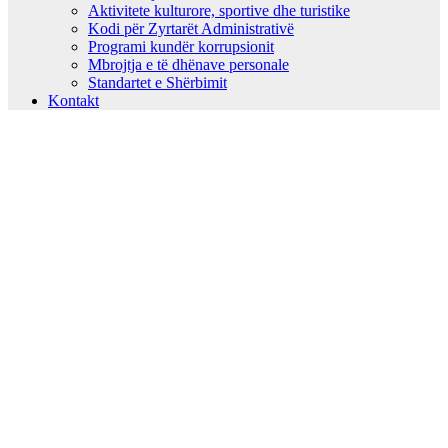
Aktivitete kulturore, sportive dhe turistike
Kodi për Zyrtarët Administrativë
Programi kundër korrupsionit
Mbrojtja e të dhënave personale
Standartet e Shërbimit
Kontakt