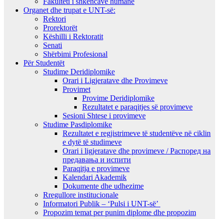
Fakulteti i shkencave humane
Organet dhe trupat e UNT-së:
Rektori
Prorektorët
Këshilli i Rektoratit
Senati
Shërbimi Profesional
Për Studentët
Studime Deridiplomike
Orari i Ligjeratave dhe Provimeve
Provimet
Provime Deridiplomike
Rezultatet e paraqitjes së provimeve
Sesioni Shtese i provimeve
Studime Pasdiplomike
Rezultatet e regjistrimeve të studentëve në ciklin
e dytë të studimeve
Orari i ligjeratave dhe provimeve / Распоред на
предавањa и испити
Paraqitja e provimeve
Kalendari Akademik
Dokumente dhe udhezime
Rregullore institucionale
Informatori Publik – ‘Pulsi i UNT-së’
Propozim temat per punim diplome dhe propozim