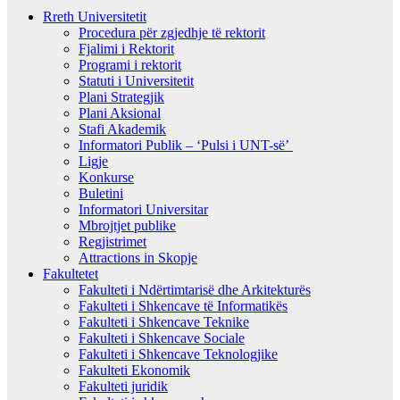
Rreth Universitetit
Procedura për zgjedhje të rektorit
Fjalimi i Rektorit
Programi i rektorit
Statuti i Universitetit
Plani Strategjik
Plani Aksional
Stafi Akademik
Informatori Publik – ‘Pulsi i UNT-së’
Ligje
Konkurse
Buletini
Informatori Universitar
Mbrojtjet publike
Regjistrimet
Attractions in Skopje
Fakultetet
Fakulteti i Ndërtimtarisë dhe Arkitekturës
Fakulteti i Shkencave të Informatikës
Fakulteti i Shkencave Teknike
Fakulteti i Shkencave Sociale
Fakulteti i Shkencave Teknologjike
Fakulteti Ekonomik
Fakulteti juridik