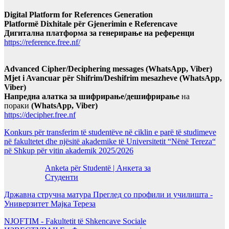
Digital Platform for References Generation
Platformë Dixhitale për Gjenerimin e Referencave
Дигитална платформа за генерирање на референци
https://reference.free.nf/
Advanced Cipher/Deciphering messages (WhatsApp, Viber)
Mjet i Avancuar për Shifrim/Deshifrim mesazheve (WhatsApp,
Viber)
Напредна алатка за шифрирање/дешифрирање
на
пораки
(WhatsApp, Viber)
https://decipher.free.nf
Konkurs për transferim të studentëve në ciklin e parë të studimeve
në fakultetet dhe njësitë akademike të Universitetit “Nënë Tereza“
në Shkup për vitin akademik 2025/2026
Anketa për Studentë | Анкета за
Студенти
Државна стручна матура Преглед со профили и училишта -
Универзитет Мајка Тереза
NJOFTIM - Fakultetit të Shkencave Sociale