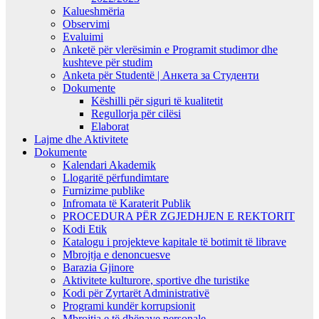
Kalueshmëria
Observimi
Evaluimi
Anketë për vlerësimin e Programit studimor dhe
kushteve për studim
Anketa për Studentë | Анкета за Студенти
Dokumente
Këshilli për siguri të kualitetit
Regullorja për cilësi
Elaborat
Lajme dhe Aktivitete
Dokumente
Kalendari Akademik
Llogaritë përfundimtare
Furnizime publike
Infromata të Karaterit Publik
PROCEDURA PËR ZGJEDHJEN E REKTORIT
Kodi Etik
Katalogu i projekteve kapitale të botimit të librave
Mbrojtja e denoncuesve
Barazia Gjinore
Aktivitete kulturore, sportive dhe turistike
Kodi për Zyrtarët Administrativë
Programi kundër korrupsionit
Mbrojtja e të dhënave personale