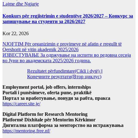
Lajme dhe Ngjarje
Konkurs për regjistrimin e studentëve 2026/2027 – Конкурс за
запишување на студенти за 2026/2027
Kor 22, 2026
NJOFTIM Për organizimin e provimeve në afatin e rregullt të
Qershorit në vitin akademik 2025/2026
ИЗВЕСТУВАЊЕ За одржување на испити во редовна сесија
во Јуни во академската 2025/2026 година.
Rezultatet përfundimtare(Cikli i dytë) ||
Конечните резултати(Втор циклус)
Employment portal, job offers, internships
Portali i punësimeve, oferta pune, praktikë
Портал за вработување, понуди за рабта, пракса
https://career.site.je/
Digital Platform for Research Mentoring
Platformë Dixhitale për Mentorim Kërkimor
Дигитална платформа за менторство на истражувања
https://mentoring.free.nf/