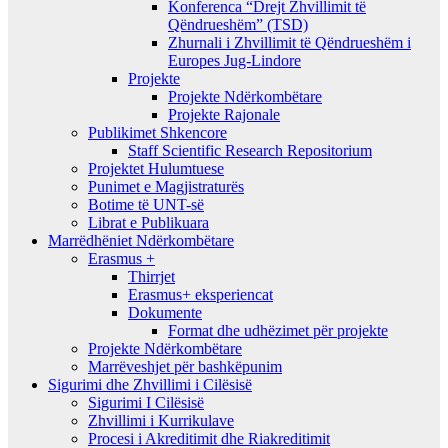
Konferenca “Drejt Zhvillimit të
Qëndrueshëm” (TSD)
Zhurnali i Zhvillimit të Qëndrueshëm i
Europes Jug-Lindore
Projekte
Projekte Ndërkombëtare
Projekte Rajonale
Publikimet Shkencore
Staff Scientific Research Repositorium
Projektet Hulumtuese
Punimet e Magjistraturës
Botime të UNT-së
Librat e Publikuara
Marrëdhëniet Ndërkombëtare
Erasmus +
Thirrjet
Erasmus+ eksperiencat
Dokumente
Format dhe udhëzimet për projekte
Projekte Ndërkombëtare
Marrëveshjet për bashkëpunim
Sigurimi dhe Zhvillimi i Cilësisë
Sigurimi I Cilësisë
Zhvillimi i Kurrikulave
Procesi i Akreditimit dhe Riakreditimit