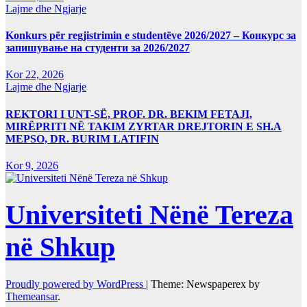
Lajme dhe Ngjarje
Konkurs për regjistrimin e studentëve 2026/2027 – Конкурс за
запишување на студенти за 2026/2027
Kor 22, 2026
Lajme dhe Ngjarje
REKTORI I UNT-SË, PROF. DR. BEKIM FETAJI,
MIRËPRITI NË TAKIM ZYRTAR DREJTORIN E SH.A
MEPSO, DR. BURIM LATIFIN
Kor 9, 2026
Universiteti Nënë Tereza
në Shkup
Proudly powered by WordPress
|
Theme: Newspaperex by
Themeansar
.