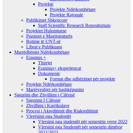
Projekte
Projekte Ndërkombëtare
Projekte Rajonale
Publikimet Shkencore
Staff Scientific Research Repositorium
Projektet Hulumtuese
Punimet e Magjistraturës
Botime të UNT-së
Librat e Publikuara
Marrëdhëniet Ndërkombëtare
Erasmus +
Thirrjet
Erasmus+ eksperiencat
Dokumente
Format dhe udhëzimet për projekte
Projekte Ndërkombëtare
Marrëveshjet për bashkëpunim
Sigurimi dhe Zhvillimi i Cilësisë
Sigurimi I Cilësisë
Zhvillimi i Kurrikulave
Procesi i Akreditimit dhe Riakreditimit
Vlerësimi nga Studentët
Vlersimi nga studentët për semestrin veror 2022
Vlersimi nga Studentët për semestrin dimëror
2022/2023