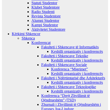
Statuti Studentor
Klubet Studentore
Radio Studenti
Revista Studentore
Alumni Studentor
Kampi Studentor
Aktivitetet Studentore
Kërkimi Shkencor
Shkenca
Konferencat
Fakulteti i Shkencave të Informatikës
Keshilli organizativ i konferencës
Fakulteti i Shkencave Teknike
Keshilli organizativ i konferencës
Fakulteti i Shkencave Sociale
Konferenca “Migrimet”
Keshilli organizativ i konferencës
Fakulteti i Ndërtimtarisë dhe Arkitekturës
Keshilli organizativ i konferencës
Fakulteti i Shkencave Teknologjike
Keshilli organizativ i konferencës
Konferenca “Drejt Zhvillimit të
Qëndrueshëm” (TSD)
Zhurnali i Zhvillimit të Qëndrueshëm i
Europes Jug-Lindore