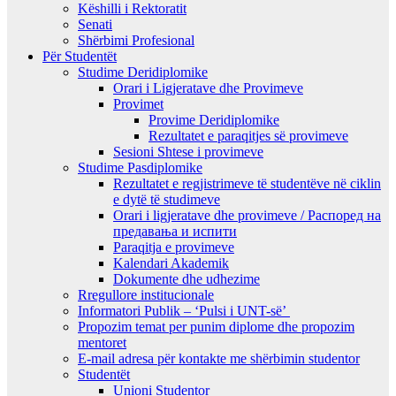
Këshilli i Rektoratit
Senati
Shërbimi Profesional
Për Studentët
Studime Deridiplomike
Orari i Ligjeratave dhe Provimeve
Provimet
Provime Deridiplomike
Rezultatet e paraqitjes së provimeve
Sesioni Shtese i provimeve
Studime Pasdiplomike
Rezultatet e regjistrimeve të studentëve në ciklin
e dytë të studimeve
Orari i ligjeratave dhe provimeve / Распоред на
предавањa и испити
Paraqitja e provimeve
Kalendari Akademik
Dokumente dhe udhezime
Rregullore institucionale
Informatori Publik – ‘Pulsi i UNT-së’
Propozim temat per punim diplome dhe propozim
mentoret
E-mail adresa për kontakte me shërbimin studentor
Studentët
Unioni Studentor