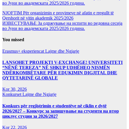
во Јуни во академската 2025/2026 година.
NJOFTIM Për organizimin e provimeve në afatin e rregullt të
Qershorit në vitin akademik 2025/2026
ИЗВЕСТУВАЊЕ За одржување на испити во редовна сесија
во Јуни во академската 2025/2026 година.
You missed
Erasmus+ eksperiencat
Lajme dhe Ngjarje
LANSOHET PROJEKTI V-EXCHANGE! UNIVERSITETI
“NËNË TEREZA” NË SHKUP UDHËHEQ NISMËN
NDËRKOMBËTARE PËR EDUKIMIN DIGJITAL DHE
QYTETARINË GLOBALE
Kor 30, 2026
Konkurset
Lajme dhe Ngjarje
Konkurs për regjistrimin e studentëve në ciklin e dytë
2026/2027 – Конкурс за запишување на студенти на втор
циклус студии за 2026/2027
Kor 22, 2026