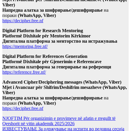
Viber)
Напредна алатка за шифрирање/дешифрирање
на
пораки
(WhatsApp, Viber)
https://decipher.free.nf
Digital Platform for Research Mentoring
Platformë Dixhitale për Mentorim Kërkimor
Дигитална платформа за менторство на истражувања
https://mentoring.free.nf/
Digital Platform for References Generation
Platformë Dixhitale për Gjenerimin e Referencave
Дигитална платформа за генерирање на референци
https://reference.free.nf/
Advanced Cipher/Deciphering messages (WhatsApp, Viber)
Mjet i Avancuar për Shifrim/Deshifrim mesazheve (WhatsApp,
Viber)
Напредна алатка за шифрирање/дешифрирање
на
пораки
(WhatsApp, Viber)
https://decipher.free.nf
NJOFTIM Për organizimin e provimeve në afatin e rregullt të
Qershorit në vitin akademik 2025/2026
ИЗВЕСТУВАЊЕ За одржување на испити во редовна сесија