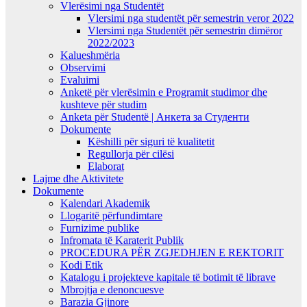
Vlerësimi nga Studentët
Vlersimi nga studentët për semestrin veror 2022
Vlersimi nga Studentët për semestrin dimëror
2022/2023
Kalueshmëria
Observimi
Evaluimi
Anketë për vlerësimin e Programit studimor dhe
kushteve për studim
Anketa për Studentë | Анкета за Студенти
Dokumente
Këshilli për siguri të kualitetit
Regullorja për cilësi
Elaborat
Lajme dhe Aktivitete
Dokumente
Kalendari Akademik
Llogaritë përfundimtare
Furnizime publike
Infromata të Karaterit Publik
PROCEDURA PËR ZGJEDHJEN E REKTORIT
Kodi Etik
Katalogu i projekteve kapitale të botimit të librave
Mbrojtja e denoncuesve
Barazia Gjinore