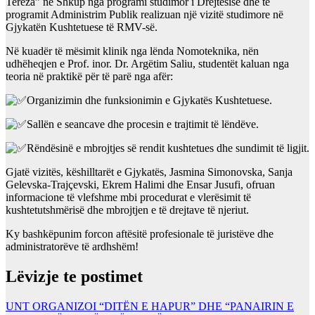
Tereza” në Shkup nga programi studimor i Drejtësisë dhe të
programit Administrim Publik realizuan një vizitë studimore në
Gjykatën Kushtetuese të RMV-së.
Në kuadër të mësimit klinik nga lënda Nomoteknika, nën
udhëheqjen e Prof. inor. Dr. Argëtim Saliu, studentët kaluan nga
teoria në praktikë për të parë nga afër:
Organizimin dhe funksionimin e Gjykatës Kushtetuese.
Sallën e seancave dhe procesin e trajtimit të lëndëve.
Rëndësinë e mbrojtjes së rendit kushtetues dhe sundimit të ligjit.
Gjatë vizitës, këshilltarët e Gjykatës, Jasmina Simonovska, Sanja
Gelevska-Trajçevski, Ekrem Halimi dhe Ensar Jusufi, ofruan
informacione të vlefshme mbi procedurat e vlerësimit të
kushtetutshmërisë dhe mbrojtjen e të drejtave të njeriut.
Ky bashkëpunim forcon aftësitë profesionale të juristëve dhe
administratorëve të ardhshëm!
Lëvizje te postimet
UNT ORGANIZOI “DITËN E HAPUR” DHE “PANAIRIN E