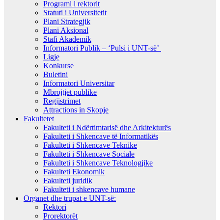
Programi i rektorit
Statuti i Universitetit
Plani Strategjik
Plani Aksional
Stafi Akademik
Informatori Publik – ‘Pulsi i UNT-së’
Ligje
Konkurse
Buletini
Informatori Universitar
Mbrojtjet publike
Regjistrimet
Attractions in Skopje
Fakultetet
Fakulteti i Ndërtimtarisë dhe Arkitekturës
Fakulteti i Shkencave të Informatikës
Fakulteti i Shkencave Teknike
Fakulteti i Shkencave Sociale
Fakulteti i Shkencave Teknologjike
Fakulteti Ekonomik
Fakulteti juridik
Fakulteti i shkencave humane
Organet dhe trupat e UNT-së:
Rektori
Prorektorët