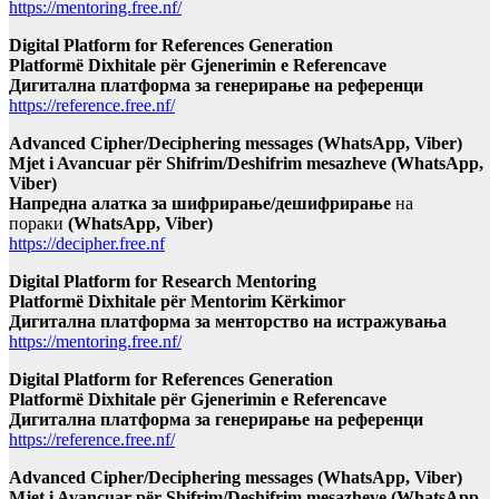
https://mentoring.free.nf/
Digital Platform for References Generation
Platformë Dixhitale për Gjenerimin e Referencave
Дигитална платформа за генерирање на референци
https://reference.free.nf/
Advanced Cipher/Deciphering messages (WhatsApp, Viber)
Mjet i Avancuar për Shifrim/Deshifrim mesazheve (WhatsApp,
Viber)
Напредна алатка за шифрирање/дешифрирање
на
пораки
(WhatsApp, Viber)
https://decipher.free.nf
Digital Platform for Research Mentoring
Platformë Dixhitale për Mentorim Kërkimor
Дигитална платформа за менторство на истражувања
https://mentoring.free.nf/
Digital Platform for References Generation
Platformë Dixhitale për Gjenerimin e Referencave
Дигитална платформа за генерирање на референци
https://reference.free.nf/
Advanced Cipher/Deciphering messages (WhatsApp, Viber)
Mjet i Avancuar për Shifrim/Deshifrim mesazheve (WhatsApp,