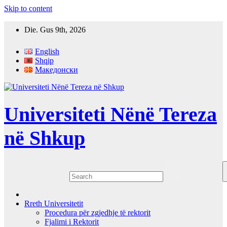
Skip to content
Die. Gus 9th, 2026
English
Shqip
Македонски
Universiteti Nënë Tereza
në Shkup
Rreth Universitetit
Procedura për zgjedhje të rektorit
Fjalimi i Rektorit