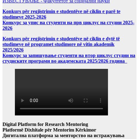
ИЗВЕСТУВАЊЕ - Факултетот за социјални науки
Konkurs për regjistrimin e studentëve në ciklin e parë te
studimeve 2025-2026
Конкурс за упис на студенти на прв циклус на студии 2025-
2026
Konkurs për regjistrimin e studentëve në ciklin e dytë të
studimeve në programet studimore në vitin akademik
2025/2026
Конкурс за запишување студенти на втор циклус студии на
студиските програми во академската 2025/2026 година
Digital Platform for Research Mentoring
Platformë Dixhitale për Mentorim Kërkimor
Дигитална платформа за менторство на истражувања