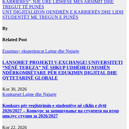
KARRIERËS”, NJË URË LIDHËSE MES ARSIMIT DHE
TREGUT TË PUNËS
UNT DIGJITALIZON QENDRËN E KARRIERËS DHE LIDH
STUDENTËT ME TREGUN E PUNËS
By
Related Post
Erasmus+ eksperiencat
Lajme dhe Ngjarje
LANSOHET PROJEKTI V-EXCHANGE! UNIVERSITETI
“NËNË TEREZA” NË SHKUP UDHËHEQ NISMËN
NDËRKOMBËTARE PËR EDUKIMIN DIGJITAL DHE
QYTETARINË GLOBALE
Kor 30, 2026
Konkurset
Lajme dhe Ngjarje
Konkurs për regjistrimin e studentëve në ciklin e dytë
2026/2027 – Конкурс за запишување на студенти на втор
циклус студии за 2026/2027
Kor 22, 2026