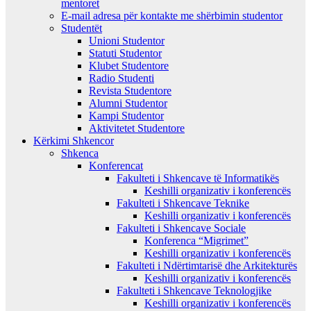
mentoret
E-mail adresa për kontakte me shërbimin studentor
Studentët
Unioni Studentor
Statuti Studentor
Klubet Studentore
Radio Studenti
Revista Studentore
Alumni Studentor
Kampi Studentor
Aktivitetet Studentore
Kërkimi Shkencor
Shkenca
Konferencat
Fakulteti i Shkencave të Informatikës
Keshilli organizativ i konferencës
Fakulteti i Shkencave Teknike
Keshilli organizativ i konferencës
Fakulteti i Shkencave Sociale
Konferenca “Migrimet”
Keshilli organizativ i konferencës
Fakulteti i Ndërtimtarisë dhe Arkitekturës
Keshilli organizativ i konferencës
Fakulteti i Shkencave Teknologjike
Keshilli organizativ i konferencës