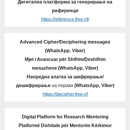
Дигитална платформа за генерирање на
референци
https://reference.free.nf/
Advanced Cipher/Deciphering messages
(WhatsApp, Viber)
Mjet i Avancuar për Shifrim/Deshifrim
mesazheve (WhatsApp, Viber)
Напредна алатка за шифрирање/
дешифрирање
на пораки
(WhatsApp, Viber)
https://decipher.free.nf
Digital Platform for Research Mentoring
Platformë Dixhitale për Mentorim Kërkimor