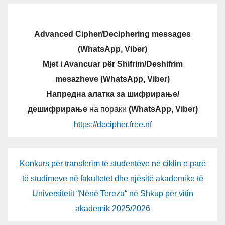
Advanced Cipher/Deciphering messages
(WhatsApp, Viber)
Mjet i Avancuar për Shifrim/Deshifrim
mesazheve (WhatsApp, Viber)
Напредна алатка за шифрирање/
дешифрирање
на пораки
(WhatsApp, Viber)
https://decipher.free.nf
Konkurs për transferim të studentëve në ciklin e parë
të studimeve në fakultetet dhe njësitë akademike të
Universitetit “Nënë Tereza“ në Shkup për vitin
akademik 2025/2026