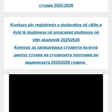
студии 2025-2026
Konkurs për regjistrimin e studentëve në ciklin e
dytë të studimeve në programet studimore në
vitin akademik 2025/2026
Конкурс за запишување студенти на втор
циклус студии на студиските програми во
академската 2025/2026 година