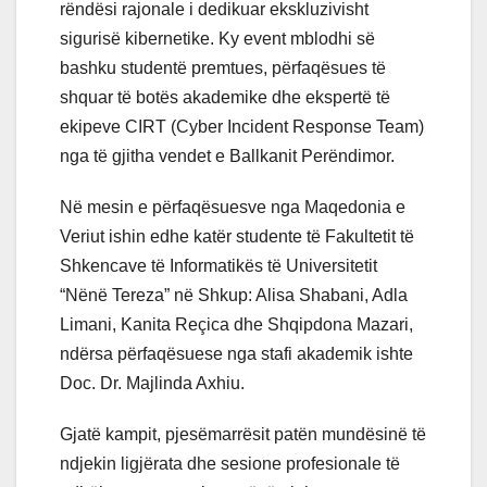
rëndësi rajonale i dedikuar ekskluzivisht
sigurisë kibernetike. Ky event mblodhi së
bashku studentë premtues, përfaqësues të
shquar të botës akademike dhe ekspertë të
ekipeve CIRT (Cyber Incident Response Team)
nga të gjitha vendet e Ballkanit Perëndimor.
Në mesin e përfaqësuesve nga Maqedonia e
Veriut ishin edhe katër studente të Fakultetit të
Shkencave të Informatikës të Universitetit
“Nënë Tereza” në Shkup: Alisa Shabani, Adla
Limani, Kanita Reçica dhe Shqipdona Mazari,
ndërsa përfaqësuese nga stafi akademik ishte
Doc. Dr. Majlinda Axhiu.
Gjatë kampit, pjesëmarrësit patën mundësinë të
ndjekin ligjërata dhe sesione profesionale të