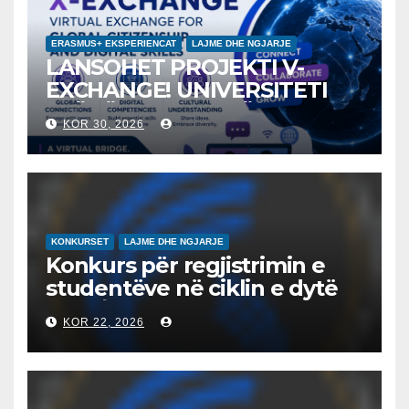
ERASMUS+ EKSPERIENCAT
LAJME DHE NGJARJE
LANSOHET PROJEKTI V-
EXCHANGE! UNIVERSITETI
“NËNË TEREZA” NË SHKUP
KOR 30, 2026
UDHËHEQ NISMËN
NDËRKOMBËTARE PËR
EDUKIMIN DIGJITAL DHE
QYTETARINË GLOBALE
KONKURSET
LAJME DHE NGJARJE
Konkurs për regjistrimin e
studentëve në ciklin e dytë
2026/2027 – Конкурс за
KOR 22, 2026
запишување на студенти
на втор циклус студии за
2026/2027