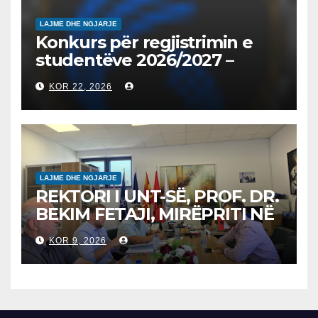
LAJME DHE NGJARJE
Konkurs për regjistrimin e
studentëve 2026/2027 –
Конкурс за запишување на
KOR 22, 2026
студенти за 2026/2027
LAJME DHE NGJARJE
REKTORI I UNT-SË, PROF. DR.
BEKIM FETAJI, MIRËPRITI NË
TAKIM ZYRTAR DREJTORIN E
KOR 9, 2026
SH.A MEPSO, DR. BURIM
LATIFIN