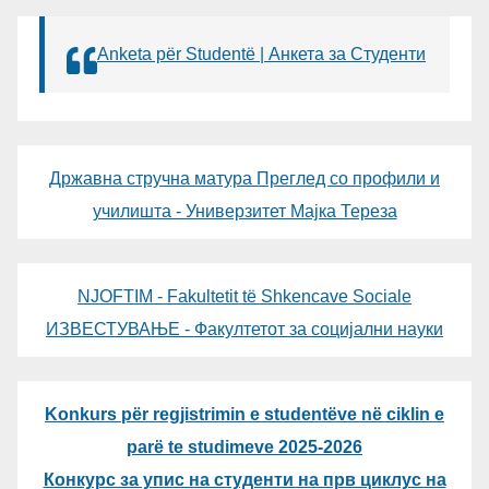
Anketa për Studentë | Анкета за Студенти
Државна стручна матура Преглед со профили и
училишта - Универзитет Мајка Тереза
NJOFTIM - Fakultetit të Shkencave Sociale
ИЗВЕСТУВАЊЕ - Факултетот за социјални науки
Konkurs për regjistrimin e studentëve në ciklin e
parë te studimeve 2025-2026
Конкурс за упис на студенти на прв циклус на