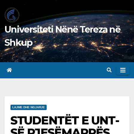
Skip
to
content
Universiteti Nënë Tereza në
Shkup
LAJME DHE NGJARJE
STUDENTËT E UNT-
SË PJESËMARRËS