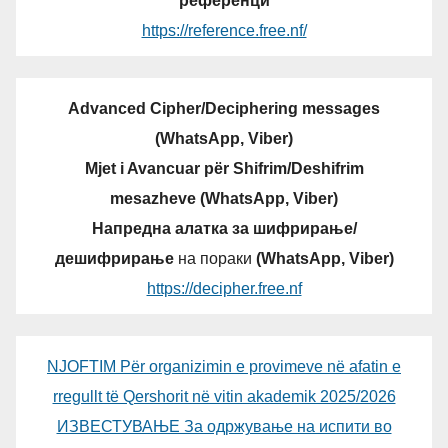
референци
https://reference.free.nf/
Advanced Cipher/Deciphering messages
(WhatsApp, Viber)
Mjet i Avancuar për Shifrim/Deshifrim
mesazheve (WhatsApp, Viber)
Напредна алатка за шифрирање/
дешифрирање
на пораки
(WhatsApp, Viber)
https://decipher.free.nf
NJOFTIM Për organizimin e provimeve në afatin e
rregullt të Qershorit në vitin akademik 2025/2026
ИЗВЕСТУВАЊЕ За одржување на испити во