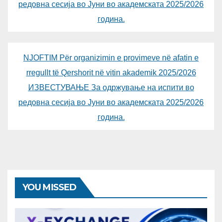
редовна сесија во Јуни во академската 2025/2026
година.
NJOFTIM Për organizimin e provimeve në afatin e
rregullt të Qershorit në vitin akademik 2025/2026
ИЗВЕСТУВАЊЕ За одржување на испити во
редовна сесија во Јуни во академската 2025/2026
година.
YOU MISSED