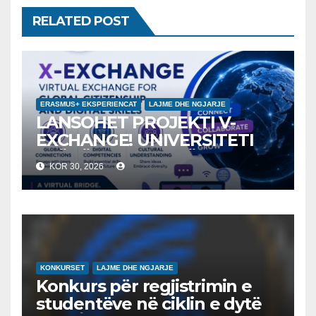
RELATED POST
ERASMUS+ EKSPERIENCAT
LAJME DHE NGJARJE
LANSOHET PROJEKTI V-
EXCHANGE! UNIVERSITETI
“NËNË TEREZA” NË SHKUP
KOR 30, 2026
UDHËHEQ NISMËN
NDËRKOMBËTARE PËR
EDUKIMIN DIGJITAL DHE
QYTETARINË GLOBALE
KONKURSET
LAJME DHE NGJARJE
Konkurs për regjistrimin e
studentëve në ciklin e dytë