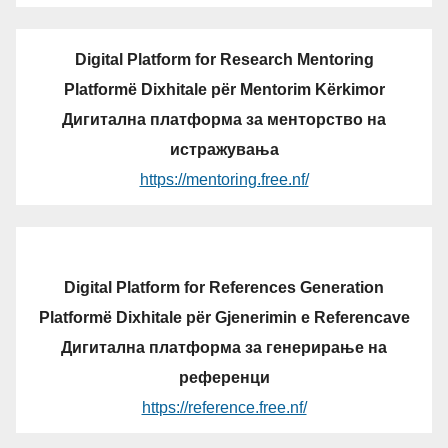
Digital Platform for Research Mentoring
Platformë Dixhitale për Mentorim Kërkimor
Дигитална платформа за менторство на
истражувања
https://mentoring.free.nf/
Digital Platform for References Generation
Platformë Dixhitale për Gjenerimin e Referencave
Дигитална платформа за генерирање на
референци
https://reference.free.nf/