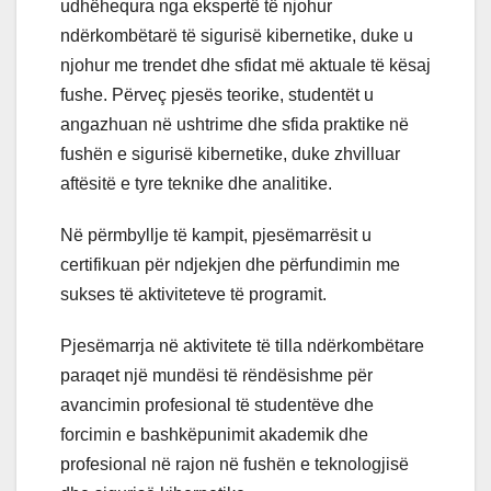
udhëhequra nga ekspertë të njohur
ndërkombëtarë të sigurisë kibernetike, duke u
njohur me trendet dhe sfidat më aktuale të kësaj
fushe. Përveç pjesës teorike, studentët u
angazhuan në ushtrime dhe sfida praktike në
fushën e sigurisë kibernetike, duke zhvilluar
aftësitë e tyre teknike dhe analitike.
Në përmbyllje të kampit, pjesëmarrësit u
certifikuan për ndjekjen dhe përfundimin me
sukses të aktiviteteve të programit.
Pjesëmarrja në aktivitete të tilla ndërkombëtare
paraqet një mundësi të rëndësishme për
avancimin profesional të studentëve dhe
forcimin e bashkëpunimit akademik dhe
profesional në rajon në fushën e teknologjisë