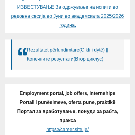
ИЗВЕСТУВАЊЕ За одржување на испити во
редовна сесија во Јуни во академската 2025/2026
година.
Rezultatet përfundimtare(Cikli i dytë) ||
Конечните резултати(Втор циклус)
Employment portal, job offers, internships
Portali i punësimeve, oferta pune, praktikë
Портал за вработување, понуди за рабта,
пракса
https://career.site.je/