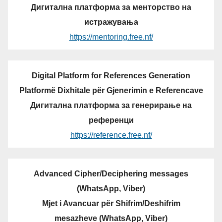
Дигитална платформа за менторство на
истражувања
https://mentoring.free.nf/
Digital Platform for References Generation
Platformë Dixhitale për Gjenerimin e Referencave
Дигитална платформа за генерирање на
референци
https://reference.free.nf/
Advanced Cipher/Deciphering messages
(WhatsApp, Viber)
Mjet i Avancuar për Shifrim/Deshifrim
mesazheve (WhatsApp, Viber)