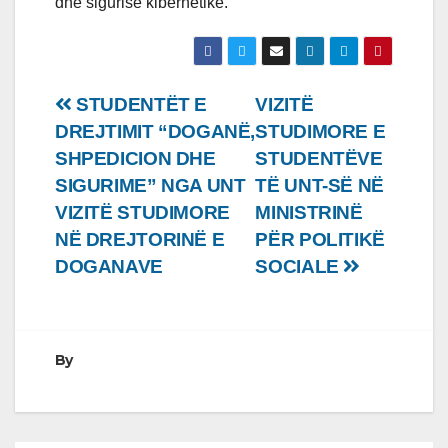
dhe sigurisë kibernetike.
Lëvizje
STUDENTËT E
VIZITË
DREJTIMIT “DOGANË,
STUDIMORE E
te
SHPEDICION DHE
STUDENTËVE
postimet
SIGURIME” NGA UNT
TË UNT-SË NË
VIZITË STUDIMORE
MINISTRINË
NË DREJTORINË E
PËR POLITIKË
DOGANAVE
SOCIALE
By