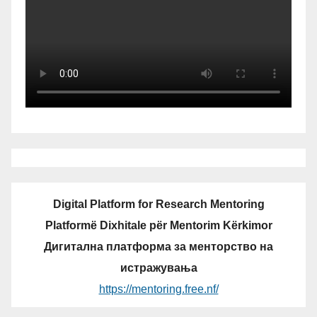
Digital Platform for Research Mentoring
Platformë Dixhitale për Mentorim Kërkimor
Дигитална платформа за менторство на
истражувања
https://mentoring.free.nf/