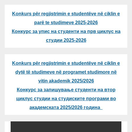
Konkurs për regjistrimin e studentëve në ciklin e
parë te studimeve 2025-2026
Конкурс за упис на студенти на прв циклус на
студии 2025-2026
Konkurs për regjistrimin e studentëve në ciklin e
dytë të studimeve në programet studimore në
vitin akademik 2025/2026
Конкурс за запишување студенти на втор
циклус студии на студиските програми во
академската 2025/2026 година