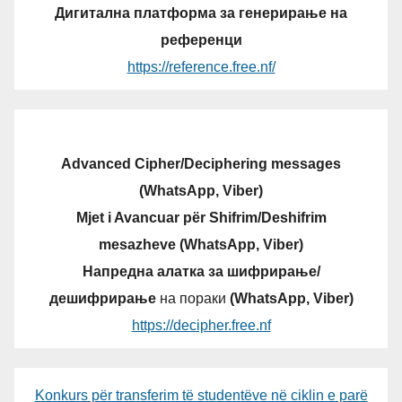
Дигитална платформа за генерирање на
референци
https://reference.free.nf/
Advanced Cipher/Deciphering messages
(WhatsApp, Viber)
Mjet i Avancuar për Shifrim/Deshifrim
mesazheve (WhatsApp, Viber)
Напредна алатка за шифрирање/
дешифрирање
на пораки
(WhatsApp, Viber)
https://decipher.free.nf
Konkurs për transferim të studentëve në ciklin e parë