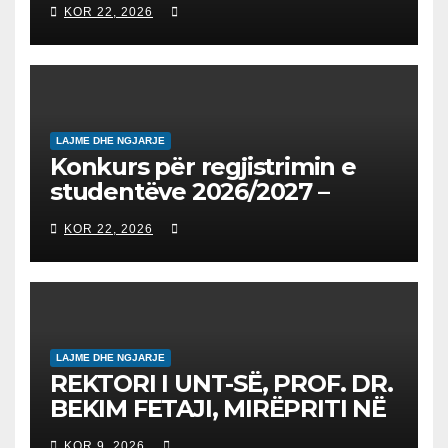
KOR 22, 2026
запишување на студенти
на втор циклус студии за
2026/2027
LAJME DHE NGJARJE
Konkurs për regjistrimin e
studentëve 2026/2027 –
Конкурс за запишување на
KOR 22, 2026
студенти за 2026/2027
LAJME DHE NGJARJE
REKTORI I UNT-SË, PROF. DR.
BEKIM FETAJI, MIRËPRITI NË
TAKIM ZYRTAR DREJTORIN E
KOR 9, 2026