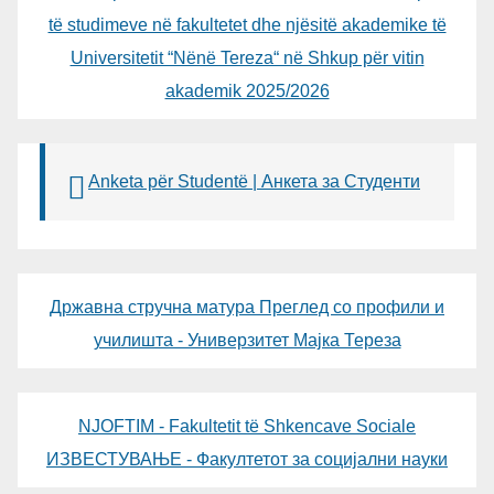
të studimeve në fakultetet dhe njësitë akademike të
Universitetit “Nënë Tereza“ në Shkup për vitin
akademik 2025/2026
Anketa për Studentë | Анкета за Студенти
Државна стручна матура Преглед со профили и
училишта - Универзитет Мајка Тереза
NJOFTIM - Fakultetit të Shkencave Sociale
ИЗВЕСТУВАЊЕ - Факултетот за социјални науки