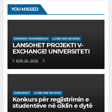
YOU MISSED
ERASMUS+ EKSPERIENCAT
LAJME DHE NGJARJE
LANSOHET PROJEKTI V-
EXCHANGE! UNIVERSITETI
“NËNË TEREZA” NË SHKUP
KOR 30, 2026
UDHËHEQ NISMËN
NDËRKOMBËTARE PËR
EDUKIMIN DIGJITAL DHE
QYTETARINË GLOBALE
KONKURSET
LAJME DHE NGJARJE
Konkurs për regjistrimin e
studentëve në ciklin e dytë
2026/2027 – Конкурс за