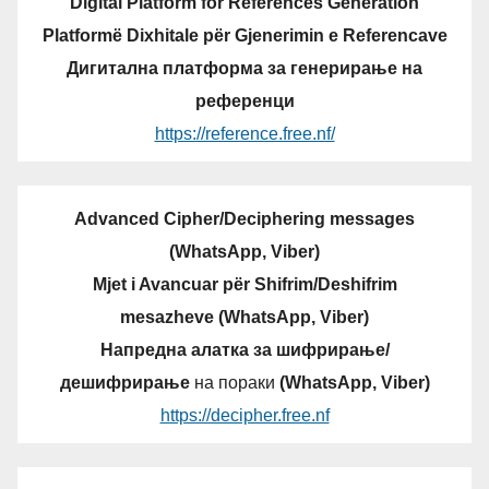
Digital Platform for References Generation
Platformë Dixhitale për Gjenerimin e Referencave
Дигитална платформа за генерирање на
референци
https://reference.free.nf/
Advanced Cipher/Deciphering messages
(WhatsApp, Viber)
Mjet i Avancuar për Shifrim/Deshifrim
mesazheve (WhatsApp, Viber)
Напредна алатка за шифрирање/
дешифрирање
на пораки
(WhatsApp, Viber)
https://decipher.free.nf