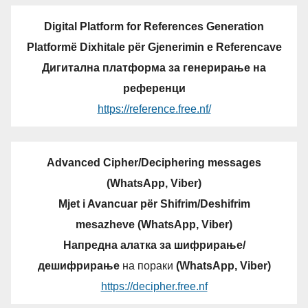
Digital Platform for References Generation
Platformë Dixhitale për Gjenerimin e Referencave
Дигитална платформа за генерирање на
референци
https://reference.free.nf/
Advanced Cipher/Deciphering messages
(WhatsApp, Viber)
Mjet i Avancuar për Shifrim/Deshifrim
mesazheve (WhatsApp, Viber)
Напредна алатка за шифрирање/
дешифрирање
на пораки
(WhatsApp, Viber)
https://decipher.free.nf