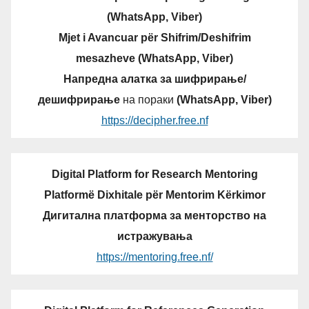
(WhatsApp, Viber)
Mjet i Avancuar për Shifrim/Deshifrim
mesazheve (WhatsApp, Viber)
Напредна алатка за шифрирање/
дешифрирање
на пораки
(WhatsApp, Viber)
https://decipher.free.nf
Digital Platform for Research Mentoring
Platformë Dixhitale për Mentorim Kërkimor
Дигитална платформа за менторство на
истражувања
https://mentoring.free.nf/