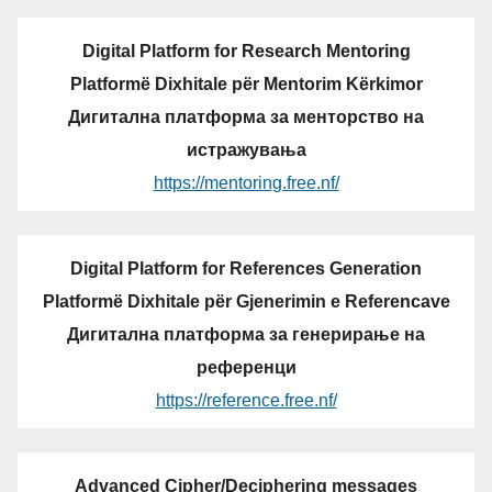
Digital Platform for Research Mentoring
Platformë Dixhitale për Mentorim Kërkimor
Дигитална платформа за менторство на
истражувања
https://mentoring.free.nf/
Digital Platform for References Generation
Platformë Dixhitale për Gjenerimin e Referencave
Дигитална платформа за генерирање на
референци
https://reference.free.nf/
Advanced Cipher/Deciphering messages