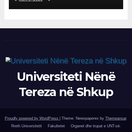
SH.A MEPSO, DR. BURIM
LATIFIN
Universiteti Nënë
Tereza në Shkup
Proudly powered by WordPress
|
Theme: Newspaperex by
Themeansar
.
Rreth Universitetit
Fakultetet
Organet dhe trupat e UNT-së: