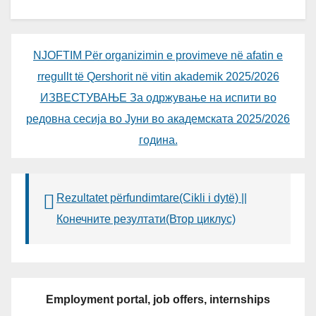
NJOFTIM Për organizimin e provimeve në afatin e
rregullt të Qershorit në vitin akademik 2025/2026
ИЗВЕСТУВАЊЕ За одржување на испити во
редовна сесија во Јуни во академската 2025/2026
година.
Rezultatet përfundimtare(Cikli i dytë) ||
Конечните резултати(Втор циклус)
Employment portal, job offers, internships