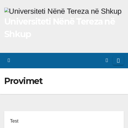
Skip
to
Universiteti Nënë Tereza në
content
Shkup
Provimet
Test