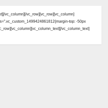
t][/vc_column][/vc_row][vc_row][vc_column]
css=”.vc_custom_1499424861812{margin-top: -50px
[vc_row][vc_column][vc_column_text][/vc_column_text]