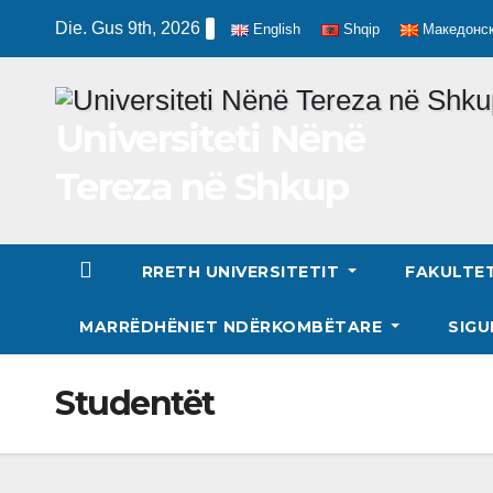
Skip
Die. Gus 9th, 2026
English
Shqip
Македонс
to
content
Universiteti Nënë
Tereza në Shkup
RRETH UNIVERSITETIT
FAKULTE
MARRËDHËNIET NDËRKOMBËTARE
SIGU
Studentët