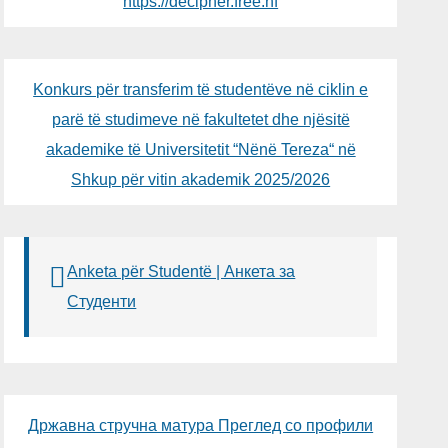
https://decipher.free.nf
Konkurs për transferim të studentëve në ciklin e
parë të studimeve në fakultetet dhe njësitë
akademike të Universitetit “Nënë Tereza“ në
Shkup për vitin akademik 2025/2026
Anketa për Studentë | Анкета за
Студенти
Државна стручна матура Преглед со профили