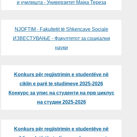
и училишта - Универзитет Мајка Тереза
NJOFTIM - Fakultetit të Shkencave Sociale
ИЗВЕСТУВАЊЕ - Факултетот за социјални
науки
Konkurs për regjistrimin e studentëve në
ciklin e parë te studimeve 2025-2026
Конкурс за упис на студенти на прв циклус
на студии 2025-2026
Konkurs për regjistrimin e studentëve në