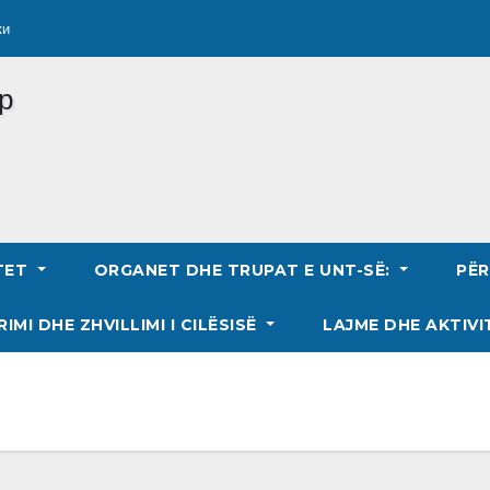
ки
TET
ORGANET DHE TRUPAT E UNT-SË:
PË
RIMI DHE ZHVILLIMI I CILËSISË
LAJME DHE AKTIVI