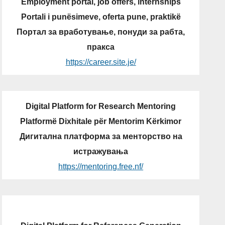
Employment portal, job offers, internships
Portali i punësimeve, oferta pune, praktikë
Портал за вработување, понуди за рабта,
пракса
https://career.site.je/
Digital Platform for Research Mentoring
Platformë Dixhitale për Mentorim Kërkimor
Дигитална платформа за менторство на
истражувања
https://mentoring.free.nf/