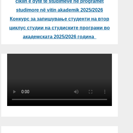
ciklin e dytë të studimeve në programet
studimore në vitin akademik 2025/2026
Конкурс за запишување студенти на втор
циклус студии на студиските програми во
академската 2025/2026 година