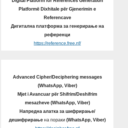
Digital Platform for References Generation
Platformë Dixhitale për Gjenerimin e
Referencave
Дигитална платформа за генерирање на
референци
https://reference.free.nf/
Advanced Cipher/Deciphering messages
(WhatsApp, Viber)
Mjet i Avancuar për Shifrim/Deshifrim
mesazheve (WhatsApp, Viber)
Напредна алатка за шифрирање/
дешифрирање
на пораки
(WhatsApp, Viber)