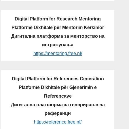
Digital Platform for Research Mentoring
Platformë Dixhitale për Mentorim Kërkimor
Дигитална платформа за менторство на
истражувања
https://mentoring.free.nf/
Digital Platform for References Generation
Platformë Dixhitale për Gjenerimin e
Referencave
Дигитална платформа за генерирање на
референци
https://reference.free.nf/