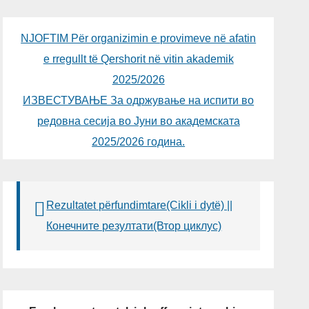
NJOFTIM Për organizimin e provimeve në afatin
e rregullt të Qershorit në vitin akademik
2025/2026
ИЗВЕСТУВАЊЕ За одржување на испити во
редовна сесија во Јуни во академската
2025/2026 година.
Rezultatet përfundimtare(Cikli i dytë) ||
Конечните резултати(Втор циклус)