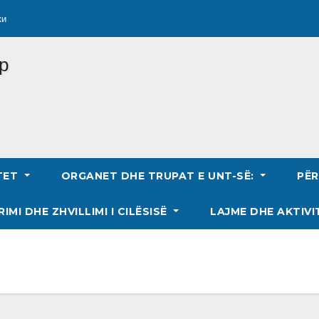
ки
TET
ORGANET DHE TRUPAT E UNT-SË:
PË
RIMI DHE ZHVILLIMI I CILËSISË
LAJME DHE AKTIVI