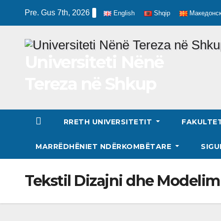
Skip
Pre. Gus 7th, 2026
English
Shqip
Македонс
to
content
Universiteti Nënë
Tereza në Shkup
RRETH UNIVERSITETIT
FAKULTE
MARRËDHËNIET NDËRKOMBËTARE
SIGU
Tekstil Dizajni dhe Modelim