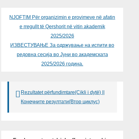
NJOFTIM Për organizimin e provimeve në afatin
e rregullt të Qershorit në vitin akademik
2025/2026
ИЗВЕСТУВАЊЕ За одржување на испити во
редовна сесија во Јуни во академската
2025/2026 година.
Rezultatet përfundimtare(Cikli i dytë) ||
Конечните резултати(Втор циклус)