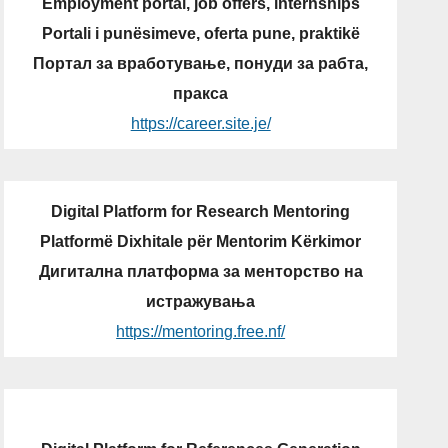
Employment portal, job offers, internships
Portali i punësimeve, oferta pune, praktikë
Портал за вработување, понуди за рабта,
пракса
https://career.site.je/
Digital Platform for Research Mentoring
Platformë Dixhitale për Mentorim Kërkimor
Дигитална платформа за менторство на
истражувања
https://mentoring.free.nf/