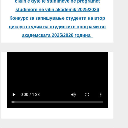
ciklin e dytë të studimeve në programet
studimore në vitin akademik 2025/2026
Конкурс за запишување студенти на втор
циклус студии на студиските програми во
академската 2025/2026 година