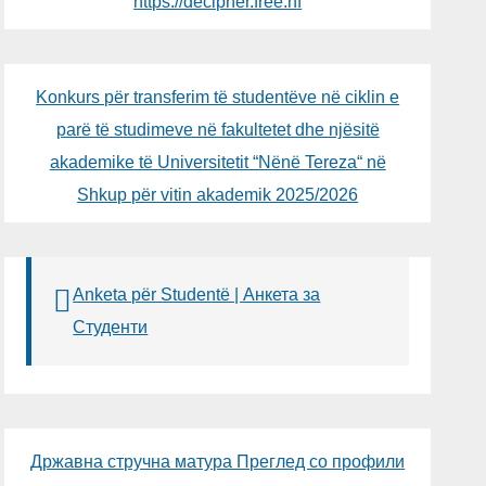
https://decipher.free.nf
Konkurs për transferim të studentëve në ciklin e
parë të studimeve në fakultetet dhe njësitë
akademike të Universitetit “Nënë Tereza“ në
Shkup për vitin akademik 2025/2026
Anketa për Studentë | Анкета за
Студенти
Државна стручна матура Преглед со профили