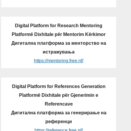
Digital Platform for Research Mentoring
Platformë Dixhitale për Mentorim Kërkimor
Дигитална платформа за менторство на
истражувања
https://mentoring.free.nf/
Digital Platform for References Generation
Platformë Dixhitale për Gjenerimin e
Referencave
Дигитална платформа за генерирање на
референци
https://reference.free.nf/