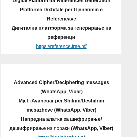
Digital Platform for References Generation
Platformë Dixhitale për Gjenerimin e
Referencave
Дигитална платформа за генерирање на
референци
https://reference.free.nf/
Advanced Cipher/Deciphering messages
(WhatsApp, Viber)
Mjet i Avancuar për Shifrim/Deshifrim
mesazheve (WhatsApp, Viber)
Напредна алатка за шифрирање/
дешифрирање
на пораки
(WhatsApp, Viber)