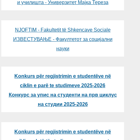
и училишта - Универзитет Мајка Тереза
NJOFTIM - Fakultetit të Shkencave Sociale
ИЗВЕСТУВАЊЕ - Факултетот за социјални
науки
Konkurs për regjistrimin e studentëve në
ciklin e parë te studimeve 2025-2026
Конкурс за упис на студенти на прв циклус
на студии 2025-2026
Konkurs për regjistrimin e studentëve në