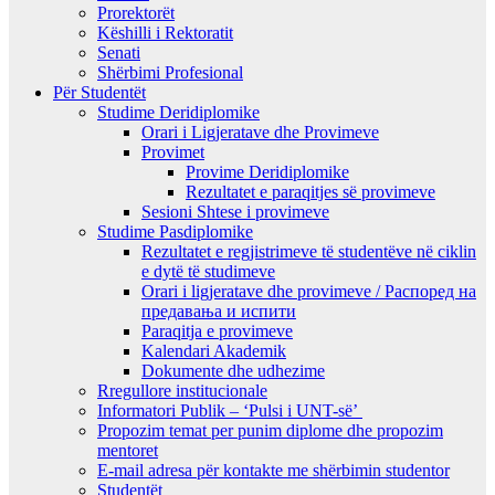
Prorektorët
Këshilli i Rektoratit
Senati
Shërbimi Profesional
Për Studentët
Studime Deridiplomike
Orari i Ligjeratave dhe Provimeve
Provimet
Provime Deridiplomike
Rezultatet e paraqitjes së provimeve
Sesioni Shtese i provimeve
Studime Pasdiplomike
Rezultatet e regjistrimeve të studentëve në ciklin
e dytë të studimeve
Orari i ligjeratave dhe provimeve / Распоред на
предавањa и испити
Paraqitja e provimeve
Kalendari Akademik
Dokumente dhe udhezime
Rregullore institucionale
Informatori Publik – ‘Pulsi i UNT-së’
Propozim temat per punim diplome dhe propozim
mentoret
E-mail adresa për kontakte me shërbimin studentor
Studentët