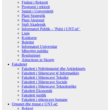
Fjalimi i Rektorit
Programi i rektorit
Statuti i Universitetit
Plani Strategjik
Plani Aksional
Stafi Akademik
Informatori Publik – ‘Pulsi i UNT-së’
Ligje
Konkurse
Buletini
Informatori Universitar
Mbrojtjet publike
Regjistrimet
Attractions in Skopje
Fakultetet
Fakulteti i Ndërtimtarisë dhe Arkitekturës
Fakulteti i Shkencave të Informatikës
Fakulteti i Shkencave Teknike
Fakulteti i Shkencave Sociale
Fakulteti i Shkencave Teknologjike
Fakulteti Ekonomik
Fakulteti juridik
Fakulteti i shkencave humane
Organet dhe trupat e UNT-së:
Rektori