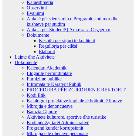
Kalueshmëria
Observimi
Evaluimi
Anketë për vlerësimin e Programit studimor dhe
kushteve për studim
Anketa për Studentë | Анкета за Студенти
Dokumente
Këshilli për siguri të kualitetit
Regullorja për cilësi
Elaborat
Lajme dhe Aktivitete
Dokumente
Kalendari Akademik
Llogaritë përfundimtare
Furnizime publike
Infromata të Karaterit Publik
PROCEDURA PËR ZGJEDHJEN E REKTORIT
Kodi Etik
Katalogu i projekteve kapitale të botimit të librave
Mbrojtja e denoncuesve
Barazia Gjinore
Aktivitete kulturore, sportive dhe turistike
Kodi për Zyrtarët Administrativë
Programi kundër korrupsionit
Mbrojtja e të dhënave personale