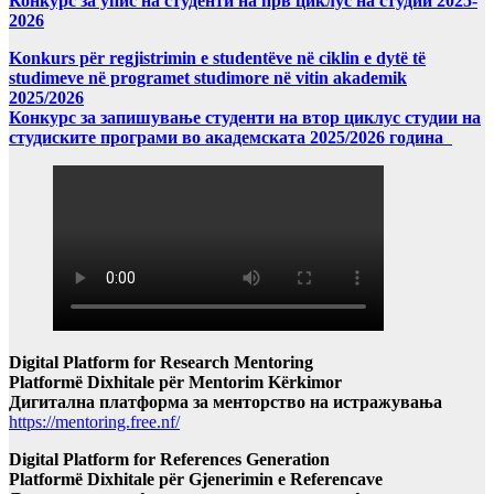
Конкурс за упис на студенти на прв циклус на студии 2025-
2026
Konkurs për regjistrimin e studentëve në ciklin e dytë të
studimeve në programet studimore në vitin akademik
2025/2026
Конкурс за запишување студенти на втор циклус студии на
студиските програми во академската 2025/2026 година
Digital Platform for Research Mentoring
Platformë Dixhitale për Mentorim Kërkimor
Дигитална платформа за менторство на истражувања
https://mentoring.free.nf/
Digital Platform for References Generation
Platformë Dixhitale për Gjenerimin e Referencave