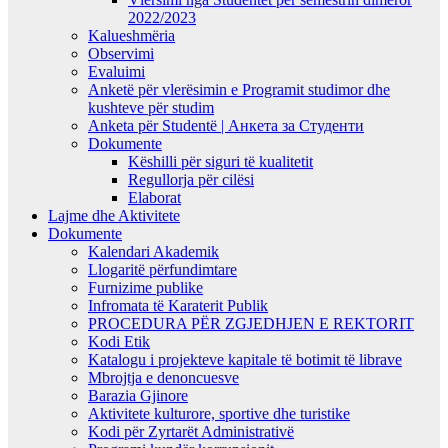
2022/2023
Kalueshmëria
Observimi
Evaluimi
Anketë për vlerësimin e Programit studimor dhe
kushteve për studim
Anketa për Studentë | Анкета за Студенти
Dokumente
Këshilli për siguri të kualitetit
Regullorja për cilësi
Elaborat
Lajme dhe Aktivitete
Dokumente
Kalendari Akademik
Llogaritë përfundimtare
Furnizime publike
Infromata të Karaterit Publik
PROCEDURA PËR ZGJEDHJEN E REKTORIT
Kodi Etik
Katalogu i projekteve kapitale të botimit të librave
Mbrojtja e denoncuesve
Barazia Gjinore
Aktivitete kulturore, sportive dhe turistike
Kodi për Zyrtarët Administrativë