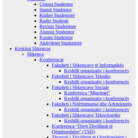
Unioni Studentor
Statuti Studentor
Klubet Studentore
Radio Studenti
Revista Studentore
Alumni Studentor
Kampi Studentor
Aktivitetet Studentore
Kërkimi Shkencor
Shkenca
Konferencat
Fakulteti i Shkencave të Informatikës
Keshilli organizativ i konferencës
Fakulteti i Shkencave Teknike
Keshilli organizativ i konferencës
Fakulteti i Shkencave Sociale
Konferenca “Migrimet”
Keshilli organizativ i konferencës
Fakulteti i Ndërtimtarisë dhe Arkitekturës
Keshilli organizativ i konferencës
Fakulteti i Shkencave Teknologjike
Keshilli organizativ i konferencës
Konferenca “Drejt Zhvillimit të
Qëndrueshëm” (TSD)
Zhurnali i Zhvillimit të Qëndrueshëm i