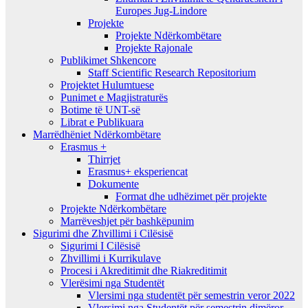
Europes Jug-Lindore
Projekte
Projekte Ndërkombëtare
Projekte Rajonale
Publikimet Shkencore
Staff Scientific Research Repositorium
Projektet Hulumtuese
Punimet e Magjistraturës
Botime të UNT-së
Librat e Publikuara
Marrëdhëniet Ndërkombëtare
Erasmus +
Thirrjet
Erasmus+ eksperiencat
Dokumente
Format dhe udhëzimet për projekte
Projekte Ndërkombëtare
Marrëveshjet për bashkëpunim
Sigurimi dhe Zhvillimi i Cilësisë
Sigurimi I Cilësisë
Zhvillimi i Kurrikulave
Procesi i Akreditimit dhe Riakreditimit
Vlerësimi nga Studentët
Vlersimi nga studentët për semestrin veror 2022
Vlersimi nga Studentët për semestrin dimëror