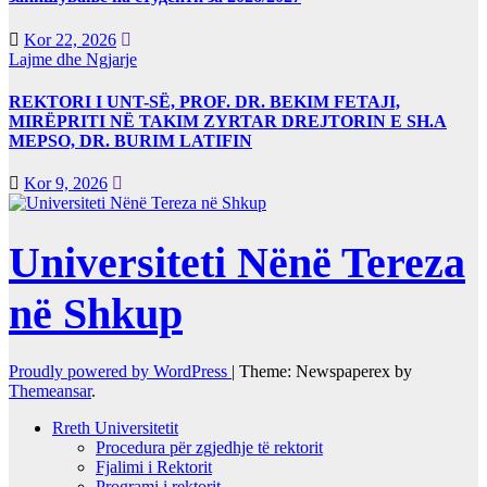
Kor 22, 2026
Lajme dhe Ngjarje
REKTORI I UNT-SË, PROF. DR. BEKIM FETAJI,
MIRËPRITI NË TAKIM ZYRTAR DREJTORIN E SH.A
MEPSO, DR. BURIM LATIFIN
Kor 9, 2026
Universiteti Nënë Tereza
në Shkup
Proudly powered by WordPress
|
Theme: Newspaperex by
Themeansar
.
Rreth Universitetit
Procedura për zgjedhje të rektorit
Fjalimi i Rektorit
Programi i rektorit