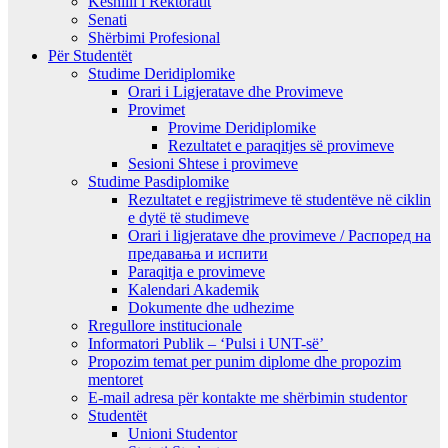
Këshilli i Rektoratit
Senati
Shërbimi Profesional
Për Studentët
Studime Deridiplomike
Orari i Ligjeratave dhe Provimeve
Provimet
Provime Deridiplomike
Rezultatet e paraqitjes së provimeve
Sesioni Shtese i provimeve
Studime Pasdiplomike
Rezultatet e regjistrimeve të studentëve në ciklin
e dytë të studimeve
Orari i ligjeratave dhe provimeve / Распоред на
предавањa и испити
Paraqitja e provimeve
Kalendari Akademik
Dokumente dhe udhezime
Rregullore institucionale
Informatori Publik – ‘Pulsi i UNT-së’
Propozim temat per punim diplome dhe propozim
mentoret
E-mail adresa për kontakte me shërbimin studentor
Studentët
Unioni Studentor