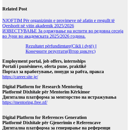
Related Post
NJOFTIM Për organizimin e provimeve në afatin e rregullt të
Qershorit në vitin akademik 2025/2026
ИЗВЕСТУВАЊЕ За одржување на испити во редовна сесија
во Јуни во академската 2025/2026 година.
Rezultatet përfundimtare(Cikli i dytë) ||
Конечните резултати(Втор циклус)
Employment portal, job offers, internships
Portali i punësimeve, oferta pune, praktikë
Портал за вработување, понуди за рабта, пракса
https://career.site.je/
Digital Platform for Research Mentoring
Platformë Dixhitale për Mentorim Kërkimor
Дигитална платформа за менторство на истражувања
https://mentoring.free.nf/
Digital Platform for References Generation
Platformë Dixhitale për Gjenerimin e Referencave
Дигитална платформа за генерирање на референци