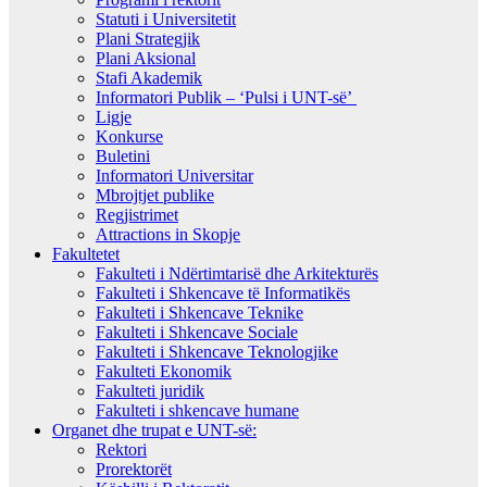
Statuti i Universitetit
Plani Strategjik
Plani Aksional
Stafi Akademik
Informatori Publik – ‘Pulsi i UNT-së’
Ligje
Konkurse
Buletini
Informatori Universitar
Mbrojtjet publike
Regjistrimet
Attractions in Skopje
Fakultetet
Fakulteti i Ndërtimtarisë dhe Arkitekturës
Fakulteti i Shkencave të Informatikës
Fakulteti i Shkencave Teknike
Fakulteti i Shkencave Sociale
Fakulteti i Shkencave Teknologjike
Fakulteti Ekonomik
Fakulteti juridik
Fakulteti i shkencave humane
Organet dhe trupat e UNT-së:
Rektori
Prorektorët