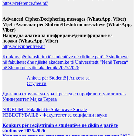
https://reference.free.nf/
Advanced Cipher/Deciphering messages (WhatsApp, Viber)
Mjet i Avancuar për Shifrim/Deshifrim mesazheve (WhatsApp,
Viber)
Напредна алатка за шифрирање/дешифрирање
на
пораки
(WhatsApp, Viber)
https://decipher.free.nf
Konkurs për transferim të studentëve në ciklin e parë të studimeve
në fakultetet dhe njësitë akademike të Universitetit “Nënë Tereza“
në Shkup për vitin akademik 2025/2026
Anketa për Studentë | Анкета за
Студенти
Државна стручна матура Преглед со профили и училишта -
Универзитет Мајка Тереза
NJOFTIM - Fakultetit të Shkencave Sociale
ИЗВЕСТУВАЊЕ - Факултетот за социјални науки
Konkurs për regjistrimin e studentëve në ciklin e parë te
studimeve 2025-2026