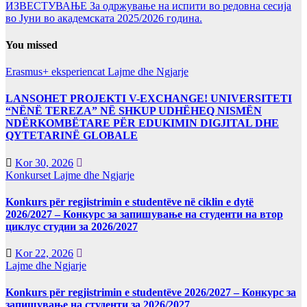
ИЗВЕСТУВАЊЕ За одржување на испити во редовна сесија
во Јуни во академската 2025/2026 година.
You missed
Erasmus+ eksperiencat
Lajme dhe Ngjarje
LANSOHET PROJEKTI V-EXCHANGE! UNIVERSITETI
“NËNË TEREZA” NË SHKUP UDHËHEQ NISMËN
NDËRKOMBËTARE PËR EDUKIMIN DIGJITAL DHE
QYTETARINË GLOBALE
Kor 30, 2026
Konkurset
Lajme dhe Ngjarje
Konkurs për regjistrimin e studentëve në ciklin e dytë
2026/2027 – Конкурс за запишување на студенти на втор
циклус студии за 2026/2027
Kor 22, 2026
Lajme dhe Ngjarje
Konkurs për regjistrimin e studentëve 2026/2027 – Конкурс за
запишување на студенти за 2026/2027