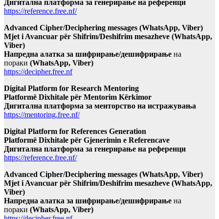
Дигитална платформа за генерирање на референци
https://reference.free.nf/
Advanced Cipher/Deciphering messages (WhatsApp, Viber)
Mjet i Avancuar për Shifrim/Deshifrim mesazheve (WhatsApp,
Viber)
Напредна алатка за шифрирање/дешифрирање
на
пораки
(WhatsApp, Viber)
https://decipher.free.nf
Digital Platform for Research Mentoring
Platformë Dixhitale për Mentorim Kërkimor
Дигитална платформа за менторство на истражувања
https://mentoring.free.nf/
Digital Platform for References Generation
Platformë Dixhitale për Gjenerimin e Referencave
Дигитална платформа за генерирање на референци
https://reference.free.nf/
Advanced Cipher/Deciphering messages (WhatsApp, Viber)
Mjet i Avancuar për Shifrim/Deshifrim mesazheve (WhatsApp,
Viber)
Напредна алатка за шифрирање/дешифрирање
на
пораки
(WhatsApp, Viber)
https://decipher.free.nf