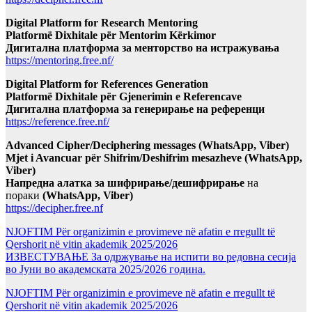
Digital Platform for Research Mentoring
Platformë Dixhitale për Mentorim Kërkimor
Дигитална платформа за менторство на истражувања
https://mentoring.free.nf/
Digital Platform for References Generation
Platformë Dixhitale për Gjenerimin e Referencave
Дигитална платформа за генерирање на референци
https://reference.free.nf/
Advanced Cipher/Deciphering messages (WhatsApp, Viber)
Mjet i Avancuar për Shifrim/Deshifrim mesazheve (WhatsApp,
Viber)
Напредна алатка за шифрирање/дешифрирање
на
пораки
(WhatsApp, Viber)
https://decipher.free.nf
NJOFTIM Për organizimin e provimeve në afatin e rregullt të
Qershorit në vitin akademik 2025/2026
ИЗВЕСТУВАЊЕ За одржување на испити во редовна сесија
во Јуни во академската 2025/2026 година.
NJOFTIM Për organizimin e provimeve në afatin e rregullt të
Qershorit në vitin akademik 2025/2026