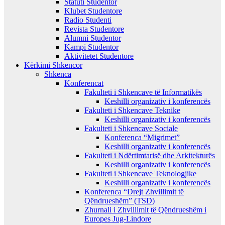
Statuti Studentor
Klubet Studentore
Radio Studenti
Revista Studentore
Alumni Studentor
Kampi Studentor
Aktivitetet Studentore
Kërkimi Shkencor
Shkenca
Konferencat
Fakulteti i Shkencave të Informatikës
Keshilli organizativ i konferencës
Fakulteti i Shkencave Teknike
Keshilli organizativ i konferencës
Fakulteti i Shkencave Sociale
Konferenca “Migrimet”
Keshilli organizativ i konferencës
Fakulteti i Ndërtimtarisë dhe Arkitekturës
Keshilli organizativ i konferencës
Fakulteti i Shkencave Teknologjike
Keshilli organizativ i konferencës
Konferenca “Drejt Zhvillimit të
Qëndrueshëm” (TSD)
Zhurnali i Zhvillimit të Qëndrueshëm i
Europes Jug-Lindore