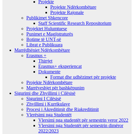
Projekte
Projekte Ndërkombëtare
Projekte Rajonale
Publikimet Shkencore
Staff Scientific Research Repositorium
Projektet Hulumtuese
Punimet e Magjistraturës
Botime të UNT-së
Librat e Publikuara
Marrëdhëniet Ndërkombëtare
Erasmus +
Thirrjet
Erasmus+ eksperiencat
Dokumente
Format dhe udhëzimet për projekte
Projekte Ndërkombëtare
Marrëveshjet për bashkëpunim
Sigurimi dhe Zhvillimi i Cilësisë
Sigurimi I Cilësisë
Zhvillimi i Kurrikulave
Procesi i Akreditimit dhe Riakreditimit
Vlerësimi nga Studentët
Vlersimi nga studentët për semestrin veror 2022
Vlersimi nga Studentët për semestrin dimëror
2022/2023