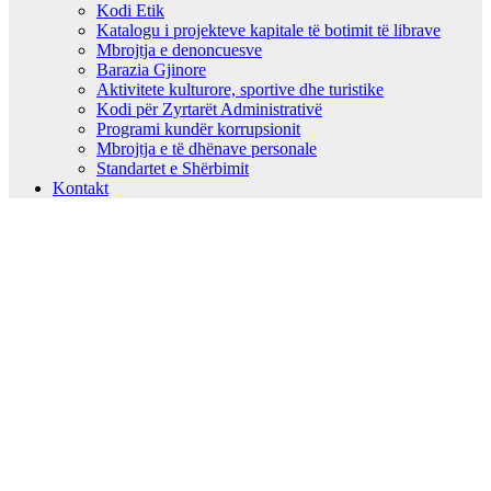
Kodi Etik
Katalogu i projekteve kapitale të botimit të librave
Mbrojtja e denoncuesve
Barazia Gjinore
Aktivitete kulturore, sportive dhe turistike
Kodi për Zyrtarët Administrativë
Programi kundër korrupsionit
Mbrojtja e të dhënave personale
Standartet e Shërbimit
Kontakt