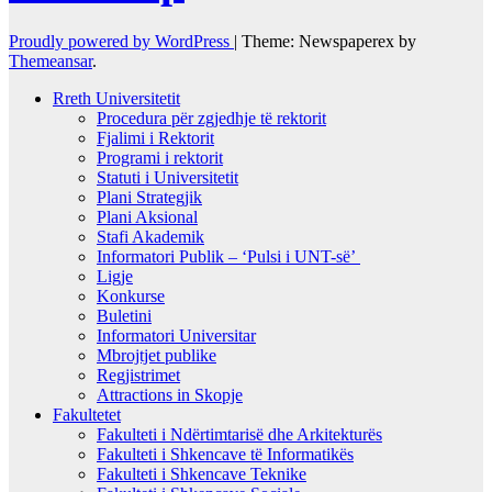
Proudly powered by WordPress
|
Theme: Newspaperex by
Themeansar
.
Rreth Universitetit
Procedura për zgjedhje të rektorit
Fjalimi i Rektorit
Programi i rektorit
Statuti i Universitetit
Plani Strategjik
Plani Aksional
Stafi Akademik
Informatori Publik – ‘Pulsi i UNT-së’
Ligje
Konkurse
Buletini
Informatori Universitar
Mbrojtjet publike
Regjistrimet
Attractions in Skopje
Fakultetet
Fakulteti i Ndërtimtarisë dhe Arkitekturës
Fakulteti i Shkencave të Informatikës
Fakulteti i Shkencave Teknike