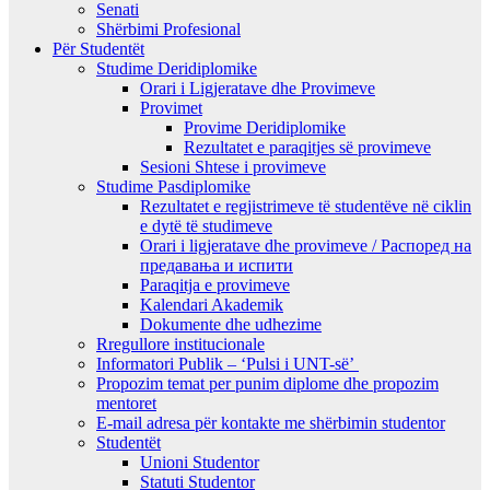
Senati
Shërbimi Profesional
Për Studentët
Studime Deridiplomike
Orari i Ligjeratave dhe Provimeve
Provimet
Provime Deridiplomike
Rezultatet e paraqitjes së provimeve
Sesioni Shtese i provimeve
Studime Pasdiplomike
Rezultatet e regjistrimeve të studentëve në ciklin
e dytë të studimeve
Orari i ligjeratave dhe provimeve / Распоред на
предавањa и испити
Paraqitja e provimeve
Kalendari Akademik
Dokumente dhe udhezime
Rregullore institucionale
Informatori Publik – ‘Pulsi i UNT-së’
Propozim temat per punim diplome dhe propozim
mentoret
E-mail adresa për kontakte me shërbimin studentor
Studentët
Unioni Studentor
Statuti Studentor