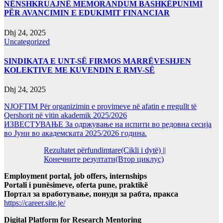
NËNSHKRUAJNË MEMORANDUM BASHKËPUNIMI
PËR AVANCIMIN E EDUKIMIT FINANCIAR
Dhj 24, 2025
Uncategorized
SINDIKATA E UNT-SË FIRMOS MARRËVESHJEN
KOLEKTIVE ME KUVENDIN E RMV-SË
Dhj 24, 2025
NJOFTIM Për organizimin e provimeve në afatin e rregullt të
Qershorit në vitin akademik 2025/2026
ИЗВЕСТУВАЊЕ За одржување на испити во редовна сесија
во Јуни во академската 2025/2026 година.
Rezultatet përfundimtare(Cikli i dytë) ||
Конечните резултати(Втор циклус)
Employment portal, job offers, internships
Portali i punësimeve, oferta pune, praktikë
Портал за вработување, понуди за рабта, пракса
https://career.site.je/
Digital Platform for Research Mentoring