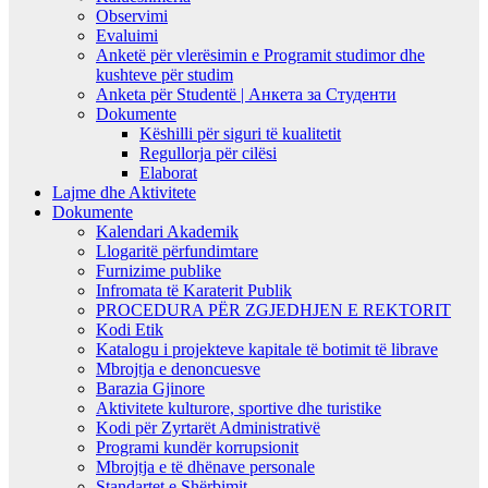
Observimi
Evaluimi
Anketë për vlerësimin e Programit studimor dhe
kushteve për studim
Anketa për Studentë | Анкета за Студенти
Dokumente
Këshilli për siguri të kualitetit
Regullorja për cilësi
Elaborat
Lajme dhe Aktivitete
Dokumente
Kalendari Akademik
Llogaritë përfundimtare
Furnizime publike
Infromata të Karaterit Publik
PROCEDURA PËR ZGJEDHJEN E REKTORIT
Kodi Etik
Katalogu i projekteve kapitale të botimit të librave
Mbrojtja e denoncuesve
Barazia Gjinore
Aktivitete kulturore, sportive dhe turistike
Kodi për Zyrtarët Administrativë
Programi kundër korrupsionit
Mbrojtja e të dhënave personale
Standartet e Shërbimit