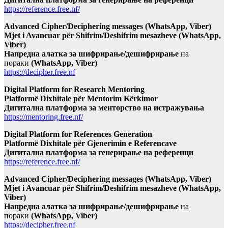
https://reference.free.nf/
Advanced Cipher/Deciphering messages (WhatsApp, Viber)
Mjet i Avancuar për Shifrim/Deshifrim mesazheve (WhatsApp,
Viber)
Напредна алатка за шифрирање/дешифрирање
на
пораки
(WhatsApp, Viber)
https://decipher.free.nf
Digital Platform for Research Mentoring
Platformë Dixhitale për Mentorim Kërkimor
Дигитална платформа за менторство на истражувања
https://mentoring.free.nf/
Digital Platform for References Generation
Platformë Dixhitale për Gjenerimin e Referencave
Дигитална платформа за генерирање на референци
https://reference.free.nf/
Advanced Cipher/Deciphering messages (WhatsApp, Viber)
Mjet i Avancuar për Shifrim/Deshifrim mesazheve (WhatsApp,
Viber)
Напредна алатка за шифрирање/дешифрирање
на
пораки
(WhatsApp, Viber)
https://decipher.free.nf