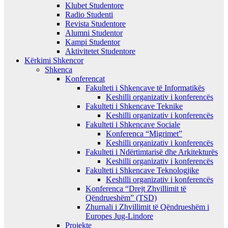
Klubet Studentore
Radio Studenti
Revista Studentore
Alumni Studentor
Kampi Studentor
Aktivitetet Studentore
Kërkimi Shkencor
Shkenca
Konferencat
Fakulteti i Shkencave të Informatikës
Keshilli organizativ i konferencës
Fakulteti i Shkencave Teknike
Keshilli organizativ i konferencës
Fakulteti i Shkencave Sociale
Konferenca “Migrimet”
Keshilli organizativ i konferencës
Fakulteti i Ndërtimtarisë dhe Arkitekturës
Keshilli organizativ i konferencës
Fakulteti i Shkencave Teknologjike
Keshilli organizativ i konferencës
Konferenca “Drejt Zhvillimit të
Qëndrueshëm” (TSD)
Zhurnali i Zhvillimit të Qëndrueshëm i
Europes Jug-Lindore
Projekte