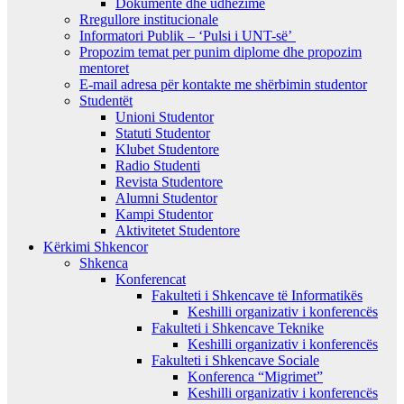
Dokumente dhe udhezime
Rregullore institucionale
Informatori Publik – ‘Pulsi i UNT-së’
Propozim temat per punim diplome dhe propozim
mentoret
E-mail adresa për kontakte me shërbimin studentor
Studentët
Unioni Studentor
Statuti Studentor
Klubet Studentore
Radio Studenti
Revista Studentore
Alumni Studentor
Kampi Studentor
Aktivitetet Studentore
Kërkimi Shkencor
Shkenca
Konferencat
Fakulteti i Shkencave të Informatikës
Keshilli organizativ i konferencës
Fakulteti i Shkencave Teknike
Keshilli organizativ i konferencës
Fakulteti i Shkencave Sociale
Konferenca “Migrimet”
Keshilli organizativ i konferencës