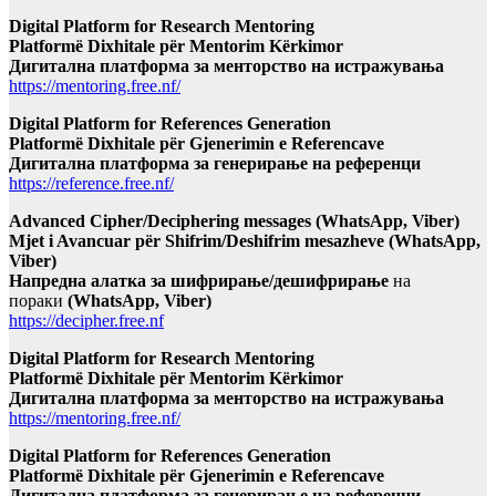
Digital Platform for Research Mentoring
Platformë Dixhitale për Mentorim Kërkimor
Дигитална платформа за менторство на истражувања
https://mentoring.free.nf/
Digital Platform for References Generation
Platformë Dixhitale për Gjenerimin e Referencave
Дигитална платформа за генерирање на референци
https://reference.free.nf/
Advanced Cipher/Deciphering messages (WhatsApp, Viber)
Mjet i Avancuar për Shifrim/Deshifrim mesazheve (WhatsApp,
Viber)
Напредна алатка за шифрирање/дешифрирање
на
пораки
(WhatsApp, Viber)
https://decipher.free.nf
Digital Platform for Research Mentoring
Platformë Dixhitale për Mentorim Kërkimor
Дигитална платформа за менторство на истражувања
https://mentoring.free.nf/
Digital Platform for References Generation
Platformë Dixhitale për Gjenerimin e Referencave
Дигитална платформа за генерирање на референци