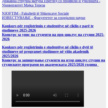
Државна стручна матура Преглед со профили и училишта -
Универзитет Мајка Тереза
NJOFTIM - Fakultetit të Shkencave Sociale
ИЗВЕСТУВАЊЕ - Факултетот за социјални науки
Konkurs për regjistrimin e studentëve në ciklin e parë te
studimeve 2025-2026
Конкурс за упис на студенти на прв циклус на студии 2025-
2026
Konkurs për regjistrimin e studentëve në ciklin e dytë të
studimeve në programet studimore në vitin akademik
2025/2026
Конкурс за запишување студенти на втор циклус студии на
студиските програми во академската 2025/2026 година