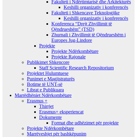
Fakulteti i Ndërtimtarisë dhe Arkitekturës
Keshilli organizativ i konferencës
Fakulteti i Shkencave Teknologjike
Keshilli organizativ i konferencës
Konferenca “Drejt Zhvillimit të
Qëndrueshëm” (TSD)
Zhurnali i Zhvillimit të Qëndrueshëm i
Europes Jug-Lindore
Projekte
Projekte Ndërkombëtare
Projekte Rajonale
Publikimet Shkencore
Staff Scientific Research Repositorium
Projektet Hulumtuese
Punimet e Magjistraturës
Botime të UNT-së
Librat e Publikuara
Marrëdhëniet Ndërkombëtare
Erasmus +
Thirrjet
Erasmus+ eksperiencat
Dokumente
Format dhe udhëzimet për projekte
Projekte Ndërkombëtare
Marrëveshjet për bashkëpunim