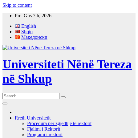
Skip to content
Pre. Gus 7th, 2026
English
Shqip
Македонски
Universiteti Nënë Tereza
në Shkup
Rreth Universitetit
Procedura për zgjedhje të rektorit
Fjalimi i Rektorit
Programi i rektorit