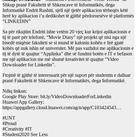
Shkup pranë Fakultetit të Shkencave të Informatikës, dega
Informatikë Endrit Rushiti, sjell një tjetër aplikacion tërheqës këtë
herë ky aplikacion i’u dedikohet të gjithë përdoruesëve të platformës
“LINKEDIN”
Sa për rikujtim Endriti ishte vetëm 20 vjeç kur krijoi aplikacionin e
tij të parë për telefonë, “Movie Diary” një projekt që nisi nga një
bisedë miqësie fakulteti se si mund të kalonin kohën e lirë gjatë
kohës që nuk ishin në universitet. Më pas vazhdoi me aplikacionin e
tij të dytë të quajtur “Applinka” dhe së fundmi botën e IT e befason
me një aplikacion me më shumë kreativitet të quajtur “Video
Downloader for Linkedin”.
Ftojmë të gjithë të interesuarit për një suport për studentin e dalluar
pranë Fakultetit të Shkencave të Informatikës, dega Informatikë.
Ndiq linkun:
Google Play Store: bit.ly/VideoDownloaderForLinkedin
Huawei App Gallery:
https://appgallery.cloud.huawei.com/ag/n/app/C103424543…
#UNT
#Proud
#Creativity #IT
#Student2020 See Less