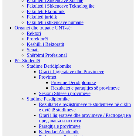
Fakulteti i Shkencave Sociale
Fakulteti i Shkencave Teknologjike
Fakulteti Ekonomik
Fakulteti juridik
Fakulteti i shkencave humane
Organet dhe trupat e UNT-së:
Rektori
Prorektorët
Këshilli i Rektoratit
Senati
Shërbimi Profesional
Për Studentët
Studime Deridiplomike
Orari i Ligjeratave dhe Provimeve
Provimet
Provime Deridiplomike
Rezultatet e paraqitjes së provimeve
Sesioni Shtese i provimeve
Studime Pasdiplomike
Rezultatet e regjistrimeve të studentëve në ciklin
e dytë të studimeve
Orari i ligjeratave dhe provimeve / Распоред на
предавањa и испити
Paraqitja e provimeve
Kalendari Akademik