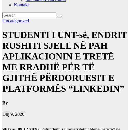
Kontakt
Uncategorized
STUDENTI I UNT-së, ENDRIT
RUSHITI SJELL NË PAH
APLIKACIONIN E TRETË
ME RRADHË PËR TË
GJITHË PËRDORUESIT E
PLATFORMËS “LINKEDIN”
By
Dhj 9, 2020
𝐒𝐡𝐤𝐮𝐩, 𝟎𝟗.𝟏𝟐.𝟐𝟎𝟐𝟎 – Stundenti i Universitetit “Nënë Tereza” në