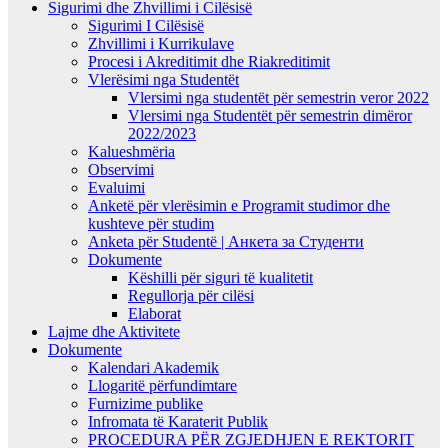
Sigurimi dhe Zhvillimi i Cilësisë
Sigurimi I Cilësisë
Zhvillimi i Kurrikulave
Procesi i Akreditimit dhe Riakreditimit
Vlerësimi nga Studentët
Vlersimi nga studentët për semestrin veror 2022
Vlersimi nga Studentët për semestrin dimëror
2022/2023
Kalueshmëria
Observimi
Evaluimi
Anketë për vlerësimin e Programit studimor dhe
kushteve për studim
Anketa për Studentë | Анкета за Студенти
Dokumente
Këshilli për siguri të kualitetit
Regullorja për cilësi
Elaborat
Lajme dhe Aktivitete
Dokumente
Kalendari Akademik
Llogaritë përfundimtare
Furnizime publike
Infromata të Karaterit Publik
PROCEDURA PËR ZGJEDHJEN E REKTORIT