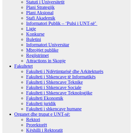
Statuti i Universitetit
Plani Strategjik
Plani Aksional
Stafi Akademik
Informatori Publik – ‘Pulsi i UNT-së’
Ligje
Konkurse
Buletini
Informatori Universitar
Mbrojtjet publike
Regjistrimet
Attractions in Skopje
Fakultetet
Fakulteti i Ndërtimtarisë dhe Arkitekturës
Fakulteti i Shkencave të Informatikës
Fakulteti i Shkencave Teknike
Fakulteti i Shkencave Sociale
Fakulteti i Shkencave Teknologjike
Fakulteti Ekonomik
Fakulteti juridik
Fakulteti i shkencave humane
Organet dhe trupat e UNT-së:
Rektori
Prorektorët
Këshilli i Rektoratit