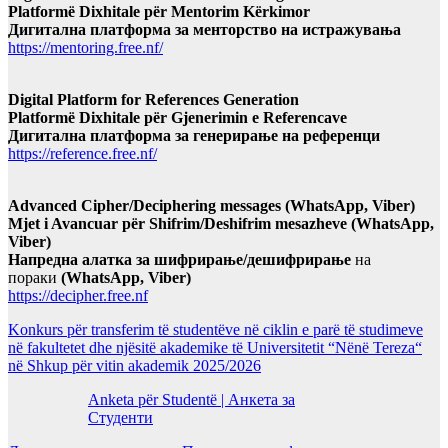
Platformë Dixhitale për Mentorim Kërkimor
Дигитална платформа за менторство на истражувања
https://mentoring.free.nf/
Digital Platform for References Generation
Platformë Dixhitale për Gjenerimin e Referencave
Дигитална платформа за генерирање на референци
https://reference.free.nf/
Advanced Cipher/Deciphering messages (WhatsApp, Viber)
Mjet i Avancuar për Shifrim/Deshifrim mesazheve (WhatsApp,
Viber)
Напредна алатка за шифрирање/дешифрирање
на
пораки
(WhatsApp, Viber)
https://decipher.free.nf
Konkurs për transferim të studentëve në ciklin e parë të studimeve
në fakultetet dhe njësitë akademike të Universitetit “Nënë Tereza“
në Shkup për vitin akademik 2025/2026
Anketa për Studentë | Анкета за
Студенти