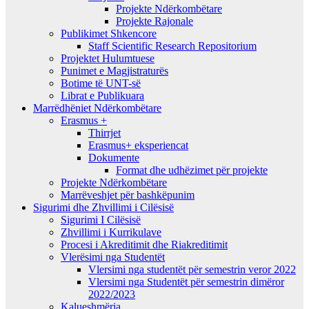
Projekte Ndërkombëtare
Projekte Rajonale
Publikimet Shkencore
Staff Scientific Research Repositorium
Projektet Hulumtuese
Punimet e Magjistraturës
Botime të UNT-së
Librat e Publikuara
Marrëdhëniet Ndërkombëtare
Erasmus +
Thirrjet
Erasmus+ eksperiencat
Dokumente
Format dhe udhëzimet për projekte
Projekte Ndërkombëtare
Marrëveshjet për bashkëpunim
Sigurimi dhe Zhvillimi i Cilësisë
Sigurimi I Cilësisë
Zhvillimi i Kurrikulave
Procesi i Akreditimit dhe Riakreditimit
Vlerësimi nga Studentët
Vlersimi nga studentët për semestrin veror 2022
Vlersimi nga Studentët për semestrin dimëror
2022/2023
Kalueshmëria