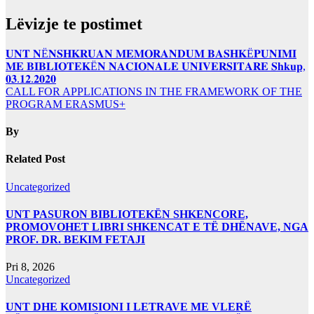
Lëvizje te postimet
𝐔𝐍𝐓 𝐍Ë𝐍𝐒𝐇𝐊𝐑𝐔𝐀𝐍 𝐌𝐄𝐌𝐎𝐑𝐀𝐍𝐃𝐔𝐌 𝐁𝐀𝐒𝐇𝐊Ë𝐏𝐔𝐍𝐈𝐌𝐈
𝐌𝐄 𝐁𝐈𝐁𝐋𝐈𝐎𝐓𝐄𝐊Ë𝐍 𝐍𝐀𝐂𝐈𝐎𝐍𝐀𝐋𝐄 𝐔𝐍𝐈𝐕𝐄𝐑𝐒𝐈𝐓𝐀𝐑𝐄 𝐒𝐡𝐤𝐮𝐩,
𝟎𝟑.𝟏𝟐.𝟐𝟎𝟐𝟎
CALL FOR APPLICATIONS IN THE FRAMEWORK OF THE
PROGRAM ERASMUS+
By
Related Post
Uncategorized
UNT PASURON BIBLIOTEKËN SHKENCORE,
PROMOVOHET LIBRI SHKENCAT E TË DHËNAVE, NGA
PROF. DR. BEKIM FETAJI
Pri 8, 2026
Uncategorized
UNT DHE KOMISIONI I LETRAVE ME VLERË