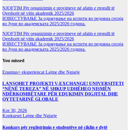
NJOFTIM Për organizimin e provimeve në afatin e rregullt të
Qershorit në vitin akademik 2025/2026
ИЗВЕСТУВАЊЕ За одржување на испити во редовна сесија
во Јуни во академската 2025/2026 година.
NJOFTIM Për organizimin e provimeve në afatin e rregullt të
Qershorit në vitin akademik 2025/2026
ИЗВЕСТУВАЊЕ За одржување на испити во редовна сесија
во Јуни во академската 2025/2026 година.
You missed
Erasmus+ eksperiencat
Lajme dhe Ngjarje
LANSOHET PROJEKTI V-EXCHANGE! UNIVERSITETI
“NËNË TEREZA” NË SHKUP UDHËHEQ NISMËN
NDËRKOMBËTARE PËR EDUKIMIN DIGJITAL DHE
QYTETARINË GLOBALE
Kor 30, 2026
Konkurset
Lajme dhe Ngjarje
Konkurs për regjistrimin e studentëve në ciklin e dytë