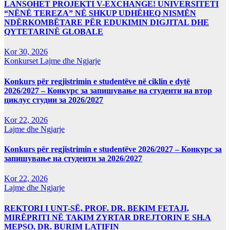
LANSOHET PROJEKTI V-EXCHANGE! UNIVERSITETI
“NËNË TEREZA” NË SHKUP UDHËHEQ NISMËN
NDËRKOMBËTARE PËR EDUKIMIN DIGJITAL DHE
QYTETARINË GLOBALE
Kor 30, 2026
Konkurset
Lajme dhe Ngjarje
Konkurs për regjistrimin e studentëve në ciklin e dytë
2026/2027 – Конкурс за запишување на студенти на втор
циклус студии за 2026/2027
Kor 22, 2026
Lajme dhe Ngjarje
Konkurs për regjistrimin e studentëve 2026/2027 – Конкурс за
запишување на студенти за 2026/2027
Kor 22, 2026
Lajme dhe Ngjarje
REKTORI I UNT-SË, PROF. DR. BEKIM FETAJI,
MIRËPRITI NË TAKIM ZYRTAR DREJTORIN E SH.A
MEPSO, DR. BURIM LATIFIN