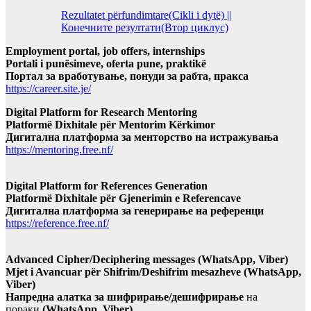
Rezultatet përfundimtare(Cikli i dytë) ||
Конечните резултати(Втор циклус)
Employment portal, job offers, internships
Portali i punësimeve, oferta pune, praktikë
Портал за вработување, понуди за рабта, пракса
https://career.site.je/
Digital Platform for Research Mentoring
Platformë Dixhitale për Mentorim Kërkimor
Дигитална платформа за менторство на истражувања
https://mentoring.free.nf/
Digital Platform for References Generation
Platformë Dixhitale për Gjenerimin e Referencave
Дигитална платформа за генерирање на референци
https://reference.free.nf/
Advanced Cipher/Deciphering messages (WhatsApp, Viber)
Mjet i Avancuar për Shifrim/Deshifrim mesazheve (WhatsApp,
Viber)
Напредна алатка за шифрирање/дешифрирање
на
пораки
(WhatsApp, Viber)