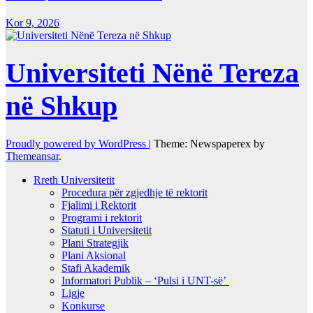
Kor 9, 2026
Universiteti Nënë Tereza
në Shkup
Proudly powered by WordPress
|
Theme: Newspaperex by
Themeansar
.
Rreth Universitetit
Procedura për zgjedhje të rektorit
Fjalimi i Rektorit
Programi i rektorit
Statuti i Universitetit
Plani Strategjik
Plani Aksional
Stafi Akademik
Informatori Publik – ‘Pulsi i UNT-së’
Ligje
Konkurse