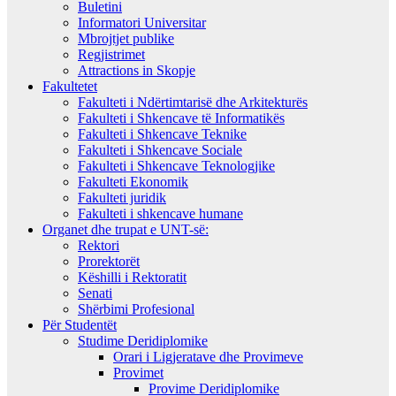
Buletini
Informatori Universitar
Mbrojtjet publike
Regjistrimet
Attractions in Skopje
Fakultetet
Fakulteti i Ndërtimtarisë dhe Arkitekturës
Fakulteti i Shkencave të Informatikës
Fakulteti i Shkencave Teknike
Fakulteti i Shkencave Sociale
Fakulteti i Shkencave Teknologjike
Fakulteti Ekonomik
Fakulteti juridik
Fakulteti i shkencave humane
Organet dhe trupat e UNT-së:
Rektori
Prorektorët
Këshilli i Rektoratit
Senati
Shërbimi Profesional
Për Studentët
Studime Deridiplomike
Orari i Ligjeratave dhe Provimeve
Provimet
Provime Deridiplomike