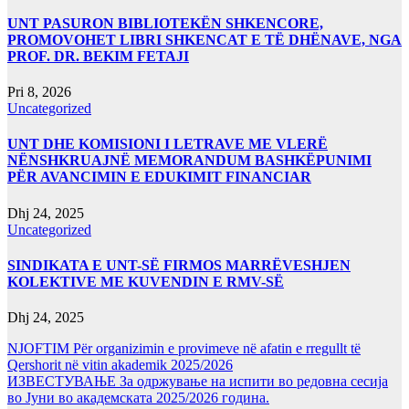
UNT PASURON BIBLIOTEKËN SHKENCORE,
PROMOVOHET LIBRI SHKENCAT E TË DHËNAVE, NGA
PROF. DR. BEKIM FETAJI
Pri 8, 2026
Uncategorized
UNT DHE KOMISIONI I LETRAVE ME VLERË
NËNSHKRUAJNË MEMORANDUM BASHKËPUNIMI
PËR AVANCIMIN E EDUKIMIT FINANCIAR
Dhj 24, 2025
Uncategorized
SINDIKATA E UNT-SË FIRMOS MARRËVESHJEN
KOLEKTIVE ME KUVENDIN E RMV-SË
Dhj 24, 2025
NJOFTIM Për organizimin e provimeve në afatin e rregullt të
Qershorit në vitin akademik 2025/2026
ИЗВЕСТУВАЊЕ За одржување на испити во редовна сесија
во Јуни во академската 2025/2026 година.