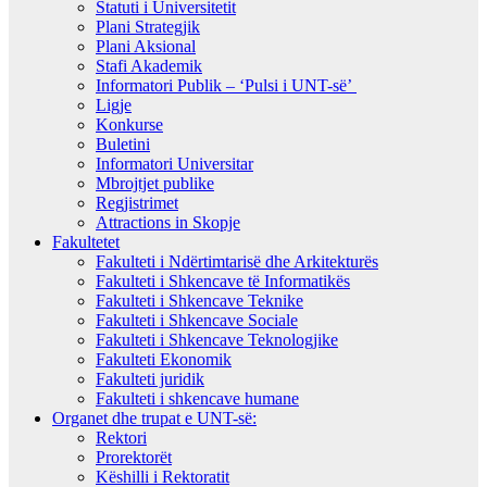
Statuti i Universitetit
Plani Strategjik
Plani Aksional
Stafi Akademik
Informatori Publik – ‘Pulsi i UNT-së’
Ligje
Konkurse
Buletini
Informatori Universitar
Mbrojtjet publike
Regjistrimet
Attractions in Skopje
Fakultetet
Fakulteti i Ndërtimtarisë dhe Arkitekturës
Fakulteti i Shkencave të Informatikës
Fakulteti i Shkencave Teknike
Fakulteti i Shkencave Sociale
Fakulteti i Shkencave Teknologjike
Fakulteti Ekonomik
Fakulteti juridik
Fakulteti i shkencave humane
Organet dhe trupat e UNT-së:
Rektori
Prorektorët
Këshilli i Rektoratit