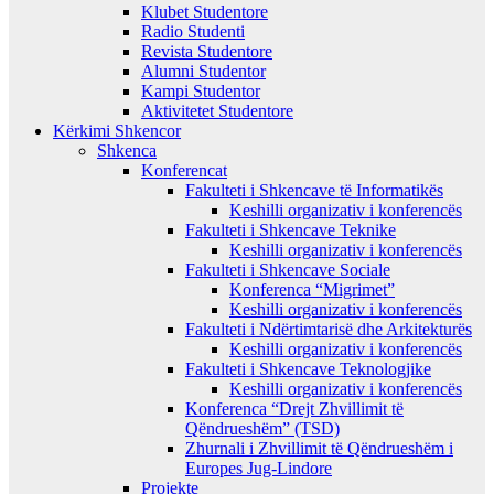
Klubet Studentore
Radio Studenti
Revista Studentore
Alumni Studentor
Kampi Studentor
Aktivitetet Studentore
Kërkimi Shkencor
Shkenca
Konferencat
Fakulteti i Shkencave të Informatikës
Keshilli organizativ i konferencës
Fakulteti i Shkencave Teknike
Keshilli organizativ i konferencës
Fakulteti i Shkencave Sociale
Konferenca “Migrimet”
Keshilli organizativ i konferencës
Fakulteti i Ndërtimtarisë dhe Arkitekturës
Keshilli organizativ i konferencës
Fakulteti i Shkencave Teknologjike
Keshilli organizativ i konferencës
Konferenca “Drejt Zhvillimit të
Qëndrueshëm” (TSD)
Zhurnali i Zhvillimit të Qëndrueshëm i
Europes Jug-Lindore
Projekte