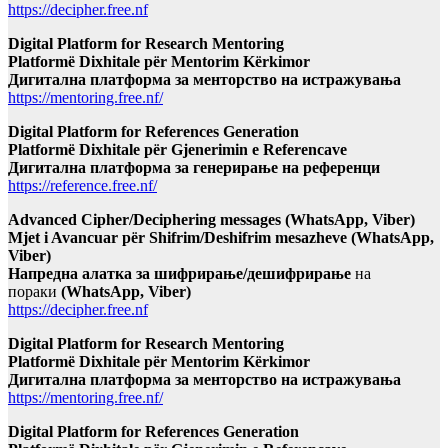
https://decipher.free.nf
Digital Platform for Research Mentoring
Platformë Dixhitale për Mentorim Kërkimor
Дигитална платформа за менторство на истражувања
https://mentoring.free.nf/
Digital Platform for References Generation
Platformë Dixhitale për Gjenerimin e Referencave
Дигитална платформа за генерирање на референци
https://reference.free.nf/
Advanced Cipher/Deciphering messages (WhatsApp, Viber)
Mjet i Avancuar për Shifrim/Deshifrim mesazheve (WhatsApp,
Viber)
Напредна алатка за шифрирање/дешифрирање
на
пораки
(WhatsApp, Viber)
https://decipher.free.nf
Digital Platform for Research Mentoring
Platformë Dixhitale për Mentorim Kërkimor
Дигитална платформа за менторство на истражувања
https://mentoring.free.nf/
Digital Platform for References Generation