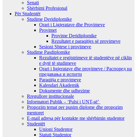
Senati
Shërbimi Profesional
Për Studentët
Studime Deridiplomike
Orari i Ligjeratave dhe Provimeve
Provimet
Provime Deridiplomike
Rezultatet e paraqitjes së provimeve
Sesioni Shtese i provimeve
Studime Pasdiplomike
Rezultatet e regjistrimeve të studentëve në ciklin
e dytë të studimeve
Orari i ligjeratave dhe provimeve / Распоред на
предавањa и испити
Paraqitja e provimeve
Kalendari Akademik
Dokumente dhe udhezime
Rregullore institucionale
Informatori Publik – ‘Pulsi i UNT-së’
Propozim temat per punim diplome dhe propozim
mentoret
E-mail adresa për kontakte me shërbimin studentor
Studentët
Unioni Studentor
Statuti Studentor