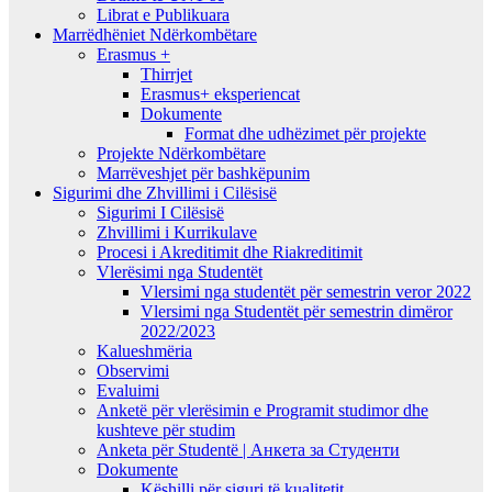
Librat e Publikuara
Marrëdhëniet Ndërkombëtare
Erasmus +
Thirrjet
Erasmus+ eksperiencat
Dokumente
Format dhe udhëzimet për projekte
Projekte Ndërkombëtare
Marrëveshjet për bashkëpunim
Sigurimi dhe Zhvillimi i Cilësisë
Sigurimi I Cilësisë
Zhvillimi i Kurrikulave
Procesi i Akreditimit dhe Riakreditimit
Vlerësimi nga Studentët
Vlersimi nga studentët për semestrin veror 2022
Vlersimi nga Studentët për semestrin dimëror
2022/2023
Kalueshmëria
Observimi
Evaluimi
Anketë për vlerësimin e Programit studimor dhe
kushteve për studim
Anketa për Studentë | Анкета за Студенти
Dokumente
Këshilli për siguri të kualitetit