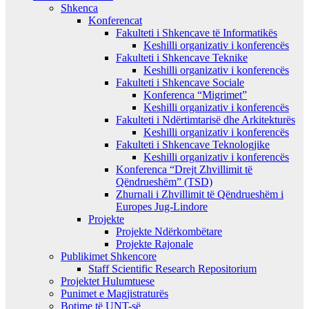
Shkenca
Konferencat
Fakulteti i Shkencave të Informatikës
Keshilli organizativ i konferencës
Fakulteti i Shkencave Teknike
Keshilli organizativ i konferencës
Fakulteti i Shkencave Sociale
Konferenca “Migrimet”
Keshilli organizativ i konferencës
Fakulteti i Ndërtimtarisë dhe Arkitekturës
Keshilli organizativ i konferencës
Fakulteti i Shkencave Teknologjike
Keshilli organizativ i konferencës
Konferenca “Drejt Zhvillimit të
Qëndrueshëm” (TSD)
Zhurnali i Zhvillimit të Qëndrueshëm i
Europes Jug-Lindore
Projekte
Projekte Ndërkombëtare
Projekte Rajonale
Publikimet Shkencore
Staff Scientific Research Repositorium
Projektet Hulumtuese
Punimet e Magjistraturës
Botime të UNT-së