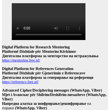
Digital Platform for Research Mentoring
Platformë Dixhitale për Mentorim Kërkimor
Дигитална платформа за менторство на истражувања
https://mentoring.free.nf/
Digital Platform for References Generation
Platformë Dixhitale për Gjenerimin e Referencave
Дигитална платформа за генерирање на референци
https://reference.free.nf/
Advanced Cipher/Deciphering messages (WhatsApp, Viber)
Mjet i Avancuar për Shifrim/Deshifrim mesazheve (WhatsApp,
Viber)
Напредна алатка за шифрирање/дешифрирање
на
пораки
(WhatsApp, Viber)