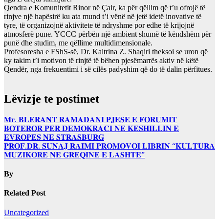
Qendra e Komunitetit Rinor në Çair, ka për qëllim që t’u ofrojë të
rinjve një hapësirë ku ata mund t’i vënë në jetë idetë inovative të
tyre, të organizojnë aktivitete të ndryshme por edhe të krijojnë
atmosferë pune. YCCC përbën një ambient shumë të këndshëm për
punë dhe studim, me qëllime multidimensionale.
Profesoresha e FShS-së, Dr. Kaltrina Z. Shaqiri theksoi se uron që
ky takim t’i motivon të rinjtë të bëhen pjesëmarrës aktiv në këtë
Qendër, nga frekuentimi i së cilës padyshim që do të dalin përfitues.
Lëvizje te postimet
𝐌𝐫. 𝐁𝐋𝐄𝐑𝐀𝐍𝐓 𝐑𝐀𝐌𝐀𝐃𝐀𝐍𝐈 𝐏𝐉𝐄𝐒𝐄 𝐄 𝐅𝐎𝐑𝐔𝐌𝐈𝐓
𝐁𝐎𝐓𝐄𝐑𝐎𝐑 𝐏𝐄𝐑 𝐃𝐄𝐌𝐎𝐊𝐑𝐀𝐂𝐈 𝐍𝐄 𝐊𝐄𝐒𝐇𝐈𝐋𝐋𝐈𝐍 𝐄
𝐄𝐕𝐑𝐎𝐏𝐄𝐒 𝐍𝐄 𝐒𝐓𝐑𝐀𝐒𝐁𝐔𝐑𝐆
𝐏𝐑𝐎𝐅.𝐃𝐑. 𝐒𝐔𝐍𝐀𝐉 𝐑𝐀𝐈𝐌𝐈 𝐏𝐑𝐎𝐌𝐎𝐕𝐎𝐈 𝐋𝐈𝐁𝐑𝐈𝐍 “𝐊𝐔𝐋𝐓𝐔𝐑𝐀
𝐌𝐔𝐙𝐈𝐊𝐎𝐑𝐄 𝐍𝐄 𝐆𝐑𝐄𝐐𝐈𝐍𝐄 𝐄 𝐋𝐀𝐒𝐇𝐓𝐄”
By
Related Post
Uncategorized