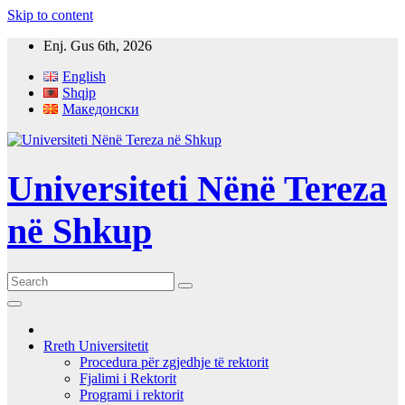
Skip to content
Enj. Gus 6th, 2026
English
Shqip
Македонски
Universiteti Nënë Tereza
në Shkup
Rreth Universitetit
Procedura për zgjedhje të rektorit
Fjalimi i Rektorit
Programi i rektorit