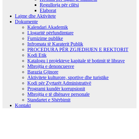
Regullorja për cilësi
Elaborat
Lajme dhe Aktivitete
Dokumente
Kalendari Akademik
Llogaritë përfundimtare
Furnizime publike
Infromata të Karaterit Publik
PROCEDURA PËR ZGJEDHJEN E REKTORIT
Kodi Etik
Katalogu i projekteve kapitale të botimit të librave
Mbrojtja e denoncuesve
Barazia Gjinore
Aktivitete kulturore, sportive dhe turistike
Kodi për Zyrtarët Administrativë
Programi kundër korrupsionit
Mbrojtja e të dhënave personale
Standartet e Shërbimit
Kontakt