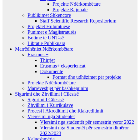
Projekte Ndërkombëtare
Projekte Rajonale
Publikimet Shkencore
Staff Scientific Research Repositorium
Projektet Hulumtuese
Punimet e Magjistraturës
Botime të UNT-së
Librat e Publikuara
Marrëdhëniet Ndërkombëtare
Erasmus +
Thirrjet
Erasmus+ eksperiencat
Dokumente
Format dhe udhëzimet për projekte
Projekte Ndërkombëtare
Marrëveshjet për bashkëpunim
Sigurimi dhe Zhvillimi i Cilësisë
Sigurimi I Cilësisë
Zhvillimi i Kurrikulave
Procesi i Akreditimit dhe Riakreditimit
Vlerësimi nga Studentët
Vlersimi nga studentët për semestrin veror 2022
Vlersimi nga Studentët për semestrin dimëror
2022/2023
Kalueshmëria