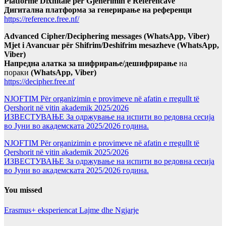
Platformë Dixhitale për Gjenerimin e Referencave
Дигитална платформа за генерирање на референци
https://reference.free.nf/
Advanced Cipher/Deciphering messages (WhatsApp, Viber)
Mjet i Avancuar për Shifrim/Deshifrim mesazheve (WhatsApp,
Viber)
Напредна алатка за шифрирање/дешифрирање
на
пораки
(WhatsApp, Viber)
https://decipher.free.nf
NJOFTIM Për organizimin e provimeve në afatin e rregullt të
Qershorit në vitin akademik 2025/2026
ИЗВЕСТУВАЊЕ За одржување на испити во редовна сесија
во Јуни во академската 2025/2026 година.
NJOFTIM Për organizimin e provimeve në afatin e rregullt të
Qershorit në vitin akademik 2025/2026
ИЗВЕСТУВАЊЕ За одржување на испити во редовна сесија
во Јуни во академската 2025/2026 година.
You missed
Erasmus+ eksperiencat
Lajme dhe Ngjarje