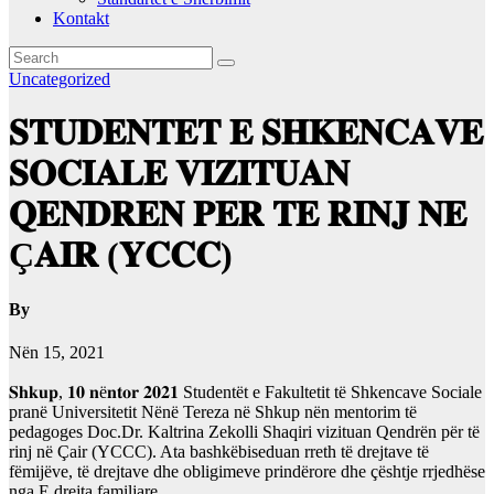
Kontakt
Uncategorized
𝐒𝐓𝐔𝐃𝐄𝐍𝐓𝐄𝐓 𝐄 𝐒𝐇𝐊𝐄𝐍𝐂𝐀𝐕𝐄
𝐒𝐎𝐂𝐈𝐀𝐋𝐄 𝐕𝐈𝐙𝐈𝐓𝐔𝐀𝐍
𝐐𝐄𝐍𝐃𝐑𝐄𝐍 𝐏𝐄𝐑 𝐓𝐄 𝐑𝐈𝐍𝐉 𝐍𝐄
Ç𝐀𝐈𝐑 (𝐘𝐂𝐂𝐂)
By
Nën 15, 2021
𝐒𝐡𝐤𝐮𝐩, 𝟏𝟎 𝐧ë𝐧𝐭𝐨𝐫 𝟐𝟎𝟐𝟏 Studentët e Fakultetit të Shkencave Sociale
pranë Universitetit Nënë Tereza në Shkup nën mentorim të
pedagoges Doc.Dr. Kaltrina Zekolli Shaqiri vizituan Qendrën për të
rinj në Çair (YCCC). Ata bashkëbiseduan rreth të drejtave të
fëmijëve, të drejtave dhe obligimeve prindërore dhe çështje rrjedhëse
nga E drejta familjare.