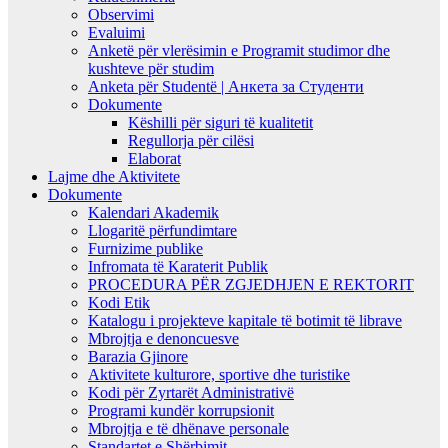
Observimi
Evaluimi
Anketë për vlerësimin e Programit studimor dhe
kushteve për studim
Anketa për Studentë | Анкета за Студенти
Dokumente
Këshilli për siguri të kualitetit
Regullorja për cilësi
Elaborat
Lajme dhe Aktivitete
Dokumente
Kalendari Akademik
Llogaritë përfundimtare
Furnizime publike
Infromata të Karaterit Publik
PROCEDURA PËR ZGJEDHJEN E REKTORIT
Kodi Etik
Katalogu i projekteve kapitale të botimit të librave
Mbrojtja e denoncuesve
Barazia Gjinore
Aktivitete kulturore, sportive dhe turistike
Kodi për Zyrtarët Administrativë
Programi kundër korrupsionit
Mbrojtja e të dhënave personale
Standartet e Shërbimit