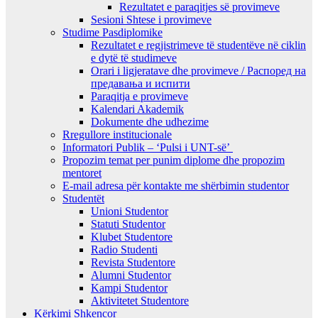
Rezultatet e paraqitjes së provimeve
Sesioni Shtese i provimeve
Studime Pasdiplomike
Rezultatet e regjistrimeve të studentëve në ciklin
e dytë të studimeve
Orari i ligjeratave dhe provimeve / Распоред на
предавањa и испити
Paraqitja e provimeve
Kalendari Akademik
Dokumente dhe udhezime
Rregullore institucionale
Informatori Publik – ‘Pulsi i UNT-së’
Propozim temat per punim diplome dhe propozim
mentoret
E-mail adresa për kontakte me shërbimin studentor
Studentët
Unioni Studentor
Statuti Studentor
Klubet Studentore
Radio Studenti
Revista Studentore
Alumni Studentor
Kampi Studentor
Aktivitetet Studentore
Kërkimi Shkencor