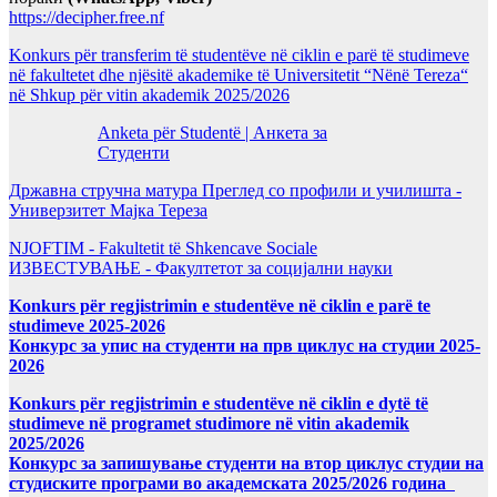
https://decipher.free.nf
Konkurs për transferim të studentëve në ciklin e parë të studimeve
në fakultetet dhe njësitë akademike të Universitetit “Nënë Tereza“
në Shkup për vitin akademik 2025/2026
Anketa për Studentë | Анкета за
Студенти
Државна стручна матура Преглед со профили и училишта -
Универзитет Мајка Тереза
NJOFTIM - Fakultetit të Shkencave Sociale
ИЗВЕСТУВАЊЕ - Факултетот за социјални науки
Konkurs për regjistrimin e studentëve në ciklin e parë te
studimeve 2025-2026
Конкурс за упис на студенти на прв циклус на студии 2025-
2026
Konkurs për regjistrimin e studentëve në ciklin e dytë të
studimeve në programet studimore në vitin akademik
2025/2026
Конкурс за запишување студенти на втор циклус студии на
студиските програми во академската 2025/2026 година