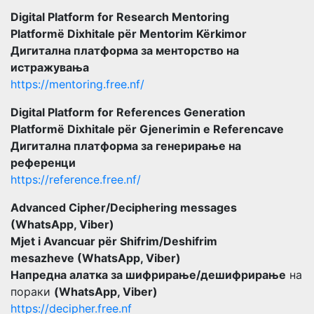
Digital Platform for Research Mentoring
Platformë Dixhitale për Mentorim Kërkimor
Дигитална платформа за менторство на
истражувања
https://mentoring.free.nf/
Digital Platform for References Generation
Platformë Dixhitale për Gjenerimin e Referencave
Дигитална платформа за генерирање на
референци
https://reference.free.nf/
Advanced Cipher/Deciphering messages
(WhatsApp, Viber)
Mjet i Avancuar për Shifrim/Deshifrim
mesazheve (WhatsApp, Viber)
Напредна алатка за шифрирање/дешифрирање
на
пораки
(WhatsApp, Viber)
https://decipher.free.nf