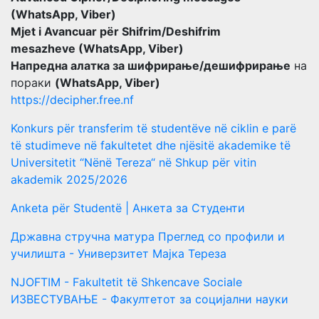
(WhatsApp, Viber)
Mjet i Avancuar për Shifrim/Deshifrim
mesazheve (WhatsApp, Viber)
Напредна алатка за шифрирање/дешифрирање
на
пораки
(WhatsApp, Viber)
https://decipher.free.nf
Konkurs për transferim të studentëve në ciklin e parë
të studimeve në fakultetet dhe njësitë akademike të
Universitetit “Nënë Tereza“ në Shkup për vitin
akademik 2025/2026
Anketa për Studentë | Анкета за Студенти
Државна стручна матура Преглед со профили и
училишта - Универзитет Мајка Тереза
NJOFTIM - Fakultetit të Shkencave Sociale
ИЗВЕСТУВАЊЕ - Факултетот за социјални науки