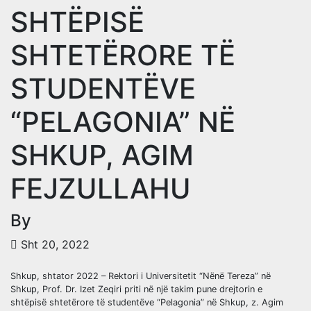
SHTËPISË
SHTETËRORE TË
STUDENTËVE
“PELAGONIA” NË
SHKUP, AGIM
FEJZULLAHU
By
Sht 20, 2022
Shkup, shtator 2022 – Rektori i Universitetit “Nënë Tereza” në
Shkup, Prof. Dr. Izet Zeqiri priti në një takim pune drejtorin e
shtëpisë shtetërore të studentëve “Pelagonia” në Shkup, z. Agim