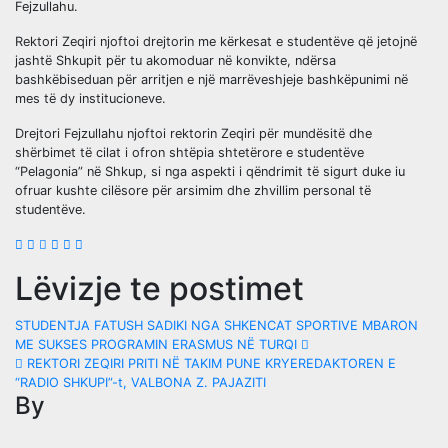
Fejzullahu.
Rektori Zeqiri njoftoi drejtorin me kërkesat e studentëve që jetojnë
jashtë Shkupit për tu akomoduar në konvikte, ndërsa
bashkëbiseduan për arritjen e një marrëveshjeje bashkëpunimi në
mes të dy institucioneve.
Drejtori Fejzullahu njoftoi rektorin Zeqiri për mundësitë dhe
shërbimet të cilat i ofron shtëpia shtetërore e studentëve
“Pelagonia” në Shkup, si nga aspekti i qëndrimit të sigurt duke iu
ofruar kushte cilësore për arsimim dhe zhvillim personal të
studentëve.
Lëvizje te postimet
STUDENTJA FATUSH SADIKI NGA SHKENCAT SPORTIVE MBARON
ME SUKSES PROGRAMIN ERASMUS NË TURQI
REKTORI ZEQIRI PRITI NË TAKIM PUNE KRYEREDAKTOREN E
“RADIO SHKUPI”-t, VALBONA Z. PAJAZITI
By