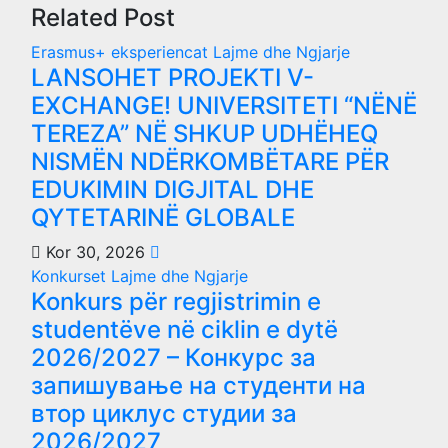
Related Post
Erasmus+ eksperiencat
Lajme dhe Ngjarje
LANSOHET PROJEKTI V-
EXCHANGE! UNIVERSITETI “NËNË
TEREZA” NË SHKUP UDHËHEQ
NISMËN NDËRKOMBËTARE PËR
EDUKIMIN DIGJITAL DHE
QYTETARINË GLOBALE
Kor 30, 2026
Konkurset
Lajme dhe Ngjarje
Konkurs për regjistrimin e
studentëve në ciklin e dytë
2026/2027 – Конкурс за
запишување на студенти на
втор циклус студии за
2026/2027