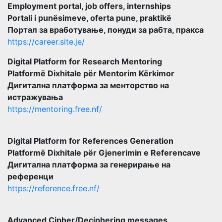
Employment portal, job offers, internships
Portali i punësimeve, oferta pune, praktikë
Портал за вработување, понуди за рабта, пракса
https://career.site.je/
Digital Platform for Research Mentoring
Platformë Dixhitale për Mentorim Kërkimor
Дигитална платформа за менторство на
истражувања
https://mentoring.free.nf/
Digital Platform for References Generation
Platformë Dixhitale për Gjenerimin e Referencave
Дигитална платформа за генерирање на
референци
https://reference.free.nf/
Advanced Cipher/Deciphering messages