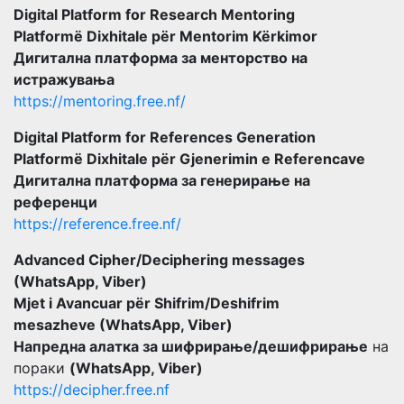
Digital Platform for Research Mentoring
Platformë Dixhitale për Mentorim Kërkimor
Дигитална платформа за менторство на
истражувања
https://mentoring.free.nf/
Digital Platform for References Generation
Platformë Dixhitale për Gjenerimin e Referencave
Дигитална платформа за генерирање на
референци
https://reference.free.nf/
Advanced Cipher/Deciphering messages
(WhatsApp, Viber)
Mjet i Avancuar për Shifrim/Deshifrim
mesazheve (WhatsApp, Viber)
Напредна алатка за шифрирање/дешифрирање
на
пораки
(WhatsApp, Viber)
https://decipher.free.nf