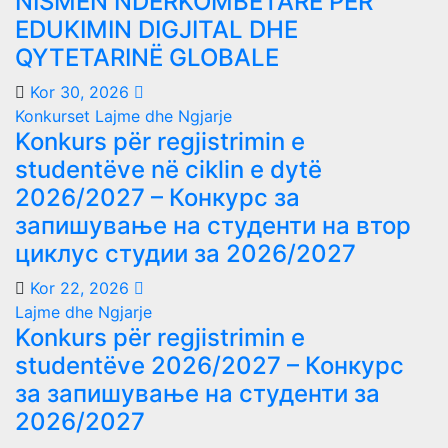
NISMËN NDËRKOMBËTARE PËR
EDUKIMIN DIGJITAL DHE
QYTETARINË GLOBALE
Kor 30, 2026
Konkurset
Lajme dhe Ngjarje
Konkurs për regjistrimin e
studentëve në ciklin e dytë
2026/2027 – Конкурс за
запишување на студенти на втор
циклус студии за 2026/2027
Kor 22, 2026
Lajme dhe Ngjarje
Konkurs për regjistrimin e
studentëve 2026/2027 – Конкурс
за запишување на студенти за
2026/2027