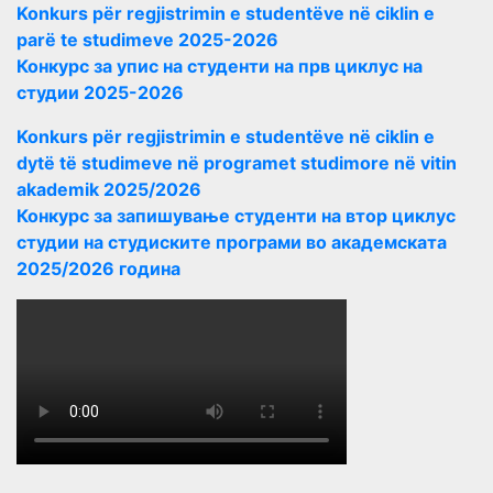
Konkurs për regjistrimin e studentëve në ciklin e
parë te studimeve 2025-2026
Конкурс за упис на студенти на прв циклус на
студии 2025-2026
Konkurs për regjistrimin e studentëve në ciklin e
dytë të studimeve në programet studimore në vitin
akademik 2025/2026
Конкурс за запишување студенти на втор циклус
студии на студиските програми во академската
2025/2026 година