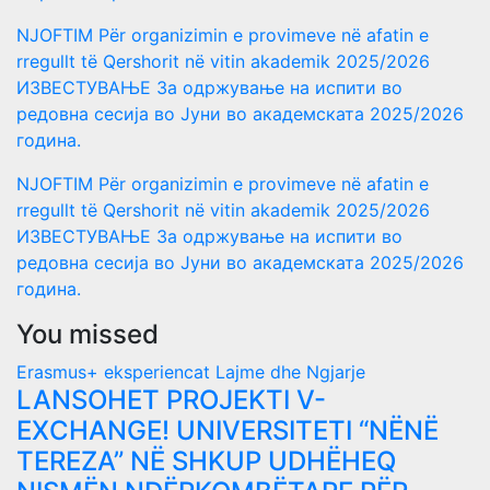
NJOFTIM Për organizimin e provimeve në afatin e
rregullt të Qershorit në vitin akademik 2025/2026
ИЗВЕСТУВАЊЕ За одржување на испити во
редовна сесија во Јуни во академската 2025/2026
година.
NJOFTIM Për organizimin e provimeve në afatin e
rregullt të Qershorit në vitin akademik 2025/2026
ИЗВЕСТУВАЊЕ За одржување на испити во
редовна сесија во Јуни во академската 2025/2026
година.
You missed
Erasmus+ eksperiencat
Lajme dhe Ngjarje
LANSOHET PROJEKTI V-
EXCHANGE! UNIVERSITETI “NËNË
TEREZA” NË SHKUP UDHËHEQ