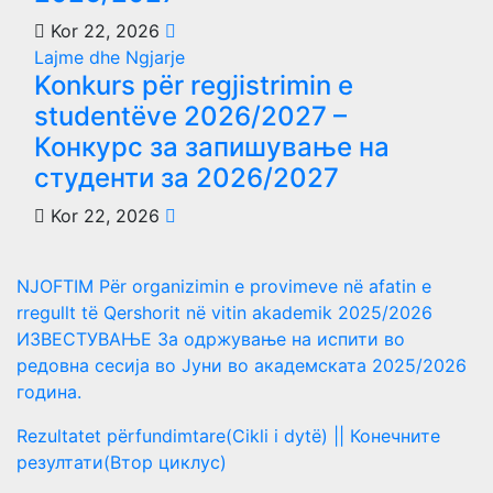
Kor 22, 2026
Lajme dhe Ngjarje
Konkurs për regjistrimin e
studentëve 2026/2027 –
Конкурс за запишување на
студенти за 2026/2027
Kor 22, 2026
NJOFTIM Për organizimin e provimeve në afatin e
rregullt të Qershorit në vitin akademik 2025/2026
ИЗВЕСТУВАЊЕ За одржување на испити во
редовна сесија во Јуни во академската 2025/2026
година.
Rezultatet përfundimtare(Cikli i dytë) || Конечните
резултати(Втор циклус)