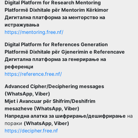
Digital Platform for Research Mentoring
Platformë Dixhitale për Mentorim Kërkimor
Дигитална платформа за менторство на
истражувања
https://mentoring.free.nf/
Digital Platform for References Generation
Platformë Dixhitale për Gjenerimin e Referencave
Дигитална платформа за генерирање на
референци
https://reference.free.nf/
Advanced Cipher/Deciphering messages
(WhatsApp, Viber)
Mjet i Avancuar për Shifrim/Deshifrim
mesazheve (WhatsApp, Viber)
Напредна алатка за шифрирање/дешифрирање
на
пораки
(WhatsApp, Viber)
https://decipher.free.nf