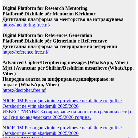
Digital Platform for Research Mentoring
Platformë Dixhitale për Mentorim Kërkimor
Дигитална платформа за менторство на истражувања
https://mentoring.free.nf/
Digital Platform for References Generation
Platformë Dixhitale për Gjenerimin e Referencave
Дигитална платформа за генерирање на референци
https://reference.free.nf/
Advanced Cipher/Deciphering messages (WhatsApp, Viber)
Mjet i Avancuar për Shifrim/Deshifrim mesazheve (WhatsApp,
Viber)
Напредна алатка за шифрирање/дешифрирање
на
пораки
(WhatsApp, Viber)
https://decipher.free.nf
NJOFTIM Për organizimin e provimeve në afatin e rregullt të
Qershorit në vitin akademik 2025/2026
ИЗВЕСТУВАЊЕ За одржување на испити во редовна сесија
во Јуни во академската 2025/2026 година.
NJOFTIM Për organizimin e provimeve në afatin e rregullt të
Qershorit në vitin akademik 2025/2026