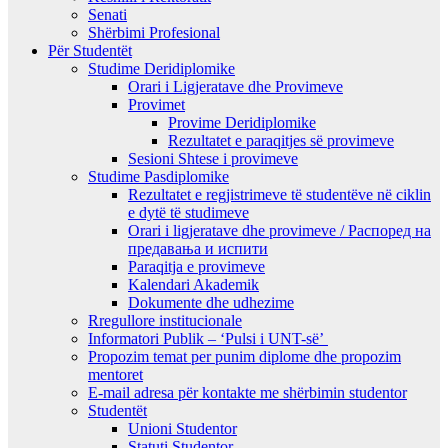
Senati
Shërbimi Profesional
Për Studentët
Studime Deridiplomike
Orari i Ligjeratave dhe Provimeve
Provimet
Provime Deridiplomike
Rezultatet e paraqitjes së provimeve
Sesioni Shtese i provimeve
Studime Pasdiplomike
Rezultatet e regjistrimeve të studentëve në ciklin
e dytë të studimeve
Orari i ligjeratave dhe provimeve / Распоред на
предавањa и испити
Paraqitja e provimeve
Kalendari Akademik
Dokumente dhe udhezime
Rregullore institucionale
Informatori Publik – ‘Pulsi i UNT-së’
Propozim temat per punim diplome dhe propozim
mentoret
E-mail adresa për kontakte me shërbimin studentor
Studentët
Unioni Studentor
Statuti Studentor