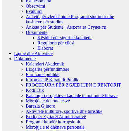
Kalueshmëria
Observimi
Evaluimi
Anketë për vlerësimin e Programit studimor dhe
kushteve për studim
Anketa për Studentë | Анкета за Студенти
Dokumente
Këshilli për siguri të kualitetit
Regullorja për cilësi
Elaborat
Lajme dhe Aktivitete
Dokumente
Kalendari Akademik
Llogaritë përfundimtare
Furnizime publike
Infromata të Karaterit Publik
PROCEDURA PËR ZGJEDHJEN E REKTORIT
Kodi Etik
Katalogu i projekteve kapitale të botimit të librave
Mbrojtja e denoncuesve
Barazia Gjinore
Aktivitete kulturore, sportive dhe turistike
Kodi për Zyrtarët Administrativë
Programi kundër korrupsionit
Mbrojtja e të dhënave personale