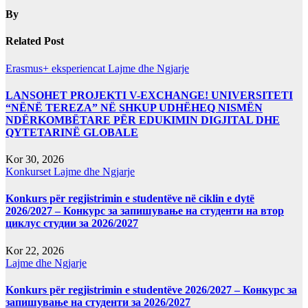
By
Related Post
Erasmus+ eksperiencat
Lajme dhe Ngjarje
LANSOHET PROJEKTI V-EXCHANGE! UNIVERSITETI
“NËNË TEREZA” NË SHKUP UDHËHEQ NISMËN
NDËRKOMBËTARE PËR EDUKIMIN DIGJITAL DHE
QYTETARINË GLOBALE
Kor 30, 2026
Konkurset
Lajme dhe Ngjarje
Konkurs për regjistrimin e studentëve në ciklin e dytë
2026/2027 – Конкурс за запишување на студенти на втор
циклус студии за 2026/2027
Kor 22, 2026
Lajme dhe Ngjarje
Konkurs për regjistrimin e studentëve 2026/2027 – Конкурс за
запишување на студенти за 2026/2027