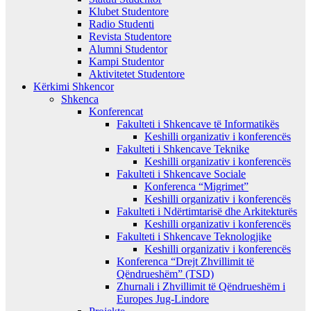
Klubet Studentore
Radio Studenti
Revista Studentore
Alumni Studentor
Kampi Studentor
Aktivitetet Studentore
Kërkimi Shkencor
Shkenca
Konferencat
Fakulteti i Shkencave të Informatikës
Keshilli organizativ i konferencës
Fakulteti i Shkencave Teknike
Keshilli organizativ i konferencës
Fakulteti i Shkencave Sociale
Konferenca “Migrimet”
Keshilli organizativ i konferencës
Fakulteti i Ndërtimtarisë dhe Arkitekturës
Keshilli organizativ i konferencës
Fakulteti i Shkencave Teknologjike
Keshilli organizativ i konferencës
Konferenca “Drejt Zhvillimit të
Qëndrueshëm” (TSD)
Zhurnali i Zhvillimit të Qëndrueshëm i
Europes Jug-Lindore