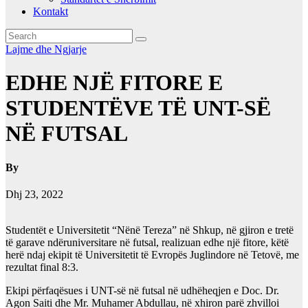
Kontakt
Lajme dhe Ngjarje
EDHE NJË FITORE E
STUDENTËVE TË UNT-SË
NË FUTSAL
By
Dhj 23, 2022
Studentët e Universitetit “Nënë Tereza” në Shkup, në gjiron e tretë
të garave ndëruniversitare në futsal, realizuan edhe një fitore, këtë
herë ndaj ekipit të Universitetit të Evropës Juglindore në Tetovë, me
rezultat final 8:3.
Ekipi përfaqësues i UNT-së në futsal në udhëheqjen e Doc. Dr.
Agon Saiti dhe Mr. Muhamer Abdullau, në xhiron parë zhvilloi