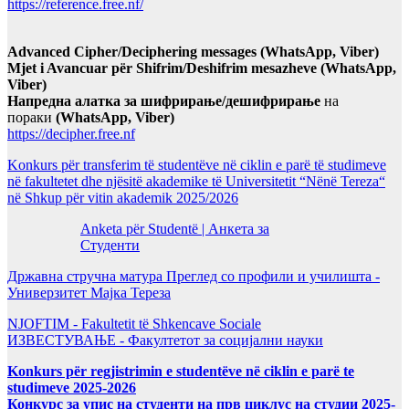
https://reference.free.nf/
Advanced Cipher/Deciphering messages (WhatsApp, Viber)
Mjet i Avancuar për Shifrim/Deshifrim mesazheve (WhatsApp,
Viber)
Напредна алатка за шифрирање/дешифрирање
на
пораки
(WhatsApp, Viber)
https://decipher.free.nf
Konkurs për transferim të studentëve në ciklin e parë të studimeve
në fakultetet dhe njësitë akademike të Universitetit “Nënë Tereza“
në Shkup për vitin akademik 2025/2026
Anketa për Studentë | Анкета за
Студенти
Државна стручна матура Преглед со профили и училишта -
Универзитет Мајка Тереза
NJOFTIM - Fakultetit të Shkencave Sociale
ИЗВЕСТУВАЊЕ - Факултетот за социјални науки
Konkurs për regjistrimin e studentëve në ciklin e parë te
studimeve 2025-2026
Конкурс за упис на студенти на прв циклус на студии 2025-