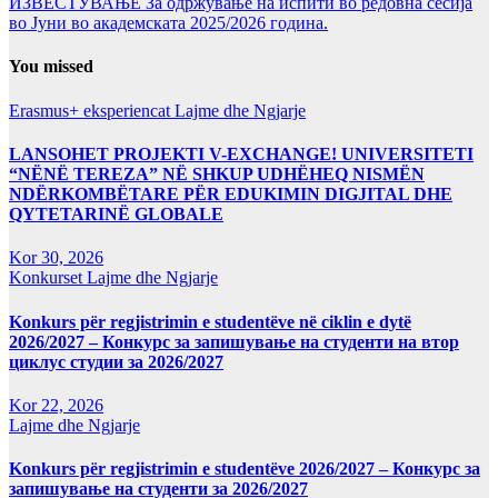
ИЗВЕСТУВАЊЕ За одржување на испити во редовна сесија
во Јуни во академската 2025/2026 година.
You missed
Erasmus+ eksperiencat
Lajme dhe Ngjarje
LANSOHET PROJEKTI V-EXCHANGE! UNIVERSITETI
“NËNË TEREZA” NË SHKUP UDHËHEQ NISMËN
NDËRKOMBËTARE PËR EDUKIMIN DIGJITAL DHE
QYTETARINË GLOBALE
Kor 30, 2026
Konkurset
Lajme dhe Ngjarje
Konkurs për regjistrimin e studentëve në ciklin e dytë
2026/2027 – Конкурс за запишување на студенти на втор
циклус студии за 2026/2027
Kor 22, 2026
Lajme dhe Ngjarje
Konkurs për regjistrimin e studentëve 2026/2027 – Конкурс за
запишување на студенти за 2026/2027