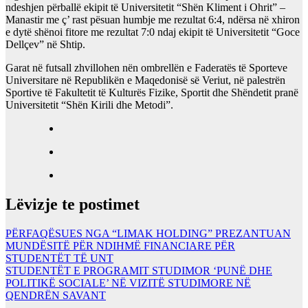
ndeshjen përballë ekipit të Universitetit “Shën Kliment i Ohrit” –
Manastir me ç’ rast pësuan humbje me rezultat 6:4, ndërsa në xhiron
e dytë shënoi fitore me rezultat 7:0 ndaj ekipit të Universitetit “Goce
Dellçev” në Shtip.
Garat në futsall zhvillohen nën ombrellën e Faderatës të Sporteve
Universitare në Republikën e Maqedonisë së Veriut, në palestrën
Sportive të Fakultetit të Kulturës Fizike, Sportit dhe Shëndetit pranë
Universitetit “Shën Kirili dhe Metodi”.
Lëvizje te postimet
PËRFAQËSUES NGA “LIMAK HOLDING” PREZANTUAN
MUNDËSITË PËR NDIHMË FINANCIARE PËR
STUDENTËT TË UNT
STUDENTËT E PROGRAMIT STUDIMOR ‘PUNË DHE
POLITIKË SOCIALE’ NË VIZITË STUDIMORE NË
QENDRËN SAVANT