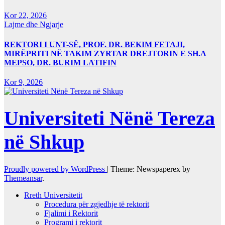
Kor 22, 2026
Lajme dhe Ngjarje
REKTORI I UNT-SË, PROF. DR. BEKIM FETAJI,
MIRËPRITI NË TAKIM ZYRTAR DREJTORIN E SH.A
MEPSO, DR. BURIM LATIFIN
Kor 9, 2026
Universiteti Nënë Tereza
në Shkup
Proudly powered by WordPress
|
Theme: Newspaperex by
Themeansar
.
Rreth Universitetit
Procedura për zgjedhje të rektorit
Fjalimi i Rektorit
Programi i rektorit