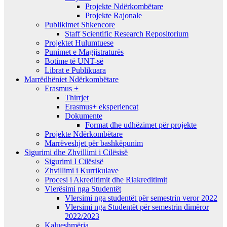
Projekte Ndërkombëtare
Projekte Rajonale
Publikimet Shkencore
Staff Scientific Research Repositorium
Projektet Hulumtuese
Punimet e Magjistraturës
Botime të UNT-së
Librat e Publikuara
Marrëdhëniet Ndërkombëtare
Erasmus +
Thirrjet
Erasmus+ eksperiencat
Dokumente
Format dhe udhëzimet për projekte
Projekte Ndërkombëtare
Marrëveshjet për bashkëpunim
Sigurimi dhe Zhvillimi i Cilësisë
Sigurimi I Cilësisë
Zhvillimi i Kurrikulave
Procesi i Akreditimit dhe Riakreditimit
Vlerësimi nga Studentët
Vlersimi nga studentët për semestrin veror 2022
Vlersimi nga Studentët për semestrin dimëror
2022/2023
Kalueshmëria