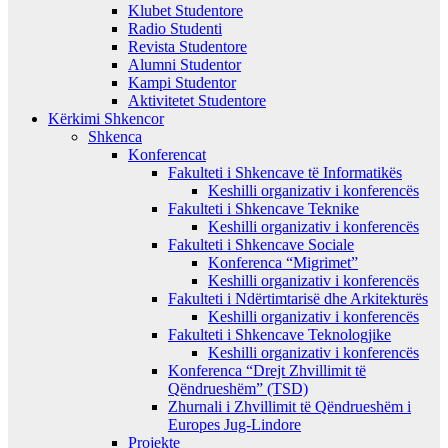
Klubet Studentore
Radio Studenti
Revista Studentore
Alumni Studentor
Kampi Studentor
Aktivitetet Studentore
Kërkimi Shkencor
Shkenca
Konferencat
Fakulteti i Shkencave të Informatikës
Keshilli organizativ i konferencës
Fakulteti i Shkencave Teknike
Keshilli organizativ i konferencës
Fakulteti i Shkencave Sociale
Konferenca “Migrimet”
Keshilli organizativ i konferencës
Fakulteti i Ndërtimtarisë dhe Arkitekturës
Keshilli organizativ i konferencës
Fakulteti i Shkencave Teknologjike
Keshilli organizativ i konferencës
Konferenca “Drejt Zhvillimit të
Qëndrueshëm” (TSD)
Zhurnali i Zhvillimit të Qëndrueshëm i
Europes Jug-Lindore
Projekte