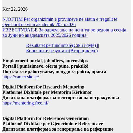
Kor 22, 2026
NJOFTIM Për organizimin e provimeve në afatin e rregullt të
Qershorit në vitin akademik 2025/2026
ИЗВЕСТУВАЊЕ За одржување на испити во редовна сесија
во Јуни во академската 2025/2026 година.
Rezultatet përfundimtare(Cikli i dytë) ||
Конечните резултати(Втор циклус)
Employment portal, job offers, internships
Portali i punësimeve, oferta pune, praktikë
Портал за вработување, понуди за рабта, пракса
https://career.site.je/
Digital Platform for Research Mentoring
Platformë Dixhitale për Mentorim Kërkimor
Дигитална платформа за менторство на истражувања
https://mentoring.free.nf/
Digital Platform for References Generation
Platformë Dixhitale për Gjenerimin e Referencave
Дигитална платформа за генерирање на референци