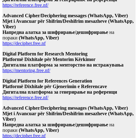
https://reference.free.nf/
Advanced Cipher/Deciphering messages (WhatsApp, Viber)
Mjet i Avancuar për Shifrim/Deshifrim mesazheve (WhatsApp,
Viber)
Напредна алатка за шифрирање/дешифрирање
на
пораки
(WhatsApp, Viber)
https://decipher.free.nf
Digital Platform for Research Mentoring
Platformë Dixhitale për Mentorim Kërkimor
Дигитална платформа за менторство на истражувања
https://mentoring.free.nf/
Digital Platform for References Generation
Platformë Dixhitale për Gjenerimin e Referencave
Дигитална платформа за генерирање на референци
https://reference.free.nf/
Advanced Cipher/Deciphering messages (WhatsApp, Viber)
Mjet i Avancuar për Shifrim/Deshifrim mesazheve (WhatsApp,
Viber)
Напредна алатка за шифрирање/дешифрирање
на
пораки
(WhatsApp, Viber)
https://decipher.free.nf