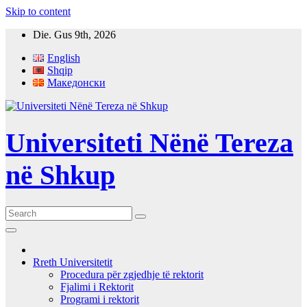
Skip to content
Die. Gus 9th, 2026
English
Shqip
Македонски
Universiteti Nënë Tereza
në Shkup
Rreth Universitetit
Procedura për zgjedhje të rektorit
Fjalimi i Rektorit
Programi i rektorit