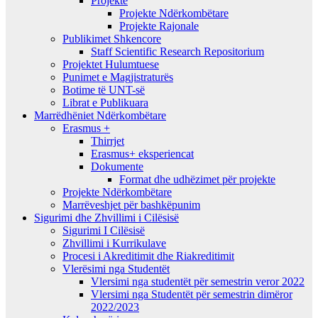
Projekte
Projekte Ndërkombëtare
Projekte Rajonale
Publikimet Shkencore
Staff Scientific Research Repositorium
Projektet Hulumtuese
Punimet e Magjistraturës
Botime të UNT-së
Librat e Publikuara
Marrëdhëniet Ndërkombëtare
Erasmus +
Thirrjet
Erasmus+ eksperiencat
Dokumente
Format dhe udhëzimet për projekte
Projekte Ndërkombëtare
Marrëveshjet për bashkëpunim
Sigurimi dhe Zhvillimi i Cilësisë
Sigurimi I Cilësisë
Zhvillimi i Kurrikulave
Procesi i Akreditimit dhe Riakreditimit
Vlerësimi nga Studentët
Vlersimi nga studentët për semestrin veror 2022
Vlersimi nga Studentët për semestrin dimëror
2022/2023