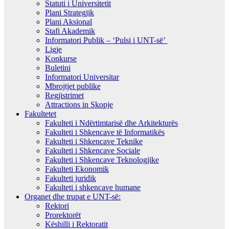
Statuti i Universitetit
Plani Strategjik
Plani Aksional
Stafi Akademik
Informatori Publik – ‘Pulsi i UNT-së’
Ligje
Konkurse
Buletini
Informatori Universitar
Mbrojtjet publike
Regjistrimet
Attractions in Skopje
Fakultetet
Fakulteti i Ndërtimtarisë dhe Arkitekturës
Fakulteti i Shkencave të Informatikës
Fakulteti i Shkencave Teknike
Fakulteti i Shkencave Sociale
Fakulteti i Shkencave Teknologjike
Fakulteti Ekonomik
Fakulteti juridik
Fakulteti i shkencave humane
Organet dhe trupat e UNT-së:
Rektori
Prorektorët
Këshilli i Rektoratit