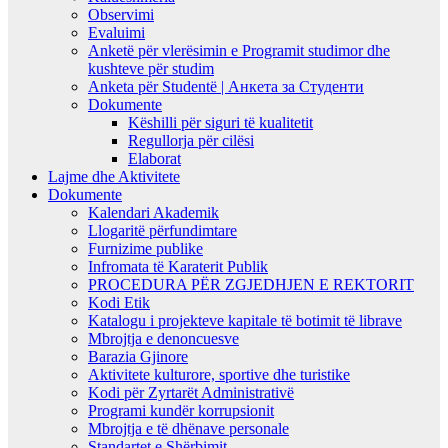
Observimi
Evaluimi
Anketë për vlerësimin e Programit studimor dhe
kushteve për studim
Anketa për Studentë | Анкета за Студенти
Dokumente
Këshilli për siguri të kualitetit
Regullorja për cilësi
Elaborat
Lajme dhe Aktivitete
Dokumente
Kalendari Akademik
Llogaritë përfundimtare
Furnizime publike
Infromata të Karaterit Publik
PROCEDURA PËR ZGJEDHJEN E REKTORIT
Kodi Etik
Katalogu i projekteve kapitale të botimit të librave
Mbrojtja e denoncuesve
Barazia Gjinore
Aktivitete kulturore, sportive dhe turistike
Kodi për Zyrtarët Administrativë
Programi kundër korrupsionit
Mbrojtja e të dhënave personale
Standartet e Shërbimit