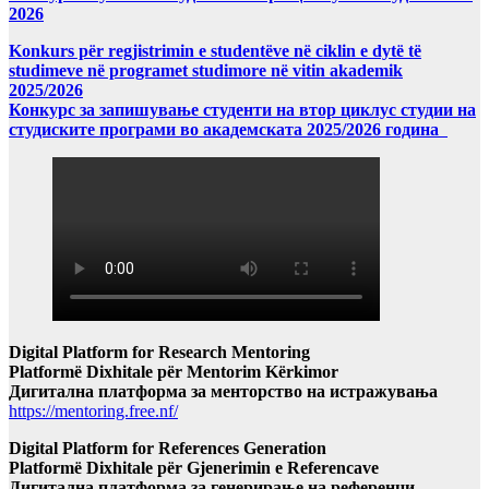
2026
Konkurs për regjistrimin e studentëve në ciklin e dytë të
studimeve në programet studimore në vitin akademik
2025/2026
Конкурс за запишување студенти на втор циклус студии на
студиските програми во академската 2025/2026 година
Digital Platform for Research Mentoring
Platformë Dixhitale për Mentorim Kërkimor
Дигитална платформа за менторство на истражувања
https://mentoring.free.nf/
Digital Platform for References Generation
Platformë Dixhitale për Gjenerimin e Referencave
Дигитална платформа за генерирање на референци