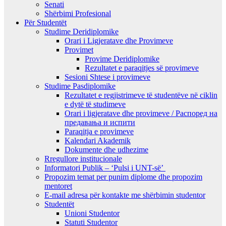
Senati
Shërbimi Profesional
Për Studentët
Studime Deridiplomike
Orari i Ligjeratave dhe Provimeve
Provimet
Provime Deridiplomike
Rezultatet e paraqitjes së provimeve
Sesioni Shtese i provimeve
Studime Pasdiplomike
Rezultatet e regjistrimeve të studentëve në ciklin
e dytë të studimeve
Orari i ligjeratave dhe provimeve / Распоред на
предавањa и испити
Paraqitja e provimeve
Kalendari Akademik
Dokumente dhe udhezime
Rregullore institucionale
Informatori Publik – ‘Pulsi i UNT-së’
Propozim temat per punim diplome dhe propozim
mentoret
E-mail adresa për kontakte me shërbimin studentor
Studentët
Unioni Studentor
Statuti Studentor