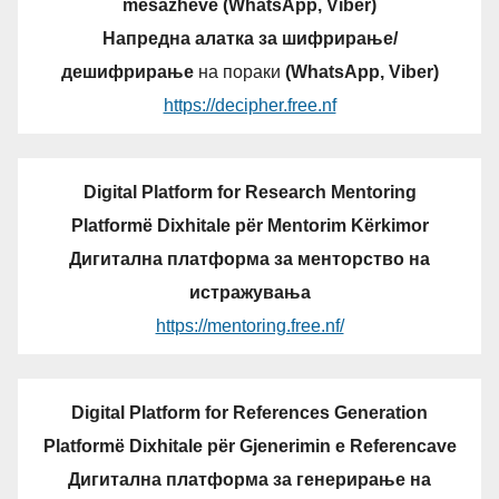
mesazheve (WhatsApp, Viber)
Напредна алатка за шифрирање/
дешифрирање
на пораки
(WhatsApp, Viber)
https://decipher.free.nf
Digital Platform for Research Mentoring
Platformë Dixhitale për Mentorim Kërkimor
Дигитална платформа за менторство на
истражувања
https://mentoring.free.nf/
Digital Platform for References Generation
Platformë Dixhitale për Gjenerimin e Referencave
Дигитална платформа за генерирање на