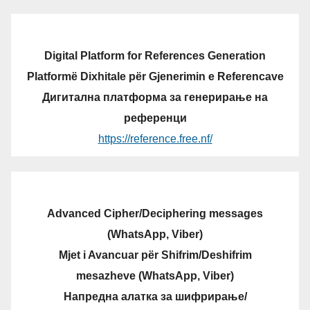
Digital Platform for References Generation
Platformë Dixhitale për Gjenerimin e Referencave
Дигитална платформа за генерирање на
референци
https://reference.free.nf/
Advanced Cipher/Deciphering messages
(WhatsApp, Viber)
Mjet i Avancuar për Shifrim/Deshifrim
mesazheve (WhatsApp, Viber)
Напредна алатка за шифрирање/