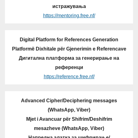
истражувања
https://mentoring.free.nf/
Digital Platform for References Generation
Platformë Dixhitale për Gjenerimin e Referencave
Дигитална платформа за генерирање на
референци
https://reference.free.nf/
Advanced Cipher/Deciphering messages
(WhatsApp, Viber)
Mjet i Avancuar për Shifrim/Deshifrim
mesazheve (WhatsApp, Viber)
Напредна алатка за шифрирање/