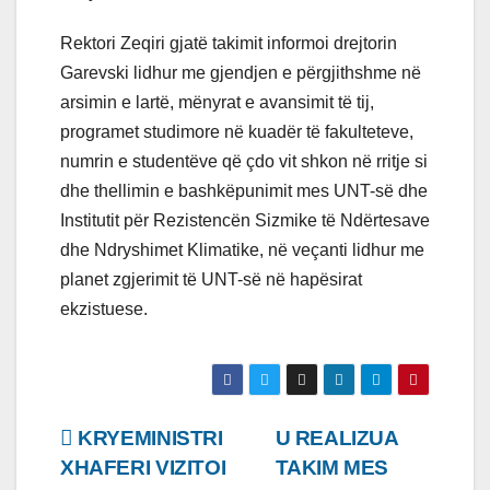
Rektori Zeqiri gjatë takimit informoi drejtorin
Garevski lidhur me gjendjen e përgjithshme në
arsimin e lartë, mënyrat e avansimit të tij,
programet studimore në kuadër të fakulteteve,
numrin e studentëve që çdo vit shkon në rritje si
dhe thellimin e bashkëpunimit mes UNT-së dhe
Institutit për Rezistencën Sizmike të Ndërtesave
dhe Ndryshimet Klimatike, në veçanti lidhur me
planet zgjerimit të UNT-së në hapësirat
ekzistuese.
Lëvizje
KRYEMINISTRI
U REALIZUA
XHAFERI VIZITOI
TAKIM MES