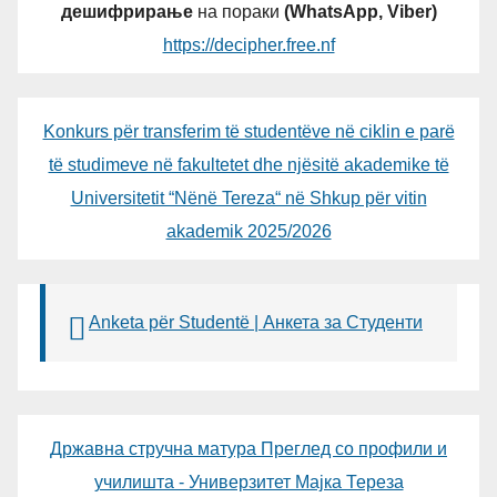
дешифрирање
на пораки
(WhatsApp, Viber)
https://decipher.free.nf
Konkurs për transferim të studentëve në ciklin e parë
të studimeve në fakultetet dhe njësitë akademike të
Universitetit “Nënë Tereza“ në Shkup për vitin
akademik 2025/2026
Anketa për Studentë | Анкета за Студенти
Државна стручна матура Преглед со профили и
училишта - Универзитет Мајка Тереза