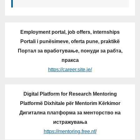
Employment portal, job offers, internships
Portali i punësimeve, oferta pune, praktikë
Портал за вработување, понуди за рабта,
пракса
https://career.site.je/
Digital Platform for Research Mentoring
Platformë Dixhitale për Mentorim Kërkimor
Дигитална платформа за менторство на
истражувања
https://mentoring.free.nf/