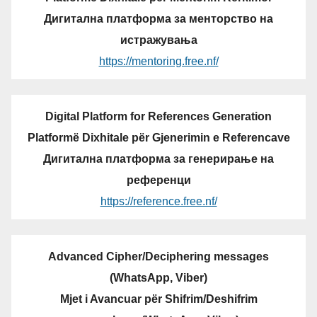
Дигитална платформа за менторство на
истражувања
https://mentoring.free.nf/
Digital Platform for References Generation
Platformë Dixhitale për Gjenerimin e Referencave
Дигитална платформа за генерирање на
референци
https://reference.free.nf/
Advanced Cipher/Deciphering messages
(WhatsApp, Viber)
Mjet i Avancuar për Shifrim/Deshifrim