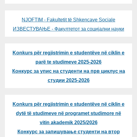
NJOFTIM - Fakultetit të Shkencave Sociale
ИЗВЕСТУВАЊЕ - Факултетот за социјални науки
Konkurs për regjistrimin e studentëve në ciklin e
parë te studimeve 2025-2026
Конкурс за упис на студенти на прв циклус на
студии 2025-2026
Konkurs për regjistrimin e studentëve në ciklin e
dytë të studimeve në programet studimore në
vitin akademik 2025/2026
Конкурс за запишување студенти на втор