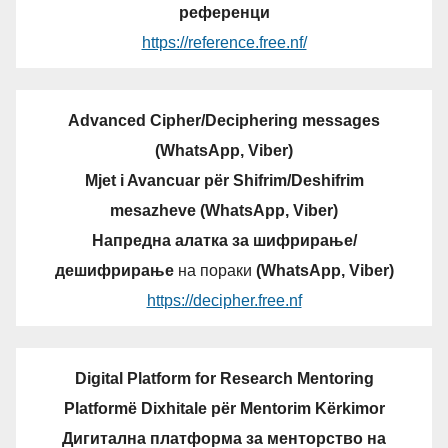
референци
https://reference.free.nf/
Advanced Cipher/Deciphering messages
(WhatsApp, Viber)
Mjet i Avancuar për Shifrim/Deshifrim
mesazheve (WhatsApp, Viber)
Напредна алатка за шифрирање/
дешифрирање
на пораки
(WhatsApp, Viber)
https://decipher.free.nf
Digital Platform for Research Mentoring
Platformë Dixhitale për Mentorim Kërkimor
Дигитална платформа за менторство на