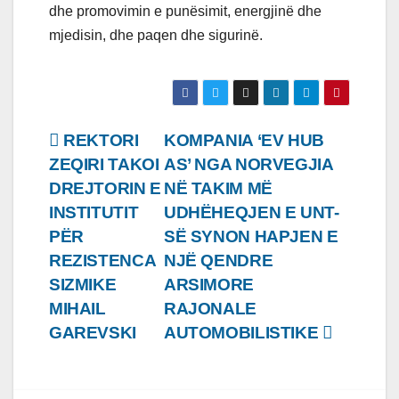
dhe promovimin e punësimit, energjinë dhe
mjedisin, dhe paqen dhe sigurinë.
Lëvizje
REKTORI
KOMPANIA ‘EV HUB
ZEQIRI TAKOI
AS’ NGA NORVEGJIA
te
DREJTORIN E
NË TAKIM MË
postimet
INSTITUTIT
UDHËHEQJEN E UNT-
PËR
SË SYNON HAPJEN E
REZISTENCA
NJË QENDRE
SIZMIKE
ARSIMORE
MIHAIL
RAJONALE
GAREVSKI
AUTOMOBILISTIKE