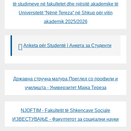
të studimeve në fakultetet dhe njësitë akademike të
Universitetit “Nënë Tereza“ në Shkup për vitin
akademik 2025/2026
Anketa për Studentë | Анкета за Студенти
Државна стручна матура Преглед со профили и
училишта - Универзитет Мајка Тереза
NJOFTIM - Fakultetit të Shkencave Sociale
ИЗВЕСТУВАЊЕ - Факултетот за социјални науки