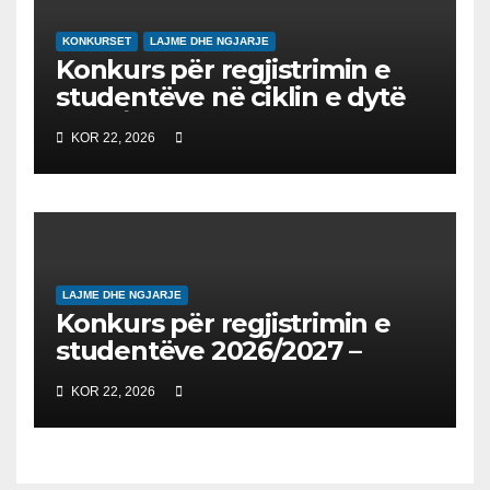
KONKURSET
LAJME DHE NGJARJE
Konkurs për regjistrimin e
studentëve në ciklin e dytë
2026/2027 – Конкурс за
KOR 22, 2026
запишување на студенти
на втор циклус студии за
2026/2027
LAJME DHE NGJARJE
Konkurs për regjistrimin e
studentëve 2026/2027 –
Конкурс за запишување на
KOR 22, 2026
студенти за 2026/2027