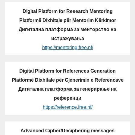
Digital Platform for Research Mentoring
Platformë Dixhitale për Mentorim Kërkimor
Дигитална платформа за менторство на
истражувања
https://mentoring.free.nf/
Digital Platform for References Generation
Platformë Dixhitale për Gjenerimin e Referencave
Дигитална платформа за генерирање на
референци
https://reference.free.nf/
Advanced Cipher/Deciphering messages