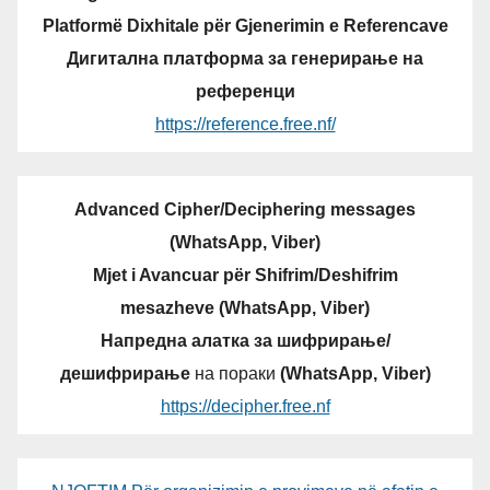
Platformë Dixhitale për Gjenerimin e Referencave
Дигитална платформа за генерирање на
референци
https://reference.free.nf/
Advanced Cipher/Deciphering messages
(WhatsApp, Viber)
Mjet i Avancuar për Shifrim/Deshifrim
mesazheve (WhatsApp, Viber)
Напредна алатка за шифрирање/
дешифрирање
на пораки
(WhatsApp, Viber)
https://decipher.free.nf