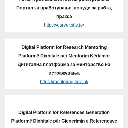
Портал за вработување, понуди за рабта,
пракса
https://career.site.je/
Digital Platform for Research Mentoring
Platformë Dixhitale për Mentorim Kërkimor
Дигитална платформа за менторство на
истражувања
https://mentoring.free.nf/
Digital Platform for References Generation
Platformë Dixhitale për Gjenerimin e Referencave