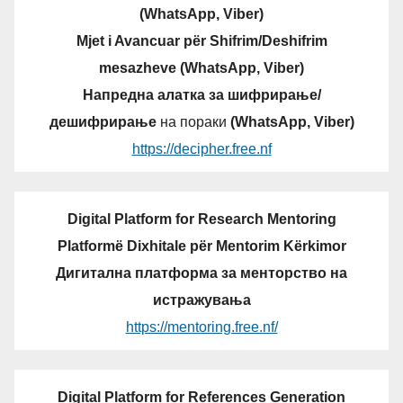
(WhatsApp, Viber)
Mjet i Avancuar për Shifrim/Deshifrim
mesazheve (WhatsApp, Viber)
Напредна алатка за шифрирање/
дешифрирање
на пораки
(WhatsApp, Viber)
https://decipher.free.nf
Digital Platform for Research Mentoring
Platformë Dixhitale për Mentorim Kërkimor
Дигитална платформа за менторство на
истражувања
https://mentoring.free.nf/
Digital Platform for References Generation