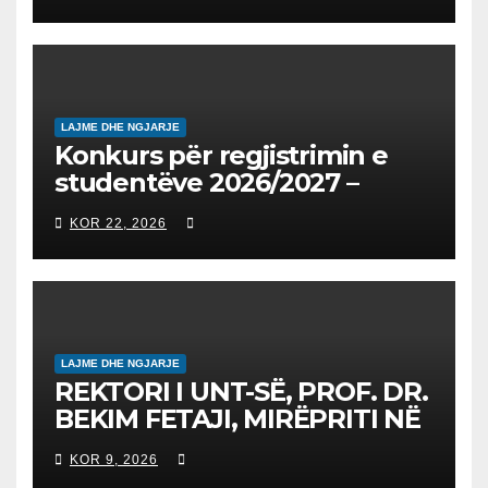
запишување на студенти
на втор циклус студии за
2026/2027
LAJME DHE NGJARJE
Konkurs për regjistrimin e
studentëve 2026/2027 –
Конкурс за запишување на
KOR 22, 2026
студенти за 2026/2027
LAJME DHE NGJARJE
REKTORI I UNT-SË, PROF. DR.
BEKIM FETAJI, MIRËPRITI NË
TAKIM ZYRTAR DREJTORIN E
KOR 9, 2026
SH.A MEPSO, DR. BURIM