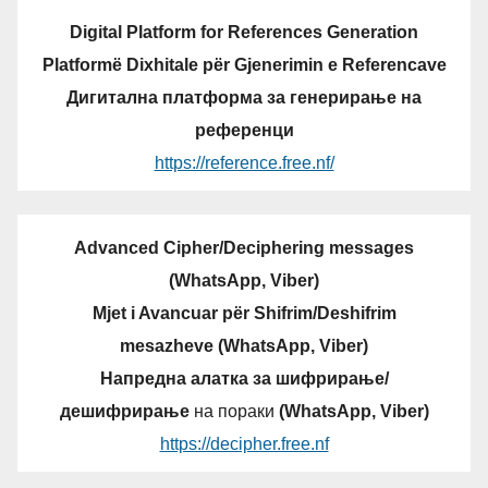
Digital Platform for References Generation
Platformë Dixhitale për Gjenerimin e Referencave
Дигитална платформа за генерирање на
референци
https://reference.free.nf/
Advanced Cipher/Deciphering messages
(WhatsApp, Viber)
Mjet i Avancuar për Shifrim/Deshifrim
mesazheve (WhatsApp, Viber)
Напредна алатка за шифрирање/
дешифрирање
на пораки
(WhatsApp, Viber)
https://decipher.free.nf