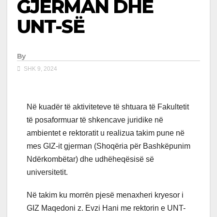
GJERMAN DHE
UNT-SË
By
SHK 9, 2024
Në kuadër të aktiviteteve të shtuara të Fakultetit
të posaformuar të shkencave juridike në
ambientet e rektoratit u realizua takim pune në
mes GIZ-it gjerman (Shoqëria për Bashkëpunim
Ndërkombëtar) dhe udhëheqësisë së
universitetit.
Në takim ku morrën pjesë menaxheri kryesor i
GIZ Maqedoni z. Evzi Hani me rektorin e UNT-