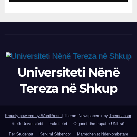
LATIFIN
Universiteti Nënë
Tereza në Shkup
Proudly powered by WordPress
|
Theme: Newspaperex by
Themeansar
.
Rreth Universitetit
Fakultetet
Organet dhe trupat e UNT-së:
Për Studentët
Kërkimi Shkencor
Marrëdhëniet Ndërkombëtare