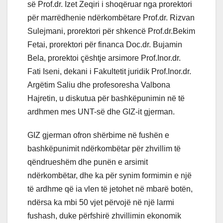
së Prof.dr. Izet Zeqiri i shoqëruar nga prorektori
për marrëdhenie ndërkombëtare Prof.dr. Rizvan
Sulejmani, prorektori për shkencë Prof.dr.Bekim
Fetai, prorektori për financa Doc.dr. Bujamin
Bela, prorektoi çështje arsimore Prof.Inor.dr.
Fati Iseni, dekani i Fakultetit juridik Prof.Inor.dr.
Argëtim Saliu dhe profesoresha Valbona
Hajretin, u diskutua për bashkëpunimin në të
ardhmen mes UNT-së dhe GIZ-it gjerman.
GIZ gjerman ofron shërbime në fushën e
bashkëpunimit ndërkombëtar për zhvillim të
qëndrueshëm dhe punën e arsimit
ndërkombëtar, dhe ka për synim formimin e një
të ardhme që ia vlen të jetohet në mbarë botën,
ndërsa ka mbi 50 vjet përvojë në një larmi
fushash, duke përfshirë zhvillimin ekonomik