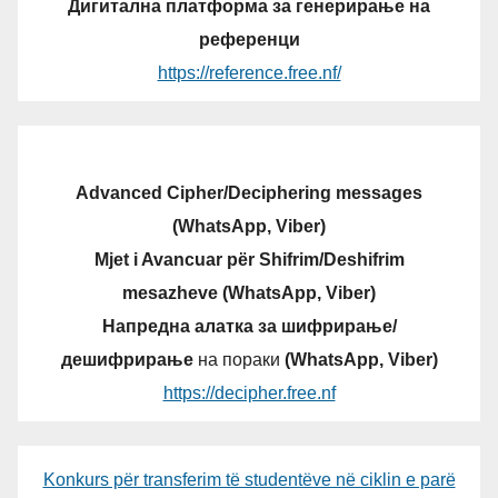
Дигитална платформа за генерирање на
референци
https://reference.free.nf/
Advanced Cipher/Deciphering messages
(WhatsApp, Viber)
Mjet i Avancuar për Shifrim/Deshifrim
mesazheve (WhatsApp, Viber)
Напредна алатка за шифрирање/
дешифрирање
на пораки
(WhatsApp, Viber)
https://decipher.free.nf
Konkurs për transferim të studentëve në ciklin e parë