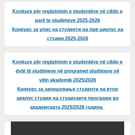
Konkurs për regjistrimin e studentëve në ciklin e
parë te studimeve 2025-2026
Конкурс за упис на студенти на прв циклус на
студии 2025-2026
Konkurs për regjistrimin e studentëve në ciklin e
dytë të studimeve në programet studimore në
vitin akademik 2025/2026
Конкурс за запишување студенти на втор
циклус студии на студиските програми во
академската 2025/2026 година