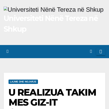
Skip
to
Universiteti Nënë Tereza në
content
Shkup
LAJME DHE NGJARJE
U REALIZUA TAKIM
MES GIZ-IT