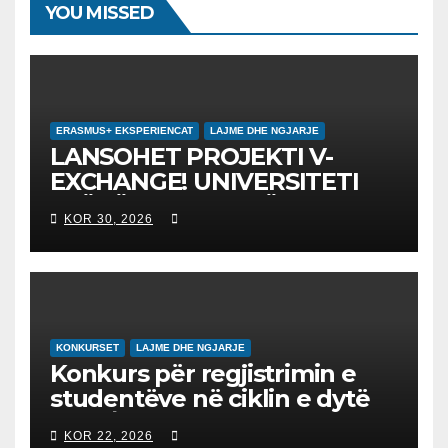
YOU MISSED
ERASMUS+ EKSPERIENCAT
LAJME DHE NGJARJE
LANSOHET PROJEKTI V-
EXCHANGE! UNIVERSITETI
“NËNË TEREZA” NË SHKUP
KOR 30, 2026
UDHËHEQ NISMËN
NDËRKOMBËTARE PËR
EDUKIMIN DIGJITAL DHE
QYTETARINË GLOBALE
KONKURSET
LAJME DHE NGJARJE
Konkurs për regjistrimin e
studentëve në ciklin e dytë
2026/2027 – Конкурс за
KOR 22, 2026