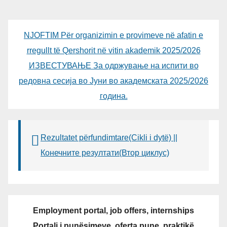
NJOFTIM Për organizimin e provimeve në afatin e
rregullt të Qershorit në vitin akademik 2025/2026
ИЗВЕСТУВАЊЕ За одржување на испити во
редовна сесија во Јуни во академската 2025/2026
година.
Rezultatet përfundimtare(Cikli i dytë) ||
Конечните резултати(Втор циклус)
Employment portal, job offers, internships
Portali i punësimeve, oferta pune, praktikë