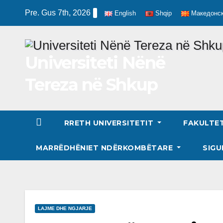
Skip
Pre. Gus 7th, 2026
English
Shqip
Македонс
to
content
Universiteti Nënë
Tereza në Shkup
RRETH UNIVERSITETIT
FAKULTE
MARRËDHËNIET NDËRKOMBËTARE
SIGU
LAJME DHE NGJARJE