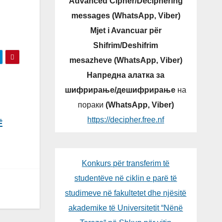
Advanced Cipher/Deciphering
messages (WhatsApp, Viber)
Mjet i Avancuar për
Shifrim/Deshifrim
mesazheve (WhatsApp, Viber)
Напредна алатка за
шифрирање/дешифрирање
на
пораки
(WhatsApp, Viber)
https://decipher.free.nf
Ë
Konkurs për transferim të
studentëve në ciklin e parë të
studimeve në fakultetet dhe njësitë
akademike të Universitetit “Nënë