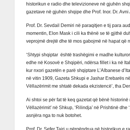
historikun e radio dhe televizioneve në gjuhën shq
gazetave në gjuhën shqipe dhe Prof. Inor. Dr. Avni 
Prof. Dr. Sevdail Demiri në paraqitjen e tij para au
momentin, Elon Mask i cili ka thënë se të gjithë du
veprojmë drejtë dhe të mos gabojmë në hapat që 
‘Shtypi shqiptar është trashëgimi e madhe kulturor
edhe në Kosovë e Shqipëri, ndërsa fillet i ka në Ita
kur nxori gazetën e parë shqiptare L’Albanese d’It
në vitin 1909, Gazeta Shkupi e Jashar Erebarës në
Vëllazërimit me shtatë dekada ekzistencë’, tha Dem
Ai shtoi se për fat të keq gazetat që bënë historinë
Vëllazërimit’ në Shkup, ‘Rilindja’ në Prishtinë dhe 
asnjëra nga to nuk botohet.
Prof. Dr. Sefer Tairi u përqëndrua në historikun e 