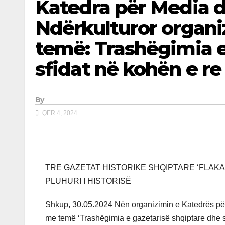
Katedra për Media
Ndërkulturor organi
temë: Trashëgimia e
sfidat në kohën e re
By
QER 4, 2024
TRE GAZETAT HISTORIKE SHQIPTARE ‘FLAKA E 
PLUHURI I HISTORISË
Shkup, 30.05.2024 Nën organizimin e Katedrës për
me temë ‘Trashëgimia e gazetarisë shqiptare dhe sfi