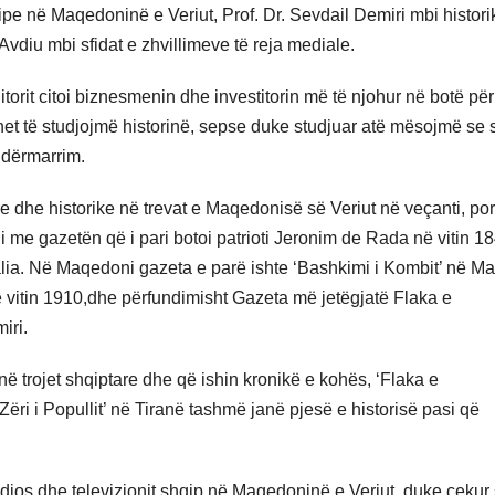
ipe në Maqedoninë e Veriut, Prof. Dr. Sevdail Demiri mbi histori
Avdiu mbi sfidat e zhvillimeve të reja mediale.
ditorit citoi biznesmenin dhe investitorin më të njohur në botë për
het të studjojmë historinë, sepse duke studjuar atë mësojmë se s
ndërmarrim.
e dhe historike në trevat e Maqedonisë së Veriut në veçanti, por
li me gazetën që i pari botoi patrioti Jeronim de Rada në vitin 1
alia. Në Maqedoni gazeta e parë ishte ‘Bashkimi i Kombit’ në Ma
 vitin 1910,dhe përfundimisht Gazeta më jetëgjatë Flaka e
iri.
 në trojet shqiptare dhe që ishin kronikë e kohës, ‘Flaka e
‘Zëri i Popullit’ në Tiranë tashmë janë pjesë e historisë pasi që
radios dhe televizionit shqip në Maqedoninë e Veriut, duke cekur