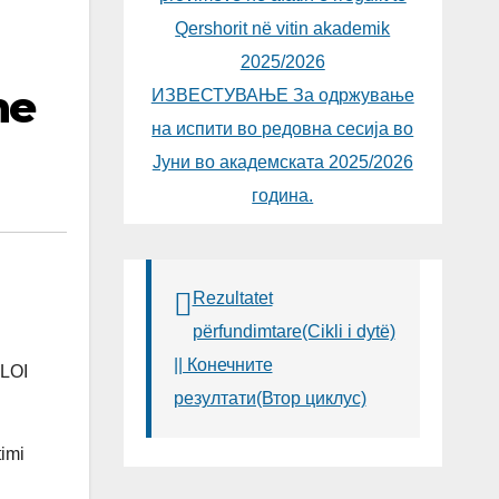
Qershorit në vitin akademik
2025/2026
he
ИЗВЕСТУВАЊЕ За одржување
на испити во редовна сесија во
Јуни во академската 2025/2026
година.
Rezultatet
përfundimtare(Cikli i dytë)
|| Конечните
LOI
резултати(Втор циклус)
imi