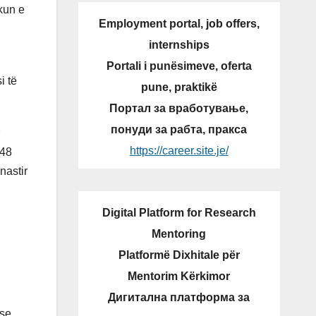
kun e
Employment portal, job offers,
internships
Portali i punësimeve, oferta
i të
pune, praktikë
Портал за вработување,
понуди за рабта, пракса
https://career.site.je/
848
nastir
Digital Platform for Research
Mentoring
Platformë Dixhitale për
Mentorim Kërkimor
Дигитална платформа за
 se