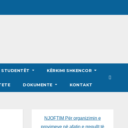
R STUDENTËT
KËRKIMI SHKENCOR
TETE
DOKUMENTE
KONTAKT
NJOFTIM Për organizimin e
provimeve në afatin e rregullt të