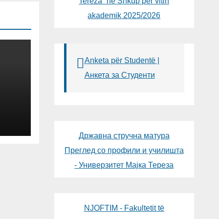
Tereza“ në Shkup për vitin
akademik 2025/2026
Anketa për Studentë |
Анкета за Студенти
Државна стручна матура
Преглед со профили и училишта
- Универзитет Мајка Тереза
NJOFTIM - Fakultetit të