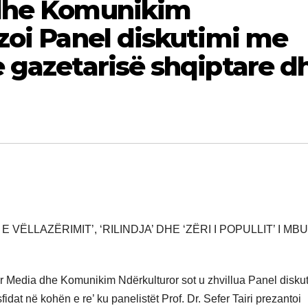
 dhe Komunikim
zoi Panel diskutimi me
 gazetarisë shqiptare d
VËLLAZËRIMIT’, ‘RILINDJA’ DHE ‘ZËRI I POPULLIT’ I MBU
 Media dhe Komunikim Ndërkulturor sot u zhvillua Panel diskut
dat në kohën e re’ ku panelistët Prof. Dr. Sefer Tairi prezantoi