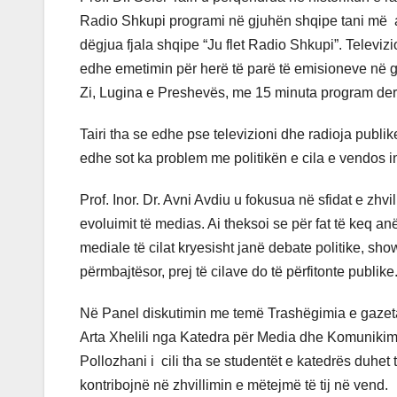
Radio Shkupi programi në gjuhën shqipe tani më afr
dëgjua fjala shqipe “Ju flet Radio Shkupi”. Televizi
edhe emetimin për herë të parë të emisioneve në gj
Zi, Lugina e Preshevës, me 15 minuta program deri
Tairi tha se edhe pse televizioni dhe radioja publi
edhe sot ka problem me politikën e cila e vendos in
Prof. Inor. Dr. Avni Avdiu u fokusua në sfidat e zhv
evoluimit të medias. Ai theksoi se për fat të keq 
mediale të cilat kryesisht janë debate politike, sho
përmbajtësor, prej të cilave do të përfitonte publik
Në Panel diskutimin me temë Trashëgimia e gazetari
Arta Xhelili nga Katedra për Media dhe Komunikim Nd
Pollozhani i cili tha se studentët e katedrës duhe
kontribojnë në zhvillimin e mëtejmë të tij në vend.