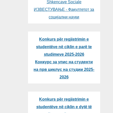
Shkencave Sociale
ИЗВЕСТУВАЊЕ - Факултетот за
социјални науки
Konkurs për regjistrimin e
studentëve në ciklin e parë te
studimeve 2025-2026
Конкурс за упис на студенти
на прв циклус на студии 2025-
2026
Konkurs për regjistrimin e
studentëve në ciklin e dytë të