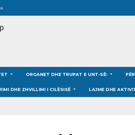
ки
TET
ORGANET DHE TRUPAT E UNT-SË:
PË
RIMI DHE ZHVILLIMI I CILËSISË
LAJME DHE AKTIVI