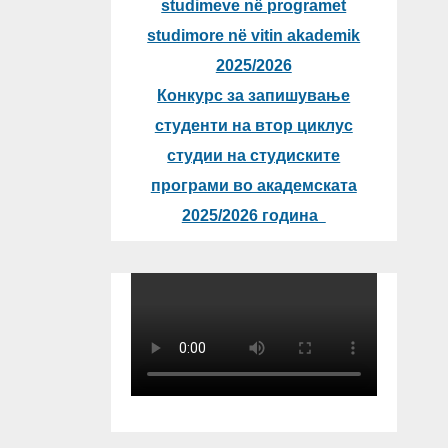
studimeve në programet
studimore në vitin akademik
2025/2026
Конкурс за запишување
студенти на втор циклус
студии на студиските
програми во академската
2025/2026 година