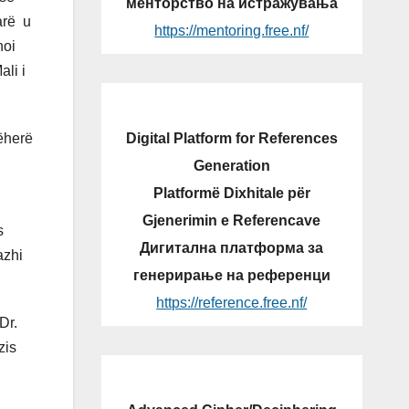
менторство на истражувања
arë u
https://mentoring.free.nf/
noi
li i
Digital Platform for References
tëherë
Generation
Platformë Dixhitale për
Gjenerimin e Referencave
s
Дигитална платформа за
azhi
генерирање на референци
https://reference.free.nf/
Dr.
zis