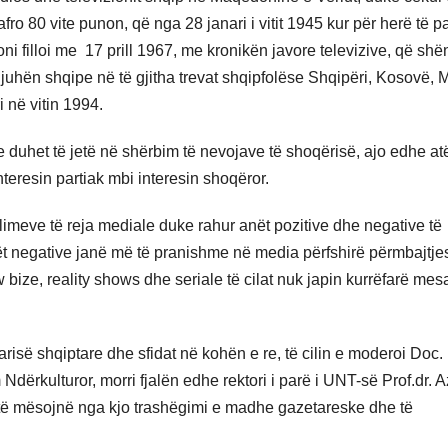
o 80 vite punon, që nga 28 janari i vitit 1945 kur për herë të p
oni filloi me 17 prill 1967, me kronikën javore televizive, që shë
uhën shqipe në të gjitha trevat shqipfolëse Shqipëri, Kosovë, Ma
 në vitin 1994.
ke duhet të jetë në shërbim të nevojave të shoqërisë, ajo edhe a
teresin partiak mbi interesin shoqëror.
illimeve të reja mediale duke rahur anët pozitive dhe negative të
anët negative janë më të pranishme në media përfshirë përmbajtje
w bize, reality shows dhe seriale të cilat nuk japin kurrëfarë mes
e.
së shqiptare dhe sfidat në kohën e re, të cilin e moderoi Doc. 
ërkulturor, morri fjalën edhe rektori i parë i UNT-së Prof.dr. A
t të mësojnë nga kjo trashëgimi e madhe gazetareske dhe të