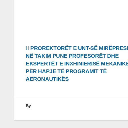
Lëvizje
PROREKTORËT E UNT-SË MIRËPRES
NË TAKIM PUNE PROFESORËT DHE
te
EKSPERTËT E INXHINIERISË MEKANIK
postimet
PËR HAPJE TË PROGRAMIT TË
AERONAUTIKËS
By