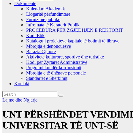
Dokumente
Kalendari Akademik
Llogaritë përfundimtare
Furnizime publike
Infromata të Karaterit Publik
PROCEDURA PËR ZGJEDHJEN E REKTORIT
Kodi Etik
Katalogu i projekteve kapitale të botimit të librave
Mbrojtja e denoncuesve
Barazia Gjinore
Aktivitete kulturore, sportive dhe turistike
Kodi për Zyrtarët Administrativë
Programi kundër korrupsionit
Mbrojtja e të dhënave personale
Standartet e Shërbimit
Kontakt
Lajme dhe Ngjarje
UNT PËRSHËNDET VENDIMI
UNIVERSITAR TË UNT-SË