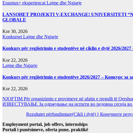
Erasmus+ eksperiencat
Lajme dhe Ngjarje
LANSOHET PROJEKTI V-EXCHANGE! UNIVERSITETI 
GLOBALE
Kor 30, 2026
Konkurset
Lajme dhe Ngjarje
Konkurs për regjistrimin e studentëve në ciklin e dytë 2026/2
Kor 22, 2026
Lajme dhe Ngjarje
Konkurs për regjistrimin e studentëve 2026/2027 – Конкурс за
Kor 22, 2026
NJOFTIM Për organizimin e provimeve në afatin e rregullt të Qersho
ИЗВЕСТУВАЊЕ За одржување на испити во редовна сесија во Ј
Rezultatet përfundimtare(Cikli i dytë) || Конечните ре
Employment portal, job offers, internships
Portali i punësimeve, oferta pune, praktikë