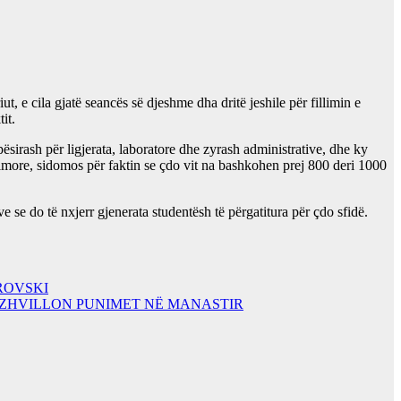
e cila gjatë seancës së djeshme dha dritë jeshile për fillimin e
it.
ësirash për ligjerata, laboratore dhe zyrash administrative, dhe ky
dimore, sidomos për faktin se çdo vit na bashkohen prej 800 deri 1000
 do të nxjerr gjenerata studentësh të përgatitura për çdo sfidë.
ROVSKI
O ZHVILLON PUNIMET NË MANASTIR