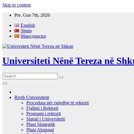
Skip to content
Pre. Gus 7th, 2026
English
Shqip
Македонски
Universiteti Nënë Tereza në Sh
Rreth Universitetit
Procedura për zgjedhje të rektorit
Fjalimi i Rektorit
Programi i rektorit
Statuti i Universitetit
Plani Strategjik
Plani Aksional