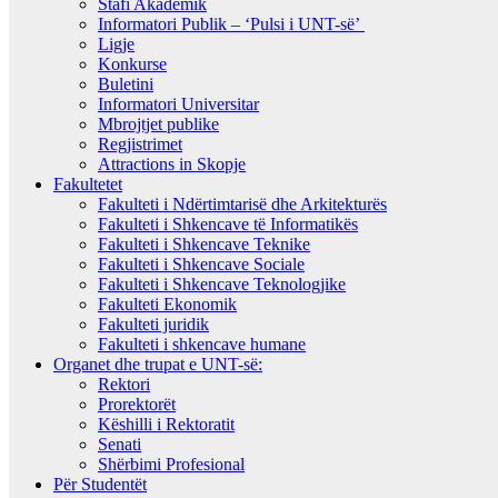
Stafi Akademik
Informatori Publik – ‘Pulsi i UNT-së’
Ligje
Konkurse
Buletini
Informatori Universitar
Mbrojtjet publike
Regjistrimet
Attractions in Skopje
Fakultetet
Fakulteti i Ndërtimtarisë dhe Arkitekturës
Fakulteti i Shkencave të Informatikës
Fakulteti i Shkencave Teknike
Fakulteti i Shkencave Sociale
Fakulteti i Shkencave Teknologjike
Fakulteti Ekonomik
Fakulteti juridik
Fakulteti i shkencave humane
Organet dhe trupat e UNT-së:
Rektori
Prorektorët
Këshilli i Rektoratit
Senati
Shërbimi Profesional
Për Studentët