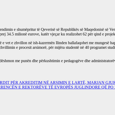
imin e shumëpritur të Qeverisë së Republikës së Maqedonisë së Veriut, 
ej 34.5 milionë eurove, katër vjeçar ku realizohet 62 për qind e projekt
inë e vet e zhvillon në ish-kazermën Ilinden ballafaqohet me mungesë hap
zhvillimin e procesit arsimorë, për mijëra studentë në 40 programet stu
dëshmon me punën dhe përkushtimin e pedagogëve dhe administratorëve se
ORDIT PËR AKREDITIM NË ARSIMIN E LARTË, MARJAN GJU
FERENCËN E REKTORËVE TË EVROPËS JUGLINDORE QË P