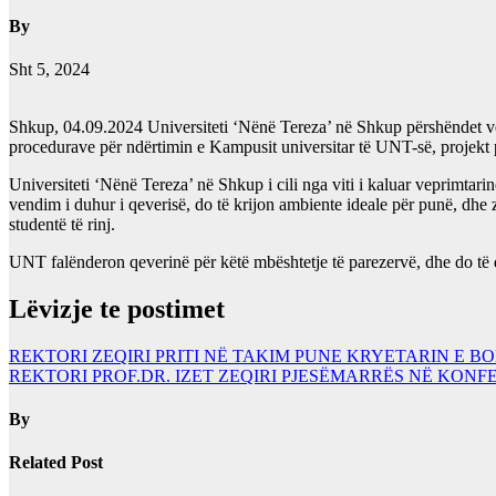
By
Sht 5, 2024
Shkup, 04.09.2024 Universiteti ‘Nënë Tereza’ në Shkup përshëndet vend
procedurave për ndërtimin e Kampusit universitar të UNT-së, projekt pr
Universiteti ‘Nënë Tereza’ në Shkup i cili nga viti i kaluar veprimtar
vendim i duhur i qeverisë, do të krijon ambiente ideale për punë, dhe 
studentë të rinj.
UNT falënderon qeverinë për këtë mbështetje të parezervë, dhe do të 
Lëvizje te postimet
REKTORI ZEQIRI PRITI NË TAKIM PUNE KRYETARIN E B
REKTORI PROF.DR. IZET ZEQIRI PJESËMARRËS NË KON
By
Related Post