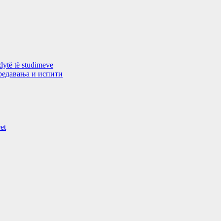
 dytë të studimeve
 предавањa и испити
et