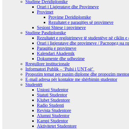
Studime Deridiplomike
Orari i Ligjeratave dhe Provimeve
Provimet
Provime Deridiplomike
Rezultatet e paraqitjes së provimeve
Sesioni Shtese i provimeve
Studime Pasdiplomike
Rezultatet e regjistrimeve të studentëve në ciklin e
Orari i ligjeratave dhe provimeve / Распоред на
Paraqitja e provimeve
Kalendari Akademik
Dokumente dhe udhezime
Rregullore institucionale
Informatori Publik – ‘Pulsi i UNT-së’
Propozim temat per punim diplome dhe propozim mentor
E-mail adresa për kontakte me shërbimin studentor
Studentët
Unioni Studentor
Statuti Studentor
Klubet Studentore
Radio Studenti
Revista Studentore
Alumni Studentor
Kampi Studentor
Aktivitetet Studentore