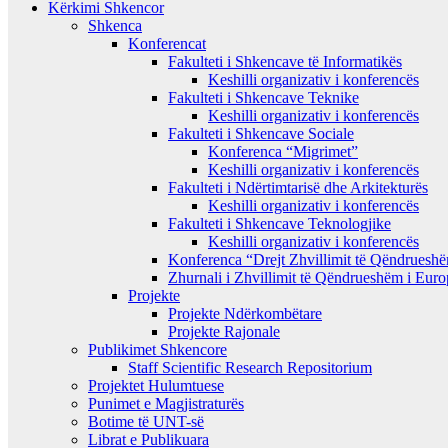
Kërkimi Shkencor
Shkenca
Konferencat
Fakulteti i Shkencave të Informatikës
Keshilli organizativ i konferencës
Fakulteti i Shkencave Teknike
Keshilli organizativ i konferencës
Fakulteti i Shkencave Sociale
Konferenca “Migrimet”
Keshilli organizativ i konferencës
Fakulteti i Ndërtimtarisë dhe Arkitekturës
Keshilli organizativ i konferencës
Fakulteti i Shkencave Teknologjike
Keshilli organizativ i konferencës
Konferenca “Drejt Zhvillimit të Qëndrues
Zhurnali i Zhvillimit të Qëndrueshëm i Eur
Projekte
Projekte Ndërkombëtare
Projekte Rajonale
Publikimet Shkencore
Staff Scientific Research Repositorium
Projektet Hulumtuese
Punimet e Magjistraturës
Botime të UNT-së
Librat e Publikuara