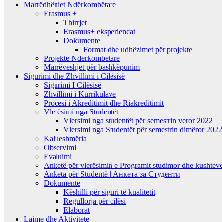
Marrëdhëniet Ndërkombëtare
Erasmus +
Thirrjet
Erasmus+ eksperiencat
Dokumente
Format dhe udhëzimet për projekte
Projekte Ndërkombëtare
Marrëveshjet për bashkëpunim
Sigurimi dhe Zhvillimi i Cilësisë
Sigurimi I Cilësisë
Zhvillimi i Kurrikulave
Procesi i Akreditimit dhe Riakreditimit
Vlerësimi nga Studentët
Vlersimi nga studentët për semestrin veror 2022
Vlersimi nga Studentët për semestrin dimëror 202
Kalueshmëria
Observimi
Evaluimi
Anketë për vlerësimin e Programit studimor dhe kushteve
Anketa për Studentë | Анкета за Студенти
Dokumente
Këshilli për siguri të kualitetit
Regullorja për cilësi
Elaborat
Lajme dhe Aktivitete