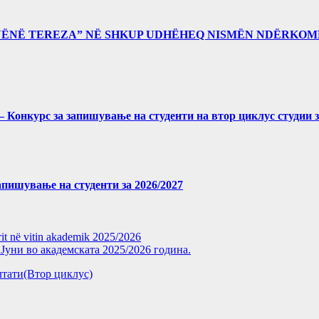
“NËNË TEREZA” NË SHKUP UDHËHEQ NISMËN NDËRKOM
027 – Конкурс за запишување на студенти на втор циклус студии 
 запишување на студенти за 2026/2027
rit në vitin akademik 2025/2026
уни во академската 2025/2026 година.
зултати(Втор циклус)