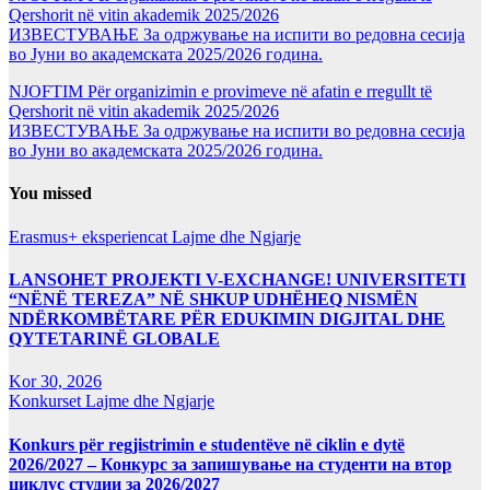
Qershorit në vitin akademik 2025/2026
ИЗВЕСТУВАЊЕ За одржување на испити во редовна сесија
во Јуни во академската 2025/2026 година.
NJOFTIM Për organizimin e provimeve në afatin e rregullt të
Qershorit në vitin akademik 2025/2026
ИЗВЕСТУВАЊЕ За одржување на испити во редовна сесија
во Јуни во академската 2025/2026 година.
You missed
Erasmus+ eksperiencat
Lajme dhe Ngjarje
LANSOHET PROJEKTI V-EXCHANGE! UNIVERSITETI
“NËNË TEREZA” NË SHKUP UDHËHEQ NISMËN
NDËRKOMBËTARE PËR EDUKIMIN DIGJITAL DHE
QYTETARINË GLOBALE
Kor 30, 2026
Konkurset
Lajme dhe Ngjarje
Konkurs për regjistrimin e studentëve në ciklin e dytë
2026/2027 – Конкурс за запишување на студенти на втор
циклус студии за 2026/2027