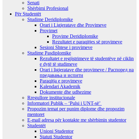
Senati
Shërbimi Profesional
Për Studentët
Studime Deridiplomike
Orari i Ligjeratave dhe Provimeve
Provimet
Provime Deridiplomike
Rezultatet e paraqitjes së provimeve
Sesioni Shtese i provimeve
Studime Pasdiplomike
Rezultatet e regjistrimeve të studentëve në ciklin
e dytë të studimeve
Orari i ligjeratave dhe provimeve / Распоред на
предавањa и испити
Paraqitja e provimeve
Kalendari Akademik
Dokumente dhe udhezime
Rregullore institucionale
Informatori Publik – ‘Pulsi i UNT-së’
Propozim temat per punim diplome dhe propozim
mentoret
E-mail adresa për kontakte me shërbimin studentor
Studentët
Unioni Studentor
Statuti Studentor