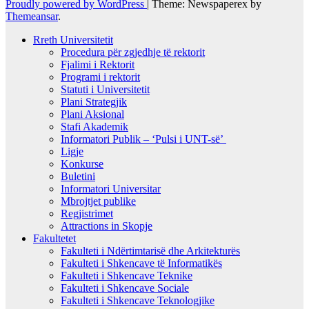
Proudly powered by WordPress
|
Theme: Newspaperex by
Themeansar
.
Rreth Universitetit
Procedura për zgjedhje të rektorit
Fjalimi i Rektorit
Programi i rektorit
Statuti i Universitetit
Plani Strategjik
Plani Aksional
Stafi Akademik
Informatori Publik – ‘Pulsi i UNT-së’
Ligje
Konkurse
Buletini
Informatori Universitar
Mbrojtjet publike
Regjistrimet
Attractions in Skopje
Fakultetet
Fakulteti i Ndërtimtarisë dhe Arkitekturës
Fakulteti i Shkencave të Informatikës
Fakulteti i Shkencave Teknike
Fakulteti i Shkencave Sociale
Fakulteti i Shkencave Teknologjike