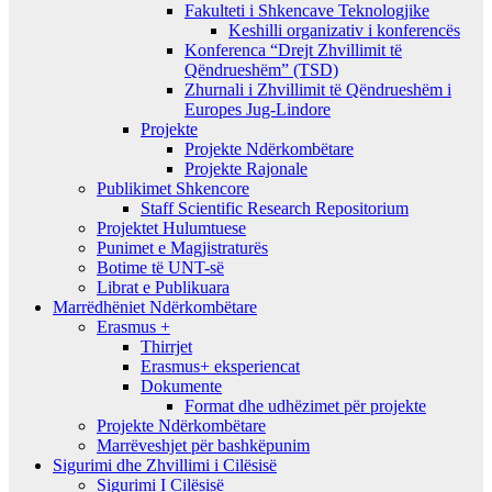
Fakulteti i Shkencave Teknologjike
Keshilli organizativ i konferencës
Konferenca “Drejt Zhvillimit të
Qëndrueshëm” (TSD)
Zhurnali i Zhvillimit të Qëndrueshëm i
Europes Jug-Lindore
Projekte
Projekte Ndërkombëtare
Projekte Rajonale
Publikimet Shkencore
Staff Scientific Research Repositorium
Projektet Hulumtuese
Punimet e Magjistraturës
Botime të UNT-së
Librat e Publikuara
Marrëdhëniet Ndërkombëtare
Erasmus +
Thirrjet
Erasmus+ eksperiencat
Dokumente
Format dhe udhëzimet për projekte
Projekte Ndërkombëtare
Marrëveshjet për bashkëpunim
Sigurimi dhe Zhvillimi i Cilësisë
Sigurimi I Cilësisë