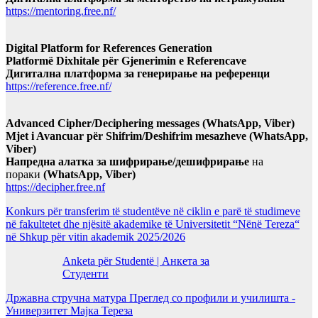
https://mentoring.free.nf/
Digital Platform for References Generation
Platformë Dixhitale për Gjenerimin e Referencave
Дигитална платформа за генерирање на референци
https://reference.free.nf/
Advanced Cipher/Deciphering messages (WhatsApp, Viber)
Mjet i Avancuar për Shifrim/Deshifrim mesazheve (WhatsApp,
Viber)
Напредна алатка за шифрирање/дешифрирање
на
пораки
(WhatsApp, Viber)
https://decipher.free.nf
Konkurs për transferim të studentëve në ciklin e parë të studimeve
në fakultetet dhe njësitë akademike të Universitetit “Nënë Tereza“
në Shkup për vitin akademik 2025/2026
Anketa për Studentë | Анкета за
Студенти
Државна стручна матура Преглед со профили и училишта -
Универзитет Мајка Тереза