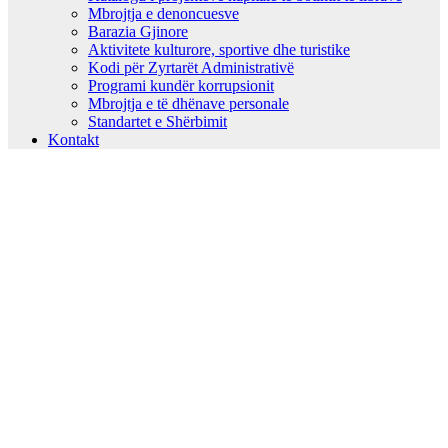
Mbrojtja e denoncuesve
Barazia Gjinore
Aktivitete kulturore, sportive dhe turistike
Kodi për Zyrtarët Administrativë
Programi kundër korrupsionit
Mbrojtja e të dhënave personale
Standartet e Shërbimit
Kontakt