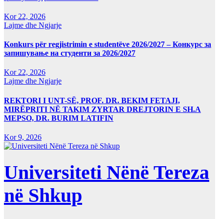
Kor 22, 2026
Lajme dhe Ngjarje
Konkurs për regjistrimin e studentëve 2026/2027 – Конкурс за
запишување на студенти за 2026/2027
Kor 22, 2026
Lajme dhe Ngjarje
REKTORI I UNT-SË, PROF. DR. BEKIM FETAJI,
MIRËPRITI NË TAKIM ZYRTAR DREJTORIN E SH.A
MEPSO, DR. BURIM LATIFIN
Kor 9, 2026
Universiteti Nënë Tereza
në Shkup