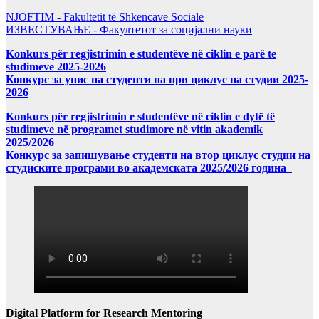
NJOFTIM - Fakultetit të Shkencave Sociale
ИЗВЕСТУВАЊЕ - Факултетот за социјални науки
Konkurs për regjistrimin e studentëve në ciklin e parë te
studimeve 2025-2026
Конкурс за упис на студенти на прв циклус на студии 2025-
2026
Konkurs për regjistrimin e studentëve në ciklin e dytë të
studimeve në programet studimore në vitin akademik
2025/2026
Конкурс за запишување студенти на втор циклус студии на
студиските програми во академската 2025/2026 година
Digital Platform for Research Mentoring