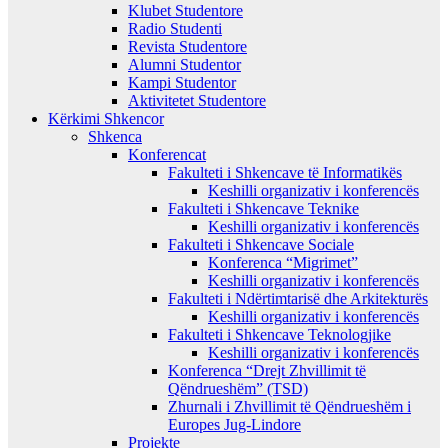
Klubet Studentore
Radio Studenti
Revista Studentore
Alumni Studentor
Kampi Studentor
Aktivitetet Studentore
Kërkimi Shkencor
Shkenca
Konferencat
Fakulteti i Shkencave të Informatikës
Keshilli organizativ i konferencës
Fakulteti i Shkencave Teknike
Keshilli organizativ i konferencës
Fakulteti i Shkencave Sociale
Konferenca “Migrimet”
Keshilli organizativ i konferencës
Fakulteti i Ndërtimtarisë dhe Arkitekturës
Keshilli organizativ i konferencës
Fakulteti i Shkencave Teknologjike
Keshilli organizativ i konferencës
Konferenca “Drejt Zhvillimit të
Qëndrueshëm” (TSD)
Zhurnali i Zhvillimit të Qëndrueshëm i
Europes Jug-Lindore
Projekte