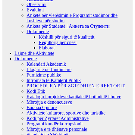
Observimi
Evaluimi
Anketë për vlerësimin e Programit studimor dhe
kushteve për studim
Anketa për Studentë | Анкета за Студенти
Dokumente
Këshilli për siguri të kualitetit
Regullorja për cilësi
Elaborat
Lajme dhe Aktivitete
Dokumente
Kalendari Akademik
Llogaritë përfundimtare
Furnizime publike
Infromata të Karaterit Publik
PROCEDURA PËR ZGJEDHJEN E REKTORIT
Kodi Etik
Katalogu i projekteve kapitale të botimit të librave
Mbrojtja e denoncuesve
Barazia Gjinore
Aktivitete kulturore, sportive dhe turistike
Kodi për Zyrtarët Administrativë
Programi kundër korrupsionit
Mbrojtja e të dhënave personale
Standartet e Shërbimit