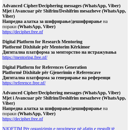
Advanced Cipher/Deciphering messages (WhatsApp, Viber)
Mjet i Avancuar për Shifrim/Deshifrim mesazheve (WhatsApp,
Viber)
Напредна алатка за шифрирање/дешифрирање
на
пораки
(WhatsApp, Viber)
https://decipher.free.nf
Digital Platform for Research Mentoring
Platformë Dixhitale për Mentorim Kërkimor
Дигитална платформа за менторство на истражувања
https://mentoring.free.nf/
Digital Platform for References Generation
Platformë Dixhitale për Gjenerimin e Referencave
Дигитална платформа за генерирање на референци
https://reference.free.nf/
Advanced Cipher/Deciphering messages (WhatsApp, Viber)
Mjet i Avancuar për Shifrim/Deshifrim mesazheve (WhatsApp,
Viber)
Напредна алатка за шифрирање/дешифрирање
на
пораки
(WhatsApp, Viber)
https://decipher.free.nf
NJOFTIM Për organizimin e provimeve në afatin e rregullt të