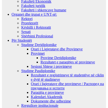
Fakulteti Ekonomik
Fakulteti juridik
Fakulteti i shkencave humane
Organet dhe trupat e UNT-së:
Rektori
Prorektorët
Këshilli i Rektoratit
Senati
Shërbimi Profesional
Për Studentët
Studime Deridiplomike
Orari i Ligjeratave dhe Provimeve
Provimet
Provime Deridiplomike
Rezultatet e paraqitjes së provimeve
Sesioni Shtese i provimeve
Studime Pasdiplomike
Rezultatet e regjistrimeve të studentëve në ciklin
e dytë të studimeve
Orari i ligjeratave dhe provimeve / Распоред на
предавањa и испити
Paraqitja e provimeve
Kalendari Akademik
Dokumente dhe udhezime
Rregullore institucionale