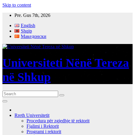
Skip to content
Pre. Gus 7th, 2026
English
Shqip
Македонски
Universiteti Nënë Tereza
në Shkup
Rreth Universitetit
Procedura për zgjedhje të rektorit
Fjalimi i Rektorit
Programi i rektorit