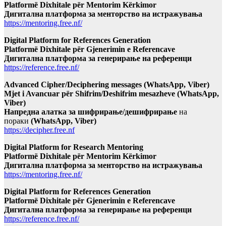
Platformë Dixhitale për Mentorim Kërkimor
Дигитална платформа за менторство на истражувања
https://mentoring.free.nf/
Digital Platform for References Generation
Platformë Dixhitale për Gjenerimin e Referencave
Дигитална платформа за генерирање на референци
https://reference.free.nf/
Advanced Cipher/Deciphering messages (WhatsApp, Viber)
Mjet i Avancuar për Shifrim/Deshifrim mesazheve (WhatsApp,
Viber)
Напредна алатка за шифрирање/дешифрирање
на
пораки
(WhatsApp, Viber)
https://decipher.free.nf
Digital Platform for Research Mentoring
Platformë Dixhitale për Mentorim Kërkimor
Дигитална платформа за менторство на истражувања
https://mentoring.free.nf/
Digital Platform for References Generation
Platformë Dixhitale për Gjenerimin e Referencave
Дигитална платформа за генерирање на референци
https://reference.free.nf/