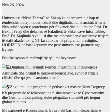
Nën 26, 2024
Universiteti “Nënë Tereza” në Shkup ka ndërmarrë një hap të
rëndësishëm drejt modernizimit dhe digjitalizimit të arsimit të lartë.
Nën udhëheqjen e prorektorit për Shkencë dhe hulumtime Prof. Dr.
Bekim Fetaji dhe dekanes së Fakultetit të Shkencave Informatike,
Prof. Dr. Majlinda Axhiu, si dhe me mbështetjen e anëtarëve të tjerë
të stafit akademik, UNT ka aplikuar në programin prestigjioz
HORIZON në bashkëpunim me pesë universitete partnere nga
Evropa.
Projekti synon të realizojë dy qëllime kryesore:
Digjitalizimi i arsimit: Përmes integrimit të Inteligjencës
Artificiale dhe ofrimit të mikro-kredencialeve, synohet rritja e
cilësisë dhe qasjes në arsimin e lartë.
Zhvillimi i një programi të përbashkët master (Joint Degree):
Ky program do të fokusohet në fushat inovative të Cybersecurity
dhe Quantum Computing, duke përgatitur studentët për tregun
global të punës.
Me partnerët e Konsorciumit, ky projekt bashkon ekspertizën e