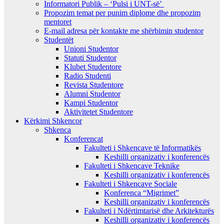
Informatori Publik – ‘Pulsi i UNT-së’
Propozim temat per punim diplome dhe propozim
mentoret
E-mail adresa për kontakte me shërbimin studentor
Studentët
Unioni Studentor
Statuti Studentor
Klubet Studentore
Radio Studenti
Revista Studentore
Alumni Studentor
Kampi Studentor
Aktivitetet Studentore
Kërkimi Shkencor
Shkenca
Konferencat
Fakulteti i Shkencave të Informatikës
Keshilli organizativ i konferencës
Fakulteti i Shkencave Teknike
Keshilli organizativ i konferencës
Fakulteti i Shkencave Sociale
Konferenca “Migrimet”
Keshilli organizativ i konferencës
Fakulteti i Ndërtimtarisë dhe Arkitekturës
Keshilli organizativ i konferencës