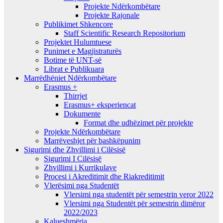
Projekte Ndërkombëtare
Projekte Rajonale
Publikimet Shkencore
Staff Scientific Research Repositorium
Projektet Hulumtuese
Punimet e Magjistraturës
Botime të UNT-së
Librat e Publikuara
Marrëdhëniet Ndërkombëtare
Erasmus +
Thirrjet
Erasmus+ eksperiencat
Dokumente
Format dhe udhëzimet për projekte
Projekte Ndërkombëtare
Marrëveshjet për bashkëpunim
Sigurimi dhe Zhvillimi i Cilësisë
Sigurimi I Cilësisë
Zhvillimi i Kurrikulave
Procesi i Akreditimit dhe Riakreditimit
Vlerësimi nga Studentët
Vlersimi nga studentët për semestrin veror 2022
Vlersimi nga Studentët për semestrin dimëror
2022/2023
Kalueshmëria