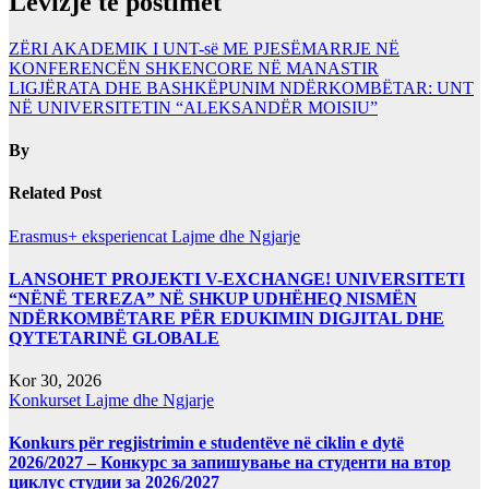
Lëvizje te postimet
ZËRI AKADEMIK I UNT-së ME PJESËMARRJE NË
KONFERENCËN SHKENCORE NË MANASTIR
LIGJËRATA DHE BASHKËPUNIM NDËRKOMBËTAR: UNT
NË UNIVERSITETIN “ALEKSANDËR MOISIU”
By
Related Post
Erasmus+ eksperiencat
Lajme dhe Ngjarje
LANSOHET PROJEKTI V-EXCHANGE! UNIVERSITETI
“NËNË TEREZA” NË SHKUP UDHËHEQ NISMËN
NDËRKOMBËTARE PËR EDUKIMIN DIGJITAL DHE
QYTETARINË GLOBALE
Kor 30, 2026
Konkurset
Lajme dhe Ngjarje
Konkurs për regjistrimin e studentëve në ciklin e dytë
2026/2027 – Конкурс за запишување на студенти на втор
циклус студии за 2026/2027