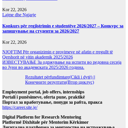
Kor 22, 2026
Lajme dhe Ngjarje
Konkurs për regjistrimin e studentëve 2026/2027 – Конкурс за
запишување на студенти за 2026/2027
Kor 22, 2026
NJOFTIM Për organizimin e provimeve në afatin e rregullt të
Qershorit në vitin akademik 2025/2026
ИЗВЕСТУВАЊЕ За одржување на испити во редовна сесија
во Јуни во академската 2025/2026 година.
Rezultatet përfundimtare(Cikli i dytë) ||
Конечните резултати(Втор циклус)
Employment portal, job offers, internships
Portali i punësimeve, oferta pune, praktikë
Портал за вработување, понуди за рабта, пракса
https://career.site.je/
Digital Platform for Research Mentoring
Platformë Dixhitale për Mentorim Kërkimor
Дигитална платформа за менторство на истражувања