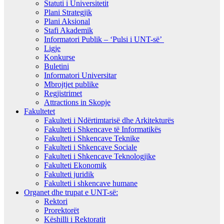
Statuti i Universitetit
Plani Strategjik
Plani Aksional
Stafi Akademik
Informatori Publik – ‘Pulsi i UNT-së’
Ligje
Konkurse
Buletini
Informatori Universitar
Mbrojtjet publike
Regjistrimet
Attractions in Skopje
Fakultetet
Fakulteti i Ndërtimtarisë dhe Arkitekturës
Fakulteti i Shkencave të Informatikës
Fakulteti i Shkencave Teknike
Fakulteti i Shkencave Sociale
Fakulteti i Shkencave Teknologjike
Fakulteti Ekonomik
Fakulteti juridik
Fakulteti i shkencave humane
Organet dhe trupat e UNT-së:
Rektori
Prorektorët
Këshilli i Rektoratit