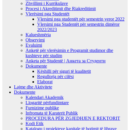
Zhvillimi i Kurrikulave
Procesi i Akreditimit dhe Riakreditimit
Vlerësimi nga Studentët
Vlersimi nga studentët për semestrin veror 2022
Vlersimi nga Studentët për semestrin dimëror
2022/2023
Kalueshmëria
Observimi
Evaluimi
Anketë për vlerësimin e Programit studimor dhe
kushteve për studim
Anketa për Studentë | Анкета за Студенти
Dokumente
Këshilli për siguri të kualitetit
Regullorja për cilësi
Elaborat
Lajme dhe Aktivitete
Dokumente
Kalendari Akademik
Llogaritë përfundimtare
Furnizime publike
Infromata të Karaterit Publik
PROCEDURA PËR ZGJEDHJEN E REKTORIT
Kodi Etik
Katalogu i projekteve kapitale të botimit të librave