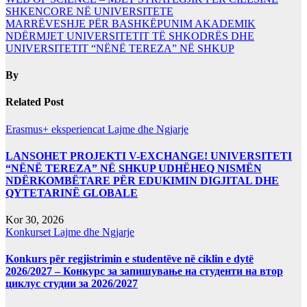
SHKENCORE NË UNIVERSITETE
MARRËVESHJE PËR BASHKËPUNIM AKADEMIK
NDËRMJET UNIVERSITETIT TË SHKODRËS DHE
UNIVERSITETIT “NËNË TEREZA” NË SHKUP
By
Related Post
Erasmus+ eksperiencat
Lajme dhe Ngjarje
LANSOHET PROJEKTI V-EXCHANGE! UNIVERSITETI
“NËNË TEREZA” NË SHKUP UDHËHEQ NISMËN
NDËRKOMBËTARE PËR EDUKIMIN DIGJITAL DHE
QYTETARINË GLOBALE
Kor 30, 2026
Konkurset
Lajme dhe Ngjarje
Konkurs për regjistrimin e studentëve në ciklin e dytë
2026/2027 – Конкурс за запишување на студенти на втор
циклус студии за 2026/2027