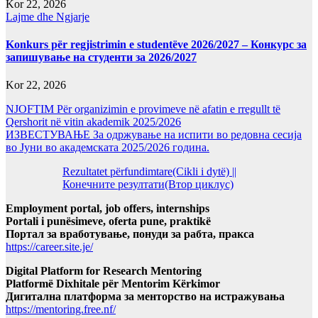
Kor 22, 2026
Lajme dhe Ngjarje
Konkurs për regjistrimin e studentëve 2026/2027 – Конкурс за
запишување на студенти за 2026/2027
Kor 22, 2026
NJOFTIM Për organizimin e provimeve në afatin e rregullt të
Qershorit në vitin akademik 2025/2026
ИЗВЕСТУВАЊЕ За одржување на испити во редовна сесија
во Јуни во академската 2025/2026 година.
Rezultatet përfundimtare(Cikli i dytë) ||
Конечните резултати(Втор циклус)
Employment portal, job offers, internships
Portali i punësimeve, oferta pune, praktikë
Портал за вработување, понуди за рабта, пракса
https://career.site.je/
Digital Platform for Research Mentoring
Platformë Dixhitale për Mentorim Kërkimor
Дигитална платформа за менторство на истражувања
https://mentoring.free.nf/