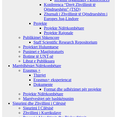
Konferenca “Drejt Zhvillimit të
Qëndrueshëm” (TSD)
Zhurnali i Zhvillimit të Qëndrueshëm i
Europes Jug-Lindore
Projekte
Projekte Ndërkombëtare
Projekte Rajonale
Publikimet Shkencore
Staff Scientific Research Repositorium
Projektet Hulumtuese
Punimet e Magjistraturës
Botime të UNT-së
Librat e Publikuara
Marrëdhëniet Ndërkombëtare
Erasmus +
Thirrjet
Erasmus+ eksperiencat
Dokumente
Format dhe udhëzimet për projekte
Projekte Ndërkombëtare
Marrëveshjet për bashkëpunim
Sigurimi dhe Zhvillimi i Cilësisë
Sigurimi I Cilësisë
Zhvillimi i Kurrikulave