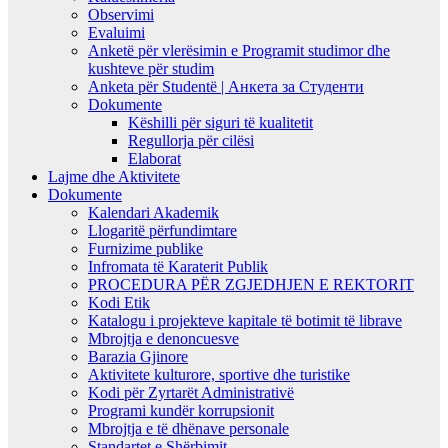
Observimi
Evaluimi
Anketë për vlerësimin e Programit studimor dhe
kushteve për studim
Anketa për Studentë | Анкета за Студенти
Dokumente
Këshilli për siguri të kualitetit
Regullorja për cilësi
Elaborat
Lajme dhe Aktivitete
Dokumente
Kalendari Akademik
Llogaritë përfundimtare
Furnizime publike
Infromata të Karaterit Publik
PROCEDURA PËR ZGJEDHJEN E REKTORIT
Kodi Etik
Katalogu i projekteve kapitale të botimit të librave
Mbrojtja e denoncuesve
Barazia Gjinore
Aktivitete kulturore, sportive dhe turistike
Kodi për Zyrtarët Administrativë
Programi kundër korrupsionit
Mbrojtja e të dhënave personale
Standartet e Shërbimit