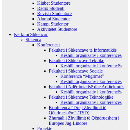
Klubet Studentore
Radio Studenti
Revista Studentore
Alumni Studentor
Kampi Studentor
Aktivitetet Studentore
Kërkimi Shkencor
Shkenca
Konferencat
Fakulteti i Shkencave të Informatikës
Keshilli organizativ i konferencës
Fakulteti i Shkencave Teknike
Keshilli organizativ i konferencës
Fakulteti i Shkencave Sociale
Konferenca “Migrimet”
Keshilli organizativ i konferencës
Fakulteti i Ndërtimtarisë dhe Arkitekturës
Keshilli organizativ i konferencës
Fakulteti i Shkencave Teknologjike
Keshilli organizativ i konferencës
Konferenca “Drejt Zhvillimit të
Qëndrueshëm” (TSD)
Zhurnali i Zhvillimit të Qëndrueshëm i
Europes Jug-Lindore
Projekte