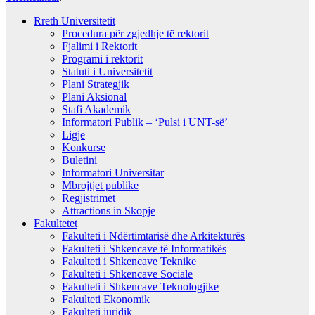
Rreth Universitetit
Procedura për zgjedhje të rektorit
Fjalimi i Rektorit
Programi i rektorit
Statuti i Universitetit
Plani Strategjik
Plani Aksional
Stafi Akademik
Informatori Publik – ‘Pulsi i UNT-së’
Ligje
Konkurse
Buletini
Informatori Universitar
Mbrojtjet publike
Regjistrimet
Attractions in Skopje
Fakultetet
Fakulteti i Ndërtimtarisë dhe Arkitekturës
Fakulteti i Shkencave të Informatikës
Fakulteti i Shkencave Teknike
Fakulteti i Shkencave Sociale
Fakulteti i Shkencave Teknologjike
Fakulteti Ekonomik
Fakulteti juridik