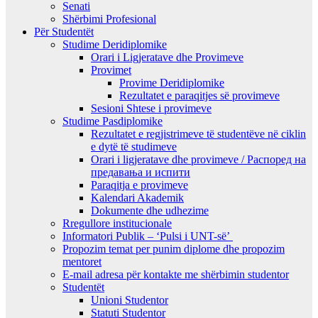
Senati
Shërbimi Profesional
Për Studentët
Studime Deridiplomike
Orari i Ligjeratave dhe Provimeve
Provimet
Provime Deridiplomike
Rezultatet e paraqitjes së provimeve
Sesioni Shtese i provimeve
Studime Pasdiplomike
Rezultatet e regjistrimeve të studentëve në ciklin
e dytë të studimeve
Orari i ligjeratave dhe provimeve / Распоред на
предавањa и испити
Paraqitja e provimeve
Kalendari Akademik
Dokumente dhe udhezime
Rregullore institucionale
Informatori Publik – ‘Pulsi i UNT-së’
Propozim temat per punim diplome dhe propozim
mentoret
E-mail adresa për kontakte me shërbimin studentor
Studentët
Unioni Studentor
Statuti Studentor