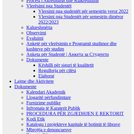
Procesi i Akreditimit dhe Riakreditimit
Vlerësimi nga Studentët
Vlersimi nga studentët për semestrin veror 2022
Vlersimi nga Studentët për semestrin dimëror
2022/2023
Kalueshmëria
Observimi
Evaluimi
Anketë për vlerësimin e Programit studimor dhe
kushteve për studim
Anketa për Studentë | Анкета за Студенти
Dokumente
Këshilli për siguri të kualitetit
Regullorja për cilësi
Elaborat
Lajme dhe Aktivitete
Dokumente
Kalendari Akademik
Llogaritë përfundimtare
Furnizime publike
Infromata të Karaterit Publik
PROCEDURA PËR ZGJEDHJEN E REKTORIT
Kodi Etik
Katalogu i projekteve kapitale të botimit të librave
Mbrojtja e denoncuesve