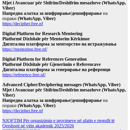
Mjet i Avancuar për Shifrim/Deshifrim mesazheve (WhatsApp,
Viber)
Напредна алатка за шифрирање/дешифрирање
на
пораки
(WhatsApp, Viber)
https://decipher.free.nf
Digital Platform for Research Mentoring
Platformë Dixhitale për Mentorim Kërkimor
Дигитална платформа за менторство на истражувања
https://mentoring.free.nf/
Digital Platform for References Generation
Platformë Dixhitale për Gjenerimin e Referencave
Дигитална платформа за генерирање на референци
https://reference.free.nf/
Advanced Cipher/Deciphering messages (WhatsApp, Viber)
Mjet i Avancuar për Shifrim/Deshifrim mesazheve (WhatsApp,
Viber)
Напредна алатка за шифрирање/дешифрирање
на
пораки
(WhatsApp, Viber)
https://decipher.free.nf
NJOFTIM Për organizimin e provimeve në afatin e rregullt të
Qershorit në vitin akademik 2025/2026