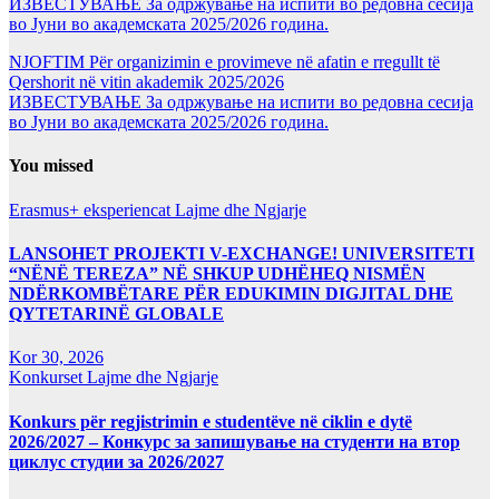
ИЗВЕСТУВАЊЕ За одржување на испити во редовна сесија
во Јуни во академската 2025/2026 година.
NJOFTIM Për organizimin e provimeve në afatin e rregullt të
Qershorit në vitin akademik 2025/2026
ИЗВЕСТУВАЊЕ За одржување на испити во редовна сесија
во Јуни во академската 2025/2026 година.
You missed
Erasmus+ eksperiencat
Lajme dhe Ngjarje
LANSOHET PROJEKTI V-EXCHANGE! UNIVERSITETI
“NËNË TEREZA” NË SHKUP UDHËHEQ NISMËN
NDËRKOMBËTARE PËR EDUKIMIN DIGJITAL DHE
QYTETARINË GLOBALE
Kor 30, 2026
Konkurset
Lajme dhe Ngjarje
Konkurs për regjistrimin e studentëve në ciklin e dytë
2026/2027 – Конкурс за запишување на студенти на втор
циклус студии за 2026/2027