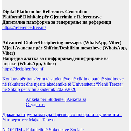
Digital Platform for References Generation
Platformë Dixhitale për Gjenerimin e Referencave
Дигитална платформа за генерирање на референци
https://reference.free.nf/
Advanced Cipher/Deciphering messages (WhatsApp, Viber)
Mjet i Avancuar për Shifrim/Deshifrim mesazheve (WhatsApp,
Viber)
Напредна алатка за шифрирање/дешифрирање
на
пораки
(WhatsApp, Viber)
https://decipher.free.nf
Konkurs për transferim të studentëve në ciklin e parë të studimeve
në fakultetet dhe njësitë akademike të Universitetit “Nënë Tereza“
në Shkup për vitin akademik 2025/2026
Anketa për Studentë | Анкета за
Студенти
Државна стручна матура Преглед со профили и училишта -
Универзитет Мајка Тереза
NJOFTIM - Fakultetit të Shkencave Sociale