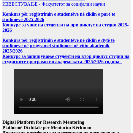
ИЗВЕСТУВАЊЕ - Факултетот за социјални науки
Konkurs për regjistrimin e studentëve në ciklin e parë te
studimeve 2025-2026
Конкурс за упис на студенти на прв циклус на студии 2025-
2026
Konkurs për regjistrimin e studentëve në ciklin e dytë të
studimeve në programet studimore në vitin akademik
2025/2026
Конкурс за запишување студенти на втор циклус студии на
студиските програми во академската 2025/2026 година
Digital Platform for Research Mentoring
Platformë Dixhitale për Mentorim Kërkimor
Дигитална платформа за менторство на истражувања