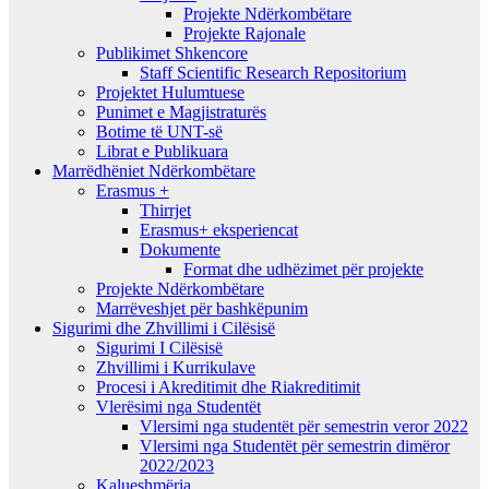
Projekte Ndërkombëtare
Projekte Rajonale
Publikimet Shkencore
Staff Scientific Research Repositorium
Projektet Hulumtuese
Punimet e Magjistraturës
Botime të UNT-së
Librat e Publikuara
Marrëdhëniet Ndërkombëtare
Erasmus +
Thirrjet
Erasmus+ eksperiencat
Dokumente
Format dhe udhëzimet për projekte
Projekte Ndërkombëtare
Marrëveshjet për bashkëpunim
Sigurimi dhe Zhvillimi i Cilësisë
Sigurimi I Cilësisë
Zhvillimi i Kurrikulave
Procesi i Akreditimit dhe Riakreditimit
Vlerësimi nga Studentët
Vlersimi nga studentët për semestrin veror 2022
Vlersimi nga Studentët për semestrin dimëror
2022/2023
Kalueshmëria