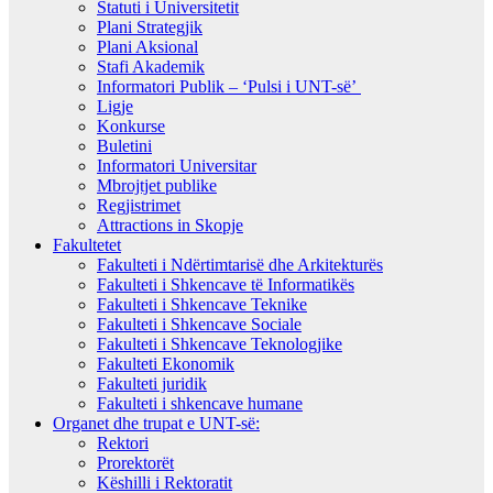
Statuti i Universitetit
Plani Strategjik
Plani Aksional
Stafi Akademik
Informatori Publik – ‘Pulsi i UNT-së’
Ligje
Konkurse
Buletini
Informatori Universitar
Mbrojtjet publike
Regjistrimet
Attractions in Skopje
Fakultetet
Fakulteti i Ndërtimtarisë dhe Arkitekturës
Fakulteti i Shkencave të Informatikës
Fakulteti i Shkencave Teknike
Fakulteti i Shkencave Sociale
Fakulteti i Shkencave Teknologjike
Fakulteti Ekonomik
Fakulteti juridik
Fakulteti i shkencave humane
Organet dhe trupat e UNT-së:
Rektori
Prorektorët
Këshilli i Rektoratit