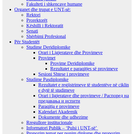
Fakulteti i shkencave humane
Organet dhe trupat e UNT-së:
Rektori
Prorektorët
Këshilli i Rektoratit
Senati
Shërbimi Profesional
Për Studentët
Studime Deridiplomike
Orari i Ligjeratave dhe Provimeve
Provimet
Provime Deridiplomike
Rezultatet e paraqitjes së provimeve
Sesioni Shtese i provimeve
Studime Pasdiplomike
Rezultatet e regjistrimeve të studentëve në ciklin
e dytë të studimeve
Orari i ligjeratave dhe provimeve / Распоред на
предавањa и испити
Paraqitja e provimeve
Kalendari Akademik
Dokumente dhe udhezime
Rregullore institucionale
Informatori Publik – ‘Pulsi i UNT-së’
Propozim temat per punim diplome dhe propozim