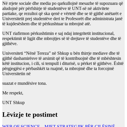
Në rrjete sociale dhe media po qarkullojnë mesazhe të supozuara që
aludojnë për përfshirje të studentëve të UNT-së në aktivitete
partiake, qe rezultoi që ska qenë e vërtetë dhe se të gjithë anëtarët e
Universitetit prej studentëve deri te Profesorët dhe administrata janë
të kujdesëshem dhe të përkushtuar ta mbrojnë atë.
UNT riafirmon përkushtimin e saj ndaj integritetit institucional,
respektimit të ligjit dhe mbrojtjes së të drejtave të studentëve dhe të
gjithëve.
Universiteti “Nënë Tereza” në Shkup u bën thirrje mediave dhe të
gjithë dashamirësve të arsimit që të kontribuojnë dhe të mbështesin
këtë institucion, i cili, si tempull i diturisë, u përket të gjithëve. Është
përgjegjësi e përbashkët ta ruajmë, ta mbrojmë dhe ta forcojmë
Universitetin në
suazat e mundësive tona.
Me respekt,
UNT Shkup
Lëvizje te postimet
WEB OF SCIENCE – MJET STRATEGJIK PËR CILËSINË