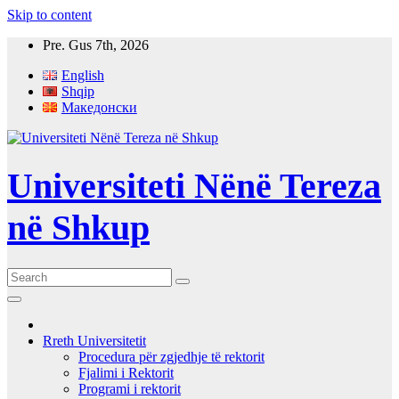
Skip to content
Pre. Gus 7th, 2026
English
Shqip
Македонски
Universiteti Nënë Tereza
në Shkup
Rreth Universitetit
Procedura për zgjedhje të rektorit
Fjalimi i Rektorit
Programi i rektorit