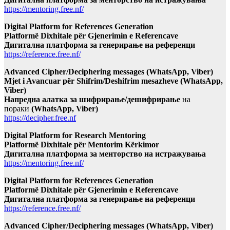
https://mentoring.free.nf/
Digital Platform for References Generation
Platformë Dixhitale për Gjenerimin e Referencave
Дигитална платформа за генерирање на референци
https://reference.free.nf/
Advanced Cipher/Deciphering messages (WhatsApp, Viber)
Mjet i Avancuar për Shifrim/Deshifrim mesazheve (WhatsApp,
Viber)
Напредна алатка за шифрирање/дешифрирање
на
пораки
(WhatsApp, Viber)
https://decipher.free.nf
Digital Platform for Research Mentoring
Platformë Dixhitale për Mentorim Kërkimor
Дигитална платформа за менторство на истражувања
https://mentoring.free.nf/
Digital Platform for References Generation
Platformë Dixhitale për Gjenerimin e Referencave
Дигитална платформа за генерирање на референци
https://reference.free.nf/
Advanced Cipher/Deciphering messages (WhatsApp, Viber)