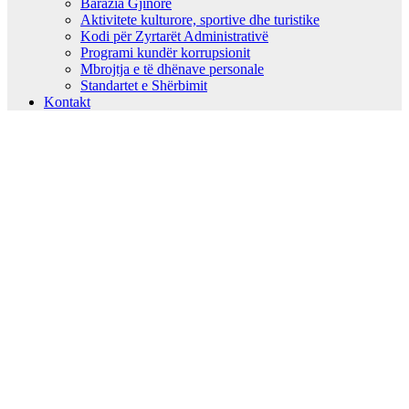
Barazia Gjinore
Aktivitete kulturore, sportive dhe turistike
Kodi për Zyrtarët Administrativë
Programi kundër korrupsionit
Mbrojtja e të dhënave personale
Standartet e Shërbimit
Kontakt