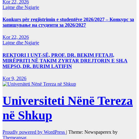
Kor 22, 2026
Lajme dhe Ngjarje
Konkurs për regjistrimin e studentëve 2026/2027 – Конкурс за
запишување на студенти за 2026/2027
Kor 22, 2026
Lajme dhe Ngjarje
REKTORI I UNT-SË, PROF. DR. BEKIM FETAJI,
MIRËPRITI NË TAKIM ZYRTAR DREJTORIN E SH.A
MEPSO, DR. BURIM LATIFIN
Kor 9, 2026
Universiteti Nënë Tereza
në Shkup
Proudly powered by WordPress
|
Theme: Newspaperex by
Themeansar
.