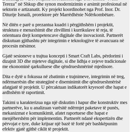
Tereza” në Shkup dhe synon modernizimin e arsimit profesional në
sektorin e artizanatit. Ky projekt koordinohet nga Prof. Inor. Dr.
Diturije Ismaili, prorektore për Marrëdhënie Ndërkombëtare.
Në ditën e parë u prezantua kuadri i përgjithshëm i projektit,
struktura e menaxhimit dhe zhvillimi i kurrikulave të reja, të
orientuara drejt kompetencave digjitale dhe inovacionit. Partnerët
diskutuan gjithashtu për integrimin e teknologjive të avancuara në
procesin mësimor.
Gjatë sesioneve u trajtua koncepti i Smart Craft Labs, përdorimi i
dizajnit 3D dhe mjeteve digjitale, si dhe lidhja e zejeve tradicionale
me ekonominë qarkulluese dhe qëndrueshmërinë mjedisore.
Dita e dytë u fokusua në zbatimin e trajnimeve, integrimin në treg,
ndërmarrësin dhe strategjinë e diseminimit dhe qëndrueshmërisë
afatgjatë të projektit. U përcaktuan indikatorët kryesorë dhe hapat e
ardhshëm të raportimit.
Takimi u karakterizua nga një diskutim i hapur dhe konstruktiv mes
partnerëve, ku u analizuan varësitë ndërmjet paketave të punës,
mekanizmat e komunikimit, afatet raportuese dhe hapat e
menjëhershëm për implementim. Partnerët ndanë ekspertizën dhe
përvojat e tyre, duke krijuar një bazë të fortë për bashkëpunim
efektiv gjatë gjithë ciklit të projektit.