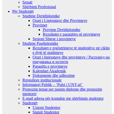
Senati
Shërbimi Profesional
Për Studentët
Studime Deridiplomike
Orari i Ligjeratave dhe Provimeve
Provimet
Provime Deridiplomike
Rezultatet e paraqitjes së provimeve
Sesioni Shtese i provimeve
Studime Pasdiplomike
Rezultatet e regjistrimeve të studentëve në ciklin
e dytë të studimeve
Orari i ligjeratave dhe provimeve / Распоред на
предавањa и испити
Paraqitja e provimeve
Kalendari Akademik
Dokumente dhe udhezime
Rregullore institucionale
Informatori Publik – ‘Pulsi i UNT-së’
Propozim temat per punim diplome dhe propozim
mentoret
E-mail adresa për kontakte me shërbimin studentor
Studentët
Unioni Studentor
Statuti Studentor