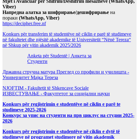
Mjet i Avancuar për Shifrim/Deshifrim mesazheve (WhatsApp,
Viber)
Напредна алатка за шифрирање/дешифрирање
на
пораки
(WhatsApp, Viber)
https://decipher.free.nf
Konkurs për transferim të studentëve në ciklin e parë të studimeve
në fakultetet dhe njësitë akademike të Universitetit “Nënë Tereza“
në Shkup për vitin akademik 2025/2026
Anketa për Studentë | Анкета за
Студенти
Државна стручна матура Преглед со профили и училишта -
Универзитет Мајка Тереза
NJOFTIM - Fakultetit të Shkencave Sociale
ИЗВЕСТУВАЊЕ - Факултетот за социјални науки
Konkurs për regjistrimin e studentëve në ciklin e parë te
studimeve 2025-2026
Конкурс за упис на студенти на прв циклус на студии 2025-
2026
Konkurs për regjistrimin e studentëve në ciklin e dytë të
studimeve në programet studimore në vitin akademik