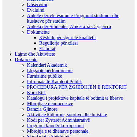
Observimi
Evaluimi
Anketë për vlerësimin e Programit studimor dhe
kushteve për studim
Anketa për Studentë | Анкета за Студенти
Dokumente
Këshilli për siguri të kualitetit
Regullorja për cilësi
Elaborat
Lajme dhe Aktivitete
Dokumente
Kalendari Akademik
Llogaritë përfundimtare
Furnizime publike
Infromata të Karaterit Publik
PROCEDURA PËR ZGJEDHJEN E REKTORIT
Kodi Etik
Katalogu i projekteve kapitale të botimit të librave
Mbrojtja e denoncuesve
Barazia Gjinore
Aktivitete kulturore, sportive dhe turistike
Kodi për Zyrtarët Administrativë
Programi kundër korrupsionit
Mbrojtja e të dhënave personale
Standartet e Shërbimit