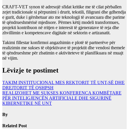
CRAFT-VET synon të adresojë sfidat kritike me të cilat përballen
zejet tradicionale si përpunimi i drurit, tekstili, filigrani dhe gdhendja
e gurit, duke i gërshetuar ato me teknologji të avancuara dhe parime
të qëndrueshmërisë mjedisore. Përmes këtij modeli transformues,
projekti kontribuon në rritjen e interesit të gjeneratave të reja dhe
zhvillimin e kompetencave digjitale në sektorin e artizanatit.
Takimi fillestar konfirmoi angazhimin e plotë të partnerëve për
realizimin me sukses të objektivave të projektit dhe vendosi themele
të qëndrueshme për zbatimin e aktiviteteve të planifikuara në muajt
në vijim.
Lëvizje te postimet
TAKIM INSTITUCIONAL MES REKTORIT TË UNT-SË DHE
DREJTORIT TË QSHPSH
REALIZOHET ME SUKSES KONFERENCA KOMBËTARE
PËR INTELIGJENCËN ARTIFICIALE DHE SIGURINË
KIBERNETIKE NË UNT
By
Related Post