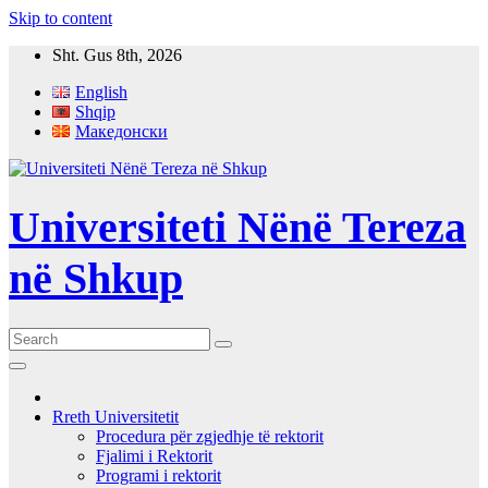
Skip to content
Sht. Gus 8th, 2026
English
Shqip
Македонски
Universiteti Nënë Tereza
në Shkup
Rreth Universitetit
Procedura për zgjedhje të rektorit
Fjalimi i Rektorit
Programi i rektorit