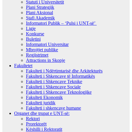
Statuti i Universitetit
Plani Strategjik
Plani Aksional
Stafi Akademik
Informatori Publik – ‘Pulsi i UNT-së’
Ligje
Konkurse
Buletini
Informatori Universitar
Mbrojtjet publike
Regjistrimet
Attractions in Skopje
Fakultetet
Fakulteti i Ndërtimtarisë dhe Arkitekturës
Fakulteti i Shkencave të Informatikës
Fakulteti i Shkencave Teknike
Fakulteti i Shkencave Sociale
Fakulteti i Shkencave Teknologjike
Fakulteti Ekonomik
Fakulteti juridik
Fakulteti i shkencave humane
Organet dhe trupat e UNT-së:
Rektori
Prorektorët
Këshilli i Rektoratit