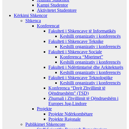
Kampi Studentor
Aktivitetet Studentore
Kërkimi Shkencor
Shkenca
Konferencat
Fakulteti i Shkencave të Informatikës
Keshilli organizativ i konferencës
Fakulteti i Shkencave Teknike
Keshilli organizativ i konferencës
Fakulteti i Shkencave Sociale
Konferenca “Migrimet”
Keshilli organizativ i konferencës
Fakulteti i Ndërtimtarisë dhe Arkitekturës
Keshilli organizativ i konferencës
Fakulteti i Shkencave Teknologjike
Keshilli organizativ i konferencës
Konferenca “Drejt Zhvillimit të
Qëndrueshëm” (TSD)
Zhurnali i Zhvillimit të Qëndrueshëm i
Europes Jug-Lindore
Projekte
Projekte Ndërkombëtare
Projekte Rajonale
Publikimet Shkencore