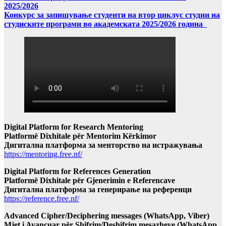
2025/2026
Конкурс за запишување студенти на втор циклус студии на
студиските програми во академската 2025/2026 година
Digital Platform for Research Mentoring
Platformë Dixhitale për Mentorim Kërkimor
Дигитална платформа за менторство на истражувања
https://mentoring.free.nf/
Digital Platform for References Generation
Platformë Dixhitale për Gjenerimin e Referencave
Дигитална платформа за генерирање на референци
https://reference.free.nf/
Advanced Cipher/Deciphering messages (WhatsApp, Viber)
Mjet i Avancuar për Shifrim/Deshifrim mesazheve (WhatsApp,