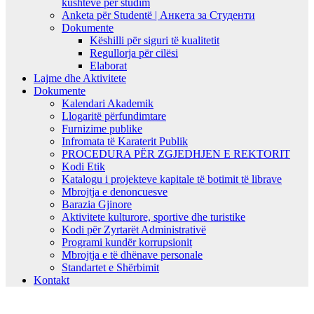
kushteve për studim
Anketa për Studentë | Анкета за Студенти
Dokumente
Këshilli për siguri të kualitetit
Regullorja për cilësi
Elaborat
Lajme dhe Aktivitete
Dokumente
Kalendari Akademik
Llogaritë përfundimtare
Furnizime publike
Infromata të Karaterit Publik
PROCEDURA PËR ZGJEDHJEN E REKTORIT
Kodi Etik
Katalogu i projekteve kapitale të botimit të librave
Mbrojtja e denoncuesve
Barazia Gjinore
Aktivitete kulturore, sportive dhe turistike
Kodi për Zyrtarët Administrativë
Programi kundër korrupsionit
Mbrojtja e të dhënave personale
Standartet e Shërbimit
Kontakt