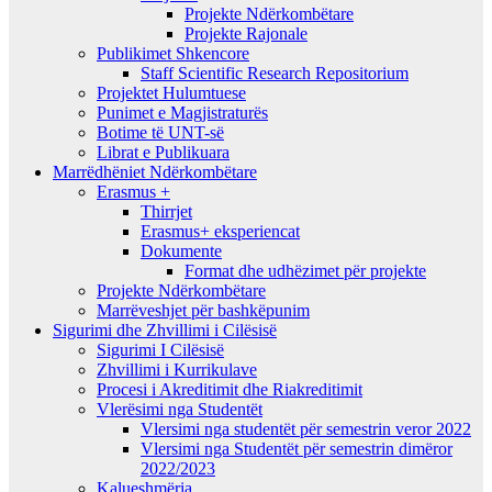
Projekte Ndërkombëtare
Projekte Rajonale
Publikimet Shkencore
Staff Scientific Research Repositorium
Projektet Hulumtuese
Punimet e Magjistraturës
Botime të UNT-së
Librat e Publikuara
Marrëdhëniet Ndërkombëtare
Erasmus +
Thirrjet
Erasmus+ eksperiencat
Dokumente
Format dhe udhëzimet për projekte
Projekte Ndërkombëtare
Marrëveshjet për bashkëpunim
Sigurimi dhe Zhvillimi i Cilësisë
Sigurimi I Cilësisë
Zhvillimi i Kurrikulave
Procesi i Akreditimit dhe Riakreditimit
Vlerësimi nga Studentët
Vlersimi nga studentët për semestrin veror 2022
Vlersimi nga Studentët për semestrin dimëror
2022/2023
Kalueshmëria