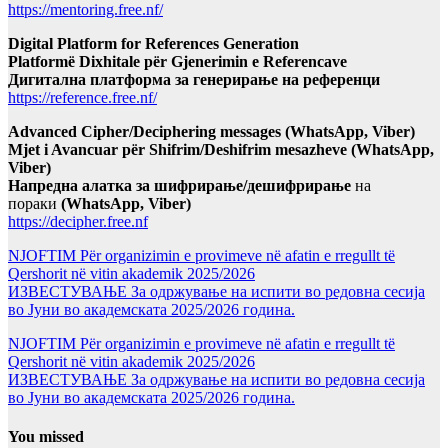
https://mentoring.free.nf/
Digital Platform for References Generation
Platformë Dixhitale për Gjenerimin e Referencave
Дигитална платформа за генерирање на референци
https://reference.free.nf/
Advanced Cipher/Deciphering messages (WhatsApp, Viber)
Mjet i Avancuar për Shifrim/Deshifrim mesazheve (WhatsApp,
Viber)
Напредна алатка за шифрирање/дешифрирање
на
пораки
(WhatsApp, Viber)
https://decipher.free.nf
NJOFTIM Për organizimin e provimeve në afatin e rregullt të
Qershorit në vitin akademik 2025/2026
ИЗВЕСТУВАЊЕ За одржување на испити во редовна сесија
во Јуни во академската 2025/2026 година.
NJOFTIM Për organizimin e provimeve në afatin e rregullt të
Qershorit në vitin akademik 2025/2026
ИЗВЕСТУВАЊЕ За одржување на испити во редовна сесија
во Јуни во академската 2025/2026 година.
You missed