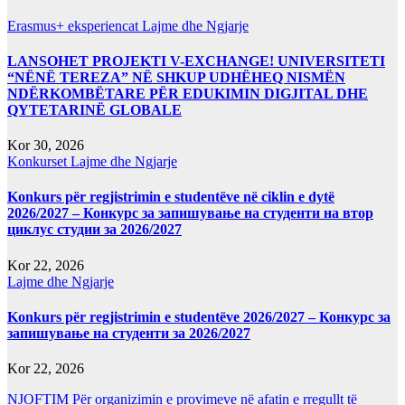
Erasmus+ eksperiencat
Lajme dhe Ngjarje
LANSOHET PROJEKTI V-EXCHANGE! UNIVERSITETI
“NËNË TEREZA” NË SHKUP UDHËHEQ NISMËN
NDËRKOMBËTARE PËR EDUKIMIN DIGJITAL DHE
QYTETARINË GLOBALE
Kor 30, 2026
Konkurset
Lajme dhe Ngjarje
Konkurs për regjistrimin e studentëve në ciklin e dytë
2026/2027 – Конкурс за запишување на студенти на втор
циклус студии за 2026/2027
Kor 22, 2026
Lajme dhe Ngjarje
Konkurs për regjistrimin e studentëve 2026/2027 – Конкурс за
запишување на студенти за 2026/2027
Kor 22, 2026
NJOFTIM Për organizimin e provimeve në afatin e rregullt të