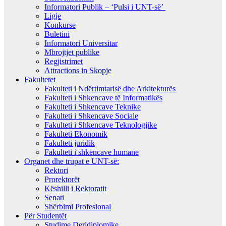
Informatori Publik – ‘Pulsi i UNT-së’
Ligje
Konkurse
Buletini
Informatori Universitar
Mbrojtjet publike
Regjistrimet
Attractions in Skopje
Fakultetet
Fakulteti i Ndërtimtarisë dhe Arkitekturës
Fakulteti i Shkencave të Informatikës
Fakulteti i Shkencave Teknike
Fakulteti i Shkencave Sociale
Fakulteti i Shkencave Teknologjike
Fakulteti Ekonomik
Fakulteti juridik
Fakulteti i shkencave humane
Organet dhe trupat e UNT-së:
Rektori
Prorektorët
Këshilli i Rektoratit
Senati
Shërbimi Profesional
Për Studentët
Studime Deridiplomike