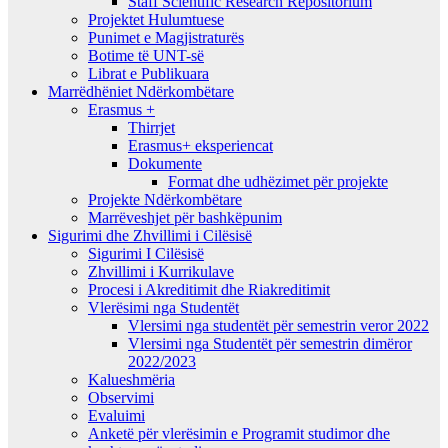
Staff Scientific Research Repositorium
Projektet Hulumtuese
Punimet e Magjistraturës
Botime të UNT-së
Librat e Publikuara
Marrëdhëniet Ndërkombëtare
Erasmus +
Thirrjet
Erasmus+ eksperiencat
Dokumente
Format dhe udhëzimet për projekte
Projekte Ndërkombëtare
Marrëveshjet për bashkëpunim
Sigurimi dhe Zhvillimi i Cilësisë
Sigurimi I Cilësisë
Zhvillimi i Kurrikulave
Procesi i Akreditimit dhe Riakreditimit
Vlerësimi nga Studentët
Vlersimi nga studentët për semestrin veror 2022
Vlersimi nga Studentët për semestrin dimëror
2022/2023
Kalueshmëria
Observimi
Evaluimi
Anketë për vlerësimin e Programit studimor dhe