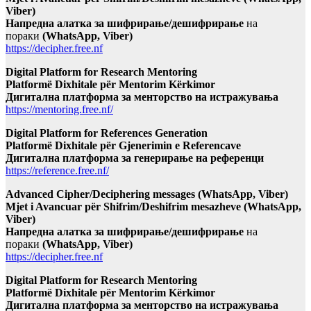
Viber)
Напредна алатка за шифрирање/дешифрирање
на
пораки
(WhatsApp, Viber)
https://decipher.free.nf
Digital Platform for Research Mentoring
Platformë Dixhitale për Mentorim Kërkimor
Дигитална платформа за менторство на истражувања
https://mentoring.free.nf/
Digital Platform for References Generation
Platformë Dixhitale për Gjenerimin e Referencave
Дигитална платформа за генерирање на референци
https://reference.free.nf/
Advanced Cipher/Deciphering messages (WhatsApp, Viber)
Mjet i Avancuar për Shifrim/Deshifrim mesazheve (WhatsApp,
Viber)
Напредна алатка за шифрирање/дешифрирање
на
пораки
(WhatsApp, Viber)
https://decipher.free.nf
Digital Platform for Research Mentoring
Platformë Dixhitale për Mentorim Kërkimor
Дигитална платформа за менторство на истражувања