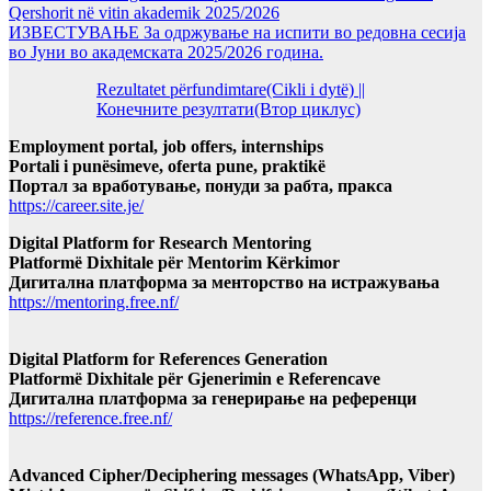
Qershorit në vitin akademik 2025/2026
ИЗВЕСТУВАЊЕ За одржување на испити во редовна сесија
во Јуни во академската 2025/2026 година.
Rezultatet përfundimtare(Cikli i dytë) ||
Конечните резултати(Втор циклус)
Employment portal, job offers, internships
Portali i punësimeve, oferta pune, praktikë
Портал за вработување, понуди за рабта, пракса
https://career.site.je/
Digital Platform for Research Mentoring
Platformë Dixhitale për Mentorim Kërkimor
Дигитална платформа за менторство на истражувања
https://mentoring.free.nf/
Digital Platform for References Generation
Platformë Dixhitale për Gjenerimin e Referencave
Дигитална платформа за генерирање на референци
https://reference.free.nf/
Advanced Cipher/Deciphering messages (WhatsApp, Viber)