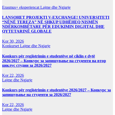
Erasmus+ eksperiencat
Lajme dhe Ngjarje
LANSOHET PROJEKTI V-EXCHANGE! UNIVERSITETI
“NËNË TEREZA” NË SHKUP UDHËHEQ NISMËN
NDËRKOMBËTARE PËR EDUKIMIN DIGJITAL DHE
QYTETARINË GLOBALE
Kor 30, 2026
Konkurset
Lajme dhe Ngjarje
Konkurs për regjistrimin e studentëve në ciklin e dytë
2026/2027 – Конкурс за запишување на студенти на втор
циклус студии за 2026/2027
Kor 22, 2026
Lajme dhe Ngjarje
Konkurs për regjistrimin e studentëve 2026/2027 – Конкурс за
запишување на студенти за 2026/2027
Kor 22, 2026
Lajme dhe Ngjarje