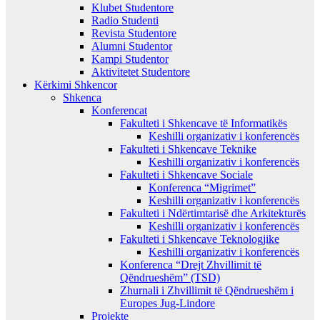
Klubet Studentore
Radio Studenti
Revista Studentore
Alumni Studentor
Kampi Studentor
Aktivitetet Studentore
Kërkimi Shkencor
Shkenca
Konferencat
Fakulteti i Shkencave të Informatikës
Keshilli organizativ i konferencës
Fakulteti i Shkencave Teknike
Keshilli organizativ i konferencës
Fakulteti i Shkencave Sociale
Konferenca “Migrimet”
Keshilli organizativ i konferencës
Fakulteti i Ndërtimtarisë dhe Arkitekturës
Keshilli organizativ i konferencës
Fakulteti i Shkencave Teknologjike
Keshilli organizativ i konferencës
Konferenca “Drejt Zhvillimit të
Qëndrueshëm” (TSD)
Zhurnali i Zhvillimit të Qëndrueshëm i
Europes Jug-Lindore
Projekte