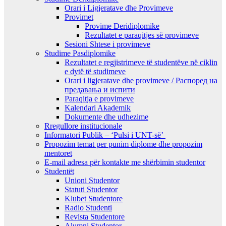
Orari i Ligjeratave dhe Provimeve
Provimet
Provime Deridiplomike
Rezultatet e paraqitjes së provimeve
Sesioni Shtese i provimeve
Studime Pasdiplomike
Rezultatet e regjistrimeve të studentëve në ciklin
e dytë të studimeve
Orari i ligjeratave dhe provimeve / Распоред на
предавањa и испити
Paraqitja e provimeve
Kalendari Akademik
Dokumente dhe udhezime
Rregullore institucionale
Informatori Publik – ‘Pulsi i UNT-së’
Propozim temat per punim diplome dhe propozim
mentoret
E-mail adresa për kontakte me shërbimin studentor
Studentët
Unioni Studentor
Statuti Studentor
Klubet Studentore
Radio Studenti
Revista Studentore
Alumni Studentor