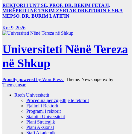
REKTORI I UNT-SË, PROF. DR. BEKIM FETAJI,
MIRËPRITI NË TAKIM ZYRTAR DREJTORIN E SH.A
MEPSO, DR. BURIM LATIFIN
Kor 9, 2026
Universiteti Nënë Tereza
në Shkup
Proudly powered by WordPress
|
Theme: Newspaperex by
Themeansar
.
Rreth Universitetit
Procedura për zgjedhje të rektorit
Fjalimi i Rektorit
Programi i rektorit
Statuti i Universitetit
Plani Strategjik
Plani Aksional
Stafi Akademik