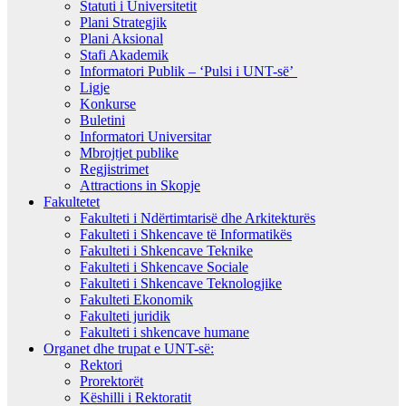
Statuti i Universitetit
Plani Strategjik
Plani Aksional
Stafi Akademik
Informatori Publik – ‘Pulsi i UNT-së’
Ligje
Konkurse
Buletini
Informatori Universitar
Mbrojtjet publike
Regjistrimet
Attractions in Skopje
Fakultetet
Fakulteti i Ndërtimtarisë dhe Arkitekturës
Fakulteti i Shkencave të Informatikës
Fakulteti i Shkencave Teknike
Fakulteti i Shkencave Sociale
Fakulteti i Shkencave Teknologjike
Fakulteti Ekonomik
Fakulteti juridik
Fakulteti i shkencave humane
Organet dhe trupat e UNT-së:
Rektori
Prorektorët
Këshilli i Rektoratit