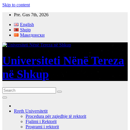
Skip to content
Pre. Gus 7th, 2026
English
Shqip
Македонски
Universiteti Nënë Tereza
në Shkup
Rreth Universitetit
Procedura për zgjedhje të rektorit
Fjalimi i Rektorit
Programi i rektorit