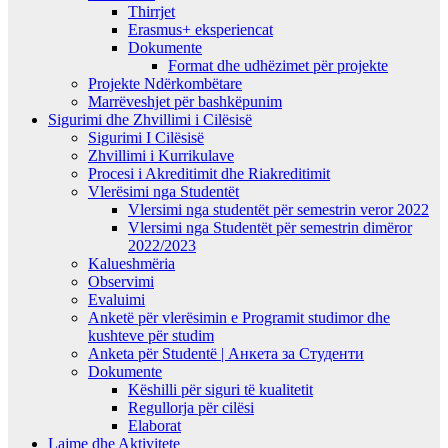
Thirrjet
Erasmus+ eksperiencat
Dokumente
Format dhe udhëzimet për projekte
Projekte Ndërkombëtare
Marrëveshjet për bashkëpunim
Sigurimi dhe Zhvillimi i Cilësisë
Sigurimi I Cilësisë
Zhvillimi i Kurrikulave
Procesi i Akreditimit dhe Riakreditimit
Vlerësimi nga Studentët
Vlersimi nga studentët për semestrin veror 2022
Vlersimi nga Studentët për semestrin dimëror
2022/2023
Kalueshmëria
Observimi
Evaluimi
Anketë për vlerësimin e Programit studimor dhe
kushteve për studim
Anketa për Studentë | Анкета за Студенти
Dokumente
Këshilli për siguri të kualitetit
Regullorja për cilësi
Elaborat
Lajme dhe Aktivitete