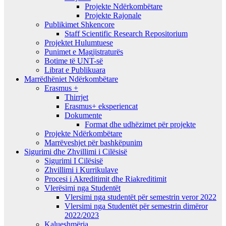
Projekte Ndërkombëtare
Projekte Rajonale
Publikimet Shkencore
Staff Scientific Research Repositorium
Projektet Hulumtuese
Punimet e Magjistraturës
Botime të UNT-së
Librat e Publikuara
Marrëdhëniet Ndërkombëtare
Erasmus +
Thirrjet
Erasmus+ eksperiencat
Dokumente
Format dhe udhëzimet për projekte
Projekte Ndërkombëtare
Marrëveshjet për bashkëpunim
Sigurimi dhe Zhvillimi i Cilësisë
Sigurimi I Cilësisë
Zhvillimi i Kurrikulave
Procesi i Akreditimit dhe Riakreditimit
Vlerësimi nga Studentët
Vlersimi nga studentët për semestrin veror 2022
Vlersimi nga Studentët për semestrin dimëror
2022/2023
Kalueshmëria