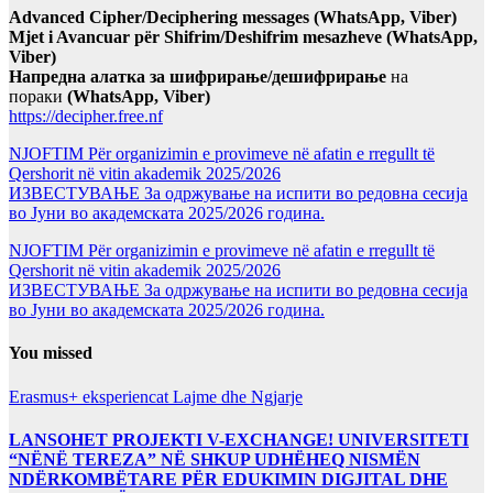
Advanced Cipher/Deciphering messages (WhatsApp, Viber)
Mjet i Avancuar për Shifrim/Deshifrim mesazheve (WhatsApp,
Viber)
Напредна алатка за шифрирање/дешифрирање
на
пораки
(WhatsApp, Viber)
https://decipher.free.nf
NJOFTIM Për organizimin e provimeve në afatin e rregullt të
Qershorit në vitin akademik 2025/2026
ИЗВЕСТУВАЊЕ За одржување на испити во редовна сесија
во Јуни во академската 2025/2026 година.
NJOFTIM Për organizimin e provimeve në afatin e rregullt të
Qershorit në vitin akademik 2025/2026
ИЗВЕСТУВАЊЕ За одржување на испити во редовна сесија
во Јуни во академската 2025/2026 година.
You missed
Erasmus+ eksperiencat
Lajme dhe Ngjarje
LANSOHET PROJEKTI V-EXCHANGE! UNIVERSITETI
“NËNË TEREZA” NË SHKUP UDHËHEQ NISMËN
NDËRKOMBËTARE PËR EDUKIMIN DIGJITAL DHE