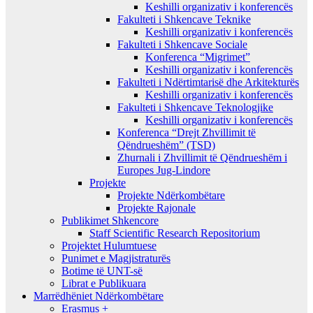
Keshilli organizativ i konferencës
Fakulteti i Shkencave Teknike
Keshilli organizativ i konferencës
Fakulteti i Shkencave Sociale
Konferenca “Migrimet”
Keshilli organizativ i konferencës
Fakulteti i Ndërtimtarisë dhe Arkitekturës
Keshilli organizativ i konferencës
Fakulteti i Shkencave Teknologjike
Keshilli organizativ i konferencës
Konferenca “Drejt Zhvillimit të
Qëndrueshëm” (TSD)
Zhurnali i Zhvillimit të Qëndrueshëm i
Europes Jug-Lindore
Projekte
Projekte Ndërkombëtare
Projekte Rajonale
Publikimet Shkencore
Staff Scientific Research Repositorium
Projektet Hulumtuese
Punimet e Magjistraturës
Botime të UNT-së
Librat e Publikuara
Marrëdhëniet Ndërkombëtare
Erasmus +