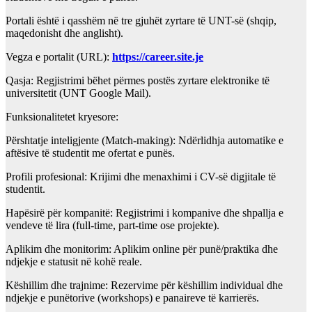
Portali është i qasshëm në tre gjuhët zyrtare të UNT-së (shqip,
maqedonisht dhe anglisht).
Vegza e portalit (URL):
https://career.site.je
Qasja: Regjistrimi bëhet përmes postës zyrtare elektronike të
universitetit (UNT Google Mail).
Funksionalitetet kryesore:
Përshtatje inteligjente (Match-making): Ndërlidhja automatike e
aftësive të studentit me ofertat e punës.
Profili profesional: Krijimi dhe menaxhimi i CV-së digjitale të
studentit.
Hapësirë për kompanitë: Regjistrimi i kompanive dhe shpallja e
vendeve të lira (full-time, part-time ose projekte).
Aplikim dhe monitorim: Aplikim online për punë/praktika dhe
ndjekje e statusit në kohë reale.
Këshillim dhe trajnime: Rezervime për këshillim individual dhe
ndjekje e punëtorive (workshops) e panaireve të karrierës.