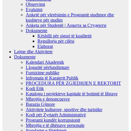
Observimi
Evaluimi
Anketë për vlerësimin e Programit studimor dhe
kushteve për studim
Anketa për Studentë | Анкета за Студенти
Dokumente
Këshilli për siguri të kualitetit
Regullorja për cilësi
Elaborat
Lajme dhe Aktivitete
Dokumente
Kalendari Akademik
Llogaritë përfundimtare
Furnizime publike
Infromata të Karaterit Publik
PROCEDURA PËR ZGJEDHJEN E REKTORIT
Kodi Etik
Katalogu i projekteve kapitale të botimit të librave
Mbrojtja e denoncuesve
Barazia Gjinore
Aktivitete kulturore, sportive dhe turistike
Kodi për Zyrtarët Administrativë
Programi kundër korrupsionit
Mbrojtja e të dhënave personale
Standartet e Shërbimit