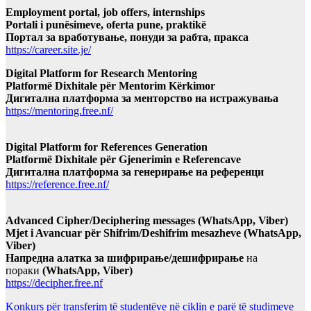
Employment portal, job offers, internships
Portali i punësimeve, oferta pune, praktikë
Портал за вработување, понуди за рабта, пракса
https://career.site.je/
Digital Platform for Research Mentoring
Platformë Dixhitale për Mentorim Kërkimor
Дигитална платформа за менторство на истражувања
https://mentoring.free.nf/
Digital Platform for References Generation
Platformë Dixhitale për Gjenerimin e Referencave
Дигитална платформа за генерирање на референци
https://reference.free.nf/
Advanced Cipher/Deciphering messages (WhatsApp, Viber)
Mjet i Avancuar për Shifrim/Deshifrim mesazheve (WhatsApp,
Viber)
Напредна алатка за шифрирање/дешифрирање
на
пораки
(WhatsApp, Viber)
https://decipher.free.nf
Konkurs për transferim të studentëve në ciklin e parë të studimeve