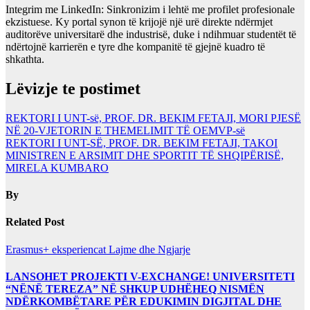
Integrim me LinkedIn: Sinkronizim i lehtë mе profilet profesionale
ekzistuese. Ky portal synon të krijojë një urë direkte ndërmjet
auditorëve universitarë dhe industrisë, duke i ndihmuar studentët të
ndërtojnë karrierën e tyre dhe kompanitë të gjejnë kuadro të
shkathta.
Lëvizje te postimet
REKTORI I UNT-së, PROF. DR. BEKIM FETAJI, MORI PJESË
NË 20-VJETORIN E THEMELIMIT TË OEMVP-së
REKTORI I UNT-SË, PROF. DR. BEKIM FETAJI, TAKOI
MINISTREN E ARSIMIT DHE SPORTIT TË SHQIPËRISË,
MIRELA KUMBARO
By
Related Post
Erasmus+ eksperiencat
Lajme dhe Ngjarje
LANSOHET PROJEKTI V-EXCHANGE! UNIVERSITETI
“NËNË TEREZA” NË SHKUP UDHËHEQ NISMËN
NDËRKOMBËTARE PËR EDUKIMIN DIGJITAL DHE