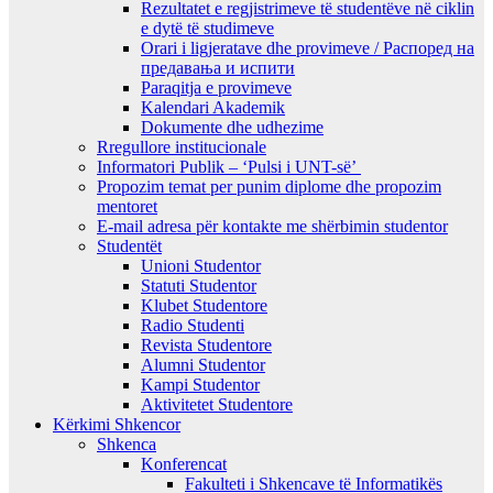
Rezultatet e regjistrimeve të studentëve në ciklin
e dytë të studimeve
Orari i ligjeratave dhe provimeve / Распоред на
предавањa и испити
Paraqitja e provimeve
Kalendari Akademik
Dokumente dhe udhezime
Rregullore institucionale
Informatori Publik – ‘Pulsi i UNT-së’
Propozim temat per punim diplome dhe propozim
mentoret
E-mail adresa për kontakte me shërbimin studentor
Studentët
Unioni Studentor
Statuti Studentor
Klubet Studentore
Radio Studenti
Revista Studentore
Alumni Studentor
Kampi Studentor
Aktivitetet Studentore
Kërkimi Shkencor
Shkenca
Konferencat
Fakulteti i Shkencave të Informatikës