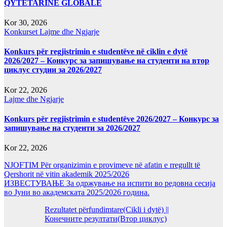
QYTETARINË GLOBALE
Kor 30, 2026
Konkurset
Lajme dhe Ngjarje
Konkurs për regjistrimin e studentëve në ciklin e dytë
2026/2027 – Конкурс за запишување на студенти на втор
циклус студии за 2026/2027
Kor 22, 2026
Lajme dhe Ngjarje
Konkurs për regjistrimin e studentëve 2026/2027 – Конкурс за
запишување на студенти за 2026/2027
Kor 22, 2026
NJOFTIM Për organizimin e provimeve në afatin e rregullt të
Qershorit në vitin akademik 2025/2026
ИЗВЕСТУВАЊЕ За одржување на испити во редовна сесија
во Јуни во академската 2025/2026 година.
Rezultatet përfundimtare(Cikli i dytë) ||
Конечните резултати(Втор циклус)