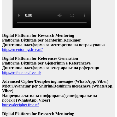
Digital Platform for Research Mentoring
Platformë Dixhitale për Mentorim Kërkimor
Дигитална платформа за менторство на истражувања
https://mentoring.free.nf/
Digital Platform for References Generation
Platformë Dixhitale për Gjenerimin e Referencave
Дигитална платформа за генерирање на референци
https://reference.free.nf/
Advanced Cipher/Deciphering messages (WhatsApp, Viber)
Mjet i Avancuar për Shifrim/Deshifrim mesazheve (WhatsApp,
Viber)
Напредна алатка за шифрирање/дешифрирање
на
пораки
(WhatsApp, Viber)
https://decipher.free.nf
Digital Platform for Research Mentoring