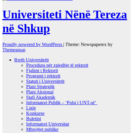
Universiteti Nënë Tereza
në Shkup
Proudly powered by WordPress
|
Theme: Newspaperex by
Themeansar
.
Rreth Universitetit
Procedura për zgjedhje të rektorit
Fjalimi i Rektorit
Programi i rektorit
Statuti i Universitetit
Plani Strategjik
Plani Aksional
Stafi Akademik
Informatori Publik – ‘Pulsi i UNT-së’
Ligje
Konkurse
Buletini
Informatori Universitar
Mbrojtjet publike