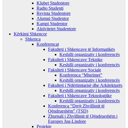
Klubet Studentore
Radio Studenti
Revista Studentore
Alumni Studentor
Kampi Studentor
Aktivitetet Studentore
Kërkimi Shkencor
Shkenca
Konferencat
Fakulteti i Shkencave të Informatikës
Keshilli organizativ i konferencës
Fakulteti i Shkencave Teknike
Keshilli organizativ i konferencës
Fakulteti i Shkencave Sociale
Konferenca “Migrimet”
Keshilli organizativ i konferencës
Fakulteti i Ndërtimtarisë dhe Arkitekturës
Keshilli organizativ i konferencës
Fakulteti i Shkencave Teknologjike
Keshilli organizativ i konferencës
Konferenca “Drejt Zhvillimit të
Qëndrueshëm” (TSD)
Zhurnali i Zhvillimit të Qëndrueshëm i
Europes Jug-Lindore
Projekte