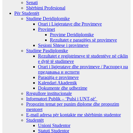
Senati
Shërbimi Profesional
Për Studentët
Studime Deridiplomike
Orari i Ligjeratave dhe Provimeve
Provimet
Provime Deridiplomike
Rezultatet e paraqitjes së provimeve
Sesioni Shtese i provimeve
Studime Pasdiplomike
Rezultatet e regjistrimeve të studentëve në ciklin
e dytë të studimeve
Orari i ligjeratave dhe provimeve / Распоред на
предавањa и испити
Paraqitja e provimeve
Kalendari Akademik
Dokumente dhe udhezime
Rregullore institucionale
Informatori Publik – ‘Pulsi i UNT-së’
Propozim temat per punim diplome dhe propozim
mentoret
E-mail adresa për kontakte me shërbimin studentor
Studentët
Unioni Studentor
Statuti Studentor