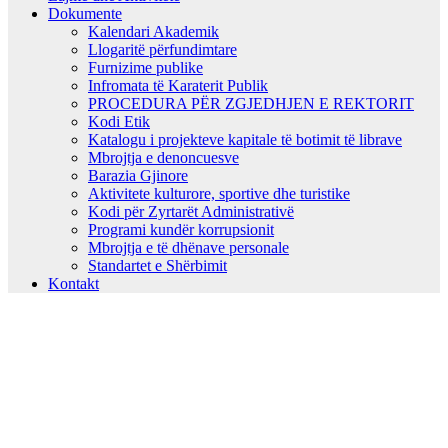
Dokumente
Kalendari Akademik
Llogaritë përfundimtare
Furnizime publike
Infromata të Karaterit Publik
PROCEDURA PËR ZGJEDHJEN E REKTORIT
Kodi Etik
Katalogu i projekteve kapitale të botimit të librave
Mbrojtja e denoncuesve
Barazia Gjinore
Aktivitete kulturore, sportive dhe turistike
Kodi për Zyrtarët Administrativë
Programi kundër korrupsionit
Mbrojtja e të dhënave personale
Standartet e Shërbimit
Kontakt