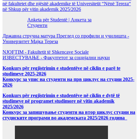
në fakultetet dhe njësitë akademike të Universitetit “Nënë Tereza“
në Shkup për vitin akademik 2025/2026
Anketa për Studentë | Анкета за
Студенти
Државна стручна матура Преглед со профили и училишта -
Универзитет Мајка Тереза
NJOFTIM - Fakultetit të Shkencave Sociale
ИЗВЕСТУВАЊЕ - Факултетот за социјални науки
Konkurs për regjistrimin e studentëve në ciklin e parë te
studimeve 2025-2026
Конкурс за упис на студенти на прв циклус на студии 2025-
2026
Konkurs për regjistrimin e studentëve në ciklin e dytë të
studimeve në programet studimore në vitin akademik
2025/2026
Конкурс за запишување студенти на втор циклус студии на
студиските програми во академската 2025/2026 година