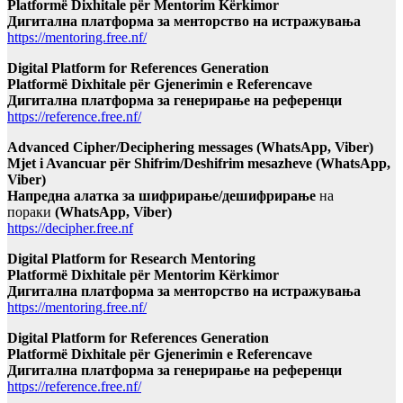
Platformë Dixhitale për Mentorim Kërkimor
Дигитална платформа за менторство на истражувања
https://mentoring.free.nf/
Digital Platform for References Generation
Platformë Dixhitale për Gjenerimin e Referencave
Дигитална платформа за генерирање на референци
https://reference.free.nf/
Advanced Cipher/Deciphering messages (WhatsApp, Viber)
Mjet i Avancuar për Shifrim/Deshifrim mesazheve (WhatsApp,
Viber)
Напредна алатка за шифрирање/дешифрирање
на
пораки
(WhatsApp, Viber)
https://decipher.free.nf
Digital Platform for Research Mentoring
Platformë Dixhitale për Mentorim Kërkimor
Дигитална платформа за менторство на истражувања
https://mentoring.free.nf/
Digital Platform for References Generation
Platformë Dixhitale për Gjenerimin e Referencave
Дигитална платформа за генерирање на референци
https://reference.free.nf/