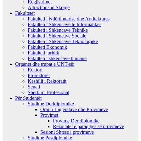
Regjistrimet
Attractions in Skopje
Fakultetet
Fakulteti i Ndërtimtarisë dhe Arkitekturës
Fakulteti i Shkencave të Informatikës
Fakulteti i Shkencave Teknike
Fakulteti i Shkencave Sociale
Fakulteti i Shkencave Teknologjike
Fakulteti Ekonomik
Fakulteti juridik
Fakulteti i shkencave humane
Organet dhe trupat e UNT-së:
Rektori
Prorektorët
Këshilli i Rektoratit
Senati
Shërbimi Profesional
Për Studentët
Studime Deridiplomike
Orari i Ligjeratave dhe Provimeve
Provimet
Provime Deridiplomike
Rezultatet e paraqitjes së provimeve
Sesioni Shtese i provimeve
Studime Pasdiplomike