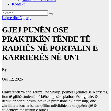
Kontakt
Lajme dhe Ngjarje
GJEJ PUNËN OSE
PRAKTIKËN TËNDE TË
RADHËS NË PORTALIN E
KARRIERËS NË UNT
By
Qer 12, 2026
Universiteti “Nënë Tereza” në Shkup, përmes Qendrës së Karrierës,
fton të gjithë studentët të bëhen pjesë e platformës digjitale, të
dedikuar për punësim, praktika profesionale (internship) dhe
zhvillim të karrierës, me qëllim ndërlidhjen e drejtpërdrejtë të
studentëve me tregun e punës.