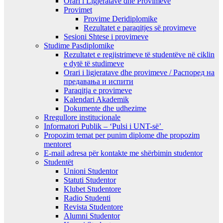
Orari i Ligjeratave dhe Provimeve
Provimet
Provime Deridiplomike
Rezultatet e paraqitjes së provimeve
Sesioni Shtese i provimeve
Studime Pasdiplomike
Rezultatet e regjistrimeve të studentëve në ciklin
e dytë të studimeve
Orari i ligjeratave dhe provimeve / Распоред на
предавањa и испити
Paraqitja e provimeve
Kalendari Akademik
Dokumente dhe udhezime
Rregullore institucionale
Informatori Publik – ‘Pulsi i UNT-së’
Propozim temat per punim diplome dhe propozim
mentoret
E-mail adresa për kontakte me shërbimin studentor
Studentët
Unioni Studentor
Statuti Studentor
Klubet Studentore
Radio Studenti
Revista Studentore
Alumni Studentor