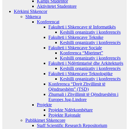
Kampi Studentor
Aktivitetet Studentore
Kërkimi Shkencor
Shkenca
Konferencat
Fakulteti i Shkencave të Informatikës
Keshilli organizativ i konferencës
Fakulteti i Shkencave Teknike
Keshilli organizativ i konferencës
Fakulteti i Shkencave Sociale
Konferenca “Migrimet”
Keshilli organizativ i konferencës
Fakulteti i Ndërtimtarisë dhe Arkitekturës
Keshilli organizativ i konferencës
Fakulteti i Shkencave Teknologjike
Keshilli organizativ i konferencës
Konferenca “Drejt Zhvillimit të
Qëndrueshëm” (TSD)
Zhurnali i Zhvillimit të Qëndrueshëm i
Europes Jug-Lindore
Projekte
Projekte Ndërkombëtare
Projekte Rajonale
Publikimet Shkencore
Staff Scientific Research Repositorium