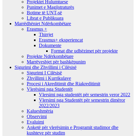
Projektet Hulumtuese
Punimet e Magjistraturës
Botime të UNT-së
Librat e Publikuara
Marrëdhëniet Ndërkombëtare
Erasmus +
Thirrjet
Erasmus+ eksperiencat
Dokumente
Format dhe udhëzimet për projekte
Projekte Ndërkombëtare
Marrëveshjet për bashkëpunim
Sigurimi dhe Zhvillimi i Cilësisë
Sigurimi I Cilësisë
Zhvillimi i Kurrikulave
Procesi i Akreditimit dhe Riakreditimit
Vlerësimi nga Studentët
Vlersimi nga studentët për semestrin veror 2022
Vlersimi nga Studentët për semestrin dimëror
2022/2023
Kalueshmëria
Observimi
Evaluimi
Anketë për vlerësimin e Programit studimor dhe
kushteve për studim