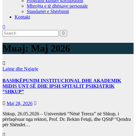
Programi kundër korrupsionit
Mbrojtja e të dhënave personale
Standartet e Shërbimit
Kontakt
Muaj:
Maj 2026
Lajme dhe Ngjarje
BASHKËPUNIM INSTITUCIONAL DHE AKADEMIK
MIDIS UNT-SË DHE IPSH SPITALIT PSIKIATRIK
“SHKUP”
Maj 28, 2026
Shkup, 26.05.2026 – Universiteti “Nënë Tereza” në Shkup, i
përfaqësuar nga rektori, Prof. Dr. Bekim Fetaji, dhe QShP “Qendra
për Shëndet…