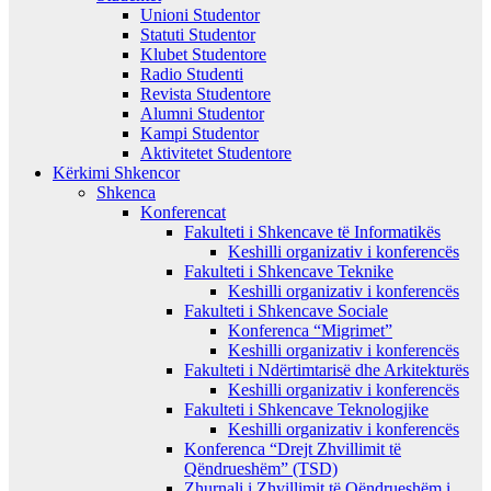
Unioni Studentor
Statuti Studentor
Klubet Studentore
Radio Studenti
Revista Studentore
Alumni Studentor
Kampi Studentor
Aktivitetet Studentore
Kërkimi Shkencor
Shkenca
Konferencat
Fakulteti i Shkencave të Informatikës
Keshilli organizativ i konferencës
Fakulteti i Shkencave Teknike
Keshilli organizativ i konferencës
Fakulteti i Shkencave Sociale
Konferenca “Migrimet”
Keshilli organizativ i konferencës
Fakulteti i Ndërtimtarisë dhe Arkitekturës
Keshilli organizativ i konferencës
Fakulteti i Shkencave Teknologjike
Keshilli organizativ i konferencës
Konferenca “Drejt Zhvillimit të
Qëndrueshëm” (TSD)
Zhurnali i Zhvillimit të Qëndrueshëm i