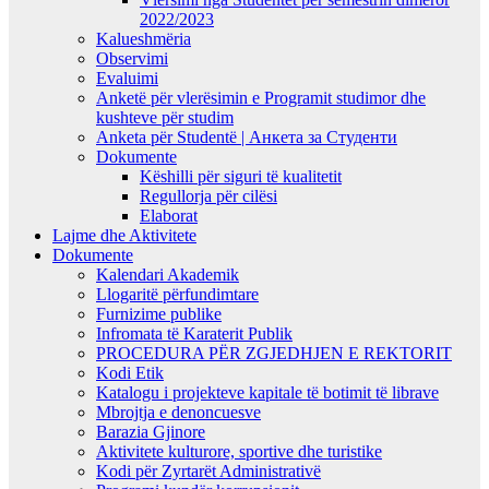
2022/2023
Kalueshmëria
Observimi
Evaluimi
Anketë për vlerësimin e Programit studimor dhe
kushteve për studim
Anketa për Studentë | Анкета за Студенти
Dokumente
Këshilli për siguri të kualitetit
Regullorja për cilësi
Elaborat
Lajme dhe Aktivitete
Dokumente
Kalendari Akademik
Llogaritë përfundimtare
Furnizime publike
Infromata të Karaterit Publik
PROCEDURA PËR ZGJEDHJEN E REKTORIT
Kodi Etik
Katalogu i projekteve kapitale të botimit të librave
Mbrojtja e denoncuesve
Barazia Gjinore
Aktivitete kulturore, sportive dhe turistike
Kodi për Zyrtarët Administrativë