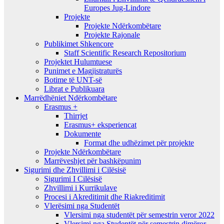
Europes Jug-Lindore
Projekte
Projekte Ndërkombëtare
Projekte Rajonale
Publikimet Shkencore
Staff Scientific Research Repositorium
Projektet Hulumtuese
Punimet e Magjistraturës
Botime të UNT-së
Librat e Publikuara
Marrëdhëniet Ndërkombëtare
Erasmus +
Thirrjet
Erasmus+ eksperiencat
Dokumente
Format dhe udhëzimet për projekte
Projekte Ndërkombëtare
Marrëveshjet për bashkëpunim
Sigurimi dhe Zhvillimi i Cilësisë
Sigurimi I Cilësisë
Zhvillimi i Kurrikulave
Procesi i Akreditimit dhe Riakreditimit
Vlerësimi nga Studentët
Vlersimi nga studentët për semestrin veror 2022
Vlersimi nga Studentët për semestrin dimëror