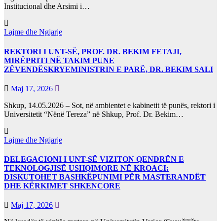
Institucional dhe Arsimi i…
Lajme dhe Ngjarje
REKTORI I UNT-SË, PROF. DR. BEKIM FETAJI,
MIRËPRITI NË TAKIM PUNE
ZËVENDËSKRYEMINISTRIN E PARË, DR. BEKIM SALI
Maj 17, 2026
Shkup, 14.05.2026 – Sot, në ambientet e kabinetit të punës, rektori i
Universitetit “Nënë Tereza” në Shkup, Prof. Dr. Bekim…
Lajme dhe Ngjarje
DELEGACIONI I UNT-SË VIZITON QENDRËN E
TEKNOLOGJISË USHQIMORE NË KROACI:
DISKUTOHET BASHKËPUNIMI PËR MASTERANDËT
DHE KËRKIMET SHKENCORE
Maj 17, 2026