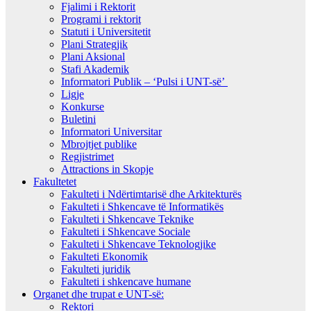
Fjalimi i Rektorit
Programi i rektorit
Statuti i Universitetit
Plani Strategjik
Plani Aksional
Stafi Akademik
Informatori Publik – ‘Pulsi i UNT-së’
Ligje
Konkurse
Buletini
Informatori Universitar
Mbrojtjet publike
Regjistrimet
Attractions in Skopje
Fakultetet
Fakulteti i Ndërtimtarisë dhe Arkitekturës
Fakulteti i Shkencave të Informatikës
Fakulteti i Shkencave Teknike
Fakulteti i Shkencave Sociale
Fakulteti i Shkencave Teknologjike
Fakulteti Ekonomik
Fakulteti juridik
Fakulteti i shkencave humane
Organet dhe trupat e UNT-së:
Rektori