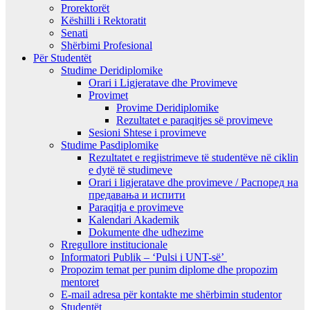
Prorektorët
Këshilli i Rektoratit
Senati
Shërbimi Profesional
Për Studentët
Studime Deridiplomike
Orari i Ligjeratave dhe Provimeve
Provimet
Provime Deridiplomike
Rezultatet e paraqitjes së provimeve
Sesioni Shtese i provimeve
Studime Pasdiplomike
Rezultatet e regjistrimeve të studentëve në ciklin
e dytë të studimeve
Orari i ligjeratave dhe provimeve / Распоред на
предавањa и испити
Paraqitja e provimeve
Kalendari Akademik
Dokumente dhe udhezime
Rregullore institucionale
Informatori Publik – ‘Pulsi i UNT-së’
Propozim temat per punim diplome dhe propozim
mentoret
E-mail adresa për kontakte me shërbimin studentor
Studentët