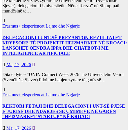
Në kuadër të vizitës zyrtare në Universitetin Verior (Sveučilište
Sjever), delegacioni i Universitetit “Nënë Tereza” në Shkup pati
mundësinë të…
Erasmus+ eksperiencat
Lajme dhe Ngjarje
DELEGACIONI I UNT-SË PREZANTON REZULTATET
KRYESORE TË PROJEKTIT HEI2MARKET NË KROACI:
LANSOHET QENDRA IPPA DHE CHATBOT-I ME
INTELIGJENCË ARTIFICIALE
Maj 17, 2026
Dita e dytë e “UNIN Connect Week 2026” në Universitetin Verior
(Sveučilište Sjever) filloi me hapjen zyrtare të garës së…
Erasmus+ eksperiencat
Lajme dhe Ngjarje
REKTORI FETAJI DHE DELEGACIONI I UNT-SË PJESË
E JURISË DHE NDARJES SË ÇMIMEVE NË GARËN
“HEI2MARKET STARTUP” NË KROACI
Maj 17, 2026