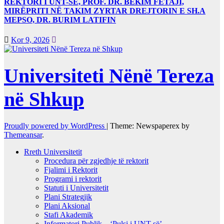
REKTORI I UNT-SË, PROF. DR. BEKIM FETAJI,
MIRËPRITI NË TAKIM ZYRTAR DREJTORIN E SH.A
MEPSO, DR. BURIM LATIFIN
Kor 9, 2026
Universiteti Nënë Tereza
në Shkup
Proudly powered by WordPress
|
Theme: Newspaperex by
Themeansar
.
Rreth Universitetit
Procedura për zgjedhje të rektorit
Fjalimi i Rektorit
Programi i rektorit
Statuti i Universitetit
Plani Strategjik
Plani Aksional
Stafi Akademik
Informatori Publik – ‘Pulsi i UNT-së’