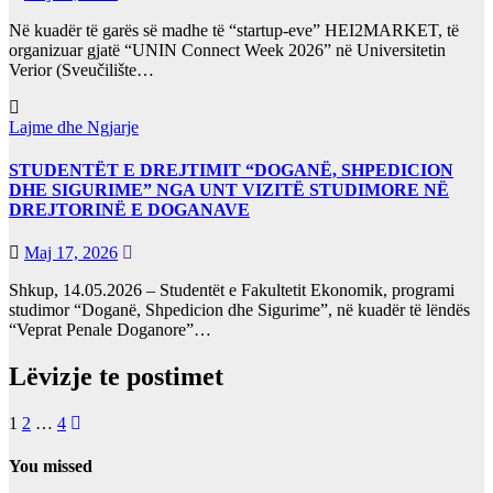
Në kuadër të garës së madhe të “startup-eve” HEI2MARKET, të
organizuar gjatë “UNIN Connect Week 2026” në Universitetin
Verior (Sveučilište…
Lajme dhe Ngjarje
STUDENTËT E DREJTIMIT “DOGANË, SHPEDICION
DHE SIGURIME” NGA UNT VIZITË STUDIMORE NË
DREJTORINË E DOGANAVE
Maj 17, 2026
Shkup, 14.05.2026 – Studentët e Fakultetit Ekonomik, programi
studimor “Doganë, Shpedicion dhe Sigurime”, në kuadër të lëndës
“Veprat Penale Doganore”…
Lëvizje te postimet
1
2
…
4
You missed