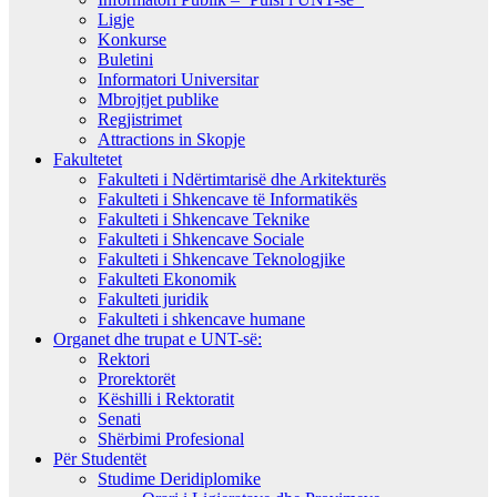
Ligje
Konkurse
Buletini
Informatori Universitar
Mbrojtjet publike
Regjistrimet
Attractions in Skopje
Fakultetet
Fakulteti i Ndërtimtarisë dhe Arkitekturës
Fakulteti i Shkencave të Informatikës
Fakulteti i Shkencave Teknike
Fakulteti i Shkencave Sociale
Fakulteti i Shkencave Teknologjike
Fakulteti Ekonomik
Fakulteti juridik
Fakulteti i shkencave humane
Organet dhe trupat e UNT-së:
Rektori
Prorektorët
Këshilli i Rektoratit
Senati
Shërbimi Profesional
Për Studentët
Studime Deridiplomike