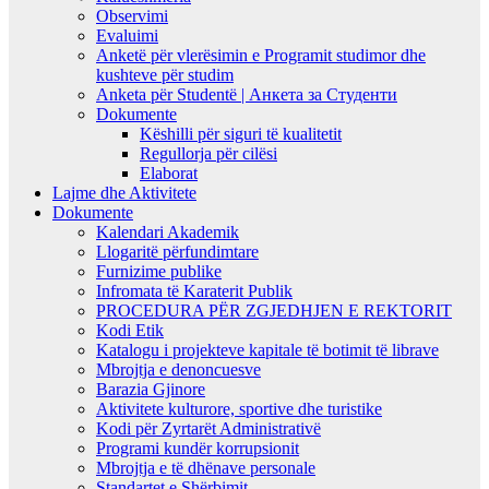
Observimi
Evaluimi
Anketë për vlerësimin e Programit studimor dhe
kushteve për studim
Anketa për Studentë | Анкета за Студенти
Dokumente
Këshilli për siguri të kualitetit
Regullorja për cilësi
Elaborat
Lajme dhe Aktivitete
Dokumente
Kalendari Akademik
Llogaritë përfundimtare
Furnizime publike
Infromata të Karaterit Publik
PROCEDURA PËR ZGJEDHJEN E REKTORIT
Kodi Etik
Katalogu i projekteve kapitale të botimit të librave
Mbrojtja e denoncuesve
Barazia Gjinore
Aktivitete kulturore, sportive dhe turistike
Kodi për Zyrtarët Administrativë
Programi kundër korrupsionit
Mbrojtja e të dhënave personale
Standartet e Shërbimit