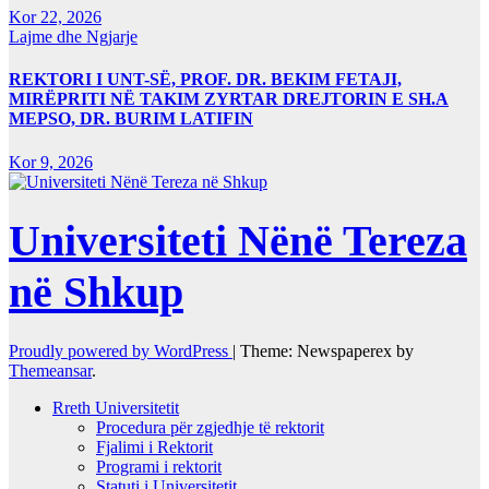
Kor 22, 2026
Lajme dhe Ngjarje
REKTORI I UNT-SË, PROF. DR. BEKIM FETAJI,
MIRËPRITI NË TAKIM ZYRTAR DREJTORIN E SH.A
MEPSO, DR. BURIM LATIFIN
Kor 9, 2026
Universiteti Nënë Tereza
në Shkup
Proudly powered by WordPress
|
Theme: Newspaperex by
Themeansar
.
Rreth Universitetit
Procedura për zgjedhje të rektorit
Fjalimi i Rektorit
Programi i rektorit
Statuti i Universitetit