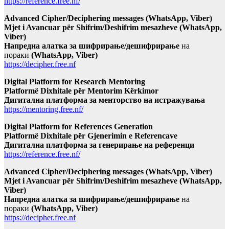
https://reference.free.nf/
Advanced Cipher/Deciphering messages (WhatsApp, Viber)
Mjet i Avancuar për Shifrim/Deshifrim mesazheve (WhatsApp,
Viber)
Напредна алатка за шифрирање/дешифрирање
на
пораки
(WhatsApp, Viber)
https://decipher.free.nf
Digital Platform for Research Mentoring
Platformë Dixhitale për Mentorim Kërkimor
Дигитална платформа за менторство на истражувања
https://mentoring.free.nf/
Digital Platform for References Generation
Platformë Dixhitale për Gjenerimin e Referencave
Дигитална платформа за генерирање на референци
https://reference.free.nf/
Advanced Cipher/Deciphering messages (WhatsApp, Viber)
Mjet i Avancuar për Shifrim/Deshifrim mesazheve (WhatsApp,
Viber)
Напредна алатка за шифрирање/дешифрирање
на
пораки
(WhatsApp, Viber)
https://decipher.free.nf