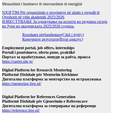
Menaxhimi i burimeve të rinovueshme të energjisë
NJOFTIM Për organizimin e provimeve në afatin e rregullt të
Qershorit në vitin akademik 2025/2026
ИЗВЕСТУВАЊЕ За одржување на испити во редовна сесија
во Јуни во академската 2025/2026 година.
Rezultatet përfundimtare(Cikli i dytë) ||
Конечните резултати(Втор циклус)
Employment portal, job offers, internships
Portali i punësimeve, oferta pune, praktikë
Портал за вработување, понуди за рабта, пракса
https://career.site.je/
Digital Platform for Research Mentoring
Platformë Dixhitale për Mentorim Kërkimor
Дигитална платформа за менторство на истражувања
https://mentoring.free.nf/
Digital Platform for References Generation
Platformë Dixhitale për Gjenerimin e Referencave
Дигитална платформа за генерирање на референци
https://reference.free.nf/