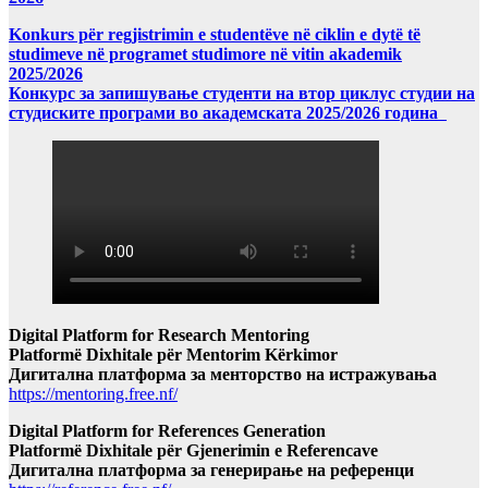
Konkurs për regjistrimin e studentëve në ciklin e dytë të
studimeve në programet studimore në vitin akademik
2025/2026
Конкурс за запишување студенти на втор циклус студии на
студиските програми во академската 2025/2026 година
Digital Platform for Research Mentoring
Platformë Dixhitale për Mentorim Kërkimor
Дигитална платформа за менторство на истражувања
https://mentoring.free.nf/
Digital Platform for References Generation
Platformë Dixhitale për Gjenerimin e Referencave
Дигитална платформа за генерирање на референци