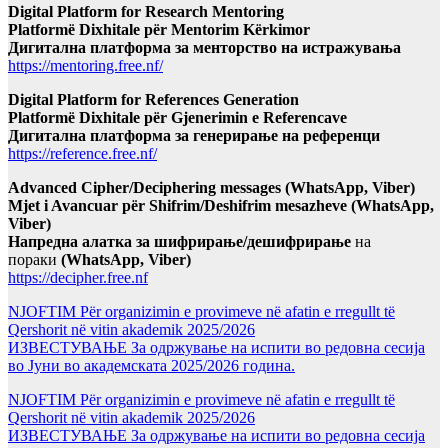
Digital Platform for Research Mentoring
Platformë Dixhitale për Mentorim Kërkimor
Дигитална платформа за менторство на истражувања
https://mentoring.free.nf/
Digital Platform for References Generation
Platformë Dixhitale për Gjenerimin e Referencave
Дигитална платформа за генерирање на референци
https://reference.free.nf/
Advanced Cipher/Deciphering messages (WhatsApp, Viber)
Mjet i Avancuar për Shifrim/Deshifrim mesazheve (WhatsApp,
Viber)
Напредна алатка за шифрирање/дешифрирање
на
пораки
(WhatsApp, Viber)
https://decipher.free.nf
NJOFTIM Për organizimin e provimeve në afatin e rregullt të
Qershorit në vitin akademik 2025/2026
ИЗВЕСТУВАЊЕ За одржување на испити во редовна сесија
во Јуни во академската 2025/2026 година.
NJOFTIM Për organizimin e provimeve në afatin e rregullt të
Qershorit në vitin akademik 2025/2026
ИЗВЕСТУВАЊЕ За одржување на испити во редовна сесија