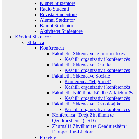
Klubet Studentore
Radio Studenti
Revista Studentore
Alumni Studentor
Kampi Studentor
Aktivitetet Studentore
Kërkimi Shkencor
Shkenca
Konferencat
Fakulteti i Shkencave të Informatikës
Keshilli organizativ i konferencës
Fakulteti i Shkencave Teknike
Keshilli organizativ i konferencës
Fakulteti i Shkencave Sociale
Konferenca “Migrimet”
Keshilli organizativ i konferencës
Fakulteti i Ndërtimtarisë dhe Arkitekturës
Keshilli organizativ i konferencës
Fakulteti i Shkencave Teknologjike
Keshilli organizativ i konferencës
Konferenca “Drejt Zhvillimit të
Qëndrueshëm” (TSD)
Zhurnali i Zhvillimit të Qëndrueshëm i
Europes Jug-Lindore
Projekte