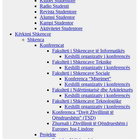
Klubet Studentore
Radio Studenti
Revista Studentore
Alumni Studentor
Kampi Studentor
Aktivitetet Studentore
Kërkimi Shkencor
Shkenca
Konferencat
Fakulteti i Shkencave të Informatikës
Keshilli organizativ i konferencës
Fakulteti i Shkencave Teknike
Keshilli organizativ i konferencës
Fakulteti i Shkencave Sociale
Konferenca “Migrimet”
Keshilli organizativ i konferencës
Fakulteti i Ndërtimtarisë dhe Arkitekturës
Keshilli organizativ i konferencës
Fakulteti i Shkencave Teknologjike
Keshilli organizativ i konferencës
Konferenca “Drejt Zhvillimit të
Qëndrueshëm” (TSD)
Zhurnali i Zhvillimit të Qëndrueshëm i
Europes Jug-Lindore
Projekte