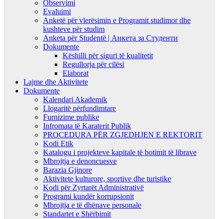
Observimi
Evaluimi
Anketë për vlerësimin e Programit studimor dhe
kushteve për studim
Anketa për Studentë | Анкета за Студенти
Dokumente
Këshilli për siguri të kualitetit
Regullorja për cilësi
Elaborat
Lajme dhe Aktivitete
Dokumente
Kalendari Akademik
Llogaritë përfundimtare
Furnizime publike
Infromata të Karaterit Publik
PROCEDURA PËR ZGJEDHJEN E REKTORIT
Kodi Etik
Katalogu i projekteve kapitale të botimit të librave
Mbrojtja e denoncuesve
Barazia Gjinore
Aktivitete kulturore, sportive dhe turistike
Kodi për Zyrtarët Administrativë
Programi kundër korrupsionit
Mbrojtja e të dhënave personale
Standartet e Shërbimit