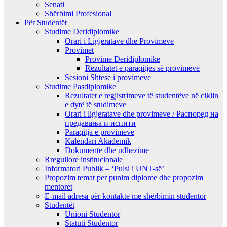
Senati
Shërbimi Profesional
Për Studentët
Studime Deridiplomike
Orari i Ligjeratave dhe Provimeve
Provimet
Provime Deridiplomike
Rezultatet e paraqitjes së provimeve
Sesioni Shtese i provimeve
Studime Pasdiplomike
Rezultatet e regjistrimeve të studentëve në ciklin
e dytë të studimeve
Orari i ligjeratave dhe provimeve / Распоред на
предавањa и испити
Paraqitja e provimeve
Kalendari Akademik
Dokumente dhe udhezime
Rregullore institucionale
Informatori Publik – ‘Pulsi i UNT-së’
Propozim temat per punim diplome dhe propozim
mentoret
E-mail adresa për kontakte me shërbimin studentor
Studentët
Unioni Studentor
Statuti Studentor