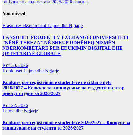
во Јуни во академската 2025/2026 година.
You missed
Erasmus+ eksperiencat
Lajme dhe Ngjarje
LANSOHET PROJEKTI V-EXCHANGE! UNIVERSITETI
“NËNË TEREZA” NË SHKUP UDHËHEQ NISMËN
NDËRKOMBËTARE PËR EDUKIMIN DIGJITAL DHE
QYTETARINË GLOBALE
Kor 30, 2026
Konkurset
Lajme dhe Ngjarje
Konkurs për regjistrimin e studentëve në ciklin e dytë
2026/2027 – Конкурс за запишување на студенти на втор
циклус студии за 2026/2027
Kor 22, 2026
Lajme dhe Ngjarje
Konkurs për regjistrimin e studentëve 2026/2027 – Конкурс за
запишување на студенти за 2026/2027