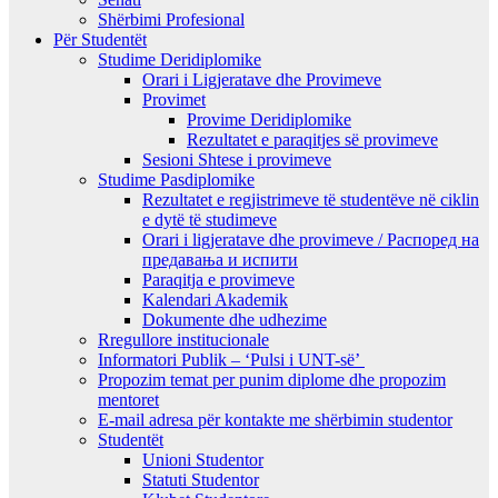
Shërbimi Profesional
Për Studentët
Studime Deridiplomike
Orari i Ligjeratave dhe Provimeve
Provimet
Provime Deridiplomike
Rezultatet e paraqitjes së provimeve
Sesioni Shtese i provimeve
Studime Pasdiplomike
Rezultatet e regjistrimeve të studentëve në ciklin
e dytë të studimeve
Orari i ligjeratave dhe provimeve / Распоред на
предавањa и испити
Paraqitja e provimeve
Kalendari Akademik
Dokumente dhe udhezime
Rregullore institucionale
Informatori Publik – ‘Pulsi i UNT-së’
Propozim temat per punim diplome dhe propozim
mentoret
E-mail adresa për kontakte me shërbimin studentor
Studentët
Unioni Studentor
Statuti Studentor