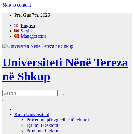
Skip to content
Pre. Gus 7th, 2026
English
Shqip
Македонски
Universiteti Nënë Tereza
në Shkup
Rreth Universitetit
Procedura për zgjedhje të rektorit
Fjalimi i Rektorit
Programi i rektorit