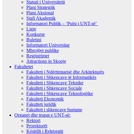
Statuti i Universitetit
Plani Strategjik
Plani Aksional
Stafi Akademik
Informatori Publik – ‘Pulsi i UNT-së’
Ligje
Konkurse
Buletini
Informatori Universitar
Mbrojtjet publike
Regjistrimet
Attractions in Skopje
Fakultetet
Fakulteti i Ndërtimtarisë dhe Arkitekturës
Fakulteti i Shkencave të Informatikës
Fakulteti i Shkencave Teknike
Fakulteti i Shkencave Sociale
Fakulteti i Shkencave Teknologjike
Fakulteti Ekonomik
Fakulteti juridik
Fakulteti i shkencave humane
Organet dhe trupat e UNT-së:
Rektori
Prorektorët
Këshilli i Rektoratit