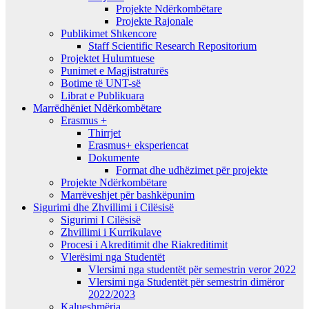
Projekte Ndërkombëtare
Projekte Rajonale
Publikimet Shkencore
Staff Scientific Research Repositorium
Projektet Hulumtuese
Punimet e Magjistraturës
Botime të UNT-së
Librat e Publikuara
Marrëdhëniet Ndërkombëtare
Erasmus +
Thirrjet
Erasmus+ eksperiencat
Dokumente
Format dhe udhëzimet për projekte
Projekte Ndërkombëtare
Marrëveshjet për bashkëpunim
Sigurimi dhe Zhvillimi i Cilësisë
Sigurimi I Cilësisë
Zhvillimi i Kurrikulave
Procesi i Akreditimit dhe Riakreditimit
Vlerësimi nga Studentët
Vlersimi nga studentët për semestrin veror 2022
Vlersimi nga Studentët për semestrin dimëror
2022/2023
Kalueshmëria