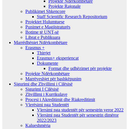
Projekte Ndërkombëtare
Projekte Rajonale
Publikimet Shkencore
Staff Scientific Research Repositorium
Projektet Hulumtuese
Punimet e Magjistraturës
Botime të UNT-së
Librat e Publikuara
Marrëdhëniet Ndërkombëtare
Erasmus +
Thirrjet
Erasmus+ eksperiencat
Dokumente
Format dhe udhëzimet për projekte
Projekte Ndërkombëtare
Marrëveshjet për bashkëpunim
Sigurimi dhe Zhvillimi i Cilësisë
Sigurimi I Cilësisë
Zhvillimi i Kurrikulave
Procesi i Akreditimit dhe Riakreditimit
Vlerësimi nga Studentët
Vlersimi nga studentët për semestrin veror 2022
Vlersimi nga Studentët për semestrin dimëror
2022/2023
Kalueshmëria