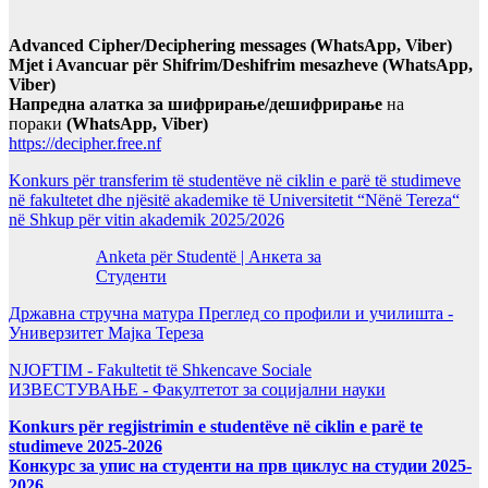
Advanced Cipher/Deciphering messages (WhatsApp, Viber)
Mjet i Avancuar për Shifrim/Deshifrim mesazheve (WhatsApp,
Viber)
Напредна алатка за шифрирање/дешифрирање
на
пораки
(WhatsApp, Viber)
https://decipher.free.nf
Konkurs për transferim të studentëve në ciklin e parë të studimeve
në fakultetet dhe njësitë akademike të Universitetit “Nënë Tereza“
në Shkup për vitin akademik 2025/2026
Anketa për Studentë | Анкета за
Студенти
Државна стручна матура Преглед со профили и училишта -
Универзитет Мајка Тереза
NJOFTIM - Fakultetit të Shkencave Sociale
ИЗВЕСТУВАЊЕ - Факултетот за социјални науки
Konkurs për regjistrimin e studentëve në ciklin e parë te
studimeve 2025-2026
Конкурс за упис на студенти на прв циклус на студии 2025-
2026