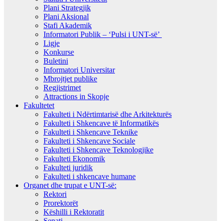
Plani Strategjik
Plani Aksional
Stafi Akademik
Informatori Publik – ‘Pulsi i UNT-së’
Ligje
Konkurse
Buletini
Informatori Universitar
Mbrojtjet publike
Regjistrimet
Attractions in Skopje
Fakultetet
Fakulteti i Ndërtimtarisë dhe Arkitekturës
Fakulteti i Shkencave të Informatikës
Fakulteti i Shkencave Teknike
Fakulteti i Shkencave Sociale
Fakulteti i Shkencave Teknologjike
Fakulteti Ekonomik
Fakulteti juridik
Fakulteti i shkencave humane
Organet dhe trupat e UNT-së:
Rektori
Prorektorët
Këshilli i Rektoratit
Senati