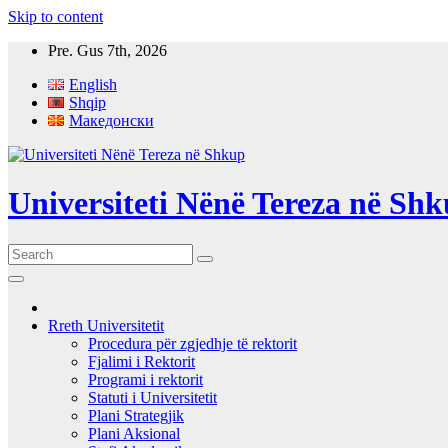
Skip to content
Pre. Gus 7th, 2026
English
Shqip
Македонски
Universiteti Nënë Tereza në Sh
Rreth Universitetit
Procedura për zgjedhje të rektorit
Fjalimi i Rektorit
Programi i rektorit
Statuti i Universitetit
Plani Strategjik
Plani Aksional