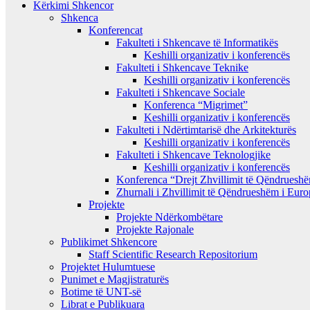
Kërkimi Shkencor
Shkenca
Konferencat
Fakulteti i Shkencave të Informatikës
Keshilli organizativ i konferencës
Fakulteti i Shkencave Teknike
Keshilli organizativ i konferencës
Fakulteti i Shkencave Sociale
Konferenca “Migrimet”
Keshilli organizativ i konferencës
Fakulteti i Ndërtimtarisë dhe Arkitekturës
Keshilli organizativ i konferencës
Fakulteti i Shkencave Teknologjike
Keshilli organizativ i konferencës
Konferenca “Drejt Zhvillimit të Qëndrues
Zhurnali i Zhvillimit të Qëndrueshëm i Eur
Projekte
Projekte Ndërkombëtare
Projekte Rajonale
Publikimet Shkencore
Staff Scientific Research Repositorium
Projektet Hulumtuese
Punimet e Magjistraturës
Botime të UNT-së
Librat e Publikuara