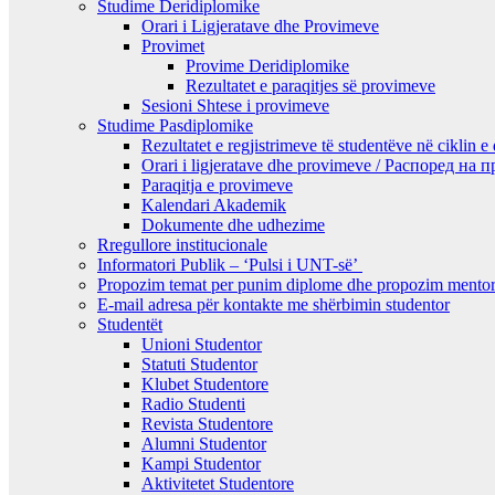
Studime Deridiplomike
Orari i Ligjeratave dhe Provimeve
Provimet
Provime Deridiplomike
Rezultatet e paraqitjes së provimeve
Sesioni Shtese i provimeve
Studime Pasdiplomike
Rezultatet e regjistrimeve të studentëve në ciklin e
Orari i ligjeratave dhe provimeve / Распоред на
Paraqitja e provimeve
Kalendari Akademik
Dokumente dhe udhezime
Rregullore institucionale
Informatori Publik – ‘Pulsi i UNT-së’
Propozim temat per punim diplome dhe propozim mentor
E-mail adresa për kontakte me shërbimin studentor
Studentët
Unioni Studentor
Statuti Studentor
Klubet Studentore
Radio Studenti
Revista Studentore
Alumni Studentor
Kampi Studentor
Aktivitetet Studentore