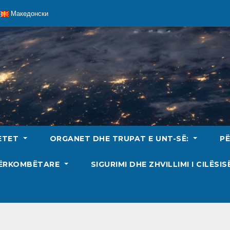
Македонски
ETET
ORGANET DHE TRUPAT E UNT-SË:
P
DËRKOMBËTARE
SIGURIMI DHE ZHVILLIMI I CILËSI