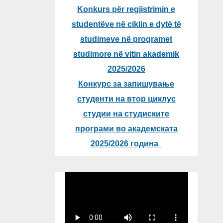
Konkurs për regjistrimin e
studentëve në ciklin e dytë të
studimeve në programet
studimore në vitin akademik
2025/2026
Конкурс за запишување
студенти на втор циклус
студии на студиските
програми во академската
2025/2026 година