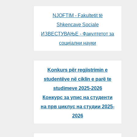
NJOFTIM - Fakultetit të
Shkencave Sociale
ИЗВЕСТУВАЊЕ - Факултетот за
социјални науки
Konkurs për regjistrimin e
studentëve në ciklin e parë te
studimeve 2025-2026
Конкурс за упис на студенти
на прв циклус на студии 2025-
2026