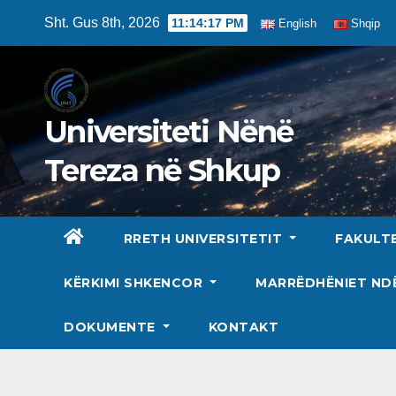
Skip
Sht. Gus 8th, 2026
11:14:18 PM
English
Shqip
to
content
Universiteti Nënë
Tereza në Shkup
RRETH UNIVERSITETIT
FAKULT
KËRKIMI SHKENCOR
MARRËDHËNIET N
DOKUMENTE
KONTAKT