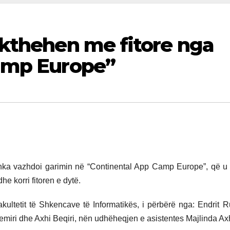
kthehen me fitore nga
amp Europe”
linka vazhdoi garimin në “Continental App Camp Europe”, që u
he korri fitoren e dytë.
akultetit të Shkencave të Informatikës, i përbërë nga: Endrit Ru
Demiri dhe Axhi Beqiri, nën udhëheqjen e asistentes Majlinda Ax