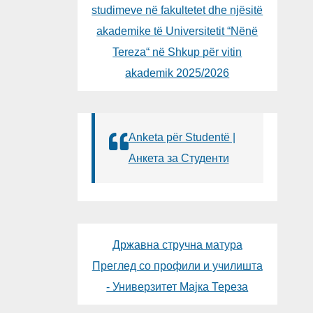
studimeve në fakultetet dhe njësitë
akademike të Universitetit “Nënë
Tereza“ në Shkup për vitin
akademik 2025/2026
Anketa për Studentë |
Анкета за Студенти
Државна стручна матура
Преглед со профили и училишта
- Универзитет Мајка Тереза