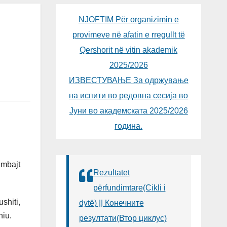
NJOFTIM Për organizimin e
provimeve në afatin e rregullt të
Qershorit në vitin akademik
2025/2026
ИЗВЕСТУВАЊЕ За одржување
на испити во редовна сесија во
Јуни во академската 2025/2026
година.
 mbajt
Rezultatet
përfundimtare(Cikli i
shiti,
dytë) || Конечните
hiu.
резултати(Втор циклус)