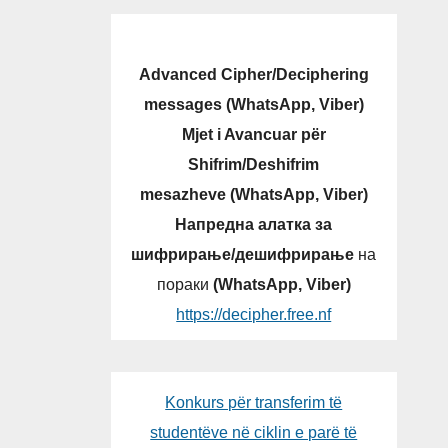
Advanced Cipher/Deciphering
messages (WhatsApp, Viber)
Mjet i Avancuar për
Shifrim/Deshifrim
mesazheve (WhatsApp, Viber)
Напредна алатка за
шифрирање/дешифрирање
на
пораки
(WhatsApp, Viber)
https://decipher.free.nf
Konkurs për transferim të
studentëve në ciklin e parë të