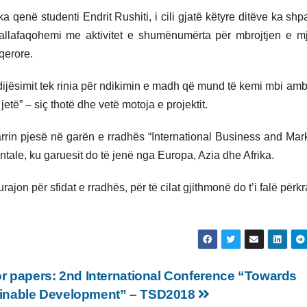
qenë studenti Endrit Rushiti, i cili gjatë këtyre ditëve ka shp
 ballafaqohemi me aktivitet e shumënumërta për mbrojtjen e mj
qerore.
tëdijësimit tek rinia për ndikimin e madh që mund të kemi mbi amb
ë” – siç thotë dhe vetë motoja e projektit.
 marrin pjesë në garën e rradhës “International Business and Mar
tale, ku garuesit do të jenë nga Europa, Azia dhe Afrika.
jon për sfidat e rradhës, për të cilat gjithmonë do t’i falë përkr
for papers: 2nd International Conference “Towards
inable Development” – TSD2018