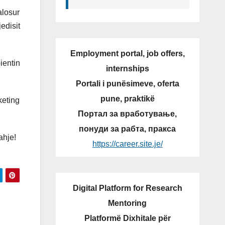
alosur
edisit
Employment portal, job offers,
ientin
internships
Portali i punësimeve, oferta
pune, praktikë
keting
Портал за вработување,
понуди за рабта, пракса
ahje!
https://career.site.je/
Digital Platform for Research
Mentoring
Platformë Dixhitale për