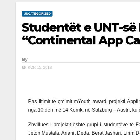
UNCATEGORIZED
Studentët e UNT-së 
“Continental App C
By
KOR 15, 2018
Pas fitimit të çmimit mYouth award, projekti App
nga 10 deri më 14 Korrik, në Salzburg – Austri, ku d
Zhvillues i projektit është grupi i studentëve të F
Jeton Mustafa, Arianit Deda, Berat Jashari, Lirim 