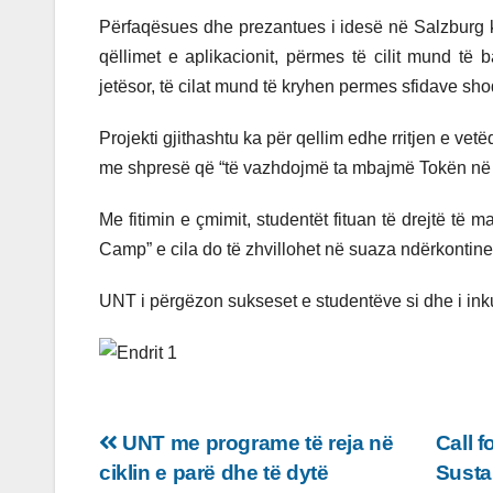
Përfaqësues dhe prezantues i idesë në Salzburg ka 
qëllimet e aplikacionit, përmes të cilit mund të
jetësor, të cilat mund të kryhen permes sfidave sho
Projekti gjithashtu ka për qellim edhe rritjen e ve
me shpresë që “të vazhdojmë ta mbajmë Tokën në jet
Me fitimin e çmimit, studentët fituan të drejtë të
Camp” e cila do të zhvillohet në suaza ndërkontinen
UNT i përgëzon sukseset e studentëve si dhe i inkura
Lëvizje
UNT me programe të reja në
Call 
ciklin e parë dhe të dytë
Susta